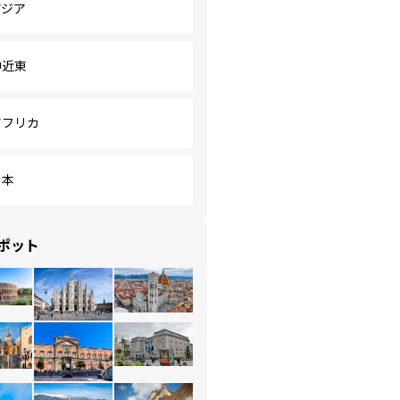
アジア
中近東
アフリカ
日本
ポット