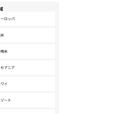
域
ヨーロッパ
北米
中南米
オセアニア
ハワイ
リゾート