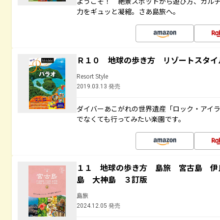
ようこそ！ 絶景スポットから遊び方、カル
力をギュッと凝縮。さあ島旅へ。
Ｒ１０ 地球の歩き方 リゾートスタイ
Resort Style
2019.03.13 発売
ダイバーあこがれの世界遺産「ロック・アイ
でなくても行ってみたい楽園です。
１１ 地球の歩き方 島旅 宮古島 伊
島 大神島 ３訂版
島旅
2024.12.05 発売