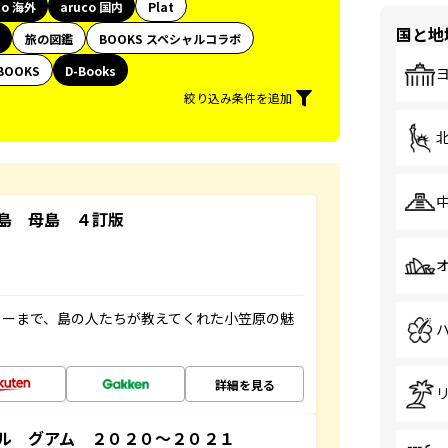
co 海外
aruco 国内
Plat
国と地
旅の図鑑
BOOKS スペシャルコラボ
BOOKS
D-Books
絞り込み条件を追加
島 母島 ４訂版
ャーまで、島の人たちが教えてくれた小笠原の魅
詳細を見る
ル グアム ２０２０～２０２１