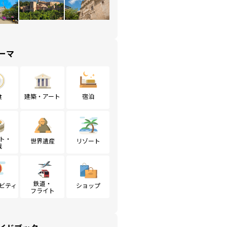
ーマ
食
建築・アート
宿泊
ト・
世界遺産
リゾート
戦
鉄道・
ビティ
ショップ
フライト