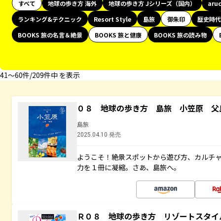
すべて
地球の歩き方 海外
地球の歩き方 Jシリーズ（国内）
aru
ランキング&テクニック
Resort Style
島旅
御朱印
歴史時代
BOOKS 旅の名言＆絶景
BOOKS 旅と健康
BOOKS 旅の読み物
41〜60件/209件中 を表示
０８ 地球の歩き方 島旅 小笠原 父
島旅
2025.04.10 発売
ようこそ！絶景スポットから遊び方、カルチ
力を１冊に凝縮。さあ、島旅へ。
Ｒ０８ 地球の歩き方 リゾートスタイ