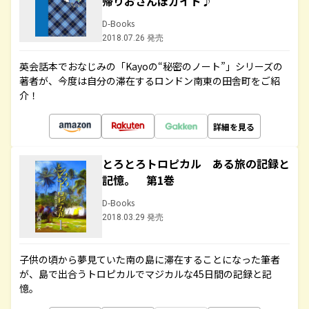
帰りおさんぽガイド♪
D-Books
2018.07.26 発売
英会話本でおなじみの「Kayoの“秘密のノート”」シリーズの
著者が、今度は自分の滞在するロンドン南東の田舎町をご紹
介！
詳細を見る
とろとろトロピカル ある旅の記録と
記憶。 第1巻
D-Books
2018.03.29 発売
子供の頃から夢見ていた南の島に滞在することになった筆者
が、島で出合うトロピカルでマジカルな45日間の記録と記
憶。