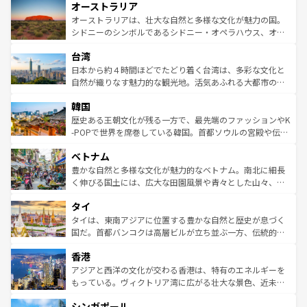
オーストラリア
部のニューオーリンズでは、音楽と美食が融合した独特の
ワイ島は見逃せない。また、定番の観光地といえばオアフ
文化が魅力。旅行者はアメリカの各地域で異なる魅力を楽
島だが、静かな自然を求めるならマウイ島やカウアイ島が
オーストラリアは、壮大な自然と多様な文化が魅力の国。
しみながら、その多様性と豊かな歴史を感じることができ
おすすめ。エメラルドグリーンに輝く海をはじめ、豊かな
シドニーのシンボルであるシドニー・オペラハウス、オー
るだろう。車でのロードトリップや列車の旅も、アメリカ
文化や歴史が息づいている。「アロハスピリット」と呼ば
ストラリア東海岸北部に広がる大サンゴ礁地帯グレートバ
ならではの贅沢な旅のスタイルだ。 なお、新着のアメリカ
台湾
れるおもてなしの心で訪れる人々を迎えてくれるハワイの
リアリーフや大陸中央部にそびえるウルル（エアーズロッ
情報は
コンテンツ一覧
を参照してほしい。
人々、おいしいローカルフードやハワイアンミュージッ
ク）、タスマニアの美しい原生林やケアンズの熱帯雨林な
日本から約４時間ほどでたどり着く台湾は、多彩な文化と
ク、伝統的なフラダンスなど、すべてがハワイの魅力を彩
ど、見どころがたくさん。また、カフェやワイン、オージ
自然が織りなす魅力的な観光地。活気あふれる大都市の台
っている。訪れるたびに新しい発見と感動が待っているハ
ービーフなどの食文化も豊かで、美味しいものであふれて
北やノスタルジックな町並みが人気な九份（ジォウフェ
ワイを、存分に味わってほしい。 なお、新着のハワイ情報
韓国
いる。アクティビティも充実しており、サーフィンやダイ
ン）、静ひつな山岳地帯である台湾東部など、都市の喧騒
は
コンテンツ一覧
を参照してほしい。
ビング、ハイキングなど、アウトドア好きにはたまらな
と山間の静けさが共存しており、訪れる人に新しい発見と
歴史ある王朝文化が残る一方で、最先端のファッションやK
い。オーストラリアの多彩な魅力を存分に味わいつくそ
驚きをもたらしてくれる。また、奥深い台湾の食文化も魅
-POPで世界を席巻している韓国。首都ソウルの宮殿や伝統
う。 なお、新着のオーストラリア情報は
コンテンツ一覧
を
力で、夜市などの屋台グルメから高級料理、ヘルシーで美
家屋が並ぶエリアでは韓国の歴史と文化に浸ることがで
参照してほしい。
ベトナム
容にもいいと評判のスイーツなど、バラエティ豊かな料理
き、地方に足を延ばせば四季折々の自然美を楽しむことが
が味わえる。 なお、新着の台湾情報は
コンテンツ一覧
を参
できる。そして、キムチや焼肉、絶品のストリートフード
豊かな自然と多様な文化が魅力的なベトナム。南北に細長
照してほしい。
まで、さまざまな韓国料理が待っている。夜には、韓国な
く伸びる国土には、広大な田園風景や青々とした山々、世
らではのナイトライフも堪能できる。あたたかいホスピタ
界遺産に登録された壮大な自然景観が点在し、都市部では
タイ
リティに包まれながら、韓国の多彩な魅力を心ゆくまで味
急速な発展と共に伝統が息づく。ハノイの古い町並みやホ
わってみてほしい。 なお、新着の韓国情報は
コンテンツ一
ーチミン市のフランス統治時代の建物も、独特の雰囲気を
タイは、東南アジアに位置する豊かな自然と歴史が息づく
覧
を参照してほしい。
醸し出している。また、バラエティの豊かさとおいしさで
国だ。首都バンコクは高層ビルが立ち並ぶ一方、伝統的な
世界中の食通を魅了してやまないベトナム料理も魅力のひ
寺院や市場がいたるところに点在し、古きよき文化と現代
香港
とつ。フォーやバインミー、ベトナムコーヒーなどは、ぜ
の活気が交差している。北部ではチェンマイなどの山岳地
ひ現地で味わいたい。どの地域を訪れてもあたたかい人々
帯で自然と触れ合い、南部ではプーケットやクラビの美し
アジアと西洋の文化が交わる香港は、特有のエネルギーを
が旅行者を迎えてくれるので、きっと忘れられない旅にな
いビーチでリゾート気分を楽しむことができる。タイ料理
もっている。ヴィクトリア湾に広がる壮大な景色、近未来
るはずだ。 なお、新着のベトナム情報は
コンテンツ一覧
を
は世界的に有名で、屋台から高級レストランまで味覚を刺
的なアートスポット、そして歴史と現代が融合した町並
参照してほしい。
シンガポール
激する。気候は一年中温暖で、どの季節にも異なる楽しみ
み、どこを訪れても感動するはず。観光スポットが密集し