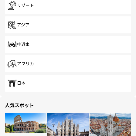
リゾート
アジア
中近東
アフリカ
日本
人気スポット