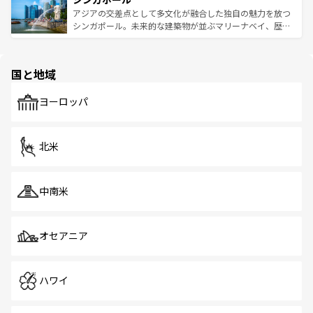
が待っている。親しみやすいタイの人々、仏教を中心とし
ており、効率よく見どころを回れるのも魅力。息をのむよ
アジアの交差点として多文化が融合した独自の魅力を放つ
た文化、そして多様な観光資源が、訪れる旅人を魅了し続
うな絶景から文化的な体験まで、香港を存分に楽しみ尽く
シンガポール。未来的な建築物が並ぶマリーナベイ、歴史
ける。 なお、新着のタイ情報は
コンテンツ一覧
を参照して
そう。 なお、新着の香港情報は
コンテンツ一覧
を参照して
と伝統を感じられるエスニックタウン、多数の緑豊かな公
ほしい。
ほしい。
園や自然保護区など、自然が調和した近代的な景観と文化
の多様性あふれるカラフルな町は、どこを歩いても新しい
国と地域
発見がある。さらに、治安のよさや充実した公共交通機関
も、旅行者にとっては魅力的なポイント。グルメも豊富
で、ホーカーズは地元の風情を楽しめる外せないスポット
ヨーロッパ
だ。訪れる人を飽きさせないシンガポールで、多様な魅力
を体感しよう。 なお、新着のシンガポール情報は
コンテン
ツ一覧
を参照してほしい。
北米
中南米
オセアニア
ハワイ