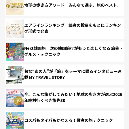
地球の歩き方アワード みんなで選ぶ、旅のベスト。
エアラインランキング 読者の投票をもとにランキン
グ形式で発表
Next韓国旅 次の韓国旅行がもっと楽しくなる 旅先・
グルメ・テクニック
旬な“あの人”が「旅」をテーマに語るインタビュー連
載 MY TRAVEL STORY
今、こんな旅がしてみたい！地球の歩き方が選ぶ2026
年絶対行くべき旅先30
コスパもタイパもかなえる！賢者の旅テクニック