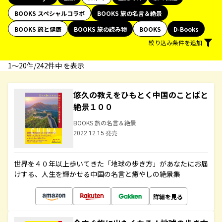
BOOKS スペシャルコラボ
BOOKS 旅の名言＆絶景
BOOKS 旅と健康
BOOKS 旅の読み物
BOOKS
D-Books
絞り込み条件を追加
1〜20件/242件中 を表示
悠久の教えをひもとく中国のことばと
絶景１００
BOOKS 旅の名言＆絶景
2022.12.15 発売
世界を４０年以上歩いてきた「地球の歩き方」があなたにお届
けする、人生を輝かせる中国の名言と癒やしの絶景集
詳細を見る