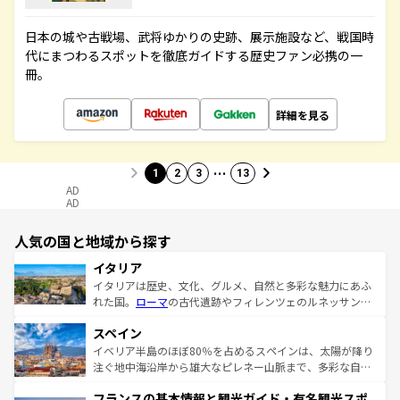
日本の城や古戦場、武将ゆかりの史跡、展示施設など、戦国時
代にまつわるスポットを徹底ガイドする歴史ファン必携の一
冊。
詳細を見る
…
1
2
3
13
AD
AD
人気の国と地域から探す
イタリア
イタリアは歴史、文化、グルメ、自然と多彩な魅力にあふ
れた国。
ローマ
の古代遺跡やフィレンツェのルネッサンス
美術、ヴェネツィアの運河など、歴史あるスポットはもち
スペイン
ろん、トスカーナの美しい田園風景やアマルフィ海岸の絶
景など、自然景観も見逃せない。観光の合間には、本場の
イベリア半島のほぼ80％を占めるスペインは、太陽が降り
ピザやパスタなど、絶品のイタリア料理を堪能することも
注ぐ地中海沿岸から雄大なピレネー山脈まで、多彩な自然
できる。朝目覚めてから夜眠るまで、すべての瞬間を楽し
と文化が詰まったヨーロッパ屈指の旅行先だ。多様な地域
フランスの基本情報と観光ガイド・有名観光スポ
ませてくれるイタリアで、忘れられない旅をしてみよう！
文化が根付くこの国では、情熱的なフラメンコ、熱気あふ