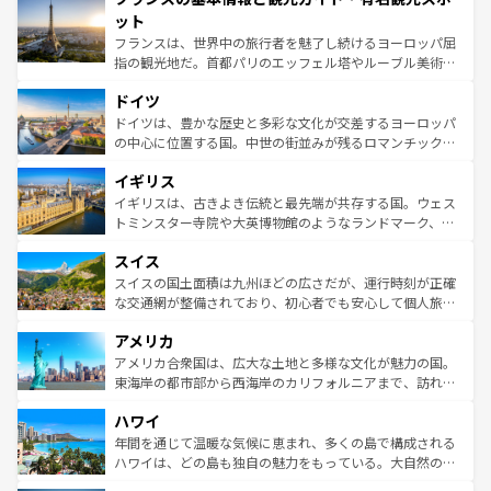
なお、新着のイタリア情報は
コンテンツ一覧
を参照してほ
れる闘牛、そして美味しいタパスが生活の一部となってい
ット
しい。
る。首都マドリードの洗練された雰囲気や、バルセロナの
フランスは、世界中の旅行者を魅了し続けるヨーロッパ屈
アートに溢れた街角から、地方では古代ローマ遺跡や中世
指の観光地だ。首都パリのエッフェル塔やルーブル美術館
の城塞都市、穏やかなビーチリゾートまで多彩な表情を見
といった象徴的なスポットから、田舎町の古風な美しさま
せる。地方によって風土や気候が異なるスペインはその個
ドイツ
で、幅広い魅力が詰まっている。華麗な宮殿、歴史的な大
性で訪れる人を魅了する。 なお、新着のスペイン情報は
コ
聖堂、美しいビーチ、そして豊かな自然が、訪れる者を心
ドイツは、豊かな歴史と多彩な文化が交差するヨーロッパ
ンテンツ一覧
を参照してほしい。
から魅了する。また、フランスは美食の国としても知ら
の中心に位置する国。中世の街並みが残るロマンチック街
れ、フランス料理はユネスコ無形文化遺産にも登録されて
道から、未来を先取りするようなモダンな都市まで多様な
イギリス
いる。シャンパンの発祥地であるランス、プロヴァンスの
顔を持つこの国は、どこを歩いても飽きることがない。ベ
香り高いラベンダー畑など、多彩な楽しみ方が可能だ。さ
ルリンの文化的活気、バイエルン州のアルプスの絶景、そ
イギリスは、古きよき伝統と最先端が共存する国。ウェス
らに、パリ以外の地域にも魅力が溢れており、どの街角に
してライン川沿いのワイン畑といった風景は必見。ビール
トミンスター寺院や大英博物館のようなランドマーク、歴
も豊かな歴史と文化が息づいている。パリ以外の個性あふ
とソーセージを味わいながら地元の人と過ごす楽しい時間
史ある大学都市、美しい丘陵地帯や牧歌的な風景など、エ
れる地方に足を運ぶとそれぞれで全く異なる文化を体験で
スイス
は、お酒好きな人にはぜひ体験してほしい。 なお、新着の
リアごとに異なる魅力がある。また、優雅なアフタヌーン
きるだろう。 なお、新着のフランス情報は
コンテンツ一覧
ドイツ情報は
コンテンツ一覧
を参照してほしい。
ティー、ビール好きにはたまらない英国パブ、サッカー観
スイスの国土面積は九州ほどの広さだが、運行時刻が正確
を参照してほしい。
戦など、本場だからこそできる体験も豊富。イギリスを旅
な交通網が整備されており、初心者でも安心して個人旅行
して楽しみつくそう。 なお、新着のイギリス情報は
コンテ
を楽しめる。日本同様に時刻表どおりの旅が可能だ。中世
アメリカ
ンツ一覧
を参照してほしい。
の建物がそのまま残る町や、スイスならではのユニークな
博物館もあり、アルプス観光だけでなく町歩きも満喫する
アメリカ合衆国は、広大な土地と多様な文化が魅力の国。
ことができる。国民の所得が高いため物価も高いが、旅行
東海岸の都市部から西海岸のカリフォルニアまで、訪れる
者向けの交通パス提供のサービスもあり、うまく活用すれ
場所ごとに異なる風景と体験が待っている。ニューヨーク
ハワイ
ば市内交通費無料で観光を楽しむこともできる。 なお、新
のような巨大都市は、観光、ショッピング、エンターテイ
着のスイス情報は
コンテンツ一覧
を参照してほしい。
ンメントが詰まった刺激的なスポットだ。一方、アメリカ
年間を通じて温暖な気候に恵まれ、多くの島で構成される
西部には大自然が広がり、グランドキャニオンやイエロー
ハワイは、どの島も独自の魅力をもっている。大自然の神
ストーン国立公園といった絶景が堪能できる。さらに、南
秘を感じたいなら、火山が生み出した壮大な景観を誇るハ