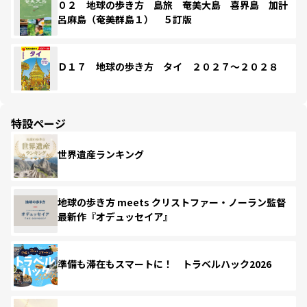
０２ 地球の歩き方 島旅 奄美大島 喜界島 加計
呂麻島（奄美群島１） ５訂版
Ｄ１７ 地球の歩き方 タイ ２０２７～２０２８
特設ページ
世界遺産ランキング
地球の歩き方 meets クリストファー・ノーラン監督
最新作『オデュッセイア』
準備も滞在もスマートに！ トラベルハック2026