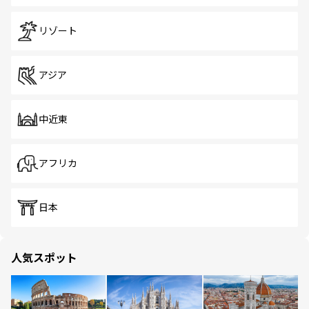
リゾート
アジア
中近東
アフリカ
日本
人気スポット