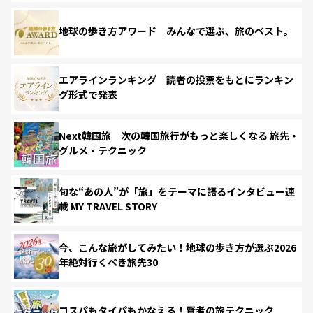
地球の歩き方アワード みんなで選ぶ、旅のベスト。
エアラインランキング 読者の投票をもとにランキン
グ形式で発表
Next韓国旅 次の韓国旅行がもっと楽しくなる 旅先・
グルメ・テクニック
旬な“あの人”が「旅」をテーマに語るインタビュー連
載 MY TRAVEL STORY
今、こんな旅がしてみたい！地球の歩き方が選ぶ2026
年絶対行くべき旅先30
コスパもタイパもかなえる！賢者の旅テクニック