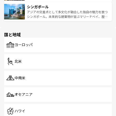
るはずだ。 なお、新着のベトナム情報は
コンテンツ一覧
を
は世界的に有名で、屋台から高級レストランまで味覚を刺
的なアートスポット、そして歴史と現代が融合した町並
参照してほしい。
シンガポール
激する。気候は一年中温暖で、どの季節にも異なる楽しみ
み、どこを訪れても感動するはず。観光スポットが密集し
が待っている。親しみやすいタイの人々、仏教を中心とし
ており、効率よく見どころを回れるのも魅力。息をのむよ
アジアの交差点として多文化が融合した独自の魅力を放つ
た文化、そして多様な観光資源が、訪れる旅人を魅了し続
うな絶景から文化的な体験まで、香港を存分に楽しみ尽く
シンガポール。未来的な建築物が並ぶマリーナベイ、歴史
ける。 なお、新着のタイ情報は
コンテンツ一覧
を参照して
そう。 なお、新着の香港情報は
コンテンツ一覧
を参照して
と伝統を感じられるエスニックタウン、多数の緑豊かな公
ほしい。
ほしい。
園や自然保護区など、自然が調和した近代的な景観と文化
の多様性あふれるカラフルな町は、どこを歩いても新しい
国と地域
発見がある。さらに、治安のよさや充実した公共交通機関
も、旅行者にとっては魅力的なポイント。グルメも豊富
で、ホーカーズは地元の風情を楽しめる外せないスポット
ヨーロッパ
だ。訪れる人を飽きさせないシンガポールで、多様な魅力
を体感しよう。 なお、新着のシンガポール情報は
コンテン
ツ一覧
を参照してほしい。
北米
中南米
オセアニア
ハワイ