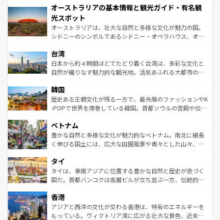
オーストラリアの基本情報と観光ガイド・有名観
部のニューオーリンズでは、音楽と美食が融合した独特の
ワイ島は見逃せない。また、定番の観光地といえばオアフ
文化が魅力。旅行者はアメリカの各地域で異なる魅力を楽
島だが、静かな自然を求めるならマウイ島やカウアイ島が
光スポット
しみながら、その多様性と豊かな歴史を感じることができ
おすすめ。エメラルドグリーンに輝く海をはじめ、豊かな
オーストラリアは、壮大な自然と多様な文化が魅力の国。
るだろう。車でのロードトリップや列車の旅も、アメリカ
文化や歴史が息づいている。「アロハスピリット」と呼ば
シドニーのシンボルであるシドニー・オペラハウス、オー
ならではの贅沢な旅のスタイルだ。 なお、新着のアメリカ
れるおもてなしの心で訪れる人々を迎えてくれるハワイの
ストラリア東海岸北部に広がる大サンゴ礁地帯グレートバ
情報は
コンテンツ一覧
を参照してほしい。
人々、おいしいローカルフードやハワイアンミュージッ
台湾
リアリーフや大陸中央部にそびえるウルル（エアーズロッ
ク、伝統的なフラダンスなど、すべてがハワイの魅力を彩
ク）、タスマニアの美しい原生林やケアンズの熱帯雨林な
日本から約４時間ほどでたどり着く台湾は、多彩な文化と
っている。訪れるたびに新しい発見と感動が待っているハ
ど、見どころがたくさん。また、カフェやワイン、オージ
自然が織りなす魅力的な観光地。活気あふれる大都市の台
ワイを、存分に味わってほしい。 なお、新着のハワイ情報
ービーフなどの食文化も豊かで、美味しいものであふれて
北やノスタルジックな町並みが人気な九份（ジォウフェ
は
コンテンツ一覧
を参照してほしい。
韓国
いる。アクティビティも充実しており、サーフィンやダイ
ン）、静ひつな山岳地帯である台湾東部など、都市の喧騒
ビング、ハイキングなど、アウトドア好きにはたまらな
と山間の静けさが共存しており、訪れる人に新しい発見と
歴史ある王朝文化が残る一方で、最先端のファッションやK
い。オーストラリアの多彩な魅力を存分に味わいつくそ
驚きをもたらしてくれる。また、奥深い台湾の食文化も魅
-POPで世界を席巻している韓国。首都ソウルの宮殿や伝統
う。 なお、新着のオーストラリア情報は
コンテンツ一覧
を
力で、夜市などの屋台グルメから高級料理、ヘルシーで美
家屋が並ぶエリアでは韓国の歴史と文化に浸ることがで
参照してほしい。
ベトナム
容にもいいと評判のスイーツなど、バラエティ豊かな料理
き、地方に足を延ばせば四季折々の自然美を楽しむことが
が味わえる。 なお、新着の台湾情報は
コンテンツ一覧
を参
できる。そして、キムチや焼肉、絶品のストリートフード
豊かな自然と多様な文化が魅力的なベトナム。南北に細長
照してほしい。
まで、さまざまな韓国料理が待っている。夜には、韓国な
く伸びる国土には、広大な田園風景や青々とした山々、世
らではのナイトライフも堪能できる。あたたかいホスピタ
界遺産に登録された壮大な自然景観が点在し、都市部では
タイ
リティに包まれながら、韓国の多彩な魅力を心ゆくまで味
急速な発展と共に伝統が息づく。ハノイの古い町並みやホ
わってみてほしい。 なお、新着の韓国情報は
コンテンツ一
ーチミン市のフランス統治時代の建物も、独特の雰囲気を
タイは、東南アジアに位置する豊かな自然と歴史が息づく
覧
を参照してほしい。
醸し出している。また、バラエティの豊かさとおいしさで
国だ。首都バンコクは高層ビルが立ち並ぶ一方、伝統的な
世界中の食通を魅了してやまないベトナム料理も魅力のひ
寺院や市場がいたるところに点在し、古きよき文化と現代
香港
とつ。フォーやバインミー、ベトナムコーヒーなどは、ぜ
の活気が交差している。北部ではチェンマイなどの山岳地
ひ現地で味わいたい。どの地域を訪れてもあたたかい人々
帯で自然と触れ合い、南部ではプーケットやクラビの美し
アジアと西洋の文化が交わる香港は、特有のエネルギーを
が旅行者を迎えてくれるので、きっと忘れられない旅にな
いビーチでリゾート気分を楽しむことができる。タイ料理
もっている。ヴィクトリア湾に広がる壮大な景色、近未来