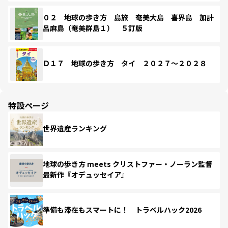
０２ 地球の歩き方 島旅 奄美大島 喜界島 加計
呂麻島（奄美群島１） ５訂版
Ｄ１７ 地球の歩き方 タイ ２０２７～２０２８
特設ページ
世界遺産ランキング
地球の歩き方 meets クリストファー・ノーラン監督
最新作『オデュッセイア』
準備も滞在もスマートに！ トラベルハック2026