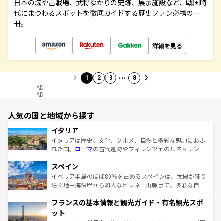
日本の城や古戦場、武将ゆかりの史跡、展示施設など、戦国時
代にまつわるスポットを徹底ガイドする歴史ファン必携の一
冊。
詳細を見る
…
1
2
3
8
AD
AD
人気の国と地域から探す
イタリア
イタリアは歴史、文化、グルメ、自然と多彩な魅力にあふ
れた国。
ローマ
の古代遺跡やフィレンツェのルネッサンス
美術、ヴェネツィアの運河など、歴史あるスポットはもち
スペイン
ろん、トスカーナの美しい田園風景やアマルフィ海岸の絶
景など、自然景観も見逃せない。観光の合間には、本場の
イベリア半島のほぼ80％を占めるスペインは、太陽が降り
ピザやパスタなど、絶品のイタリア料理を堪能することも
注ぐ地中海沿岸から雄大なピレネー山脈まで、多彩な自然
できる。朝目覚めてから夜眠るまで、すべての瞬間を楽し
と文化が詰まったヨーロッパ屈指の旅行先だ。多様な地域
フランスの基本情報と観光ガイド・有名観光スポ
ませてくれるイタリアで、忘れられない旅をしてみよう！
文化が根付くこの国では、情熱的なフラメンコ、熱気あふ
なお、新着のイタリア情報は
コンテンツ一覧
を参照してほ
れる闘牛、そして美味しいタパスが生活の一部となってい
ット
しい。
る。首都マドリードの洗練された雰囲気や、バルセロナの