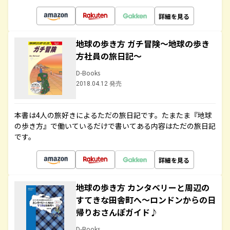
詳細を見る
地球の歩き方 ガチ冒険～地球の歩き
方社員の旅日記～
D-Books
2018.04.12 発売
本書は4人の旅好きによるただの旅日記です。たまたま『地球
の歩き方』で働いているだけで書いてある内容はただの旅日記
です。
詳細を見る
地球の歩き方 カンタベリーと周辺の
すてきな田舎町へ～ロンドンからの日
帰りおさんぽガイド♪
D-Books