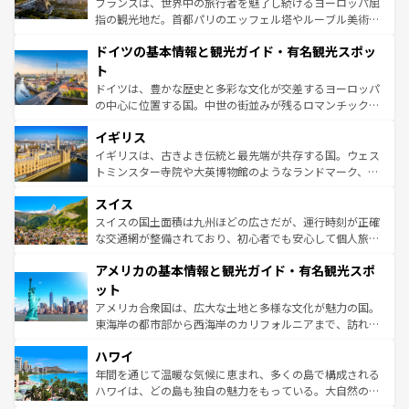
フランスは、世界中の旅行者を魅了し続けるヨーロッパ屈
アートに溢れた街角から、地方では古代ローマ遺跡や中世
指の観光地だ。首都パリのエッフェル塔やルーブル美術館
の城塞都市、穏やかなビーチリゾートまで多彩な表情を見
といった象徴的なスポットから、田舎町の古風な美しさま
せる。地方によって風土や気候が異なるスペインはその個
ドイツの基本情報と観光ガイド・有名観光スポッ
で、幅広い魅力が詰まっている。華麗な宮殿、歴史的な大
性で訪れる人を魅了する。 なお、新着のスペイン情報は
コ
聖堂、美しいビーチ、そして豊かな自然が、訪れる者を心
ト
ンテンツ一覧
を参照してほしい。
から魅了する。また、フランスは美食の国としても知ら
ドイツは、豊かな歴史と多彩な文化が交差するヨーロッパ
れ、フランス料理はユネスコ無形文化遺産にも登録されて
の中心に位置する国。中世の街並みが残るロマンチック街
いる。シャンパンの発祥地であるランス、プロヴァンスの
道から、未来を先取りするようなモダンな都市まで多様な
香り高いラベンダー畑など、多彩な楽しみ方が可能だ。さ
イギリス
顔を持つこの国は、どこを歩いても飽きることがない。ベ
らに、パリ以外の地域にも魅力が溢れており、どの街角に
ルリンの文化的活気、バイエルン州のアルプスの絶景、そ
イギリスは、古きよき伝統と最先端が共存する国。ウェス
も豊かな歴史と文化が息づいている。パリ以外の個性あふ
してライン川沿いのワイン畑といった風景は必見。ビール
トミンスター寺院や大英博物館のようなランドマーク、歴
れる地方に足を運ぶとそれぞれで全く異なる文化を体験で
とソーセージを味わいながら地元の人と過ごす楽しい時間
史ある大学都市、美しい丘陵地帯や牧歌的な風景など、エ
きるだろう。 なお、新着のフランス情報は
コンテンツ一覧
スイス
は、お酒好きな人にはぜひ体験してほしい。 なお、新着の
リアごとに異なる魅力がある。また、優雅なアフタヌーン
を参照してほしい。
ドイツ情報は
コンテンツ一覧
を参照してほしい。
ティー、ビール好きにはたまらない英国パブ、サッカー観
スイスの国土面積は九州ほどの広さだが、運行時刻が正確
戦など、本場だからこそできる体験も豊富。イギリスを旅
な交通網が整備されており、初心者でも安心して個人旅行
して楽しみつくそう。 なお、新着のイギリス情報は
コンテ
を楽しめる。日本同様に時刻表どおりの旅が可能だ。中世
アメリカの基本情報と観光ガイド・有名観光スポ
ンツ一覧
を参照してほしい。
の建物がそのまま残る町や、スイスならではのユニークな
博物館もあり、アルプス観光だけでなく町歩きも満喫する
ット
ことができる。国民の所得が高いため物価も高いが、旅行
アメリカ合衆国は、広大な土地と多様な文化が魅力の国。
者向けの交通パス提供のサービスもあり、うまく活用すれ
東海岸の都市部から西海岸のカリフォルニアまで、訪れる
ば市内交通費無料で観光を楽しむこともできる。 なお、新
場所ごとに異なる風景と体験が待っている。ニューヨーク
着のスイス情報は
コンテンツ一覧
を参照してほしい。
ハワイ
のような巨大都市は、観光、ショッピング、エンターテイ
ンメントが詰まった刺激的なスポットだ。一方、アメリカ
年間を通じて温暖な気候に恵まれ、多くの島で構成される
西部には大自然が広がり、グランドキャニオンやイエロー
ハワイは、どの島も独自の魅力をもっている。大自然の神
ストーン国立公園といった絶景が堪能できる。さらに、南
秘を感じたいなら、火山が生み出した壮大な景観を誇るハ