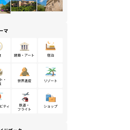
ーマ
食
建築・アート
宿泊
ト・
世界遺産
リゾート
戦
鉄道・
ビティ
ショップ
フライト