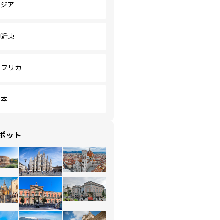
アジア
中近東
アフリカ
日本
ポット