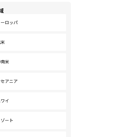
域
ヨーロッパ
北米
中南米
オセアニア
ハワイ
リゾート