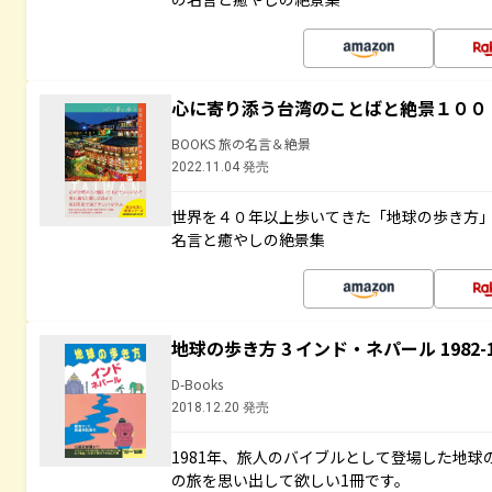
心に寄り添う台湾のことばと絶景１００
BOOKS 旅の名言＆絶景
2022.11.04 発売
世界を４０年以上歩いてきた「地球の歩き方
名言と癒やしの絶景集
地球の歩き方 3 インド・ネパール 1982
D-Books
2018.12.20 発売
1981年、旅人のバイブルとして登場した地
の旅を思い出して欲しい1冊です。