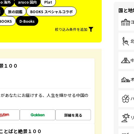
co 海外
aruco 国内
Plat
国と地
代
旅の図鑑
BOOKS スペシャルコラボ
BOOKS
D-Books
絞り込み条件を追加
景１００
」があなたにお届けする、人生を輝かせる中国の
詳細を見る
ことばと絶景１００