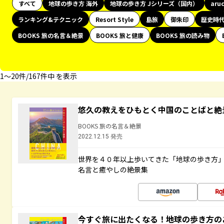
すべて
地球の歩き方 海外
地球の歩き方 Jシリーズ（国内）
aru
ランキング&テクニック
Resort Style
島旅
御朱印
歴史時
BOOKS 旅の名言＆絶景
BOOKS 旅と健康
BOOKS 旅の読み物
1〜20件/167件中 を表示
悠久の教えをひもとく中国のことばと絶
BOOKS 旅の名言＆絶景
2022.12.15 発売
世界を４０年以上歩いてきた「地球の歩き方
名言と癒やしの絶景集
今すぐ旅に出たくなる！地球の歩き方の