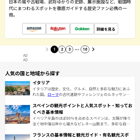
日本の城や古戦場、武将ゆかりの史跡、展示施設など、戦国時
代にまつわるスポットを徹底ガイドする歴史ファン必携の一
冊。
詳細を見る
…
1
2
3
10
AD
AD
人気の国と地域から探す
イタリア
イタリアは歴史、文化、グルメ、自然と多彩な魅力にあふ
れた国。
ローマ
の古代遺跡やフィレンツェのルネッサンス
美術、ヴェネツィアの運河など、歴史あるスポットはもち
スペインの観光ポイントと人気スポット・知ってお
ろん、トスカーナの美しい田園風景やアマルフィ海岸の絶
景など、自然景観も見逃せない。観光の合間には、本場の
くべき基本情報
ピザやパスタなど、絶品のイタリア料理を堪能することも
イベリア半島のほぼ80％を占めるスペインは、太陽が降り
できる。朝目覚めてから夜眠るまで、すべての瞬間を楽し
注ぐ地中海沿岸から雄大なピレネー山脈まで、多彩な自然
ませてくれるイタリアで、忘れられない旅をしてみよう！
と文化が詰まったヨーロッパ屈指の旅行先だ。多様な地域
なお、新着のイタリア情報は
コンテンツ一覧
を参照してほ
フランスの基本情報と観光ガイド・有名観光スポ
文化が根付くこの国では、情熱的なフラメンコ、熱気あふ
しい。