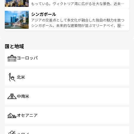
が旅行者を迎えてくれるので、きっと忘れられない旅にな
いビーチでリゾート気分を楽しむことができる。タイ料理
もっている。ヴィクトリア湾に広がる壮大な景色、近未来
るはずだ。 なお、新着のベトナム情報は
コンテンツ一覧
を
は世界的に有名で、屋台から高級レストランまで味覚を刺
的なアートスポット、そして歴史と現代が融合した町並
参照してほしい。
シンガポール
激する。気候は一年中温暖で、どの季節にも異なる楽しみ
み、どこを訪れても感動するはず。観光スポットが密集し
が待っている。親しみやすいタイの人々、仏教を中心とし
ており、効率よく見どころを回れるのも魅力。息をのむよ
アジアの交差点として多文化が融合した独自の魅力を放つ
た文化、そして多様な観光資源が、訪れる旅人を魅了し続
うな絶景から文化的な体験まで、香港を存分に楽しみ尽く
シンガポール。未来的な建築物が並ぶマリーナベイ、歴史
ける。 なお、新着のタイ情報は
コンテンツ一覧
を参照して
そう。 なお、新着の香港情報は
コンテンツ一覧
を参照して
と伝統を感じられるエスニックタウン、多数の緑豊かな公
ほしい。
ほしい。
園や自然保護区など、自然が調和した近代的な景観と文化
の多様性あふれるカラフルな町は、どこを歩いても新しい
国と地域
発見がある。さらに、治安のよさや充実した公共交通機関
も、旅行者にとっては魅力的なポイント。グルメも豊富
で、ホーカーズは地元の風情を楽しめる外せないスポット
ヨーロッパ
だ。訪れる人を飽きさせないシンガポールで、多様な魅力
を体感しよう。 なお、新着のシンガポール情報は
コンテン
ツ一覧
を参照してほしい。
北米
中南米
オセアニア