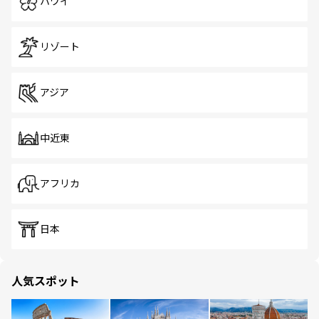
ハワイ
リゾート
アジア
中近東
アフリカ
日本
人気スポット