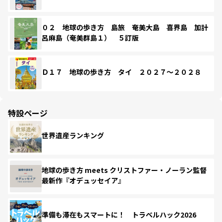
０２ 地球の歩き方 島旅 奄美大島 喜界島 加計
呂麻島（奄美群島１） ５訂版
Ｄ１７ 地球の歩き方 タイ ２０２７～２０２８
特設ページ
世界遺産ランキング
地球の歩き方 meets クリストファー・ノーラン監督
最新作『オデュッセイア』
準備も滞在もスマートに！ トラベルハック2026