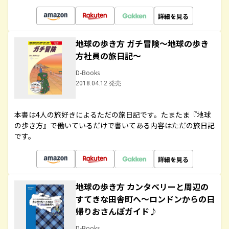
詳細を見る
地球の歩き方 ガチ冒険～地球の歩き
方社員の旅日記～
D-Books
2018.04.12 発売
本書は4人の旅好きによるただの旅日記です。たまたま『地球
の歩き方』で働いているだけで書いてある内容はただの旅日記
です。
詳細を見る
地球の歩き方 カンタベリーと周辺の
すてきな田舎町へ～ロンドンからの日
帰りおさんぽガイド♪
D-Books