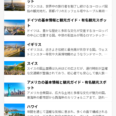
れる闘牛、そして美味しいタパスが生活の一部となってい
ット
る。首都マドリードの洗練された雰囲気や、バルセロナの
フランスは、世界中の旅行者を魅了し続けるヨーロッパ屈
アートに溢れた街角から、地方では古代ローマ遺跡や中世
指の観光地だ。首都パリのエッフェル塔やルーブル美術館
の城塞都市、穏やかなビーチリゾートまで多彩な表情を見
といった象徴的なスポットから、田舎町の古風な美しさま
せる。地方によって風土や気候が異なるスペインはその個
ドイツの基本情報と観光ガイド・有名観光スポッ
で、幅広い魅力が詰まっている。華麗な宮殿、歴史的な大
性で訪れる人を魅了する。 なお、新着のスペイン情報は
コ
聖堂、美しいビーチ、そして豊かな自然が、訪れる者を心
ト
ンテンツ一覧
を参照してほしい。
から魅了する。また、フランスは美食の国としても知ら
ドイツは、豊かな歴史と多彩な文化が交差するヨーロッパ
れ、フランス料理はユネスコ無形文化遺産にも登録されて
の中心に位置する国。中世の街並みが残るロマンチック街
いる。シャンパンの発祥地であるランス、プロヴァンスの
道から、未来を先取りするようなモダンな都市まで多様な
香り高いラベンダー畑など、多彩な楽しみ方が可能だ。さ
イギリス
顔を持つこの国は、どこを歩いても飽きることがない。ベ
らに、パリ以外の地域にも魅力が溢れており、どの街角に
ルリンの文化的活気、バイエルン州のアルプスの絶景、そ
イギリスは、古きよき伝統と最先端が共存する国。ウェス
も豊かな歴史と文化が息づいている。パリ以外の個性あふ
してライン川沿いのワイン畑といった風景は必見。ビール
トミンスター寺院や大英博物館のようなランドマーク、歴
れる地方に足を運ぶとそれぞれで全く異なる文化を体験で
とソーセージを味わいながら地元の人と過ごす楽しい時間
史ある大学都市、美しい丘陵地帯や牧歌的な風景など、エ
きるだろう。 なお、新着のフランス情報は
コンテンツ一覧
スイス
は、お酒好きな人にはぜひ体験してほしい。 なお、新着の
リアごとに異なる魅力がある。また、優雅なアフタヌーン
を参照してほしい。
ドイツ情報は
コンテンツ一覧
を参照してほしい。
ティー、ビール好きにはたまらない英国パブ、サッカー観
スイスの国土面積は九州ほどの広さだが、運行時刻が正確
戦など、本場だからこそできる体験も豊富。イギリスを旅
な交通網が整備されており、初心者でも安心して個人旅行
して楽しみつくそう。 なお、新着のイギリス情報は
コンテ
を楽しめる。日本同様に時刻表どおりの旅が可能だ。中世
アメリカの基本情報と観光ガイド・有名観光スポ
ンツ一覧
を参照してほしい。
の建物がそのまま残る町や、スイスならではのユニークな
博物館もあり、アルプス観光だけでなく町歩きも満喫する
ット
ことができる。国民の所得が高いため物価も高いが、旅行
アメリカ合衆国は、広大な土地と多様な文化が魅力の国。
者向けの交通パス提供のサービスもあり、うまく活用すれ
東海岸の都市部から西海岸のカリフォルニアまで、訪れる
ば市内交通費無料で観光を楽しむこともできる。 なお、新
場所ごとに異なる風景と体験が待っている。ニューヨーク
着のスイス情報は
コンテンツ一覧
を参照してほしい。
ハワイ
のような巨大都市は、観光、ショッピング、エンターテイ
ンメントが詰まった刺激的なスポットだ。一方、アメリカ
年間を通じて温暖な気候に恵まれ、多くの島で構成される
西部には大自然が広がり、グランドキャニオンやイエロー