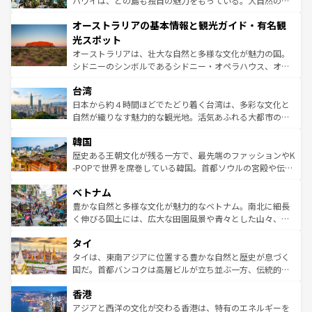
ハワイは、どの島も独自の魅力をもっている。大自然の神
ストーン国立公園といった絶景が堪能できる。さらに、南
秘を感じたいなら、火山が生み出した壮大な景観を誇るハ
オーストラリアの基本情報と観光ガイド・有名観
部のニューオーリンズでは、音楽と美食が融合した独特の
ワイ島は見逃せない。また、定番の観光地といえばオアフ
文化が魅力。旅行者はアメリカの各地域で異なる魅力を楽
島だが、静かな自然を求めるならマウイ島やカウアイ島が
光スポット
しみながら、その多様性と豊かな歴史を感じることができ
おすすめ。エメラルドグリーンに輝く海をはじめ、豊かな
オーストラリアは、壮大な自然と多様な文化が魅力の国。
るだろう。車でのロードトリップや列車の旅も、アメリカ
文化や歴史が息づいている。「アロハスピリット」と呼ば
シドニーのシンボルであるシドニー・オペラハウス、オー
ならではの贅沢な旅のスタイルだ。 なお、新着のアメリカ
れるおもてなしの心で訪れる人々を迎えてくれるハワイの
ストラリア東海岸北部に広がる大サンゴ礁地帯グレートバ
情報は
コンテンツ一覧
を参照してほしい。
人々、おいしいローカルフードやハワイアンミュージッ
台湾
リアリーフや大陸中央部にそびえるウルル（エアーズロッ
ク、伝統的なフラダンスなど、すべてがハワイの魅力を彩
ク）、タスマニアの美しい原生林やケアンズの熱帯雨林な
日本から約４時間ほどでたどり着く台湾は、多彩な文化と
っている。訪れるたびに新しい発見と感動が待っているハ
ど、見どころがたくさん。また、カフェやワイン、オージ
自然が織りなす魅力的な観光地。活気あふれる大都市の台
ワイを、存分に味わってほしい。 なお、新着のハワイ情報
ービーフなどの食文化も豊かで、美味しいものであふれて
北やノスタルジックな町並みが人気な九份（ジォウフェ
は
コンテンツ一覧
を参照してほしい。
韓国
いる。アクティビティも充実しており、サーフィンやダイ
ン）、静ひつな山岳地帯である台湾東部など、都市の喧騒
ビング、ハイキングなど、アウトドア好きにはたまらな
と山間の静けさが共存しており、訪れる人に新しい発見と
歴史ある王朝文化が残る一方で、最先端のファッションやK
い。オーストラリアの多彩な魅力を存分に味わいつくそ
驚きをもたらしてくれる。また、奥深い台湾の食文化も魅
-POPで世界を席巻している韓国。首都ソウルの宮殿や伝統
う。 なお、新着のオーストラリア情報は
コンテンツ一覧
を
力で、夜市などの屋台グルメから高級料理、ヘルシーで美
家屋が並ぶエリアでは韓国の歴史と文化に浸ることがで
参照してほしい。
ベトナム
容にもいいと評判のスイーツなど、バラエティ豊かな料理
き、地方に足を延ばせば四季折々の自然美を楽しむことが
が味わえる。 なお、新着の台湾情報は
コンテンツ一覧
を参
できる。そして、キムチや焼肉、絶品のストリートフード
豊かな自然と多様な文化が魅力的なベトナム。南北に細長
照してほしい。
まで、さまざまな韓国料理が待っている。夜には、韓国な
く伸びる国土には、広大な田園風景や青々とした山々、世
らではのナイトライフも堪能できる。あたたかいホスピタ
界遺産に登録された壮大な自然景観が点在し、都市部では
タイ
リティに包まれながら、韓国の多彩な魅力を心ゆくまで味
急速な発展と共に伝統が息づく。ハノイの古い町並みやホ
わってみてほしい。 なお、新着の韓国情報は
コンテンツ一
ーチミン市のフランス統治時代の建物も、独特の雰囲気を
タイは、東南アジアに位置する豊かな自然と歴史が息づく
覧
を参照してほしい。
醸し出している。また、バラエティの豊かさとおいしさで
国だ。首都バンコクは高層ビルが立ち並ぶ一方、伝統的な
世界中の食通を魅了してやまないベトナム料理も魅力のひ
寺院や市場がいたるところに点在し、古きよき文化と現代
香港
とつ。フォーやバインミー、ベトナムコーヒーなどは、ぜ
の活気が交差している。北部ではチェンマイなどの山岳地
ひ現地で味わいたい。どの地域を訪れてもあたたかい人々
帯で自然と触れ合い、南部ではプーケットやクラビの美し
アジアと西洋の文化が交わる香港は、特有のエネルギーを