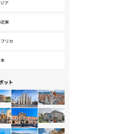
アジア
中近東
アフリカ
日本
ポット