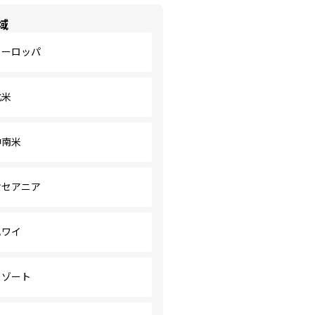
域
ヨーロッパ
北米
中南米
オセアニア
ハワイ
リゾート