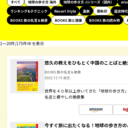
すべて
地球の歩き方 海外
地球の歩き方 Jシリーズ（国内）
aru
ランキング&テクニック
Resort Style
島旅
御朱印
歴史時代
BOOKS 旅の名言＆絶景
BOOKS 旅と健康
BOOKS 旅の読み物
1〜20件/175件中 を表示
悠久の教えをひもとく中国のことばと絶
BOOKS 旅の名言＆絶景
2022.12.15 発売
世界を４０年以上歩いてきた「地球の歩き方
名言と癒やしの絶景集
今すぐ旅に出たくなる！地球の歩き方の