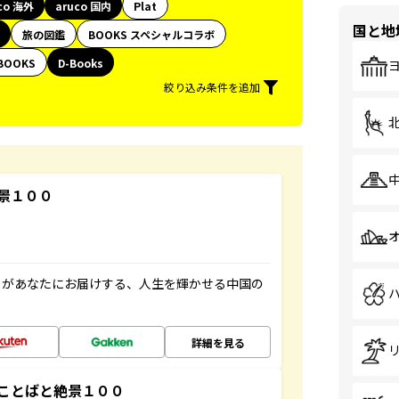
co 海外
aruco 国内
Plat
国と地
旅の図鑑
BOOKS スペシャルコラボ
BOOKS
D-Books
絞り込み条件を追加
景１００
」があなたにお届けする、人生を輝かせる中国の
詳細を見る
ことばと絶景１００