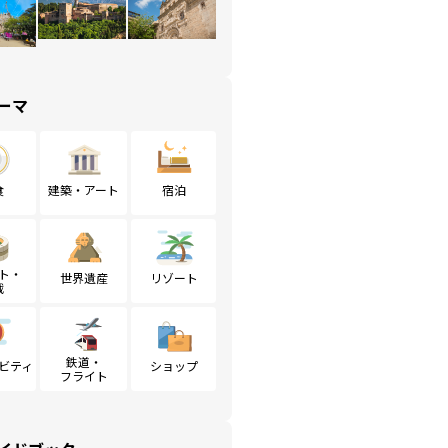
ーマ
食
建築・アート
宿泊
ト・
世界遺産
リゾート
戦
鉄道・
ビティ
ショップ
フライト