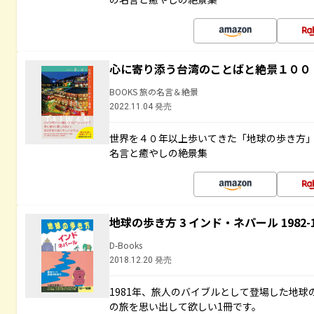
心に寄り添う台湾のことばと絶景１００
BOOKS 旅の名言＆絶景
2022.11.04 発売
世界を４０年以上歩いてきた「地球の歩き方
名言と癒やしの絶景集
地球の歩き方 3 インド・ネパール 1982
D-Books
2018.12.20 発売
1981年、旅人のバイブルとして登場した地
の旅を思い出して欲しい1冊です。