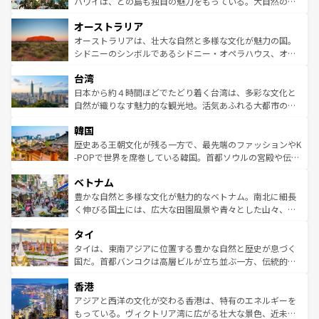
西部には大自然が広がり、グランドキャニオンやイエロー
ハワイは、どの島も独自の魅力をもっている。大自然の神
ストーン国立公園といった絶景が堪能できる。さらに、南
秘を感じたいなら、火山が生み出した壮大な景観を誇るハ
オーストラリア
部のニューオーリンズでは、音楽と美食が融合した独特の
ワイ島は見逃せない。また、定番の観光地といえばオアフ
文化が魅力。旅行者はアメリカの各地域で異なる魅力を楽
島だが、静かな自然を求めるならマウイ島やカウアイ島が
オーストラリアは、壮大な自然と多様な文化が魅力の国。
しみながら、その多様性と豊かな歴史を感じることができ
おすすめ。エメラルドグリーンに輝く海をはじめ、豊かな
シドニーのシンボルであるシドニー・オペラハウス、オー
るだろう。車でのロードトリップや列車の旅も、アメリカ
文化や歴史が息づいている。「アロハスピリット」と呼ば
ストラリア東海岸北部に広がる大サンゴ礁地帯グレートバ
ならではの贅沢な旅のスタイルだ。 なお、新着のアメリカ
台湾
れるおもてなしの心で訪れる人々を迎えてくれるハワイの
リアリーフや大陸中央部にそびえるウルル（エアーズロッ
情報は
コンテンツ一覧
を参照してほしい。
人々、おいしいローカルフードやハワイアンミュージッ
ク）、タスマニアの美しい原生林やケアンズの熱帯雨林な
日本から約４時間ほどでたどり着く台湾は、多彩な文化と
ク、伝統的なフラダンスなど、すべてがハワイの魅力を彩
ど、見どころがたくさん。また、カフェやワイン、オージ
自然が織りなす魅力的な観光地。活気あふれる大都市の台
っている。訪れるたびに新しい発見と感動が待っているハ
ービーフなどの食文化も豊かで、美味しいものであふれて
北やノスタルジックな町並みが人気な九份（ジォウフェ
ワイを、存分に味わってほしい。 なお、新着のハワイ情報
韓国
いる。アクティビティも充実しており、サーフィンやダイ
ン）、静ひつな山岳地帯である台湾東部など、都市の喧騒
は
コンテンツ一覧
を参照してほしい。
ビング、ハイキングなど、アウトドア好きにはたまらな
と山間の静けさが共存しており、訪れる人に新しい発見と
歴史ある王朝文化が残る一方で、最先端のファッションやK
い。オーストラリアの多彩な魅力を存分に味わいつくそ
驚きをもたらしてくれる。また、奥深い台湾の食文化も魅
-POPで世界を席巻している韓国。首都ソウルの宮殿や伝統
う。 なお、新着のオーストラリア情報は
コンテンツ一覧
を
力で、夜市などの屋台グルメから高級料理、ヘルシーで美
家屋が並ぶエリアでは韓国の歴史と文化に浸ることがで
参照してほしい。
ベトナム
容にもいいと評判のスイーツなど、バラエティ豊かな料理
き、地方に足を延ばせば四季折々の自然美を楽しむことが
が味わえる。 なお、新着の台湾情報は
コンテンツ一覧
を参
できる。そして、キムチや焼肉、絶品のストリートフード
豊かな自然と多様な文化が魅力的なベトナム。南北に細長
照してほしい。
まで、さまざまな韓国料理が待っている。夜には、韓国な
く伸びる国土には、広大な田園風景や青々とした山々、世
らではのナイトライフも堪能できる。あたたかいホスピタ
界遺産に登録された壮大な自然景観が点在し、都市部では
タイ
リティに包まれながら、韓国の多彩な魅力を心ゆくまで味
急速な発展と共に伝統が息づく。ハノイの古い町並みやホ
わってみてほしい。 なお、新着の韓国情報は
コンテンツ一
ーチミン市のフランス統治時代の建物も、独特の雰囲気を
タイは、東南アジアに位置する豊かな自然と歴史が息づく
覧
を参照してほしい。
醸し出している。また、バラエティの豊かさとおいしさで
国だ。首都バンコクは高層ビルが立ち並ぶ一方、伝統的な
世界中の食通を魅了してやまないベトナム料理も魅力のひ
寺院や市場がいたるところに点在し、古きよき文化と現代
香港
とつ。フォーやバインミー、ベトナムコーヒーなどは、ぜ
の活気が交差している。北部ではチェンマイなどの山岳地
ひ現地で味わいたい。どの地域を訪れてもあたたかい人々
帯で自然と触れ合い、南部ではプーケットやクラビの美し
アジアと西洋の文化が交わる香港は、特有のエネルギーを
が旅行者を迎えてくれるので、きっと忘れられない旅にな
いビーチでリゾート気分を楽しむことができる。タイ料理
もっている。ヴィクトリア湾に広がる壮大な景色、近未来