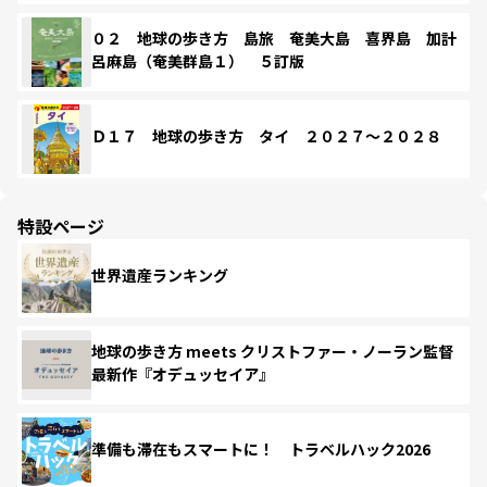
０２ 地球の歩き方 島旅 奄美大島 喜界島 加計
呂麻島（奄美群島１） ５訂版
Ｄ１７ 地球の歩き方 タイ ２０２７～２０２８
特設ページ
世界遺産ランキング
地球の歩き方 meets クリストファー・ノーラン監督
最新作『オデュッセイア』
準備も滞在もスマートに！ トラベルハック2026