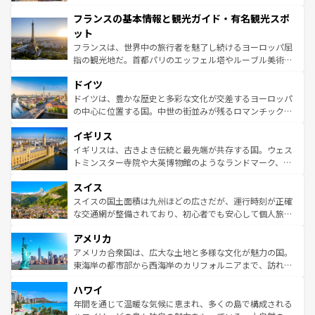
できる。朝目覚めてから夜眠るまで、すべての瞬間を楽し
と文化が詰まったヨーロッパ屈指の旅行先だ。多様な地域
フランスの基本情報と観光ガイド・有名観光スポ
ませてくれるイタリアで、忘れられない旅をしてみよう！
文化が根付くこの国では、情熱的なフラメンコ、熱気あふ
なお、新着のイタリア情報は
コンテンツ一覧
を参照してほ
れる闘牛、そして美味しいタパスが生活の一部となってい
ット
しい。
る。首都マドリードの洗練された雰囲気や、バルセロナの
フランスは、世界中の旅行者を魅了し続けるヨーロッパ屈
アートに溢れた街角から、地方では古代ローマ遺跡や中世
指の観光地だ。首都パリのエッフェル塔やルーブル美術館
の城塞都市、穏やかなビーチリゾートまで多彩な表情を見
といった象徴的なスポットから、田舎町の古風な美しさま
せる。地方によって風土や気候が異なるスペインはその個
ドイツ
で、幅広い魅力が詰まっている。華麗な宮殿、歴史的な大
性で訪れる人を魅了する。 なお、新着のスペイン情報は
コ
聖堂、美しいビーチ、そして豊かな自然が、訪れる者を心
ドイツは、豊かな歴史と多彩な文化が交差するヨーロッパ
ンテンツ一覧
を参照してほしい。
から魅了する。また、フランスは美食の国としても知ら
の中心に位置する国。中世の街並みが残るロマンチック街
れ、フランス料理はユネスコ無形文化遺産にも登録されて
道から、未来を先取りするようなモダンな都市まで多様な
イギリス
いる。シャンパンの発祥地であるランス、プロヴァンスの
顔を持つこの国は、どこを歩いても飽きることがない。ベ
香り高いラベンダー畑など、多彩な楽しみ方が可能だ。さ
ルリンの文化的活気、バイエルン州のアルプスの絶景、そ
イギリスは、古きよき伝統と最先端が共存する国。ウェス
らに、パリ以外の地域にも魅力が溢れており、どの街角に
してライン川沿いのワイン畑といった風景は必見。ビール
トミンスター寺院や大英博物館のようなランドマーク、歴
も豊かな歴史と文化が息づいている。パリ以外の個性あふ
とソーセージを味わいながら地元の人と過ごす楽しい時間
史ある大学都市、美しい丘陵地帯や牧歌的な風景など、エ
れる地方に足を運ぶとそれぞれで全く異なる文化を体験で
スイス
は、お酒好きな人にはぜひ体験してほしい。 なお、新着の
リアごとに異なる魅力がある。また、優雅なアフタヌーン
きるだろう。 なお、新着のフランス情報は
コンテンツ一覧
ドイツ情報は
コンテンツ一覧
を参照してほしい。
ティー、ビール好きにはたまらない英国パブ、サッカー観
スイスの国土面積は九州ほどの広さだが、運行時刻が正確
を参照してほしい。
戦など、本場だからこそできる体験も豊富。イギリスを旅
な交通網が整備されており、初心者でも安心して個人旅行
して楽しみつくそう。 なお、新着のイギリス情報は
コンテ
を楽しめる。日本同様に時刻表どおりの旅が可能だ。中世
アメリカ
ンツ一覧
を参照してほしい。
の建物がそのまま残る町や、スイスならではのユニークな
博物館もあり、アルプス観光だけでなく町歩きも満喫する
アメリカ合衆国は、広大な土地と多様な文化が魅力の国。
ことができる。国民の所得が高いため物価も高いが、旅行
東海岸の都市部から西海岸のカリフォルニアまで、訪れる
者向けの交通パス提供のサービスもあり、うまく活用すれ
場所ごとに異なる風景と体験が待っている。ニューヨーク
ハワイ
ば市内交通費無料で観光を楽しむこともできる。 なお、新
のような巨大都市は、観光、ショッピング、エンターテイ
着のスイス情報は
コンテンツ一覧
を参照してほしい。
ンメントが詰まった刺激的なスポットだ。一方、アメリカ
年間を通じて温暖な気候に恵まれ、多くの島で構成される