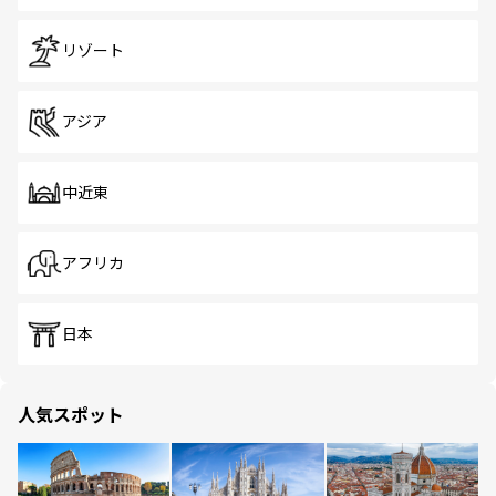
リゾート
アジア
中近東
アフリカ
日本
人気スポット