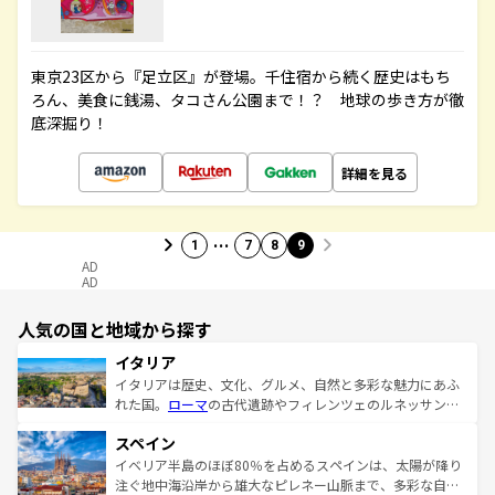
東京23区から『足立区』が登場。千住宿から続く歴史はもち
ろん、美食に銭湯、タコさん公園まで！？ 地球の歩き方が徹
底深掘り！
詳細を見る
…
1
7
8
9
AD
AD
人気の国と地域から探す
イタリア
イタリアは歴史、文化、グルメ、自然と多彩な魅力にあふ
れた国。
ローマ
の古代遺跡やフィレンツェのルネッサンス
美術、ヴェネツィアの運河など、歴史あるスポットはもち
スペイン
ろん、トスカーナの美しい田園風景やアマルフィ海岸の絶
景など、自然景観も見逃せない。観光の合間には、本場の
イベリア半島のほぼ80％を占めるスペインは、太陽が降り
ピザやパスタなど、絶品のイタリア料理を堪能することも
注ぐ地中海沿岸から雄大なピレネー山脈まで、多彩な自然