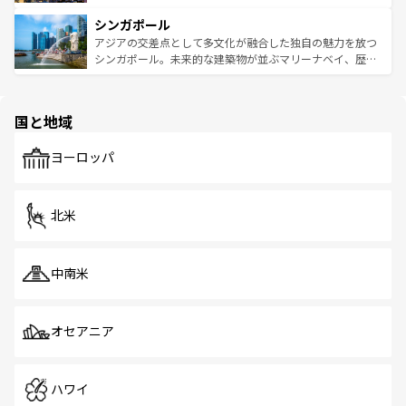
るはずだ。 なお、新着のベトナム情報は
コンテンツ一覧
を
は世界的に有名で、屋台から高級レストランまで味覚を刺
的なアートスポット、そして歴史と現代が融合した町並
参照してほしい。
シンガポール
激する。気候は一年中温暖で、どの季節にも異なる楽しみ
み、どこを訪れても感動するはず。観光スポットが密集し
が待っている。親しみやすいタイの人々、仏教を中心とし
ており、効率よく見どころを回れるのも魅力。息をのむよ
アジアの交差点として多文化が融合した独自の魅力を放つ
た文化、そして多様な観光資源が、訪れる旅人を魅了し続
うな絶景から文化的な体験まで、香港を存分に楽しみ尽く
シンガポール。未来的な建築物が並ぶマリーナベイ、歴史
ける。 なお、新着のタイ情報は
コンテンツ一覧
を参照して
そう。 なお、新着の香港情報は
コンテンツ一覧
を参照して
と伝統を感じられるエスニックタウン、多数の緑豊かな公
ほしい。
ほしい。
園や自然保護区など、自然が調和した近代的な景観と文化
の多様性あふれるカラフルな町は、どこを歩いても新しい
国と地域
発見がある。さらに、治安のよさや充実した公共交通機関
も、旅行者にとっては魅力的なポイント。グルメも豊富
で、ホーカーズは地元の風情を楽しめる外せないスポット
ヨーロッパ
だ。訪れる人を飽きさせないシンガポールで、多様な魅力
を体感しよう。 なお、新着のシンガポール情報は
コンテン
ツ一覧
を参照してほしい。
北米
中南米
オセアニア
ハワイ