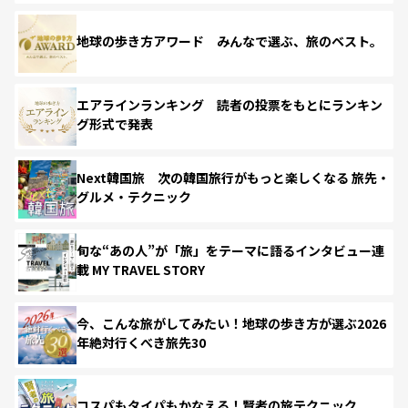
地球の歩き方アワード みんなで選ぶ、旅のベスト。
エアラインランキング 読者の投票をもとにランキン
グ形式で発表
Next韓国旅 次の韓国旅行がもっと楽しくなる 旅先・
グルメ・テクニック
旬な“あの人”が「旅」をテーマに語るインタビュー連
載 MY TRAVEL STORY
今、こんな旅がしてみたい！地球の歩き方が選ぶ2026
年絶対行くべき旅先30
コスパもタイパもかなえる！賢者の旅テクニック