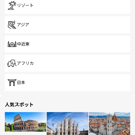
リゾート
アジア
中近東
アフリカ
日本
人気スポット