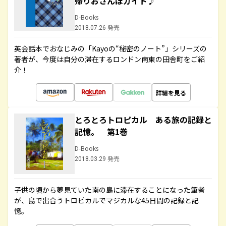
帰りおさんぽガイド♪
D-Books
2018.07.26 発売
英会話本でおなじみの「Kayoの“秘密のノート”」シリーズの
著者が、今度は自分の滞在するロンドン南東の田舎町をご紹
介！
詳細を見る
とろとろトロピカル ある旅の記録と
記憶。 第1巻
D-Books
2018.03.29 発売
子供の頃から夢見ていた南の島に滞在することになった筆者
が、島で出合うトロピカルでマジカルな45日間の記録と記
憶。