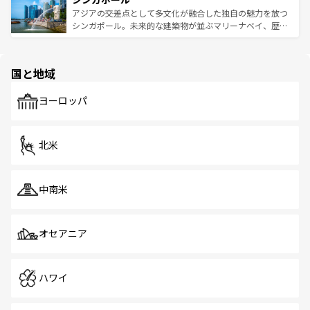
が待っている。親しみやすいタイの人々、仏教を中心とし
ており、効率よく見どころを回れるのも魅力。息をのむよ
アジアの交差点として多文化が融合した独自の魅力を放つ
た文化、そして多様な観光資源が、訪れる旅人を魅了し続
うな絶景から文化的な体験まで、香港を存分に楽しみ尽く
シンガポール。未来的な建築物が並ぶマリーナベイ、歴史
ける。 なお、新着のタイ情報は
コンテンツ一覧
を参照して
そう。 なお、新着の香港情報は
コンテンツ一覧
を参照して
と伝統を感じられるエスニックタウン、多数の緑豊かな公
ほしい。
ほしい。
園や自然保護区など、自然が調和した近代的な景観と文化
の多様性あふれるカラフルな町は、どこを歩いても新しい
国と地域
発見がある。さらに、治安のよさや充実した公共交通機関
も、旅行者にとっては魅力的なポイント。グルメも豊富
で、ホーカーズは地元の風情を楽しめる外せないスポット
ヨーロッパ
だ。訪れる人を飽きさせないシンガポールで、多様な魅力
を体感しよう。 なお、新着のシンガポール情報は
コンテン
ツ一覧
を参照してほしい。
北米
中南米
オセアニア
ハワイ