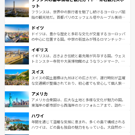
なお、新着のイタリア情報は
コンテンツ一覧
を参照してほ
れる闘牛、そして美味しいタパスが生活の一部となってい
ット
しい。
る。首都マドリードの洗練された雰囲気や、バルセロナの
フランスは、世界中の旅行者を魅了し続けるヨーロッパ屈
アートに溢れた街角から、地方では古代ローマ遺跡や中世
指の観光地だ。首都パリのエッフェル塔やルーブル美術館
の城塞都市、穏やかなビーチリゾートまで多彩な表情を見
といった象徴的なスポットから、田舎町の古風な美しさま
せる。地方によって風土や気候が異なるスペインはその個
ドイツ
で、幅広い魅力が詰まっている。華麗な宮殿、歴史的な大
性で訪れる人を魅了する。 なお、新着のスペイン情報は
コ
聖堂、美しいビーチ、そして豊かな自然が、訪れる者を心
ドイツは、豊かな歴史と多彩な文化が交差するヨーロッパ
ンテンツ一覧
を参照してほしい。
から魅了する。また、フランスは美食の国としても知ら
の中心に位置する国。中世の街並みが残るロマンチック街
れ、フランス料理はユネスコ無形文化遺産にも登録されて
道から、未来を先取りするようなモダンな都市まで多様な
イギリス
いる。シャンパンの発祥地であるランス、プロヴァンスの
顔を持つこの国は、どこを歩いても飽きることがない。ベ
香り高いラベンダー畑など、多彩な楽しみ方が可能だ。さ
ルリンの文化的活気、バイエルン州のアルプスの絶景、そ
イギリスは、古きよき伝統と最先端が共存する国。ウェス
らに、パリ以外の地域にも魅力が溢れており、どの街角に
してライン川沿いのワイン畑といった風景は必見。ビール
トミンスター寺院や大英博物館のようなランドマーク、歴
も豊かな歴史と文化が息づいている。パリ以外の個性あふ
とソーセージを味わいながら地元の人と過ごす楽しい時間
史ある大学都市、美しい丘陵地帯や牧歌的な風景など、エ
れる地方に足を運ぶとそれぞれで全く異なる文化を体験で
スイス
は、お酒好きな人にはぜひ体験してほしい。 なお、新着の
リアごとに異なる魅力がある。また、優雅なアフタヌーン
きるだろう。 なお、新着のフランス情報は
コンテンツ一覧
ドイツ情報は
コンテンツ一覧
を参照してほしい。
ティー、ビール好きにはたまらない英国パブ、サッカー観
スイスの国土面積は九州ほどの広さだが、運行時刻が正確
を参照してほしい。
戦など、本場だからこそできる体験も豊富。イギリスを旅
な交通網が整備されており、初心者でも安心して個人旅行
して楽しみつくそう。 なお、新着のイギリス情報は
コンテ
を楽しめる。日本同様に時刻表どおりの旅が可能だ。中世
アメリカ
ンツ一覧
を参照してほしい。
の建物がそのまま残る町や、スイスならではのユニークな
博物館もあり、アルプス観光だけでなく町歩きも満喫する
アメリカ合衆国は、広大な土地と多様な文化が魅力の国。
ことができる。国民の所得が高いため物価も高いが、旅行
東海岸の都市部から西海岸のカリフォルニアまで、訪れる
者向けの交通パス提供のサービスもあり、うまく活用すれ
場所ごとに異なる風景と体験が待っている。ニューヨーク
ハワイ
ば市内交通費無料で観光を楽しむこともできる。 なお、新
のような巨大都市は、観光、ショッピング、エンターテイ
着のスイス情報は
コンテンツ一覧
を参照してほしい。
ンメントが詰まった刺激的なスポットだ。一方、アメリカ
年間を通じて温暖な気候に恵まれ、多くの島で構成される
西部には大自然が広がり、グランドキャニオンやイエロー
ハワイは、どの島も独自の魅力をもっている。大自然の神
ストーン国立公園といった絶景が堪能できる。さらに、南
秘を感じたいなら、火山が生み出した壮大な景観を誇るハ