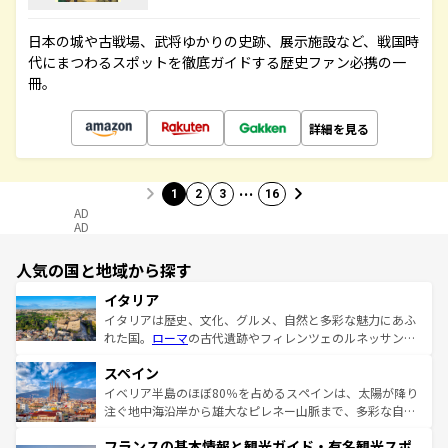
日本の城や古戦場、武将ゆかりの史跡、展示施設など、戦国時
代にまつわるスポットを徹底ガイドする歴史ファン必携の一
冊。
詳細を見る
…
1
2
3
16
AD
AD
人気の国と地域から探す
イタリア
イタリアは歴史、文化、グルメ、自然と多彩な魅力にあふ
れた国。
ローマ
の古代遺跡やフィレンツェのルネッサンス
美術、ヴェネツィアの運河など、歴史あるスポットはもち
スペイン
ろん、トスカーナの美しい田園風景やアマルフィ海岸の絶
景など、自然景観も見逃せない。観光の合間には、本場の
イベリア半島のほぼ80％を占めるスペインは、太陽が降り
ピザやパスタなど、絶品のイタリア料理を堪能することも
注ぐ地中海沿岸から雄大なピレネー山脈まで、多彩な自然
できる。朝目覚めてから夜眠るまで、すべての瞬間を楽し
と文化が詰まったヨーロッパ屈指の旅行先だ。多様な地域
フランスの基本情報と観光ガイド・有名観光スポ
ませてくれるイタリアで、忘れられない旅をしてみよう！
文化が根付くこの国では、情熱的なフラメンコ、熱気あふ