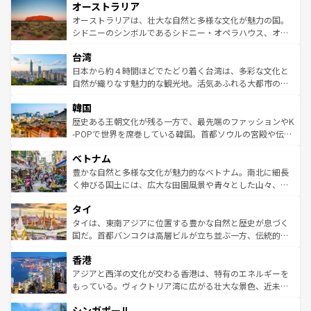
オーストラリア
部のニューオーリンズでは、音楽と美食が融合した独特の
ワイ島は見逃せない。また、定番の観光地といえばオアフ
文化が魅力。旅行者はアメリカの各地域で異なる魅力を楽
島だが、静かな自然を求めるならマウイ島やカウアイ島が
オーストラリアは、壮大な自然と多様な文化が魅力の国。
しみながら、その多様性と豊かな歴史を感じることができ
おすすめ。エメラルドグリーンに輝く海をはじめ、豊かな
シドニーのシンボルであるシドニー・オペラハウス、オー
るだろう。車でのロードトリップや列車の旅も、アメリカ
文化や歴史が息づいている。「アロハスピリット」と呼ば
ストラリア東海岸北部に広がる大サンゴ礁地帯グレートバ
ならではの贅沢な旅のスタイルだ。 なお、新着のアメリカ
台湾
れるおもてなしの心で訪れる人々を迎えてくれるハワイの
リアリーフや大陸中央部にそびえるウルル（エアーズロッ
情報は
コンテンツ一覧
を参照してほしい。
人々、おいしいローカルフードやハワイアンミュージッ
ク）、タスマニアの美しい原生林やケアンズの熱帯雨林な
日本から約４時間ほどでたどり着く台湾は、多彩な文化と
ク、伝統的なフラダンスなど、すべてがハワイの魅力を彩
ど、見どころがたくさん。また、カフェやワイン、オージ
自然が織りなす魅力的な観光地。活気あふれる大都市の台
っている。訪れるたびに新しい発見と感動が待っているハ
ービーフなどの食文化も豊かで、美味しいものであふれて
北やノスタルジックな町並みが人気な九份（ジォウフェ
ワイを、存分に味わってほしい。 なお、新着のハワイ情報
韓国
いる。アクティビティも充実しており、サーフィンやダイ
ン）、静ひつな山岳地帯である台湾東部など、都市の喧騒
は
コンテンツ一覧
を参照してほしい。
ビング、ハイキングなど、アウトドア好きにはたまらな
と山間の静けさが共存しており、訪れる人に新しい発見と
歴史ある王朝文化が残る一方で、最先端のファッションやK
い。オーストラリアの多彩な魅力を存分に味わいつくそ
驚きをもたらしてくれる。また、奥深い台湾の食文化も魅
-POPで世界を席巻している韓国。首都ソウルの宮殿や伝統
う。 なお、新着のオーストラリア情報は
コンテンツ一覧
を
力で、夜市などの屋台グルメから高級料理、ヘルシーで美
家屋が並ぶエリアでは韓国の歴史と文化に浸ることがで
参照してほしい。
ベトナム
容にもいいと評判のスイーツなど、バラエティ豊かな料理
き、地方に足を延ばせば四季折々の自然美を楽しむことが
が味わえる。 なお、新着の台湾情報は
コンテンツ一覧
を参
できる。そして、キムチや焼肉、絶品のストリートフード
豊かな自然と多様な文化が魅力的なベトナム。南北に細長
照してほしい。
まで、さまざまな韓国料理が待っている。夜には、韓国な
く伸びる国土には、広大な田園風景や青々とした山々、世
らではのナイトライフも堪能できる。あたたかいホスピタ
界遺産に登録された壮大な自然景観が点在し、都市部では
タイ
リティに包まれながら、韓国の多彩な魅力を心ゆくまで味
急速な発展と共に伝統が息づく。ハノイの古い町並みやホ
わってみてほしい。 なお、新着の韓国情報は
コンテンツ一
ーチミン市のフランス統治時代の建物も、独特の雰囲気を
タイは、東南アジアに位置する豊かな自然と歴史が息づく
覧
を参照してほしい。
醸し出している。また、バラエティの豊かさとおいしさで
国だ。首都バンコクは高層ビルが立ち並ぶ一方、伝統的な
世界中の食通を魅了してやまないベトナム料理も魅力のひ
寺院や市場がいたるところに点在し、古きよき文化と現代
香港
とつ。フォーやバインミー、ベトナムコーヒーなどは、ぜ
の活気が交差している。北部ではチェンマイなどの山岳地
ひ現地で味わいたい。どの地域を訪れてもあたたかい人々
帯で自然と触れ合い、南部ではプーケットやクラビの美し
アジアと西洋の文化が交わる香港は、特有のエネルギーを
が旅行者を迎えてくれるので、きっと忘れられない旅にな
いビーチでリゾート気分を楽しむことができる。タイ料理
もっている。ヴィクトリア湾に広がる壮大な景色、近未来
るはずだ。 なお、新着のベトナム情報は
コンテンツ一覧
を
は世界的に有名で、屋台から高級レストランまで味覚を刺
的なアートスポット、そして歴史と現代が融合した町並
参照してほしい。
シンガポール
激する。気候は一年中温暖で、どの季節にも異なる楽しみ
み、どこを訪れても感動するはず。観光スポットが密集し