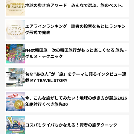
地球の歩き方アワード みんなで選ぶ、旅のベスト。
エアラインランキング 読者の投票をもとにランキン
グ形式で発表
Next韓国旅 次の韓国旅行がもっと楽しくなる 旅先・
グルメ・テクニック
旬な“あの人”が「旅」をテーマに語るインタビュー連
載 MY TRAVEL STORY
今、こんな旅がしてみたい！地球の歩き方が選ぶ2026
年絶対行くべき旅先30
コスパもタイパもかなえる！賢者の旅テクニック