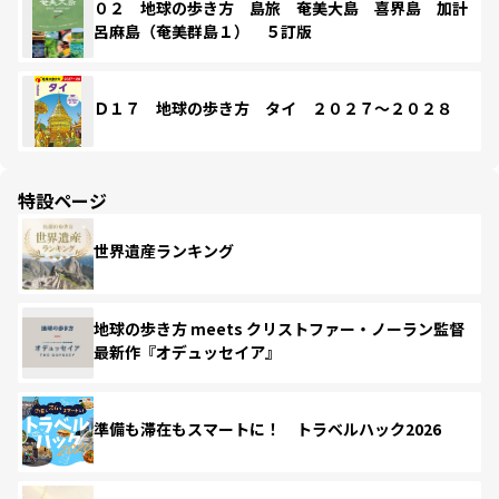
０２ 地球の歩き方 島旅 奄美大島 喜界島 加計
呂麻島（奄美群島１） ５訂版
Ｄ１７ 地球の歩き方 タイ ２０２７～２０２８
特設ページ
世界遺産ランキング
地球の歩き方 meets クリストファー・ノーラン監督
最新作『オデュッセイア』
準備も滞在もスマートに！ トラベルハック2026