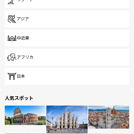
アジア
中近東
アフリカ
日本
人気スポット