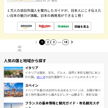
2022.07.21 発売
１万人の訪日外国人を案内したガイドが、日本人にこそ伝えた
い日本の魅力が満載。日本の再発見ができる１冊！
詳細を見る
…
1
2
3
18
AD
AD
人気の国と地域から探す
イタリア
イタリアは歴史、文化、グルメ、自然と多彩な魅力にあふ
れた国。
ローマ
の古代遺跡やフィレンツェのルネッサンス
美術、ヴェネツィアの運河など、歴史あるスポットはもち
スペイン
ろん、トスカーナの美しい田園風景やアマルフィ海岸の絶
景など、自然景観も見逃せない。観光の合間には、本場の
イベリア半島のほぼ80％を占めるスペインは、太陽が降り
ピザやパスタなど、絶品のイタリア料理を堪能することも
注ぐ地中海沿岸から雄大なピレネー山脈まで、多彩な自然
できる。朝目覚めてから夜眠るまで、すべての瞬間を楽し
と文化が詰まったヨーロッパ屈指の旅行先だ。多様な地域
フランスの基本情報と観光ガイド・有名観光スポ
ませてくれるイタリアで、忘れられない旅をしてみよう！
文化が根付くこの国では、情熱的なフラメンコ、熱気あふ
なお、新着のイタリア情報は
コンテンツ一覧
を参照してほ
れる闘牛、そして美味しいタパスが生活の一部となってい