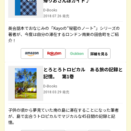
帰りおさんぽガイド♪
D-Books
2018.07.26 発売
英会話本でおなじみの「Kayoの“秘密のノート”」シリーズの
著者が、今度は自分の滞在するロンドン南東の田舎町をご紹
介！
詳細を見る
とろとろトロピカル ある旅の記録と
記憶。 第1巻
D-Books
2018.03.29 発売
子供の頃から夢見ていた南の島に滞在することになった筆者
が、島で出合うトロピカルでマジカルな45日間の記録と記
憶。