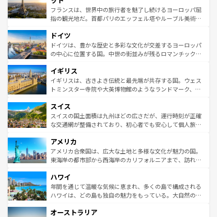
ット
しい。
る。首都マドリードの洗練された雰囲気や、バルセロナの
フランスは、世界中の旅行者を魅了し続けるヨーロッパ屈
アートに溢れた街角から、地方では古代ローマ遺跡や中世
指の観光地だ。首都パリのエッフェル塔やルーブル美術館
の城塞都市、穏やかなビーチリゾートまで多彩な表情を見
といった象徴的なスポットから、田舎町の古風な美しさま
せる。地方によって風土や気候が異なるスペインはその個
ドイツ
で、幅広い魅力が詰まっている。華麗な宮殿、歴史的な大
性で訪れる人を魅了する。 なお、新着のスペイン情報は
コ
聖堂、美しいビーチ、そして豊かな自然が、訪れる者を心
ドイツは、豊かな歴史と多彩な文化が交差するヨーロッパ
ンテンツ一覧
を参照してほしい。
から魅了する。また、フランスは美食の国としても知ら
の中心に位置する国。中世の街並みが残るロマンチック街
れ、フランス料理はユネスコ無形文化遺産にも登録されて
道から、未来を先取りするようなモダンな都市まで多様な
イギリス
いる。シャンパンの発祥地であるランス、プロヴァンスの
顔を持つこの国は、どこを歩いても飽きることがない。ベ
香り高いラベンダー畑など、多彩な楽しみ方が可能だ。さ
ルリンの文化的活気、バイエルン州のアルプスの絶景、そ
イギリスは、古きよき伝統と最先端が共存する国。ウェス
らに、パリ以外の地域にも魅力が溢れており、どの街角に
してライン川沿いのワイン畑といった風景は必見。ビール
トミンスター寺院や大英博物館のようなランドマーク、歴
も豊かな歴史と文化が息づいている。パリ以外の個性あふ
とソーセージを味わいながら地元の人と過ごす楽しい時間
史ある大学都市、美しい丘陵地帯や牧歌的な風景など、エ
れる地方に足を運ぶとそれぞれで全く異なる文化を体験で
スイス
は、お酒好きな人にはぜひ体験してほしい。 なお、新着の
リアごとに異なる魅力がある。また、優雅なアフタヌーン
きるだろう。 なお、新着のフランス情報は
コンテンツ一覧
ドイツ情報は
コンテンツ一覧
を参照してほしい。
ティー、ビール好きにはたまらない英国パブ、サッカー観
スイスの国土面積は九州ほどの広さだが、運行時刻が正確
を参照してほしい。
戦など、本場だからこそできる体験も豊富。イギリスを旅
な交通網が整備されており、初心者でも安心して個人旅行
して楽しみつくそう。 なお、新着のイギリス情報は
コンテ
を楽しめる。日本同様に時刻表どおりの旅が可能だ。中世
アメリカ
ンツ一覧
を参照してほしい。
の建物がそのまま残る町や、スイスならではのユニークな
博物館もあり、アルプス観光だけでなく町歩きも満喫する
アメリカ合衆国は、広大な土地と多様な文化が魅力の国。
ことができる。国民の所得が高いため物価も高いが、旅行
東海岸の都市部から西海岸のカリフォルニアまで、訪れる
者向けの交通パス提供のサービスもあり、うまく活用すれ
場所ごとに異なる風景と体験が待っている。ニューヨーク
ハワイ
ば市内交通費無料で観光を楽しむこともできる。 なお、新
のような巨大都市は、観光、ショッピング、エンターテイ
着のスイス情報は
コンテンツ一覧
を参照してほしい。
ンメントが詰まった刺激的なスポットだ。一方、アメリカ
年間を通じて温暖な気候に恵まれ、多くの島で構成される
西部には大自然が広がり、グランドキャニオンやイエロー
ハワイは、どの島も独自の魅力をもっている。大自然の神
ストーン国立公園といった絶景が堪能できる。さらに、南
秘を感じたいなら、火山が生み出した壮大な景観を誇るハ
オーストラリア
部のニューオーリンズでは、音楽と美食が融合した独特の
ワイ島は見逃せない。また、定番の観光地といえばオアフ