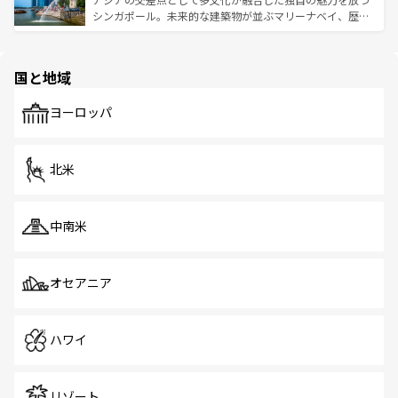
た文化、そして多様な観光資源が、訪れる旅人を魅了し続
うな絶景から文化的な体験まで、香港を存分に楽しみ尽く
シンガポール。未来的な建築物が並ぶマリーナベイ、歴史
ける。 なお、新着のタイ情報は
コンテンツ一覧
を参照して
そう。 なお、新着の香港情報は
コンテンツ一覧
を参照して
と伝統を感じられるエスニックタウン、多数の緑豊かな公
ほしい。
ほしい。
園や自然保護区など、自然が調和した近代的な景観と文化
の多様性あふれるカラフルな町は、どこを歩いても新しい
国と地域
発見がある。さらに、治安のよさや充実した公共交通機関
も、旅行者にとっては魅力的なポイント。グルメも豊富
で、ホーカーズは地元の風情を楽しめる外せないスポット
ヨーロッパ
だ。訪れる人を飽きさせないシンガポールで、多様な魅力
を体感しよう。 なお、新着のシンガポール情報は
コンテン
ツ一覧
を参照してほしい。
北米
中南米
オセアニア
ハワイ
リゾート