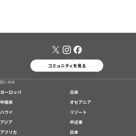
コミュニティを見る
国と地域
ヨーロッパ
北米
中南米
オセアニア
ハワイ
リゾート
アジア
中近東
アフリカ
日本