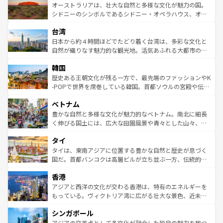
文化が魅力。旅行者はアメリカの各地域で異なる魅力を楽
島だが、静かな自然を求めるならマウイ島やカウアイ島が
オーストラリアは、壮大な自然と多様な文化が魅力の国。
しみながら、その多様性と豊かな歴史を感じることができ
おすすめ。エメラルドグリーンに輝く海をはじめ、豊かな
シドニーのシンボルであるシドニー・オペラハウス、オー
るだろう。車でのロードトリップや列車の旅も、アメリカ
文化や歴史が息づいている。「アロハスピリット」と呼ば
ストラリア東海岸北部に広がる大サンゴ礁地帯グレートバ
ならではの贅沢な旅のスタイルだ。 なお、新着のアメリカ
台湾
れるおもてなしの心で訪れる人々を迎えてくれるハワイの
リアリーフや大陸中央部にそびえるウルル（エアーズロッ
情報は
コンテンツ一覧
を参照してほしい。
人々、おいしいローカルフードやハワイアンミュージッ
ク）、タスマニアの美しい原生林やケアンズの熱帯雨林な
日本から約４時間ほどでたどり着く台湾は、多彩な文化と
ク、伝統的なフラダンスなど、すべてがハワイの魅力を彩
ど、見どころがたくさん。また、カフェやワイン、オージ
自然が織りなす魅力的な観光地。活気あふれる大都市の台
っている。訪れるたびに新しい発見と感動が待っているハ
ービーフなどの食文化も豊かで、美味しいものであふれて
北やノスタルジックな町並みが人気な九份（ジォウフェ
ワイを、存分に味わってほしい。 なお、新着のハワイ情報
韓国
いる。アクティビティも充実しており、サーフィンやダイ
ン）、静ひつな山岳地帯である台湾東部など、都市の喧騒
は
コンテンツ一覧
を参照してほしい。
ビング、ハイキングなど、アウトドア好きにはたまらな
と山間の静けさが共存しており、訪れる人に新しい発見と
歴史ある王朝文化が残る一方で、最先端のファッションやK
い。オーストラリアの多彩な魅力を存分に味わいつくそ
驚きをもたらしてくれる。また、奥深い台湾の食文化も魅
-POPで世界を席巻している韓国。首都ソウルの宮殿や伝統
う。 なお、新着のオーストラリア情報は
コンテンツ一覧
を
力で、夜市などの屋台グルメから高級料理、ヘルシーで美
家屋が並ぶエリアでは韓国の歴史と文化に浸ることがで
参照してほしい。
ベトナム
容にもいいと評判のスイーツなど、バラエティ豊かな料理
き、地方に足を延ばせば四季折々の自然美を楽しむことが
が味わえる。 なお、新着の台湾情報は
コンテンツ一覧
を参
できる。そして、キムチや焼肉、絶品のストリートフード
豊かな自然と多様な文化が魅力的なベトナム。南北に細長
照してほしい。
まで、さまざまな韓国料理が待っている。夜には、韓国な
く伸びる国土には、広大な田園風景や青々とした山々、世
らではのナイトライフも堪能できる。あたたかいホスピタ
界遺産に登録された壮大な自然景観が点在し、都市部では
タイ
リティに包まれながら、韓国の多彩な魅力を心ゆくまで味
急速な発展と共に伝統が息づく。ハノイの古い町並みやホ
わってみてほしい。 なお、新着の韓国情報は
コンテンツ一
ーチミン市のフランス統治時代の建物も、独特の雰囲気を
タイは、東南アジアに位置する豊かな自然と歴史が息づく
覧
を参照してほしい。
醸し出している。また、バラエティの豊かさとおいしさで
国だ。首都バンコクは高層ビルが立ち並ぶ一方、伝統的な
世界中の食通を魅了してやまないベトナム料理も魅力のひ
寺院や市場がいたるところに点在し、古きよき文化と現代
香港
とつ。フォーやバインミー、ベトナムコーヒーなどは、ぜ
の活気が交差している。北部ではチェンマイなどの山岳地
ひ現地で味わいたい。どの地域を訪れてもあたたかい人々
帯で自然と触れ合い、南部ではプーケットやクラビの美し
アジアと西洋の文化が交わる香港は、特有のエネルギーを
が旅行者を迎えてくれるので、きっと忘れられない旅にな
いビーチでリゾート気分を楽しむことができる。タイ料理
もっている。ヴィクトリア湾に広がる壮大な景色、近未来
るはずだ。 なお、新着のベトナム情報は
コンテンツ一覧
を
は世界的に有名で、屋台から高級レストランまで味覚を刺
的なアートスポット、そして歴史と現代が融合した町並
参照してほしい。
シンガポール
激する。気候は一年中温暖で、どの季節にも異なる楽しみ
み、どこを訪れても感動するはず。観光スポットが密集し
が待っている。親しみやすいタイの人々、仏教を中心とし
ており、効率よく見どころを回れるのも魅力。息をのむよ
アジアの交差点として多文化が融合した独自の魅力を放つ