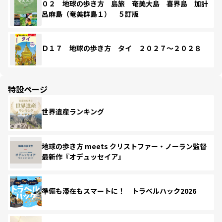
０２ 地球の歩き方 島旅 奄美大島 喜界島 加計
呂麻島（奄美群島１） ５訂版
Ｄ１７ 地球の歩き方 タイ ２０２７～２０２８
特設ページ
世界遺産ランキング
地球の歩き方 meets クリストファー・ノーラン監督
最新作『オデュッセイア』
準備も滞在もスマートに！ トラベルハック2026