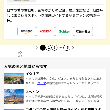
日本の城や古戦場、武将ゆかりの史跡、展示施設など、戦国時
代にまつわるスポットを徹底ガイドする歴史ファン必携の一
冊。
詳細を見る
…
1
2
3
15
AD
AD
人気の国と地域から探す
イタリア
イタリアは歴史、文化、グルメ、自然と多彩な魅力にあふ
れた国。
ローマ
の古代遺跡やフィレンツェのルネッサンス
美術、ヴェネツィアの運河など、歴史あるスポットはもち
スペイン
ろん、トスカーナの美しい田園風景やアマルフィ海岸の絶
景など、自然景観も見逃せない。観光の合間には、本場の
イベリア半島のほぼ80％を占めるスペインは、太陽が降り
ピザやパスタなど、絶品のイタリア料理を堪能することも
注ぐ地中海沿岸から雄大なピレネー山脈まで、多彩な自然
できる。朝目覚めてから夜眠るまで、すべての瞬間を楽し
と文化が詰まったヨーロッパ屈指の旅行先だ。多様な地域
フランスの基本情報と観光ガイド・有名観光スポ
ませてくれるイタリアで、忘れられない旅をしてみよう！
文化が根付くこの国では、情熱的なフラメンコ、熱気あふ