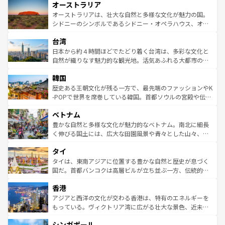
オーストラリア
部のニューオーリンズでは、音楽と美食が融合した独特の
ワイ島は見逃せない。また、定番の観光地といえばオアフ
文化が魅力。旅行者はアメリカの各地域で異なる魅力を楽
島だが、静かな自然を求めるならマウイ島やカウアイ島が
オーストラリアは、壮大な自然と多様な文化が魅力の国。
しみながら、その多様性と豊かな歴史を感じることができ
おすすめ。エメラルドグリーンに輝く海をはじめ、豊かな
シドニーのシンボルであるシドニー・オペラハウス、オー
るだろう。車でのロードトリップや列車の旅も、アメリカ
文化や歴史が息づいている。「アロハスピリット」と呼ば
ストラリア東海岸北部に広がる大サンゴ礁地帯グレートバ
ならではの贅沢な旅のスタイルだ。 なお、新着のアメリカ
台湾
れるおもてなしの心で訪れる人々を迎えてくれるハワイの
リアリーフや大陸中央部にそびえるウルル（エアーズロッ
情報は
コンテンツ一覧
を参照してほしい。
人々、おいしいローカルフードやハワイアンミュージッ
ク）、タスマニアの美しい原生林やケアンズの熱帯雨林な
日本から約４時間ほどでたどり着く台湾は、多彩な文化と
ク、伝統的なフラダンスなど、すべてがハワイの魅力を彩
ど、見どころがたくさん。また、カフェやワイン、オージ
自然が織りなす魅力的な観光地。活気あふれる大都市の台
っている。訪れるたびに新しい発見と感動が待っているハ
ービーフなどの食文化も豊かで、美味しいものであふれて
北やノスタルジックな町並みが人気な九份（ジォウフェ
ワイを、存分に味わってほしい。 なお、新着のハワイ情報
韓国
いる。アクティビティも充実しており、サーフィンやダイ
ン）、静ひつな山岳地帯である台湾東部など、都市の喧騒
は
コンテンツ一覧
を参照してほしい。
ビング、ハイキングなど、アウトドア好きにはたまらな
と山間の静けさが共存しており、訪れる人に新しい発見と
歴史ある王朝文化が残る一方で、最先端のファッションやK
い。オーストラリアの多彩な魅力を存分に味わいつくそ
驚きをもたらしてくれる。また、奥深い台湾の食文化も魅
-POPで世界を席巻している韓国。首都ソウルの宮殿や伝統
う。 なお、新着のオーストラリア情報は
コンテンツ一覧
を
力で、夜市などの屋台グルメから高級料理、ヘルシーで美
家屋が並ぶエリアでは韓国の歴史と文化に浸ることがで
参照してほしい。
ベトナム
容にもいいと評判のスイーツなど、バラエティ豊かな料理
き、地方に足を延ばせば四季折々の自然美を楽しむことが
が味わえる。 なお、新着の台湾情報は
コンテンツ一覧
を参
できる。そして、キムチや焼肉、絶品のストリートフード
豊かな自然と多様な文化が魅力的なベトナム。南北に細長
照してほしい。
まで、さまざまな韓国料理が待っている。夜には、韓国な
く伸びる国土には、広大な田園風景や青々とした山々、世
らではのナイトライフも堪能できる。あたたかいホスピタ
界遺産に登録された壮大な自然景観が点在し、都市部では
タイ
リティに包まれながら、韓国の多彩な魅力を心ゆくまで味
急速な発展と共に伝統が息づく。ハノイの古い町並みやホ
わってみてほしい。 なお、新着の韓国情報は
コンテンツ一
ーチミン市のフランス統治時代の建物も、独特の雰囲気を
タイは、東南アジアに位置する豊かな自然と歴史が息づく
覧
を参照してほしい。
醸し出している。また、バラエティの豊かさとおいしさで
国だ。首都バンコクは高層ビルが立ち並ぶ一方、伝統的な
世界中の食通を魅了してやまないベトナム料理も魅力のひ
寺院や市場がいたるところに点在し、古きよき文化と現代
香港
とつ。フォーやバインミー、ベトナムコーヒーなどは、ぜ
の活気が交差している。北部ではチェンマイなどの山岳地
ひ現地で味わいたい。どの地域を訪れてもあたたかい人々
帯で自然と触れ合い、南部ではプーケットやクラビの美し
アジアと西洋の文化が交わる香港は、特有のエネルギーを
が旅行者を迎えてくれるので、きっと忘れられない旅にな
いビーチでリゾート気分を楽しむことができる。タイ料理
もっている。ヴィクトリア湾に広がる壮大な景色、近未来
るはずだ。 なお、新着のベトナム情報は
コンテンツ一覧
を
は世界的に有名で、屋台から高級レストランまで味覚を刺
的なアートスポット、そして歴史と現代が融合した町並
参照してほしい。
シンガポール
激する。気候は一年中温暖で、どの季節にも異なる楽しみ
み、どこを訪れても感動するはず。観光スポットが密集し