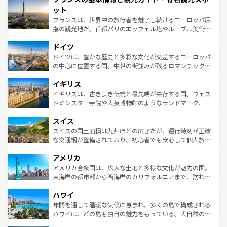
なお、新着のイタリア情報は
コンテンツ一覧
を参照してほ
れる闘牛、そして美味しいタパスが生活の一部となってい
ット
しい。
る。首都マドリードの洗練された雰囲気や、バルセロナの
フランスは、世界中の旅行者を魅了し続けるヨーロッパ屈
アートに溢れた街角から、地方では古代ローマ遺跡や中世
指の観光地だ。首都パリのエッフェル塔やルーブル美術館
の城塞都市、穏やかなビーチリゾートまで多彩な表情を見
といった象徴的なスポットから、田舎町の古風な美しさま
せる。地方によって風土や気候が異なるスペインはその個
ドイツ
で、幅広い魅力が詰まっている。華麗な宮殿、歴史的な大
性で訪れる人を魅了する。 なお、新着のスペイン情報は
コ
聖堂、美しいビーチ、そして豊かな自然が、訪れる者を心
ドイツは、豊かな歴史と多彩な文化が交差するヨーロッパ
ンテンツ一覧
を参照してほしい。
から魅了する。また、フランスは美食の国としても知ら
の中心に位置する国。中世の街並みが残るロマンチック街
れ、フランス料理はユネスコ無形文化遺産にも登録されて
道から、未来を先取りするようなモダンな都市まで多様な
イギリス
いる。シャンパンの発祥地であるランス、プロヴァンスの
顔を持つこの国は、どこを歩いても飽きることがない。ベ
香り高いラベンダー畑など、多彩な楽しみ方が可能だ。さ
ルリンの文化的活気、バイエルン州のアルプスの絶景、そ
イギリスは、古きよき伝統と最先端が共存する国。ウェス
らに、パリ以外の地域にも魅力が溢れており、どの街角に
してライン川沿いのワイン畑といった風景は必見。ビール
トミンスター寺院や大英博物館のようなランドマーク、歴
も豊かな歴史と文化が息づいている。パリ以外の個性あふ
とソーセージを味わいながら地元の人と過ごす楽しい時間
史ある大学都市、美しい丘陵地帯や牧歌的な風景など、エ
れる地方に足を運ぶとそれぞれで全く異なる文化を体験で
スイス
は、お酒好きな人にはぜひ体験してほしい。 なお、新着の
リアごとに異なる魅力がある。また、優雅なアフタヌーン
きるだろう。 なお、新着のフランス情報は
コンテンツ一覧
ドイツ情報は
コンテンツ一覧
を参照してほしい。
ティー、ビール好きにはたまらない英国パブ、サッカー観
スイスの国土面積は九州ほどの広さだが、運行時刻が正確
を参照してほしい。
戦など、本場だからこそできる体験も豊富。イギリスを旅
な交通網が整備されており、初心者でも安心して個人旅行
して楽しみつくそう。 なお、新着のイギリス情報は
コンテ
を楽しめる。日本同様に時刻表どおりの旅が可能だ。中世
アメリカ
ンツ一覧
を参照してほしい。
の建物がそのまま残る町や、スイスならではのユニークな
博物館もあり、アルプス観光だけでなく町歩きも満喫する
アメリカ合衆国は、広大な土地と多様な文化が魅力の国。
ことができる。国民の所得が高いため物価も高いが、旅行
東海岸の都市部から西海岸のカリフォルニアまで、訪れる
者向けの交通パス提供のサービスもあり、うまく活用すれ
場所ごとに異なる風景と体験が待っている。ニューヨーク
ハワイ
ば市内交通費無料で観光を楽しむこともできる。 なお、新
のような巨大都市は、観光、ショッピング、エンターテイ
着のスイス情報は
コンテンツ一覧
を参照してほしい。
ンメントが詰まった刺激的なスポットだ。一方、アメリカ
年間を通じて温暖な気候に恵まれ、多くの島で構成される
西部には大自然が広がり、グランドキャニオンやイエロー
ハワイは、どの島も独自の魅力をもっている。大自然の神
ストーン国立公園といった絶景が堪能できる。さらに、南
秘を感じたいなら、火山が生み出した壮大な景観を誇るハ