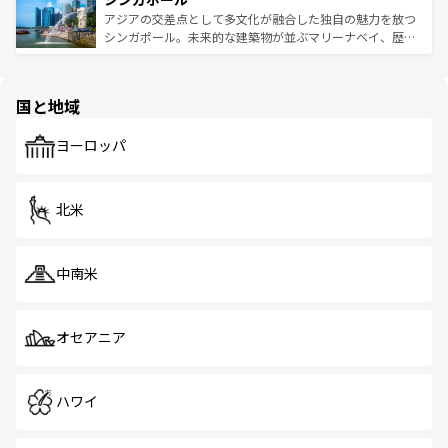
が待っている。親しみやすいタイの人々、仏教を中心とし
ており、効率よく見どころを回れるのも魅力。息をのむよ
アジアの交差点として多文化が融合した独自の魅力を放つ
た文化、そして多様な観光資源が、訪れる旅人を魅了し続
うな絶景から文化的な体験まで、香港を存分に楽しみ尽く
シンガポール。未来的な建築物が並ぶマリーナベイ、歴史
ける。 なお、新着のタイ情報は
コンテンツ一覧
を参照して
そう。 なお、新着の香港情報は
コンテンツ一覧
を参照して
と伝統を感じられるエスニックタウン、多数の緑豊かな公
ほしい。
ほしい。
園や自然保護区など、自然が調和した近代的な景観と文化
の多様性あふれるカラフルな町は、どこを歩いても新しい
国と地域
発見がある。さらに、治安のよさや充実した公共交通機関
も、旅行者にとっては魅力的なポイント。グルメも豊富
で、ホーカーズは地元の風情を楽しめる外せないスポット
ヨーロッパ
だ。訪れる人を飽きさせないシンガポールで、多様な魅力
を体感しよう。 なお、新着のシンガポール情報は
コンテン
ツ一覧
を参照してほしい。
北米
中南米
オセアニア
ハワイ