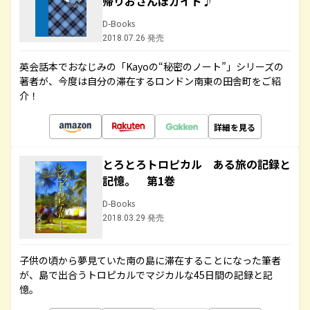
帰りおさんぽガイド♪
D-Books
2018.07.26 発売
英会話本でおなじみの「Kayoの“秘密のノート”」シリーズの
著者が、今度は自分の滞在するロンドン南東の田舎町をご紹
介！
詳細を見る
とろとろトロピカル ある旅の記録と
記憶。 第1巻
D-Books
2018.03.29 発売
子供の頃から夢見ていた南の島に滞在することになった筆者
が、島で出合うトロピカルでマジカルな45日間の記録と記
憶。