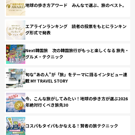
地球の歩き方アワード みんなで選ぶ、旅のベスト。
エアラインランキング 読者の投票をもとにランキン
グ形式で発表
Next韓国旅 次の韓国旅行がもっと楽しくなる 旅先・
グルメ・テクニック
旬な“あの人”が「旅」をテーマに語るインタビュー連
載 MY TRAVEL STORY
今、こんな旅がしてみたい！地球の歩き方が選ぶ2026
年絶対行くべき旅先30
コスパもタイパもかなえる！賢者の旅テクニック