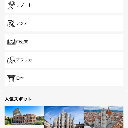
リゾート
アジア
中近東
アフリカ
日本
人気スポット