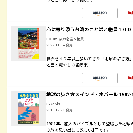
心に寄り添う台湾のことばと絶景１００
BOOKS 旅の名言＆絶景
2022.11.04 発売
世界を４０年以上歩いてきた「地球の歩き方
名言と癒やしの絶景集
地球の歩き方 3 インド・ネパール 1982
D-Books
2018.12.20 発売
1981年、旅人のバイブルとして登場した地
の旅を思い出して欲しい1冊です。