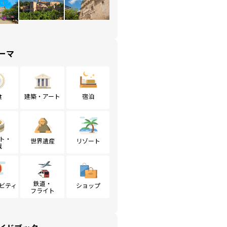
ーマ
食
建築・アート
宿泊
ト・
世界遺産
リゾート
戦
鉄道・
ビティ
ショップ
フライト