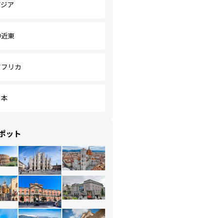
アジア
中近東
アフリカ
日本
ポット