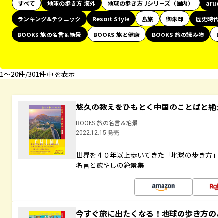
すべて
地球の歩き方 海外
地球の歩き方 Jシリーズ（国内）
aru
ランキング&テクニック
Resort Style
島旅
御朱印
歴史時
BOOKS 旅の名言＆絶景
BOOKS 旅と健康
BOOKS 旅の読み物
1〜20件/301件中 を表示
悠久の教えをひもとく中国のことばと絶
BOOKS 旅の名言＆絶景
2022.12.15 発売
世界を４０年以上歩いてきた「地球の歩き方
名言と癒やしの絶景集
今すぐ旅に出たくなる！地球の歩き方の