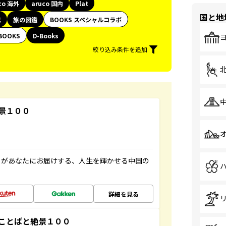
co 海外
aruco 国内
Plat
国と地
代
旅の図鑑
BOOKS スペシャルコラボ
BOOKS
D-Books
絞り込み条件を追加
景１００
」があなたにお届けする、人生を輝かせる中国の
詳細を見る
ことばと絶景１００