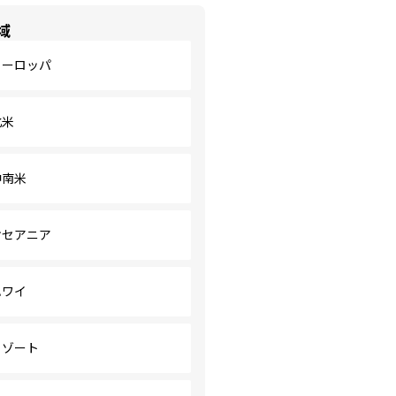
域
ヨーロッパ
北米
中南米
オセアニア
ハワイ
リゾート