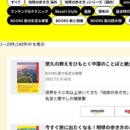
すべて
地球の歩き方 海外
地球の歩き方 Jシリーズ（国内）
ar
ランキング&テクニック
Resort Style
島旅
御朱印
歴史時代
BOOKS 旅の名言＆絶景
BOOKS 旅と健康
BOOKS 旅の読み物
1〜20件/140件中 を表示
悠久の教えをひもとく中国のことばと絶
BOOKS 旅の名言＆絶景
2022.12.15 発売
世界を４０年以上歩いてきた「地球の歩き方
名言と癒やしの絶景集
今すぐ旅に出たくなる！地球の歩き方の