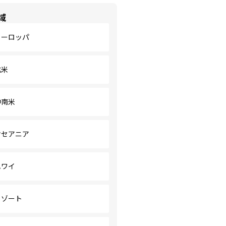
域
ヨーロッパ
北米
中南米
オセアニア
ハワイ
リゾート