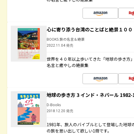
心に寄り添う台湾のことばと絶景１００
BOOKS 旅の名言＆絶景
2022.11.04 発売
世界を４０年以上歩いてきた「地球の歩き方
名言と癒やしの絶景集
地球の歩き方 3 インド・ネパール 1982
D-Books
2018.12.20 発売
1981年、旅人のバイブルとして登場した地
の旅を思い出して欲しい1冊です。