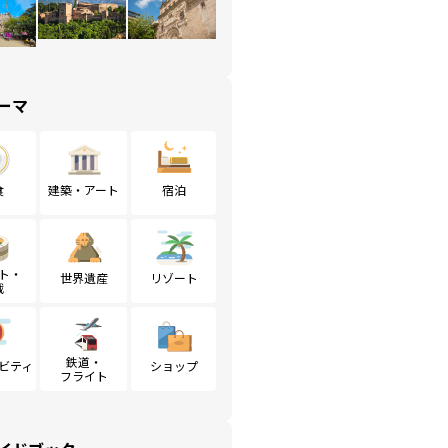
ーマ
食
建築・アート
宿泊
ト・
世界遺産
リゾート
戦
鉄道・
ビティ
ショップ
フライト