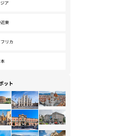
アジア
中近東
アフリカ
日本
ポット