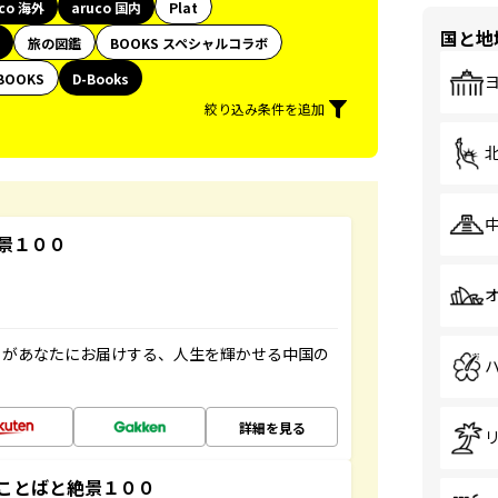
uco 海外
aruco 国内
Plat
国と地
旅の図鑑
BOOKS スペシャルコラボ
BOOKS
D-Books
絞り込み条件を追加
景１００
」があなたにお届けする、人生を輝かせる中国の
詳細を見る
ことばと絶景１００