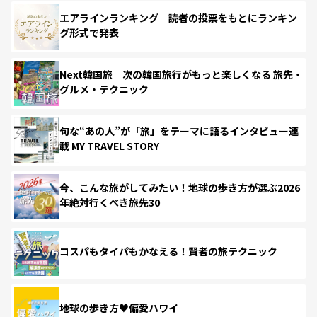
エアラインランキング 読者の投票をもとにランキン
グ形式で発表
Next韓国旅 次の韓国旅行がもっと楽しくなる 旅先・
グルメ・テクニック
旬な“あの人”が「旅」をテーマに語るインタビュー連
載 MY TRAVEL STORY
今、こんな旅がしてみたい！地球の歩き方が選ぶ2026
年絶対行くべき旅先30
コスパもタイパもかなえる！賢者の旅テクニック
地球の歩き方♥偏愛ハワイ