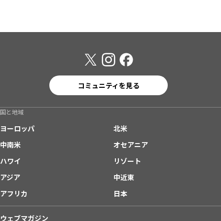
コミュニティを見る
国と地域
ヨーロッパ
北米
中南米
オセアニア
ハワイ
リゾート
アジア
中近東
アフリカ
日本
ウェブマガジン