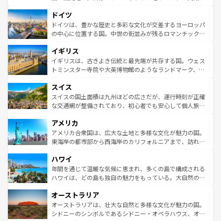
の城塞都市、穏やかなビーチリゾートまで多彩な表情を見
といった象徴的なスポットから、田舎町の古風な美しさま
せる。地方によって風土や気候が異なるスペインはその個
ドイツ
で、幅広い魅力が詰まっている。華麗な宮殿、歴史的な大
性で訪れる人を魅了する。 なお、新着のスペイン情報は
コ
聖堂、美しいビーチ、そして豊かな自然が、訪れる者を心
ドイツは、豊かな歴史と多彩な文化が交差するヨーロッパ
ンテンツ一覧
を参照してほしい。
から魅了する。また、フランスは美食の国としても知ら
の中心に位置する国。中世の街並みが残るロマンチック街
れ、フランス料理はユネスコ無形文化遺産にも登録されて
道から、未来を先取りするようなモダンな都市まで多様な
イギリス
いる。シャンパンの発祥地であるランス、プロヴァンスの
顔を持つこの国は、どこを歩いても飽きることがない。ベ
香り高いラベンダー畑など、多彩な楽しみ方が可能だ。さ
ルリンの文化的活気、バイエルン州のアルプスの絶景、そ
イギリスは、古きよき伝統と最先端が共存する国。ウェス
らに、パリ以外の地域にも魅力が溢れており、どの街角に
してライン川沿いのワイン畑といった風景は必見。ビール
トミンスター寺院や大英博物館のようなランドマーク、歴
も豊かな歴史と文化が息づいている。パリ以外の個性あふ
とソーセージを味わいながら地元の人と過ごす楽しい時間
史ある大学都市、美しい丘陵地帯や牧歌的な風景など、エ
れる地方に足を運ぶとそれぞれで全く異なる文化を体験で
スイス
は、お酒好きな人にはぜひ体験してほしい。 なお、新着の
リアごとに異なる魅力がある。また、優雅なアフタヌーン
きるだろう。 なお、新着のフランス情報は
コンテンツ一覧
ドイツ情報は
コンテンツ一覧
を参照してほしい。
ティー、ビール好きにはたまらない英国パブ、サッカー観
スイスの国土面積は九州ほどの広さだが、運行時刻が正確
を参照してほしい。
戦など、本場だからこそできる体験も豊富。イギリスを旅
な交通網が整備されており、初心者でも安心して個人旅行
して楽しみつくそう。 なお、新着のイギリス情報は
コンテ
を楽しめる。日本同様に時刻表どおりの旅が可能だ。中世
アメリカ
ンツ一覧
を参照してほしい。
の建物がそのまま残る町や、スイスならではのユニークな
博物館もあり、アルプス観光だけでなく町歩きも満喫する
アメリカ合衆国は、広大な土地と多様な文化が魅力の国。
ことができる。国民の所得が高いため物価も高いが、旅行
東海岸の都市部から西海岸のカリフォルニアまで、訪れる
者向けの交通パス提供のサービスもあり、うまく活用すれ
場所ごとに異なる風景と体験が待っている。ニューヨーク
ハワイ
ば市内交通費無料で観光を楽しむこともできる。 なお、新
のような巨大都市は、観光、ショッピング、エンターテイ
着のスイス情報は
コンテンツ一覧
を参照してほしい。
ンメントが詰まった刺激的なスポットだ。一方、アメリカ
年間を通じて温暖な気候に恵まれ、多くの島で構成される
西部には大自然が広がり、グランドキャニオンやイエロー
ハワイは、どの島も独自の魅力をもっている。大自然の神
ストーン国立公園といった絶景が堪能できる。さらに、南
秘を感じたいなら、火山が生み出した壮大な景観を誇るハ
オーストラリア
部のニューオーリンズでは、音楽と美食が融合した独特の
ワイ島は見逃せない。また、定番の観光地といえばオアフ
文化が魅力。旅行者はアメリカの各地域で異なる魅力を楽
島だが、静かな自然を求めるならマウイ島やカウアイ島が
オーストラリアは、壮大な自然と多様な文化が魅力の国。
しみながら、その多様性と豊かな歴史を感じることができ
おすすめ。エメラルドグリーンに輝く海をはじめ、豊かな
シドニーのシンボルであるシドニー・オペラハウス、オー