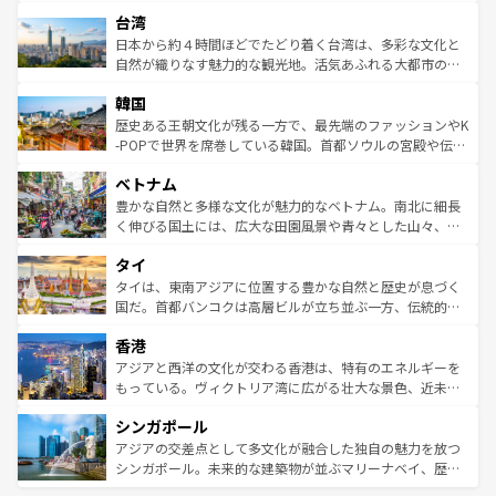
るだろう。車でのロードトリップや列車の旅も、アメリカ
文化や歴史が息づいている。「アロハスピリット」と呼ば
ストラリア東海岸北部に広がる大サンゴ礁地帯グレートバ
ならではの贅沢な旅のスタイルだ。 なお、新着のアメリカ
台湾
れるおもてなしの心で訪れる人々を迎えてくれるハワイの
リアリーフや大陸中央部にそびえるウルル（エアーズロッ
情報は
コンテンツ一覧
を参照してほしい。
人々、おいしいローカルフードやハワイアンミュージッ
ク）、タスマニアの美しい原生林やケアンズの熱帯雨林な
日本から約４時間ほどでたどり着く台湾は、多彩な文化と
ク、伝統的なフラダンスなど、すべてがハワイの魅力を彩
ど、見どころがたくさん。また、カフェやワイン、オージ
自然が織りなす魅力的な観光地。活気あふれる大都市の台
っている。訪れるたびに新しい発見と感動が待っているハ
ービーフなどの食文化も豊かで、美味しいものであふれて
北やノスタルジックな町並みが人気な九份（ジォウフェ
ワイを、存分に味わってほしい。 なお、新着のハワイ情報
韓国
いる。アクティビティも充実しており、サーフィンやダイ
ン）、静ひつな山岳地帯である台湾東部など、都市の喧騒
は
コンテンツ一覧
を参照してほしい。
ビング、ハイキングなど、アウトドア好きにはたまらな
と山間の静けさが共存しており、訪れる人に新しい発見と
歴史ある王朝文化が残る一方で、最先端のファッションやK
い。オーストラリアの多彩な魅力を存分に味わいつくそ
驚きをもたらしてくれる。また、奥深い台湾の食文化も魅
-POPで世界を席巻している韓国。首都ソウルの宮殿や伝統
う。 なお、新着のオーストラリア情報は
コンテンツ一覧
を
力で、夜市などの屋台グルメから高級料理、ヘルシーで美
家屋が並ぶエリアでは韓国の歴史と文化に浸ることがで
参照してほしい。
ベトナム
容にもいいと評判のスイーツなど、バラエティ豊かな料理
き、地方に足を延ばせば四季折々の自然美を楽しむことが
が味わえる。 なお、新着の台湾情報は
コンテンツ一覧
を参
できる。そして、キムチや焼肉、絶品のストリートフード
豊かな自然と多様な文化が魅力的なベトナム。南北に細長
照してほしい。
まで、さまざまな韓国料理が待っている。夜には、韓国な
く伸びる国土には、広大な田園風景や青々とした山々、世
らではのナイトライフも堪能できる。あたたかいホスピタ
界遺産に登録された壮大な自然景観が点在し、都市部では
タイ
リティに包まれながら、韓国の多彩な魅力を心ゆくまで味
急速な発展と共に伝統が息づく。ハノイの古い町並みやホ
わってみてほしい。 なお、新着の韓国情報は
コンテンツ一
ーチミン市のフランス統治時代の建物も、独特の雰囲気を
タイは、東南アジアに位置する豊かな自然と歴史が息づく
覧
を参照してほしい。
醸し出している。また、バラエティの豊かさとおいしさで
国だ。首都バンコクは高層ビルが立ち並ぶ一方、伝統的な
世界中の食通を魅了してやまないベトナム料理も魅力のひ
寺院や市場がいたるところに点在し、古きよき文化と現代
香港
とつ。フォーやバインミー、ベトナムコーヒーなどは、ぜ
の活気が交差している。北部ではチェンマイなどの山岳地
ひ現地で味わいたい。どの地域を訪れてもあたたかい人々
帯で自然と触れ合い、南部ではプーケットやクラビの美し
アジアと西洋の文化が交わる香港は、特有のエネルギーを
が旅行者を迎えてくれるので、きっと忘れられない旅にな
いビーチでリゾート気分を楽しむことができる。タイ料理
もっている。ヴィクトリア湾に広がる壮大な景色、近未来
るはずだ。 なお、新着のベトナム情報は
コンテンツ一覧
を
は世界的に有名で、屋台から高級レストランまで味覚を刺
的なアートスポット、そして歴史と現代が融合した町並
参照してほしい。
シンガポール
激する。気候は一年中温暖で、どの季節にも異なる楽しみ
み、どこを訪れても感動するはず。観光スポットが密集し
が待っている。親しみやすいタイの人々、仏教を中心とし
ており、効率よく見どころを回れるのも魅力。息をのむよ
アジアの交差点として多文化が融合した独自の魅力を放つ
た文化、そして多様な観光資源が、訪れる旅人を魅了し続
うな絶景から文化的な体験まで、香港を存分に楽しみ尽く
シンガポール。未来的な建築物が並ぶマリーナベイ、歴史
ける。 なお、新着のタイ情報は
コンテンツ一覧
を参照して
そう。 なお、新着の香港情報は
コンテンツ一覧
を参照して
と伝統を感じられるエスニックタウン、多数の緑豊かな公