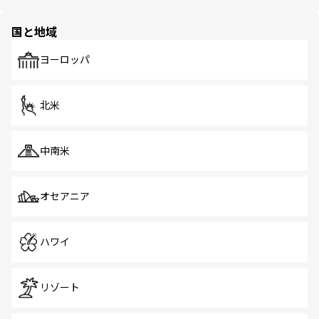
ほしい。
ほしい。
園や自然保護区など、自然が調和した近代的な景観と文化
の多様性あふれるカラフルな町は、どこを歩いても新しい
国と地域
発見がある。さらに、治安のよさや充実した公共交通機関
も、旅行者にとっては魅力的なポイント。グルメも豊富
で、ホーカーズは地元の風情を楽しめる外せないスポット
ヨーロッパ
だ。訪れる人を飽きさせないシンガポールで、多様な魅力
を体感しよう。 なお、新着のシンガポール情報は
コンテン
ツ一覧
を参照してほしい。
北米
中南米
オセアニア
ハワイ
リゾート