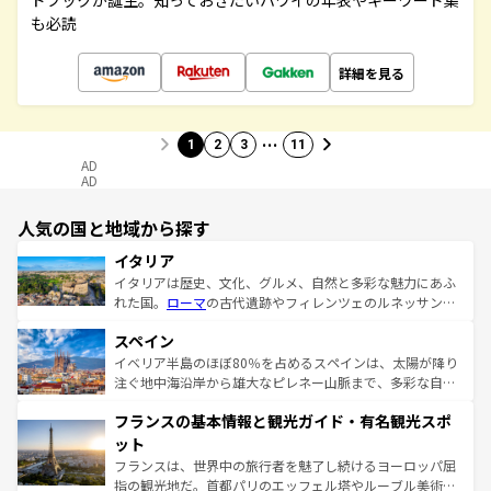
ドブックが誕生。知っておきたいハワイの年表やキーワード集
も必読
詳細を見る
…
1
2
3
11
AD
AD
人気の国と地域から探す
イタリア
イタリアは歴史、文化、グルメ、自然と多彩な魅力にあふ
れた国。
ローマ
の古代遺跡やフィレンツェのルネッサンス
美術、ヴェネツィアの運河など、歴史あるスポットはもち
スペイン
ろん、トスカーナの美しい田園風景やアマルフィ海岸の絶
景など、自然景観も見逃せない。観光の合間には、本場の
イベリア半島のほぼ80％を占めるスペインは、太陽が降り
ピザやパスタなど、絶品のイタリア料理を堪能することも
注ぐ地中海沿岸から雄大なピレネー山脈まで、多彩な自然
できる。朝目覚めてから夜眠るまで、すべての瞬間を楽し
と文化が詰まったヨーロッパ屈指の旅行先だ。多様な地域
フランスの基本情報と観光ガイド・有名観光スポ
ませてくれるイタリアで、忘れられない旅をしてみよう！
文化が根付くこの国では、情熱的なフラメンコ、熱気あふ
なお、新着のイタリア情報は
コンテンツ一覧
を参照してほ
れる闘牛、そして美味しいタパスが生活の一部となってい
ット
しい。
る。首都マドリードの洗練された雰囲気や、バルセロナの
フランスは、世界中の旅行者を魅了し続けるヨーロッパ屈
アートに溢れた街角から、地方では古代ローマ遺跡や中世
指の観光地だ。首都パリのエッフェル塔やルーブル美術館