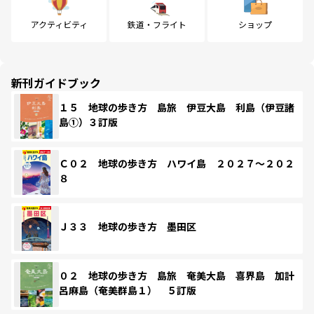
アクティビティ
鉄道・フライト
ショップ
新刊ガイドブック
１５ 地球の歩き方 島旅 伊豆大島 利島（伊豆諸
島①）３訂版
Ｃ０２ 地球の歩き方 ハワイ島 ２０２７～２０２
８
Ｊ３３ 地球の歩き方 墨田区
０２ 地球の歩き方 島旅 奄美大島 喜界島 加計
呂麻島（奄美群島１） ５訂版