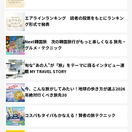
エアラインランキング 読者の投票をもとにランキン
グ形式で発表
Next韓国旅 次の韓国旅行がもっと楽しくなる 旅先・
グルメ・テクニック
旬な“あの人”が「旅」をテーマに語るインタビュー連
載 MY TRAVEL STORY
今、こんな旅がしてみたい！地球の歩き方が選ぶ2026
年絶対行くべき旅先30
コスパもタイパもかなえる！賢者の旅テクニック