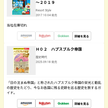
～２０１９
Resort Style
2017.10.04 発売
当社在庫切れ
詳細を見る
Ｈ０２ ハプスブルク帝国
歴史時代
2025.09.18 発売
「日の沈まぬ帝国」と称されたハプスブルク帝国の栄光と動乱
の歴史をたどり、今なお各国に残る史跡を巡る歴史を旅するガ
イド。
詳細を見る