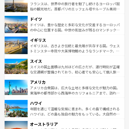
なお、新着のイタリア情報は
コンテンツ一覧
を参照してほ
れる闘牛、そして美味しいタパスが生活の一部となってい
フランスは、世界中の旅行者を魅了し続けるヨーロッパ屈
しい。
る。首都マドリードの洗練された雰囲気や、バルセロナの
指の観光地だ。首都パリのエッフェル塔やルーブル美術館
アートに溢れた街角から、地方では古代ローマ遺跡や中世
といった象徴的なスポットから、田舎町の古風な美しさま
ドイツ
の城塞都市、穏やかなビーチリゾートまで多彩な表情を見
で、幅広い魅力が詰まっている。華麗な宮殿、歴史的な大
せる。地方によって風土や気候が異なるスペインはその個
聖堂、美しいビーチ、そして豊かな自然が、訪れる者を心
ドイツは、豊かな歴史と多彩な文化が交差するヨーロッパ
性で訪れる人を魅了する。 なお、新着のスペイン情報は
コ
から魅了する。また、フランスは美食の国としても知ら
の中心に位置する国。中世の街並みが残るロマンチック街
ンテンツ一覧
を参照してほしい。
れ、フランス料理はユネスコ無形文化遺産にも登録されて
道から、未来を先取りするようなモダンな都市まで多様な
イギリス
いる。シャンパンの発祥地であるランス、プロヴァンスの
顔を持つこの国は、どこを歩いても飽きることがない。ベ
香り高いラベンダー畑など、多彩な楽しみ方が可能だ。さ
ルリンの文化的活気、バイエルン州のアルプスの絶景、そ
イギリスは、古きよき伝統と最先端が共存する国。ウェス
らに、パリ以外の地域にも魅力が溢れており、どの街角に
してライン川沿いのワイン畑といった風景は必見。ビール
トミンスター寺院や大英博物館のようなランドマーク、歴
も豊かな歴史と文化が息づいている。パリ以外の個性あふ
とソーセージを味わいながら地元の人と過ごす楽しい時間
史ある大学都市、美しい丘陵地帯や牧歌的な風景など、エ
れる地方に足を運ぶとそれぞれで全く異なる文化を体験で
スイス
は、お酒好きな人にはぜひ体験してほしい。 なお、新着の
リアごとに異なる魅力がある。また、優雅なアフタヌーン
きるだろう。 なお、新着のフランス情報は
コンテンツ一覧
ドイツ情報は
コンテンツ一覧
を参照してほしい。
ティー、ビール好きにはたまらない英国パブ、サッカー観
スイスの国土面積は九州ほどの広さだが、運行時刻が正確
を参照してほしい。
戦など、本場だからこそできる体験も豊富。イギリスを旅
な交通網が整備されており、初心者でも安心して個人旅行
して楽しみつくそう。 なお、新着のイギリス情報は
コンテ
を楽しめる。日本同様に時刻表どおりの旅が可能だ。中世
アメリカ
ンツ一覧
を参照してほしい。
の建物がそのまま残る町や、スイスならではのユニークな
博物館もあり、アルプス観光だけでなく町歩きも満喫する
アメリカ合衆国は、広大な土地と多様な文化が魅力の国。
ことができる。国民の所得が高いため物価も高いが、旅行
東海岸の都市部から西海岸のカリフォルニアまで、訪れる
者向けの交通パス提供のサービスもあり、うまく活用すれ
場所ごとに異なる風景と体験が待っている。ニューヨーク
ハワイ
ば市内交通費無料で観光を楽しむこともできる。 なお、新
のような巨大都市は、観光、ショッピング、エンターテイ
着のスイス情報は
コンテンツ一覧
を参照してほしい。
ンメントが詰まった刺激的なスポットだ。一方、アメリカ
年間を通じて温暖な気候に恵まれ、多くの島で構成される
西部には大自然が広がり、グランドキャニオンやイエロー
ハワイは、どの島も独自の魅力をもっている。大自然の神
ストーン国立公園といった絶景が堪能できる。さらに、南
秘を感じたいなら、火山が生み出した壮大な景観を誇るハ
オーストラリア
部のニューオーリンズでは、音楽と美食が融合した独特の
ワイ島は見逃せない。また、定番の観光地といえばオアフ