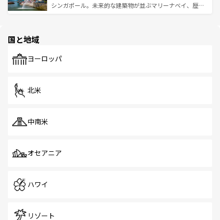
た文化、そして多様な観光資源が、訪れる旅人を魅了し続
うな絶景から文化的な体験まで、香港を存分に楽しみ尽く
シンガポール。未来的な建築物が並ぶマリーナベイ、歴史
ける。 なお、新着のタイ情報は
コンテンツ一覧
を参照して
そう。 なお、新着の香港情報は
コンテンツ一覧
を参照して
と伝統を感じられるエスニックタウン、多数の緑豊かな公
ほしい。
ほしい。
園や自然保護区など、自然が調和した近代的な景観と文化
の多様性あふれるカラフルな町は、どこを歩いても新しい
国と地域
発見がある。さらに、治安のよさや充実した公共交通機関
も、旅行者にとっては魅力的なポイント。グルメも豊富
で、ホーカーズは地元の風情を楽しめる外せないスポット
ヨーロッパ
だ。訪れる人を飽きさせないシンガポールで、多様な魅力
を体感しよう。 なお、新着のシンガポール情報は
コンテン
ツ一覧
を参照してほしい。
北米
中南米
オセアニア
ハワイ
リゾート