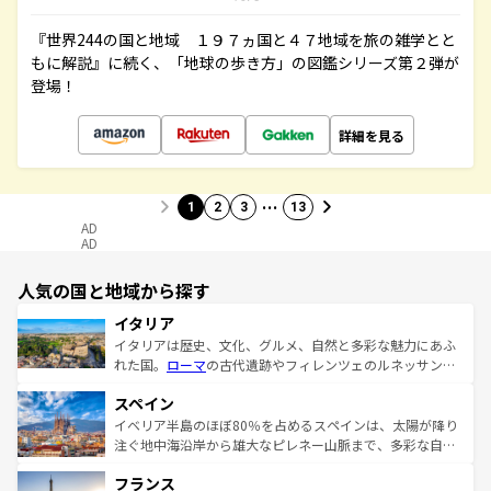
『世界244の国と地域 １９７ヵ国と４７地域を旅の雑学とと
もに解説』に続く、「地球の歩き方」の図鑑シリーズ第２弾が
登場！
詳細を見る
…
1
2
3
13
AD
AD
人気の国と地域から探す
イタリア
イタリアは歴史、文化、グルメ、自然と多彩な魅力にあふ
れた国。
ローマ
の古代遺跡やフィレンツェのルネッサンス
美術、ヴェネツィアの運河など、歴史あるスポットはもち
スペイン
ろん、トスカーナの美しい田園風景やアマルフィ海岸の絶
景など、自然景観も見逃せない。観光の合間には、本場の
イベリア半島のほぼ80％を占めるスペインは、太陽が降り
ピザやパスタなど、絶品のイタリア料理を堪能することも
注ぐ地中海沿岸から雄大なピレネー山脈まで、多彩な自然
できる。朝目覚めてから夜眠るまで、すべての瞬間を楽し
と文化が詰まったヨーロッパ屈指の旅行先だ。多様な地域
フランス
ませてくれるイタリアで、忘れられない旅をしてみよう！
文化が根付くこの国では、情熱的なフラメンコ、熱気あふ