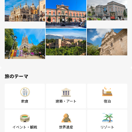
旅のテーマ
飲食
建築・アート
宿泊
イベント・観戦
世界遺産
リゾート