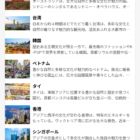
文化が魅力。旅行者はアメリカの各地域で異なる魅力を楽
島だが、静かな自然を求めるならマウイ島やカウアイ島が
オーストラリアは、壮大な自然と多様な文化が魅力の国。
しみながら、その多様性と豊かな歴史を感じることができ
おすすめ。エメラルドグリーンに輝く海をはじめ、豊かな
シドニーのシンボルであるシドニー・オペラハウス、オー
るだろう。車でのロードトリップや列車の旅も、アメリカ
文化や歴史が息づいている。「アロハスピリット」と呼ば
ストラリア東海岸北部に広がる大サンゴ礁地帯グレートバ
ならではの贅沢な旅のスタイルだ。 なお、新着のアメリカ
台湾
れるおもてなしの心で訪れる人々を迎えてくれるハワイの
リアリーフや大陸中央部にそびえるウルル（エアーズロッ
情報は
コンテンツ一覧
を参照してほしい。
人々、おいしいローカルフードやハワイアンミュージッ
ク）、タスマニアの美しい原生林やケアンズの熱帯雨林な
日本から約４時間ほどでたどり着く台湾は、多彩な文化と
ク、伝統的なフラダンスなど、すべてがハワイの魅力を彩
ど、見どころがたくさん。また、カフェやワイン、オージ
自然が織りなす魅力的な観光地。活気あふれる大都市の台
っている。訪れるたびに新しい発見と感動が待っているハ
ービーフなどの食文化も豊かで、美味しいものであふれて
北やノスタルジックな町並みが人気な九份（ジォウフェ
ワイを、存分に味わってほしい。 なお、新着のハワイ情報
韓国
いる。アクティビティも充実しており、サーフィンやダイ
ン）、静ひつな山岳地帯である台湾東部など、都市の喧騒
は
コンテンツ一覧
を参照してほしい。
ビング、ハイキングなど、アウトドア好きにはたまらな
と山間の静けさが共存しており、訪れる人に新しい発見と
歴史ある王朝文化が残る一方で、最先端のファッションやK
い。オーストラリアの多彩な魅力を存分に味わいつくそ
驚きをもたらしてくれる。また、奥深い台湾の食文化も魅
-POPで世界を席巻している韓国。首都ソウルの宮殿や伝統
う。 なお、新着のオーストラリア情報は
コンテンツ一覧
を
力で、夜市などの屋台グルメから高級料理、ヘルシーで美
家屋が並ぶエリアでは韓国の歴史と文化に浸ることがで
参照してほしい。
ベトナム
容にもいいと評判のスイーツなど、バラエティ豊かな料理
き、地方に足を延ばせば四季折々の自然美を楽しむことが
が味わえる。 なお、新着の台湾情報は
コンテンツ一覧
を参
できる。そして、キムチや焼肉、絶品のストリートフード
豊かな自然と多様な文化が魅力的なベトナム。南北に細長
照してほしい。
まで、さまざまな韓国料理が待っている。夜には、韓国な
く伸びる国土には、広大な田園風景や青々とした山々、世
らではのナイトライフも堪能できる。あたたかいホスピタ
界遺産に登録された壮大な自然景観が点在し、都市部では
タイ
リティに包まれながら、韓国の多彩な魅力を心ゆくまで味
急速な発展と共に伝統が息づく。ハノイの古い町並みやホ
わってみてほしい。 なお、新着の韓国情報は
コンテンツ一
ーチミン市のフランス統治時代の建物も、独特の雰囲気を
タイは、東南アジアに位置する豊かな自然と歴史が息づく
覧
を参照してほしい。
醸し出している。また、バラエティの豊かさとおいしさで
国だ。首都バンコクは高層ビルが立ち並ぶ一方、伝統的な
世界中の食通を魅了してやまないベトナム料理も魅力のひ
寺院や市場がいたるところに点在し、古きよき文化と現代
香港
とつ。フォーやバインミー、ベトナムコーヒーなどは、ぜ
の活気が交差している。北部ではチェンマイなどの山岳地
ひ現地で味わいたい。どの地域を訪れてもあたたかい人々
帯で自然と触れ合い、南部ではプーケットやクラビの美し
アジアと西洋の文化が交わる香港は、特有のエネルギーを
が旅行者を迎えてくれるので、きっと忘れられない旅にな
いビーチでリゾート気分を楽しむことができる。タイ料理
もっている。ヴィクトリア湾に広がる壮大な景色、近未来
るはずだ。 なお、新着のベトナム情報は
コンテンツ一覧
を
は世界的に有名で、屋台から高級レストランまで味覚を刺
的なアートスポット、そして歴史と現代が融合した町並
参照してほしい。
シンガポール
激する。気候は一年中温暖で、どの季節にも異なる楽しみ
み、どこを訪れても感動するはず。観光スポットが密集し
が待っている。親しみやすいタイの人々、仏教を中心とし
ており、効率よく見どころを回れるのも魅力。息をのむよ
アジアの交差点として多文化が融合した独自の魅力を放つ