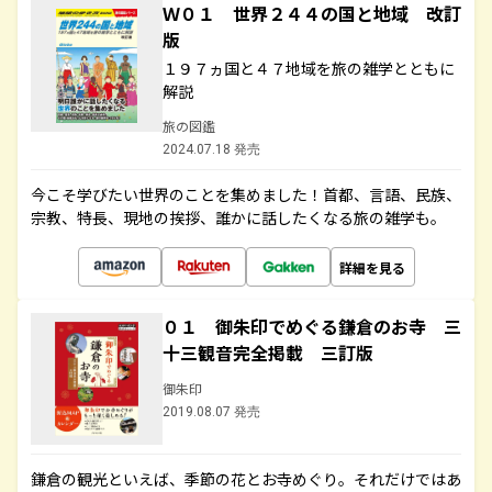
Ｗ０１ 世界２４４の国と地域 改訂
版
１９７ヵ国と４７地域を旅の雑学とともに
解説
旅の図鑑
2024.07.18 発売
今こそ学びたい世界のことを集めました！首都、言語、民族、
宗教、特長、現地の挨拶、誰かに話したくなる旅の雑学も。
詳細を見る
０１ 御朱印でめぐる鎌倉のお寺 三
十三観音完全掲載 三訂版
御朱印
2019.08.07 発売
鎌倉の観光といえば、季節の花とお寺めぐり。それだけではあ