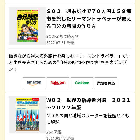
Ｓ０２ 週末だけで７０ヵ国１５９都
市を旅したリーマントラベラーが教え
る自分の時間の作り方
BOOKS 旅の読み物
2022.07.21 発売
働きながら週末海外旅行を楽しむ「リーマントラベラー」が、
人生を充実させるための“自分の時間の作り方”を全力プレゼ
ン！
詳細を見る
Ｗ０２ 世界の指導者図鑑 ２０２１
～２０２２年版
２０８の国と地域のリーダーを経歴ととも
に解説
旅の図鑑
2021.03.18 発売