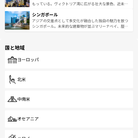
が旅行者を迎えてくれるので、きっと忘れられない旅にな
いビーチでリゾート気分を楽しむことができる。タイ料理
もっている。ヴィクトリア湾に広がる壮大な景色、近未来
るはずだ。 なお、新着のベトナム情報は
コンテンツ一覧
を
は世界的に有名で、屋台から高級レストランまで味覚を刺
的なアートスポット、そして歴史と現代が融合した町並
参照してほしい。
シンガポール
激する。気候は一年中温暖で、どの季節にも異なる楽しみ
み、どこを訪れても感動するはず。観光スポットが密集し
が待っている。親しみやすいタイの人々、仏教を中心とし
ており、効率よく見どころを回れるのも魅力。息をのむよ
アジアの交差点として多文化が融合した独自の魅力を放つ
た文化、そして多様な観光資源が、訪れる旅人を魅了し続
うな絶景から文化的な体験まで、香港を存分に楽しみ尽く
シンガポール。未来的な建築物が並ぶマリーナベイ、歴史
ける。 なお、新着のタイ情報は
コンテンツ一覧
を参照して
そう。 なお、新着の香港情報は
コンテンツ一覧
を参照して
と伝統を感じられるエスニックタウン、多数の緑豊かな公
ほしい。
ほしい。
園や自然保護区など、自然が調和した近代的な景観と文化
の多様性あふれるカラフルな町は、どこを歩いても新しい
国と地域
発見がある。さらに、治安のよさや充実した公共交通機関
も、旅行者にとっては魅力的なポイント。グルメも豊富
で、ホーカーズは地元の風情を楽しめる外せないスポット
ヨーロッパ
だ。訪れる人を飽きさせないシンガポールで、多様な魅力
を体感しよう。 なお、新着のシンガポール情報は
コンテン
ツ一覧
を参照してほしい。
北米
中南米
オセアニア