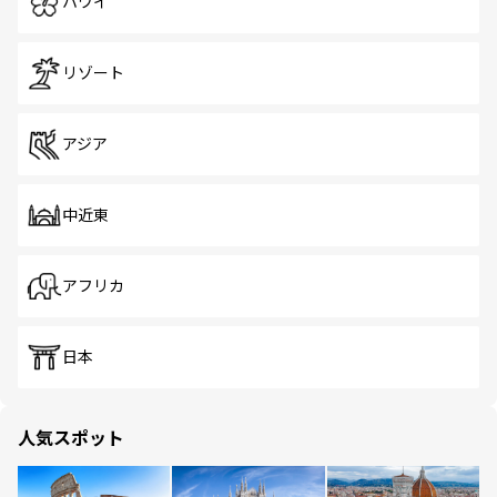
ハワイ
リゾート
アジア
中近東
アフリカ
日本
人気スポット