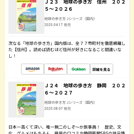
Ｊ２３ 地球の歩き方 信州 ２０２
５～２０２６
地球の歩き方 Jシリーズ（国内）
2025.04.17 発売
次なる「地球の歩き方」国内版は、全７７市町村を徹底網羅し
た【信州】。読めば読むほど信州が好きになること間違いな
し！
詳細を見る
Ｊ２４ 地球の歩き方 静岡 ２０２
６～２０２７
地球の歩き方 Jシリーズ（国内）
2025.08.07 発売
日本一高くて深い、唯一無二のしぞ～か旅事典！ 歴史、文
化、グルメはもちろん、県民の口コミや静岡新聞SBSの地元情