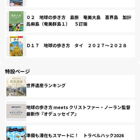
０２ 地球の歩き方 島旅 奄美大島 喜界島 加計
呂麻島（奄美群島１） ５訂版
Ｄ１７ 地球の歩き方 タイ ２０２７～２０２８
特設ページ
世界遺産ランキング
地球の歩き方 meets クリストファー・ノーラン監督
最新作『オデュッセイア』
準備も滞在もスマートに！ トラベルハック2026