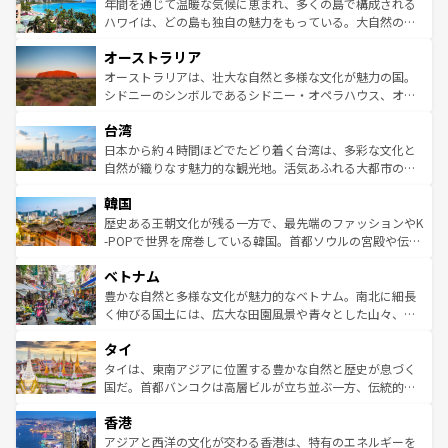
着のスイス情報は
コンテンツ一覧
を参照してほしい。
ンメントが詰まった刺激的なスポットだ。一方、アメリカ
年間を通じて温暖な気候に恵まれ、多くの島で構成される
西部には大自然が広がり、グランドキャニオンやイエロー
ハワイは、どの島も独自の魅力をもっている。大自然の神
ストーン国立公園といった絶景が堪能できる。さらに、南
秘を感じたいなら、火山が生み出した壮大な景観を誇るハ
オーストラリア
部のニューオーリンズでは、音楽と美食が融合した独特の
ワイ島は見逃せない。また、定番の観光地といえばオアフ
文化が魅力。旅行者はアメリカの各地域で異なる魅力を楽
島だが、静かな自然を求めるならマウイ島やカウアイ島が
オーストラリアは、壮大な自然と多様な文化が魅力の国。
しみながら、その多様性と豊かな歴史を感じることができ
おすすめ。エメラルドグリーンに輝く海をはじめ、豊かな
シドニーのシンボルであるシドニー・オペラハウス、オー
るだろう。車でのロードトリップや列車の旅も、アメリカ
文化や歴史が息づいている。「アロハスピリット」と呼ば
ストラリア東海岸北部に広がる大サンゴ礁地帯グレートバ
ならではの贅沢な旅のスタイルだ。 なお、新着のアメリカ
台湾
れるおもてなしの心で訪れる人々を迎えてくれるハワイの
リアリーフや大陸中央部にそびえるウルル（エアーズロッ
情報は
コンテンツ一覧
を参照してほしい。
人々、おいしいローカルフードやハワイアンミュージッ
ク）、タスマニアの美しい原生林やケアンズの熱帯雨林な
日本から約４時間ほどでたどり着く台湾は、多彩な文化と
ク、伝統的なフラダンスなど、すべてがハワイの魅力を彩
ど、見どころがたくさん。また、カフェやワイン、オージ
自然が織りなす魅力的な観光地。活気あふれる大都市の台
っている。訪れるたびに新しい発見と感動が待っているハ
ービーフなどの食文化も豊かで、美味しいものであふれて
北やノスタルジックな町並みが人気な九份（ジォウフェ
ワイを、存分に味わってほしい。 なお、新着のハワイ情報
韓国
いる。アクティビティも充実しており、サーフィンやダイ
ン）、静ひつな山岳地帯である台湾東部など、都市の喧騒
は
コンテンツ一覧
を参照してほしい。
ビング、ハイキングなど、アウトドア好きにはたまらな
と山間の静けさが共存しており、訪れる人に新しい発見と
歴史ある王朝文化が残る一方で、最先端のファッションやK
い。オーストラリアの多彩な魅力を存分に味わいつくそ
驚きをもたらしてくれる。また、奥深い台湾の食文化も魅
-POPで世界を席巻している韓国。首都ソウルの宮殿や伝統
う。 なお、新着のオーストラリア情報は
コンテンツ一覧
を
力で、夜市などの屋台グルメから高級料理、ヘルシーで美
家屋が並ぶエリアでは韓国の歴史と文化に浸ることがで
参照してほしい。
ベトナム
容にもいいと評判のスイーツなど、バラエティ豊かな料理
き、地方に足を延ばせば四季折々の自然美を楽しむことが
が味わえる。 なお、新着の台湾情報は
コンテンツ一覧
を参
できる。そして、キムチや焼肉、絶品のストリートフード
豊かな自然と多様な文化が魅力的なベトナム。南北に細長
照してほしい。
まで、さまざまな韓国料理が待っている。夜には、韓国な
く伸びる国土には、広大な田園風景や青々とした山々、世
らではのナイトライフも堪能できる。あたたかいホスピタ
界遺産に登録された壮大な自然景観が点在し、都市部では
タイ
リティに包まれながら、韓国の多彩な魅力を心ゆくまで味
急速な発展と共に伝統が息づく。ハノイの古い町並みやホ
わってみてほしい。 なお、新着の韓国情報は
コンテンツ一
ーチミン市のフランス統治時代の建物も、独特の雰囲気を
タイは、東南アジアに位置する豊かな自然と歴史が息づく
覧
を参照してほしい。
醸し出している。また、バラエティの豊かさとおいしさで
国だ。首都バンコクは高層ビルが立ち並ぶ一方、伝統的な
世界中の食通を魅了してやまないベトナム料理も魅力のひ
寺院や市場がいたるところに点在し、古きよき文化と現代
香港
とつ。フォーやバインミー、ベトナムコーヒーなどは、ぜ
の活気が交差している。北部ではチェンマイなどの山岳地
ひ現地で味わいたい。どの地域を訪れてもあたたかい人々
帯で自然と触れ合い、南部ではプーケットやクラビの美し
アジアと西洋の文化が交わる香港は、特有のエネルギーを