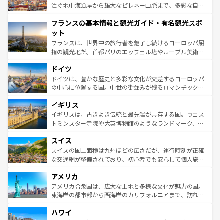
ピザやパスタなど、絶品のイタリア料理を堪能することも
注ぐ地中海沿岸から雄大なピレネー山脈まで、多彩な自然
できる。朝目覚めてから夜眠るまで、すべての瞬間を楽し
と文化が詰まったヨーロッパ屈指の旅行先だ。多様な地域
フランスの基本情報と観光ガイド・有名観光スポ
ませてくれるイタリアで、忘れられない旅をしてみよう！
文化が根付くこの国では、情熱的なフラメンコ、熱気あふ
なお、新着のイタリア情報は
コンテンツ一覧
を参照してほ
れる闘牛、そして美味しいタパスが生活の一部となってい
ット
しい。
る。首都マドリードの洗練された雰囲気や、バルセロナの
フランスは、世界中の旅行者を魅了し続けるヨーロッパ屈
アートに溢れた街角から、地方では古代ローマ遺跡や中世
指の観光地だ。首都パリのエッフェル塔やルーブル美術館
の城塞都市、穏やかなビーチリゾートまで多彩な表情を見
といった象徴的なスポットから、田舎町の古風な美しさま
せる。地方によって風土や気候が異なるスペインはその個
ドイツ
で、幅広い魅力が詰まっている。華麗な宮殿、歴史的な大
性で訪れる人を魅了する。 なお、新着のスペイン情報は
コ
聖堂、美しいビーチ、そして豊かな自然が、訪れる者を心
ドイツは、豊かな歴史と多彩な文化が交差するヨーロッパ
ンテンツ一覧
を参照してほしい。
から魅了する。また、フランスは美食の国としても知ら
の中心に位置する国。中世の街並みが残るロマンチック街
れ、フランス料理はユネスコ無形文化遺産にも登録されて
道から、未来を先取りするようなモダンな都市まで多様な
イギリス
いる。シャンパンの発祥地であるランス、プロヴァンスの
顔を持つこの国は、どこを歩いても飽きることがない。ベ
香り高いラベンダー畑など、多彩な楽しみ方が可能だ。さ
ルリンの文化的活気、バイエルン州のアルプスの絶景、そ
イギリスは、古きよき伝統と最先端が共存する国。ウェス
らに、パリ以外の地域にも魅力が溢れており、どの街角に
してライン川沿いのワイン畑といった風景は必見。ビール
トミンスター寺院や大英博物館のようなランドマーク、歴
も豊かな歴史と文化が息づいている。パリ以外の個性あふ
とソーセージを味わいながら地元の人と過ごす楽しい時間
史ある大学都市、美しい丘陵地帯や牧歌的な風景など、エ
れる地方に足を運ぶとそれぞれで全く異なる文化を体験で
スイス
は、お酒好きな人にはぜひ体験してほしい。 なお、新着の
リアごとに異なる魅力がある。また、優雅なアフタヌーン
きるだろう。 なお、新着のフランス情報は
コンテンツ一覧
ドイツ情報は
コンテンツ一覧
を参照してほしい。
ティー、ビール好きにはたまらない英国パブ、サッカー観
スイスの国土面積は九州ほどの広さだが、運行時刻が正確
を参照してほしい。
戦など、本場だからこそできる体験も豊富。イギリスを旅
な交通網が整備されており、初心者でも安心して個人旅行
して楽しみつくそう。 なお、新着のイギリス情報は
コンテ
を楽しめる。日本同様に時刻表どおりの旅が可能だ。中世
アメリカ
ンツ一覧
を参照してほしい。
の建物がそのまま残る町や、スイスならではのユニークな
博物館もあり、アルプス観光だけでなく町歩きも満喫する
アメリカ合衆国は、広大な土地と多様な文化が魅力の国。
ことができる。国民の所得が高いため物価も高いが、旅行
東海岸の都市部から西海岸のカリフォルニアまで、訪れる
者向けの交通パス提供のサービスもあり、うまく活用すれ
場所ごとに異なる風景と体験が待っている。ニューヨーク
ハワイ
ば市内交通費無料で観光を楽しむこともできる。 なお、新
のような巨大都市は、観光、ショッピング、エンターテイ