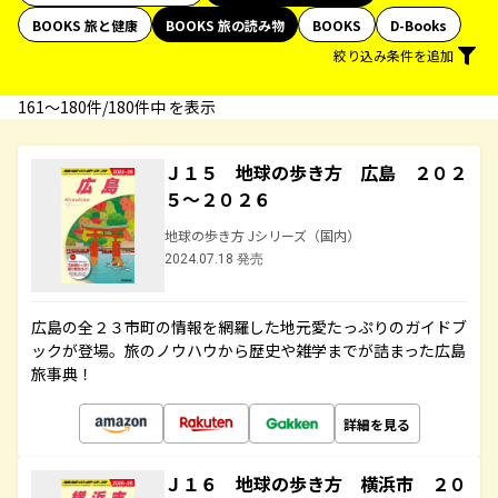
BOOKS 旅と健康
BOOKS 旅の読み物
BOOKS
D-Books
絞り込み条件を追加
161〜180件/180件中 を表示
Ｊ１５ 地球の歩き方 広島 ２０２
５～２０２６
地球の歩き方 Jシリーズ（国内）
2024.07.18 発売
広島の全２３市町の情報を網羅した地元愛たっぷりのガイドブ
ックが登場。旅のノウハウから歴史や雑学までが詰まった広島
旅事典！
詳細を見る
Ｊ１６ 地球の歩き方 横浜市 ２０