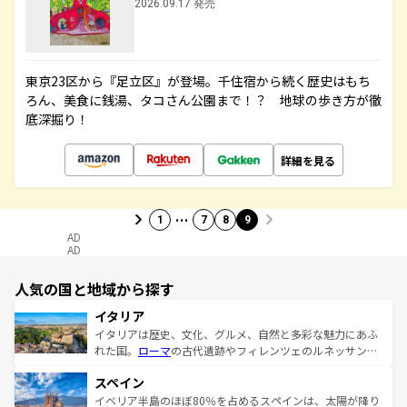
2026.09.17 発売
東京23区から『足立区』が登場。千住宿から続く歴史はもち
ろん、美食に銭湯、タコさん公園まで！？ 地球の歩き方が徹
底深掘り！
詳細を見る
…
1
7
8
9
AD
AD
人気の国と地域から探す
イタリア
イタリアは歴史、文化、グルメ、自然と多彩な魅力にあふ
れた国。
ローマ
の古代遺跡やフィレンツェのルネッサンス
美術、ヴェネツィアの運河など、歴史あるスポットはもち
スペイン
ろん、トスカーナの美しい田園風景やアマルフィ海岸の絶
景など、自然景観も見逃せない。観光の合間には、本場の
イベリア半島のほぼ80％を占めるスペインは、太陽が降り