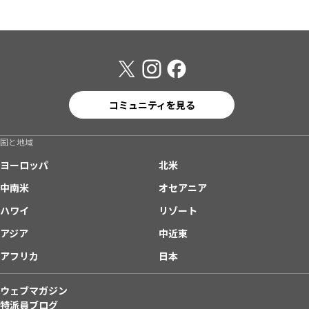
コミュニティを見る
国と地域
ヨーロッパ
北米
中南米
オセアニア
ハワイ
リゾート
アジア
中近東
アフリカ
日本
ウェブマガジン
特派員ブログ