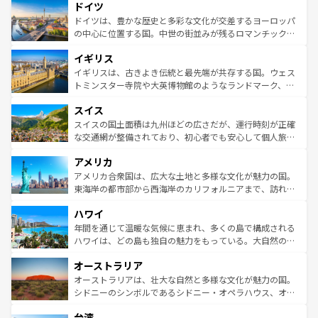
せる。地方によって風土や気候が異なるスペインはその個
ドイツ
で、幅広い魅力が詰まっている。華麗な宮殿、歴史的な大
性で訪れる人を魅了する。 なお、新着のスペイン情報は
コ
聖堂、美しいビーチ、そして豊かな自然が、訪れる者を心
ドイツは、豊かな歴史と多彩な文化が交差するヨーロッパ
ンテンツ一覧
を参照してほしい。
から魅了する。また、フランスは美食の国としても知ら
の中心に位置する国。中世の街並みが残るロマンチック街
れ、フランス料理はユネスコ無形文化遺産にも登録されて
道から、未来を先取りするようなモダンな都市まで多様な
イギリス
いる。シャンパンの発祥地であるランス、プロヴァンスの
顔を持つこの国は、どこを歩いても飽きることがない。ベ
香り高いラベンダー畑など、多彩な楽しみ方が可能だ。さ
ルリンの文化的活気、バイエルン州のアルプスの絶景、そ
イギリスは、古きよき伝統と最先端が共存する国。ウェス
らに、パリ以外の地域にも魅力が溢れており、どの街角に
してライン川沿いのワイン畑といった風景は必見。ビール
トミンスター寺院や大英博物館のようなランドマーク、歴
も豊かな歴史と文化が息づいている。パリ以外の個性あふ
とソーセージを味わいながら地元の人と過ごす楽しい時間
史ある大学都市、美しい丘陵地帯や牧歌的な風景など、エ
れる地方に足を運ぶとそれぞれで全く異なる文化を体験で
スイス
は、お酒好きな人にはぜひ体験してほしい。 なお、新着の
リアごとに異なる魅力がある。また、優雅なアフタヌーン
きるだろう。 なお、新着のフランス情報は
コンテンツ一覧
ドイツ情報は
コンテンツ一覧
を参照してほしい。
ティー、ビール好きにはたまらない英国パブ、サッカー観
スイスの国土面積は九州ほどの広さだが、運行時刻が正確
を参照してほしい。
戦など、本場だからこそできる体験も豊富。イギリスを旅
な交通網が整備されており、初心者でも安心して個人旅行
して楽しみつくそう。 なお、新着のイギリス情報は
コンテ
を楽しめる。日本同様に時刻表どおりの旅が可能だ。中世
アメリカ
ンツ一覧
を参照してほしい。
の建物がそのまま残る町や、スイスならではのユニークな
博物館もあり、アルプス観光だけでなく町歩きも満喫する
アメリカ合衆国は、広大な土地と多様な文化が魅力の国。
ことができる。国民の所得が高いため物価も高いが、旅行
東海岸の都市部から西海岸のカリフォルニアまで、訪れる
者向けの交通パス提供のサービスもあり、うまく活用すれ
場所ごとに異なる風景と体験が待っている。ニューヨーク
ハワイ
ば市内交通費無料で観光を楽しむこともできる。 なお、新
のような巨大都市は、観光、ショッピング、エンターテイ
着のスイス情報は
コンテンツ一覧
を参照してほしい。
ンメントが詰まった刺激的なスポットだ。一方、アメリカ
年間を通じて温暖な気候に恵まれ、多くの島で構成される
西部には大自然が広がり、グランドキャニオンやイエロー
ハワイは、どの島も独自の魅力をもっている。大自然の神
ストーン国立公園といった絶景が堪能できる。さらに、南
秘を感じたいなら、火山が生み出した壮大な景観を誇るハ
オーストラリア
部のニューオーリンズでは、音楽と美食が融合した独特の
ワイ島は見逃せない。また、定番の観光地といえばオアフ
文化が魅力。旅行者はアメリカの各地域で異なる魅力を楽
島だが、静かな自然を求めるならマウイ島やカウアイ島が
オーストラリアは、壮大な自然と多様な文化が魅力の国。
しみながら、その多様性と豊かな歴史を感じることができ
おすすめ。エメラルドグリーンに輝く海をはじめ、豊かな
シドニーのシンボルであるシドニー・オペラハウス、オー
るだろう。車でのロードトリップや列車の旅も、アメリカ
文化や歴史が息づいている。「アロハスピリット」と呼ば
ストラリア東海岸北部に広がる大サンゴ礁地帯グレートバ
ならではの贅沢な旅のスタイルだ。 なお、新着のアメリカ
台湾
れるおもてなしの心で訪れる人々を迎えてくれるハワイの
リアリーフや大陸中央部にそびえるウルル（エアーズロッ