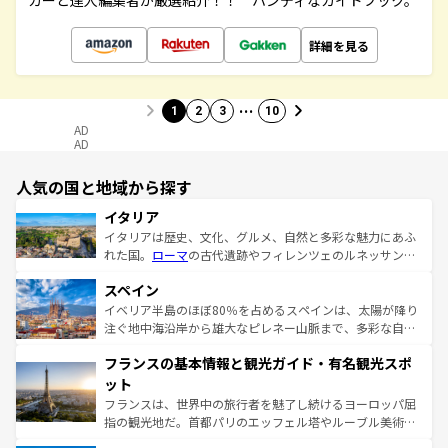
カーと達人編集者が厳選紹介！！ ハンディなガイドブック。
詳細を見る
…
1
2
3
10
AD
AD
人気の国と地域から探す
イタリア
イタリアは歴史、文化、グルメ、自然と多彩な魅力にあふ
れた国。
ローマ
の古代遺跡やフィレンツェのルネッサンス
美術、ヴェネツィアの運河など、歴史あるスポットはもち
スペイン
ろん、トスカーナの美しい田園風景やアマルフィ海岸の絶
景など、自然景観も見逃せない。観光の合間には、本場の
イベリア半島のほぼ80％を占めるスペインは、太陽が降り
ピザやパスタなど、絶品のイタリア料理を堪能することも
注ぐ地中海沿岸から雄大なピレネー山脈まで、多彩な自然
できる。朝目覚めてから夜眠るまで、すべての瞬間を楽し
と文化が詰まったヨーロッパ屈指の旅行先だ。多様な地域
フランスの基本情報と観光ガイド・有名観光スポ
ませてくれるイタリアで、忘れられない旅をしてみよう！
文化が根付くこの国では、情熱的なフラメンコ、熱気あふ
なお、新着のイタリア情報は
コンテンツ一覧
を参照してほ
れる闘牛、そして美味しいタパスが生活の一部となってい
ット
しい。
る。首都マドリードの洗練された雰囲気や、バルセロナの
フランスは、世界中の旅行者を魅了し続けるヨーロッパ屈
アートに溢れた街角から、地方では古代ローマ遺跡や中世
指の観光地だ。首都パリのエッフェル塔やルーブル美術館
の城塞都市、穏やかなビーチリゾートまで多彩な表情を見
といった象徴的なスポットから、田舎町の古風な美しさま