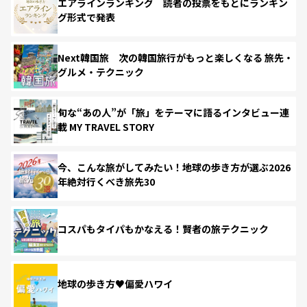
エアラインランキング 読者の投票をもとにランキン
グ形式で発表
Next韓国旅 次の韓国旅行がもっと楽しくなる 旅先・
グルメ・テクニック
旬な“あの人”が「旅」をテーマに語るインタビュー連
載 MY TRAVEL STORY
今、こんな旅がしてみたい！地球の歩き方が選ぶ2026
年絶対行くべき旅先30
コスパもタイパもかなえる！賢者の旅テクニック
地球の歩き方♥偏愛ハワイ