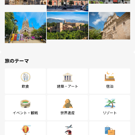
旅のテーマ
飲食
建築・アート
宿泊
イベント・観戦
世界遺産
リゾート