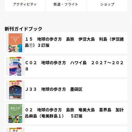
アクティビティ
鉄道・フライト
ショップ
新刊ガイドブック
１５ 地球の歩き方 島旅 伊豆大島 利島（伊豆諸
島①）３訂版
Ｃ０２ 地球の歩き方 ハワイ島 ２０２７～２０２
８
Ｊ３３ 地球の歩き方 墨田区
０２ 地球の歩き方 島旅 奄美大島 喜界島 加計
呂麻島（奄美群島１） ５訂版