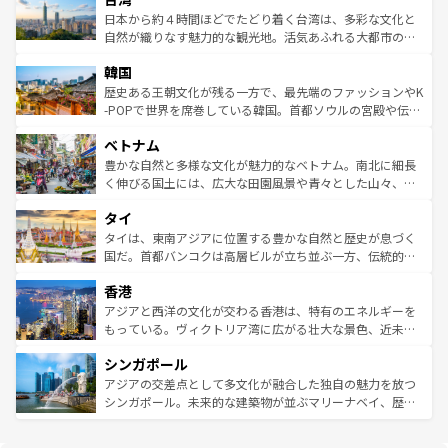
情報は
コンテンツ一覧
を参照してほしい。
人々、おいしいローカルフードやハワイアンミュージッ
ク）、タスマニアの美しい原生林やケアンズの熱帯雨林な
日本から約４時間ほどでたどり着く台湾は、多彩な文化と
ク、伝統的なフラダンスなど、すべてがハワイの魅力を彩
ど、見どころがたくさん。また、カフェやワイン、オージ
自然が織りなす魅力的な観光地。活気あふれる大都市の台
っている。訪れるたびに新しい発見と感動が待っているハ
ービーフなどの食文化も豊かで、美味しいものであふれて
北やノスタルジックな町並みが人気な九份（ジォウフェ
ワイを、存分に味わってほしい。 なお、新着のハワイ情報
韓国
いる。アクティビティも充実しており、サーフィンやダイ
ン）、静ひつな山岳地帯である台湾東部など、都市の喧騒
は
コンテンツ一覧
を参照してほしい。
ビング、ハイキングなど、アウトドア好きにはたまらな
と山間の静けさが共存しており、訪れる人に新しい発見と
歴史ある王朝文化が残る一方で、最先端のファッションやK
い。オーストラリアの多彩な魅力を存分に味わいつくそ
驚きをもたらしてくれる。また、奥深い台湾の食文化も魅
-POPで世界を席巻している韓国。首都ソウルの宮殿や伝統
う。 なお、新着のオーストラリア情報は
コンテンツ一覧
を
力で、夜市などの屋台グルメから高級料理、ヘルシーで美
家屋が並ぶエリアでは韓国の歴史と文化に浸ることがで
参照してほしい。
ベトナム
容にもいいと評判のスイーツなど、バラエティ豊かな料理
き、地方に足を延ばせば四季折々の自然美を楽しむことが
が味わえる。 なお、新着の台湾情報は
コンテンツ一覧
を参
できる。そして、キムチや焼肉、絶品のストリートフード
豊かな自然と多様な文化が魅力的なベトナム。南北に細長
照してほしい。
まで、さまざまな韓国料理が待っている。夜には、韓国な
く伸びる国土には、広大な田園風景や青々とした山々、世
らではのナイトライフも堪能できる。あたたかいホスピタ
界遺産に登録された壮大な自然景観が点在し、都市部では
タイ
リティに包まれながら、韓国の多彩な魅力を心ゆくまで味
急速な発展と共に伝統が息づく。ハノイの古い町並みやホ
わってみてほしい。 なお、新着の韓国情報は
コンテンツ一
ーチミン市のフランス統治時代の建物も、独特の雰囲気を
タイは、東南アジアに位置する豊かな自然と歴史が息づく
覧
を参照してほしい。
醸し出している。また、バラエティの豊かさとおいしさで
国だ。首都バンコクは高層ビルが立ち並ぶ一方、伝統的な
世界中の食通を魅了してやまないベトナム料理も魅力のひ
寺院や市場がいたるところに点在し、古きよき文化と現代
香港
とつ。フォーやバインミー、ベトナムコーヒーなどは、ぜ
の活気が交差している。北部ではチェンマイなどの山岳地
ひ現地で味わいたい。どの地域を訪れてもあたたかい人々
帯で自然と触れ合い、南部ではプーケットやクラビの美し
アジアと西洋の文化が交わる香港は、特有のエネルギーを
が旅行者を迎えてくれるので、きっと忘れられない旅にな
いビーチでリゾート気分を楽しむことができる。タイ料理
もっている。ヴィクトリア湾に広がる壮大な景色、近未来
るはずだ。 なお、新着のベトナム情報は
コンテンツ一覧
を
は世界的に有名で、屋台から高級レストランまで味覚を刺
的なアートスポット、そして歴史と現代が融合した町並
参照してほしい。
シンガポール
激する。気候は一年中温暖で、どの季節にも異なる楽しみ
み、どこを訪れても感動するはず。観光スポットが密集し
が待っている。親しみやすいタイの人々、仏教を中心とし
ており、効率よく見どころを回れるのも魅力。息をのむよ
アジアの交差点として多文化が融合した独自の魅力を放つ
た文化、そして多様な観光資源が、訪れる旅人を魅了し続
うな絶景から文化的な体験まで、香港を存分に楽しみ尽く
シンガポール。未来的な建築物が並ぶマリーナベイ、歴史
ける。 なお、新着のタイ情報は
コンテンツ一覧
を参照して
そう。 なお、新着の香港情報は
コンテンツ一覧
を参照して
と伝統を感じられるエスニックタウン、多数の緑豊かな公
ほしい。
ほしい。
園や自然保護区など、自然が調和した近代的な景観と文化