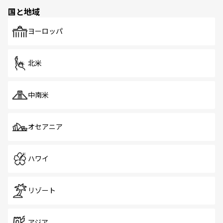
の多様性あふれるカラフルな町は、どこを歩いても新しい
国と地域
発見がある。さらに、治安のよさや充実した公共交通機関
も、旅行者にとっては魅力的なポイント。グルメも豊富
で、ホーカーズは地元の風情を楽しめる外せないスポット
ヨーロッパ
だ。訪れる人を飽きさせないシンガポールで、多様な魅力
を体感しよう。 なお、新着のシンガポール情報は
コンテン
ツ一覧
を参照してほしい。
北米
中南米
オセアニア
ハワイ
リゾート
アジア