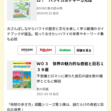
ロ！ ハワイカルチャーさんぽ
BOOKS 旅の読み物
2024.03.22 発売
おさんぽしながらハワイの歴史と文化を楽しく学ぶ最強のガイ
ドブックが誕生。知っておきたいハワイの年表やキーワード集
も必読
詳細を見る
Ｗ０３ 世界の魅力的な奇岩と巨石１
３９選
不思議とロマンに満ちた岩石の謎を旅の雑
学とともに解説
旅の図鑑
2021.03.18 発売
「地球の歩き方」図鑑シリーズ第３弾は、謎だらけの奇岩と巨
石の世界！