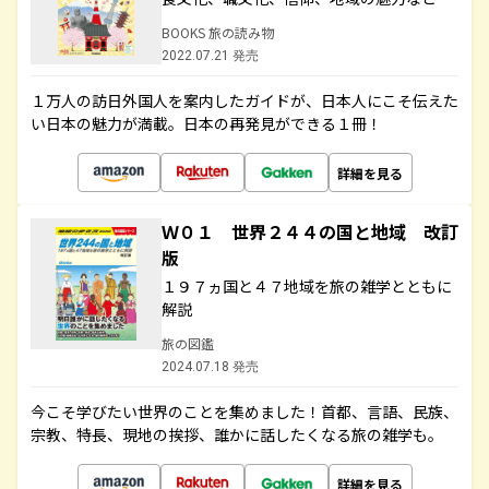
BOOKS 旅の読み物
2022.07.21 発売
１万人の訪日外国人を案内したガイドが、日本人にこそ伝えた
い日本の魅力が満載。日本の再発見ができる１冊！
詳細を見る
Ｗ０１ 世界２４４の国と地域 改訂
版
１９７ヵ国と４７地域を旅の雑学とともに
解説
旅の図鑑
2024.07.18 発売
今こそ学びたい世界のことを集めました！首都、言語、民族、
宗教、特長、現地の挨拶、誰かに話したくなる旅の雑学も。
詳細を見る