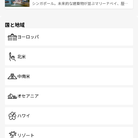
た文化、そして多様な観光資源が、訪れる旅人を魅了し続
うな絶景から文化的な体験まで、香港を存分に楽しみ尽く
シンガポール。未来的な建築物が並ぶマリーナベイ、歴史
ける。 なお、新着のタイ情報は
コンテンツ一覧
を参照して
そう。 なお、新着の香港情報は
コンテンツ一覧
を参照して
と伝統を感じられるエスニックタウン、多数の緑豊かな公
ほしい。
ほしい。
園や自然保護区など、自然が調和した近代的な景観と文化
の多様性あふれるカラフルな町は、どこを歩いても新しい
国と地域
発見がある。さらに、治安のよさや充実した公共交通機関
も、旅行者にとっては魅力的なポイント。グルメも豊富
で、ホーカーズは地元の風情を楽しめる外せないスポット
ヨーロッパ
だ。訪れる人を飽きさせないシンガポールで、多様な魅力
を体感しよう。 なお、新着のシンガポール情報は
コンテン
ツ一覧
を参照してほしい。
北米
中南米
オセアニア
ハワイ
リゾート