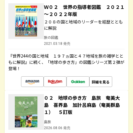
Ｗ０２ 世界の指導者図鑑 ２０２１
～２０２２年版
２０８の国と地域のリーダーを経歴ととも
に解説
旅の図鑑
2021.03.18 発売
『世界244の国と地域 １９７ヵ国と４７地域を旅の雑学とと
もに解説』に続く、「地球の歩き方」の図鑑シリーズ第２弾が
登場！
詳細を見る
０２ 地球の歩き方 島旅 奄美大
島 喜界島 加計呂麻島（奄美群島
１） ５訂版
島旅
2026.08.06 発売