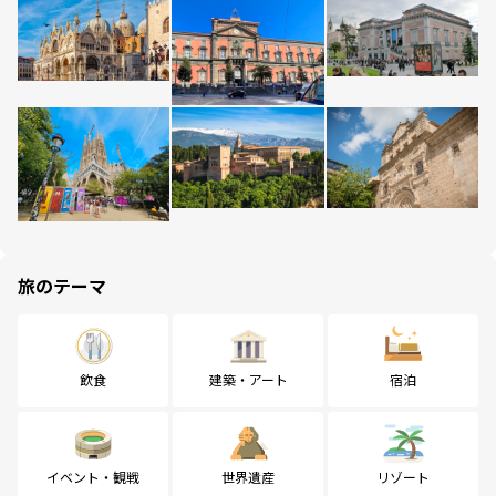
旅のテーマ
飲食
建築・アート
宿泊
イベント・観戦
世界遺産
リゾート