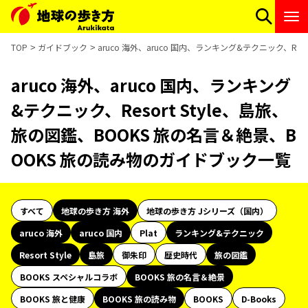
TOP
ガイドブック
aruco 海外、aruco 国内、ランキング&テクニック、Re
aruco 海外、aruco 国内、ランキング
&テクニック、Resort Style、島旅、
旅の図鑑、BOOKS 旅の名言＆絶景、B
OOKS 旅の読み物のガイドブック一覧
すべて
地球の歩き方 海外
地球の歩き方 Jシリーズ（国内）
aruco 海外
aruco 国内
Plat
ランキング&テクニック
Resort Style
島旅
御朱印
歴史時代
旅の図鑑
BOOKS スペシャルコラボ
BOOKS 旅の名言＆絶景
BOOKS 旅と健康
BOOKS 旅の読み物
BOOKS
D-Books