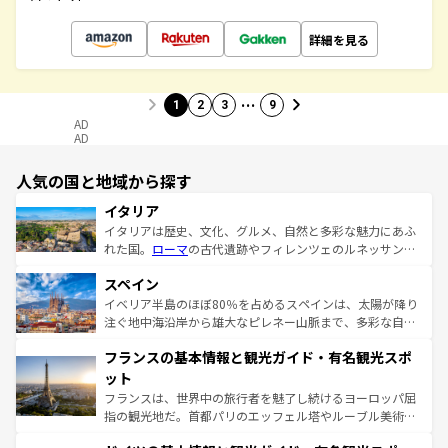
詳細を見る
…
1
2
3
9
AD
AD
人気の国と地域から探す
イタリア
イタリアは歴史、文化、グルメ、自然と多彩な魅力にあふ
れた国。
ローマ
の古代遺跡やフィレンツェのルネッサンス
美術、ヴェネツィアの運河など、歴史あるスポットはもち
スペイン
ろん、トスカーナの美しい田園風景やアマルフィ海岸の絶
景など、自然景観も見逃せない。観光の合間には、本場の
イベリア半島のほぼ80％を占めるスペインは、太陽が降り
ピザやパスタなど、絶品のイタリア料理を堪能することも
注ぐ地中海沿岸から雄大なピレネー山脈まで、多彩な自然
できる。朝目覚めてから夜眠るまで、すべての瞬間を楽し
と文化が詰まったヨーロッパ屈指の旅行先だ。多様な地域
フランスの基本情報と観光ガイド・有名観光スポ
ませてくれるイタリアで、忘れられない旅をしてみよう！
文化が根付くこの国では、情熱的なフラメンコ、熱気あふ
なお、新着のイタリア情報は
コンテンツ一覧
を参照してほ
れる闘牛、そして美味しいタパスが生活の一部となってい
ット
しい。
る。首都マドリードの洗練された雰囲気や、バルセロナの
フランスは、世界中の旅行者を魅了し続けるヨーロッパ屈
アートに溢れた街角から、地方では古代ローマ遺跡や中世
指の観光地だ。首都パリのエッフェル塔やルーブル美術館
の城塞都市、穏やかなビーチリゾートまで多彩な表情を見
といった象徴的なスポットから、田舎町の古風な美しさま
せる。地方によって風土や気候が異なるスペインはその個