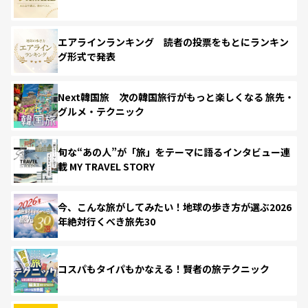
エアラインランキング 読者の投票をもとにランキン
グ形式で発表
Next韓国旅 次の韓国旅行がもっと楽しくなる 旅先・
グルメ・テクニック
旬な“あの人”が「旅」をテーマに語るインタビュー連
載 MY TRAVEL STORY
今、こんな旅がしてみたい！地球の歩き方が選ぶ2026
年絶対行くべき旅先30
コスパもタイパもかなえる！賢者の旅テクニック