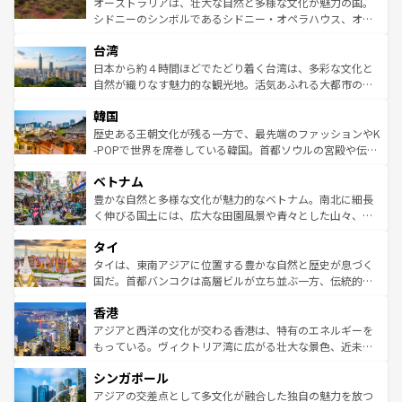
オーストラリアは、壮大な自然と多様な文化が魅力の国。
るだろう。車でのロードトリップや列車の旅も、アメリカ
文化や歴史が息づいている。「アロハスピリット」と呼ば
シドニーのシンボルであるシドニー・オペラハウス、オー
ならではの贅沢な旅のスタイルだ。 なお、新着のアメリカ
れるおもてなしの心で訪れる人々を迎えてくれるハワイの
ストラリア東海岸北部に広がる大サンゴ礁地帯グレートバ
情報は
コンテンツ一覧
を参照してほしい。
人々、おいしいローカルフードやハワイアンミュージッ
台湾
リアリーフや大陸中央部にそびえるウルル（エアーズロッ
ク、伝統的なフラダンスなど、すべてがハワイの魅力を彩
ク）、タスマニアの美しい原生林やケアンズの熱帯雨林な
日本から約４時間ほどでたどり着く台湾は、多彩な文化と
っている。訪れるたびに新しい発見と感動が待っているハ
ど、見どころがたくさん。また、カフェやワイン、オージ
自然が織りなす魅力的な観光地。活気あふれる大都市の台
ワイを、存分に味わってほしい。 なお、新着のハワイ情報
ービーフなどの食文化も豊かで、美味しいものであふれて
北やノスタルジックな町並みが人気な九份（ジォウフェ
は
コンテンツ一覧
を参照してほしい。
韓国
いる。アクティビティも充実しており、サーフィンやダイ
ン）、静ひつな山岳地帯である台湾東部など、都市の喧騒
ビング、ハイキングなど、アウトドア好きにはたまらな
と山間の静けさが共存しており、訪れる人に新しい発見と
歴史ある王朝文化が残る一方で、最先端のファッションやK
い。オーストラリアの多彩な魅力を存分に味わいつくそ
驚きをもたらしてくれる。また、奥深い台湾の食文化も魅
-POPで世界を席巻している韓国。首都ソウルの宮殿や伝統
う。 なお、新着のオーストラリア情報は
コンテンツ一覧
を
力で、夜市などの屋台グルメから高級料理、ヘルシーで美
家屋が並ぶエリアでは韓国の歴史と文化に浸ることがで
参照してほしい。
ベトナム
容にもいいと評判のスイーツなど、バラエティ豊かな料理
き、地方に足を延ばせば四季折々の自然美を楽しむことが
が味わえる。 なお、新着の台湾情報は
コンテンツ一覧
を参
できる。そして、キムチや焼肉、絶品のストリートフード
豊かな自然と多様な文化が魅力的なベトナム。南北に細長
照してほしい。
まで、さまざまな韓国料理が待っている。夜には、韓国な
く伸びる国土には、広大な田園風景や青々とした山々、世
らではのナイトライフも堪能できる。あたたかいホスピタ
界遺産に登録された壮大な自然景観が点在し、都市部では
タイ
リティに包まれながら、韓国の多彩な魅力を心ゆくまで味
急速な発展と共に伝統が息づく。ハノイの古い町並みやホ
わってみてほしい。 なお、新着の韓国情報は
コンテンツ一
ーチミン市のフランス統治時代の建物も、独特の雰囲気を
タイは、東南アジアに位置する豊かな自然と歴史が息づく
覧
を参照してほしい。
醸し出している。また、バラエティの豊かさとおいしさで
国だ。首都バンコクは高層ビルが立ち並ぶ一方、伝統的な
世界中の食通を魅了してやまないベトナム料理も魅力のひ
寺院や市場がいたるところに点在し、古きよき文化と現代
香港
とつ。フォーやバインミー、ベトナムコーヒーなどは、ぜ
の活気が交差している。北部ではチェンマイなどの山岳地
ひ現地で味わいたい。どの地域を訪れてもあたたかい人々
帯で自然と触れ合い、南部ではプーケットやクラビの美し
アジアと西洋の文化が交わる香港は、特有のエネルギーを
が旅行者を迎えてくれるので、きっと忘れられない旅にな
いビーチでリゾート気分を楽しむことができる。タイ料理
もっている。ヴィクトリア湾に広がる壮大な景色、近未来
るはずだ。 なお、新着のベトナム情報は
コンテンツ一覧
を
は世界的に有名で、屋台から高級レストランまで味覚を刺
的なアートスポット、そして歴史と現代が融合した町並
参照してほしい。
シンガポール
激する。気候は一年中温暖で、どの季節にも異なる楽しみ
み、どこを訪れても感動するはず。観光スポットが密集し
が待っている。親しみやすいタイの人々、仏教を中心とし
ており、効率よく見どころを回れるのも魅力。息をのむよ
アジアの交差点として多文化が融合した独自の魅力を放つ