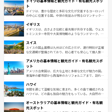
ドイツの基本情報と観光ガイド・有名観光スポッ
で、幅広い魅力が詰まっている。華麗な宮殿、歴史的な大
性で訪れる人を魅了する。 なお、新着のスペイン情報は
コ
聖堂、美しいビーチ、そして豊かな自然が、訪れる者を心
ト
ンテンツ一覧
を参照してほしい。
から魅了する。また、フランスは美食の国としても知ら
ドイツは、豊かな歴史と多彩な文化が交差するヨーロッパ
れ、フランス料理はユネスコ無形文化遺産にも登録されて
の中心に位置する国。中世の街並みが残るロマンチック街
いる。シャンパンの発祥地であるランス、プロヴァンスの
道から、未来を先取りするようなモダンな都市まで多様な
香り高いラベンダー畑など、多彩な楽しみ方が可能だ。さ
イギリス
顔を持つこの国は、どこを歩いても飽きることがない。ベ
らに、パリ以外の地域にも魅力が溢れており、どの街角に
ルリンの文化的活気、バイエルン州のアルプスの絶景、そ
イギリスは、古きよき伝統と最先端が共存する国。ウェス
も豊かな歴史と文化が息づいている。パリ以外の個性あふ
してライン川沿いのワイン畑といった風景は必見。ビール
トミンスター寺院や大英博物館のようなランドマーク、歴
れる地方に足を運ぶとそれぞれで全く異なる文化を体験で
とソーセージを味わいながら地元の人と過ごす楽しい時間
史ある大学都市、美しい丘陵地帯や牧歌的な風景など、エ
きるだろう。 なお、新着のフランス情報は
コンテンツ一覧
スイス
は、お酒好きな人にはぜひ体験してほしい。 なお、新着の
リアごとに異なる魅力がある。また、優雅なアフタヌーン
を参照してほしい。
ドイツ情報は
コンテンツ一覧
を参照してほしい。
ティー、ビール好きにはたまらない英国パブ、サッカー観
スイスの国土面積は九州ほどの広さだが、運行時刻が正確
戦など、本場だからこそできる体験も豊富。イギリスを旅
な交通網が整備されており、初心者でも安心して個人旅行
して楽しみつくそう。 なお、新着のイギリス情報は
コンテ
を楽しめる。日本同様に時刻表どおりの旅が可能だ。中世
アメリカの基本情報と観光ガイド・有名観光スポ
ンツ一覧
を参照してほしい。
の建物がそのまま残る町や、スイスならではのユニークな
博物館もあり、アルプス観光だけでなく町歩きも満喫する
ット
ことができる。国民の所得が高いため物価も高いが、旅行
アメリカ合衆国は、広大な土地と多様な文化が魅力の国。
者向けの交通パス提供のサービスもあり、うまく活用すれ
東海岸の都市部から西海岸のカリフォルニアまで、訪れる
ば市内交通費無料で観光を楽しむこともできる。 なお、新
場所ごとに異なる風景と体験が待っている。ニューヨーク
着のスイス情報は
コンテンツ一覧
を参照してほしい。
ハワイ
のような巨大都市は、観光、ショッピング、エンターテイ
ンメントが詰まった刺激的なスポットだ。一方、アメリカ
年間を通じて温暖な気候に恵まれ、多くの島で構成される
西部には大自然が広がり、グランドキャニオンやイエロー
ハワイは、どの島も独自の魅力をもっている。大自然の神
ストーン国立公園といった絶景が堪能できる。さらに、南
秘を感じたいなら、火山が生み出した壮大な景観を誇るハ
オーストラリアの基本情報と観光ガイド・有名観
部のニューオーリンズでは、音楽と美食が融合した独特の
ワイ島は見逃せない。また、定番の観光地といえばオアフ
文化が魅力。旅行者はアメリカの各地域で異なる魅力を楽
島だが、静かな自然を求めるならマウイ島やカウアイ島が
光スポット
しみながら、その多様性と豊かな歴史を感じることができ
おすすめ。エメラルドグリーンに輝く海をはじめ、豊かな