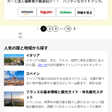
カーと達人編集者が厳選紹介！！ ハンディなガイドブック。
詳細を見る
…
1
2
3
12
AD
AD
人気の国と地域から探す
イタリア
イタリアは歴史、文化、グルメ、自然と多彩な魅力にあふ
れた国。
ローマ
の古代遺跡やフィレンツェのルネッサンス
美術、ヴェネツィアの運河など、歴史あるスポットはもち
スペイン
ろん、トスカーナの美しい田園風景やアマルフィ海岸の絶
景など、自然景観も見逃せない。観光の合間には、本場の
イベリア半島のほぼ80％を占めるスペインは、太陽が降り
ピザやパスタなど、絶品のイタリア料理を堪能することも
注ぐ地中海沿岸から雄大なピレネー山脈まで、多彩な自然
できる。朝目覚めてから夜眠るまで、すべての瞬間を楽し
と文化が詰まったヨーロッパ屈指の旅行先だ。多様な地域
フランスの基本情報と観光ガイド・有名観光スポ
ませてくれるイタリアで、忘れられない旅をしてみよう！
文化が根付くこの国では、情熱的なフラメンコ、熱気あふ
なお、新着のイタリア情報は
コンテンツ一覧
を参照してほ
れる闘牛、そして美味しいタパスが生活の一部となってい
ット
しい。
る。首都マドリードの洗練された雰囲気や、バルセロナの
フランスは、世界中の旅行者を魅了し続けるヨーロッパ屈
アートに溢れた街角から、地方では古代ローマ遺跡や中世
指の観光地だ。首都パリのエッフェル塔やルーブル美術館
の城塞都市、穏やかなビーチリゾートまで多彩な表情を見
といった象徴的なスポットから、田舎町の古風な美しさま