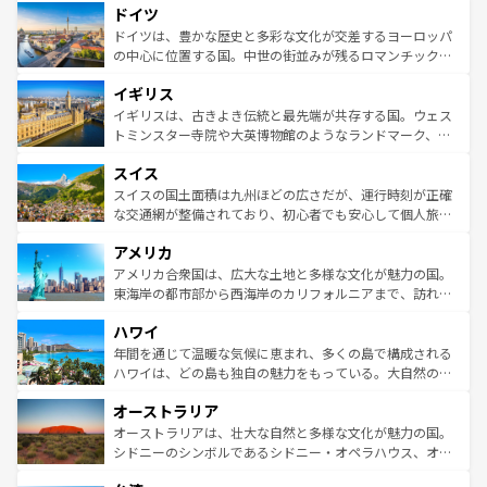
せる。地方によって風土や気候が異なるスペインはその個
ドイツ
で、幅広い魅力が詰まっている。華麗な宮殿、歴史的な大
性で訪れる人を魅了する。 なお、新着のスペイン情報は
コ
聖堂、美しいビーチ、そして豊かな自然が、訪れる者を心
ドイツは、豊かな歴史と多彩な文化が交差するヨーロッパ
ンテンツ一覧
を参照してほしい。
から魅了する。また、フランスは美食の国としても知ら
の中心に位置する国。中世の街並みが残るロマンチック街
れ、フランス料理はユネスコ無形文化遺産にも登録されて
道から、未来を先取りするようなモダンな都市まで多様な
イギリス
いる。シャンパンの発祥地であるランス、プロヴァンスの
顔を持つこの国は、どこを歩いても飽きることがない。ベ
香り高いラベンダー畑など、多彩な楽しみ方が可能だ。さ
ルリンの文化的活気、バイエルン州のアルプスの絶景、そ
イギリスは、古きよき伝統と最先端が共存する国。ウェス
らに、パリ以外の地域にも魅力が溢れており、どの街角に
してライン川沿いのワイン畑といった風景は必見。ビール
トミンスター寺院や大英博物館のようなランドマーク、歴
も豊かな歴史と文化が息づいている。パリ以外の個性あふ
とソーセージを味わいながら地元の人と過ごす楽しい時間
史ある大学都市、美しい丘陵地帯や牧歌的な風景など、エ
れる地方に足を運ぶとそれぞれで全く異なる文化を体験で
スイス
は、お酒好きな人にはぜひ体験してほしい。 なお、新着の
リアごとに異なる魅力がある。また、優雅なアフタヌーン
きるだろう。 なお、新着のフランス情報は
コンテンツ一覧
ドイツ情報は
コンテンツ一覧
を参照してほしい。
ティー、ビール好きにはたまらない英国パブ、サッカー観
スイスの国土面積は九州ほどの広さだが、運行時刻が正確
を参照してほしい。
戦など、本場だからこそできる体験も豊富。イギリスを旅
な交通網が整備されており、初心者でも安心して個人旅行
して楽しみつくそう。 なお、新着のイギリス情報は
コンテ
を楽しめる。日本同様に時刻表どおりの旅が可能だ。中世
アメリカ
ンツ一覧
を参照してほしい。
の建物がそのまま残る町や、スイスならではのユニークな
博物館もあり、アルプス観光だけでなく町歩きも満喫する
アメリカ合衆国は、広大な土地と多様な文化が魅力の国。
ことができる。国民の所得が高いため物価も高いが、旅行
東海岸の都市部から西海岸のカリフォルニアまで、訪れる
者向けの交通パス提供のサービスもあり、うまく活用すれ
場所ごとに異なる風景と体験が待っている。ニューヨーク
ハワイ
ば市内交通費無料で観光を楽しむこともできる。 なお、新
のような巨大都市は、観光、ショッピング、エンターテイ
着のスイス情報は
コンテンツ一覧
を参照してほしい。
ンメントが詰まった刺激的なスポットだ。一方、アメリカ
年間を通じて温暖な気候に恵まれ、多くの島で構成される
西部には大自然が広がり、グランドキャニオンやイエロー
ハワイは、どの島も独自の魅力をもっている。大自然の神
ストーン国立公園といった絶景が堪能できる。さらに、南
秘を感じたいなら、火山が生み出した壮大な景観を誇るハ
オーストラリア
部のニューオーリンズでは、音楽と美食が融合した独特の
ワイ島は見逃せない。また、定番の観光地といえばオアフ
文化が魅力。旅行者はアメリカの各地域で異なる魅力を楽
島だが、静かな自然を求めるならマウイ島やカウアイ島が
オーストラリアは、壮大な自然と多様な文化が魅力の国。
しみながら、その多様性と豊かな歴史を感じることができ
おすすめ。エメラルドグリーンに輝く海をはじめ、豊かな
シドニーのシンボルであるシドニー・オペラハウス、オー
るだろう。車でのロードトリップや列車の旅も、アメリカ
文化や歴史が息づいている。「アロハスピリット」と呼ば
ストラリア東海岸北部に広がる大サンゴ礁地帯グレートバ