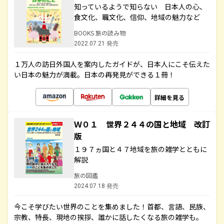
知っているようで知らない 日本人の心、
食文化、職文化、信仰、地域の魅力など
BOOKS 旅の読み物
2022.07.21 発売
１万人の訪日外国人を案内したガイドが、日本人にこそ伝えた
い日本の魅力が満載。日本の再発見ができる１冊！
詳細を見る
Ｗ０１ 世界２４４の国と地域 改訂
版
１９７ヵ国と４７地域を旅の雑学とともに
解説
旅の図鑑
2024.07.18 発売
今こそ学びたい世界のことを集めました！首都、言語、民族、
宗教、特長、現地の挨拶、誰かに話したくなる旅の雑学も。