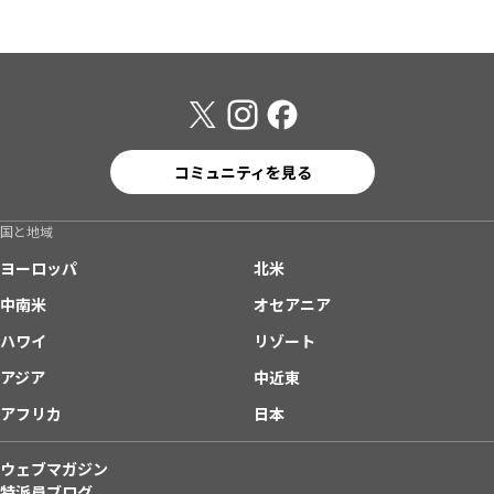
コミュニティを見る
国と地域
ヨーロッパ
北米
中南米
オセアニア
ハワイ
リゾート
アジア
中近東
アフリカ
日本
ウェブマガジン
特派員ブログ