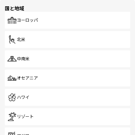
の多様性あふれるカラフルな町は、どこを歩いても新しい
国と地域
発見がある。さらに、治安のよさや充実した公共交通機関
も、旅行者にとっては魅力的なポイント。グルメも豊富
で、ホーカーズは地元の風情を楽しめる外せないスポット
ヨーロッパ
だ。訪れる人を飽きさせないシンガポールで、多様な魅力
を体感しよう。 なお、新着のシンガポール情報は
コンテン
ツ一覧
を参照してほしい。
北米
中南米
オセアニア
ハワイ
リゾート