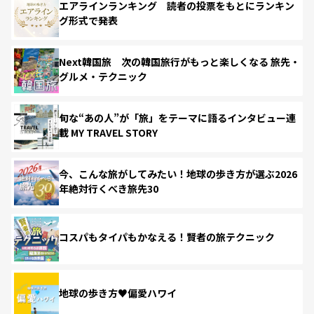
エアラインランキング 読者の投票をもとにランキン
グ形式で発表
Next韓国旅 次の韓国旅行がもっと楽しくなる 旅先・
グルメ・テクニック
旬な“あの人”が「旅」をテーマに語るインタビュー連
載 MY TRAVEL STORY
今、こんな旅がしてみたい！地球の歩き方が選ぶ2026
年絶対行くべき旅先30
コスパもタイパもかなえる！賢者の旅テクニック
地球の歩き方♥偏愛ハワイ