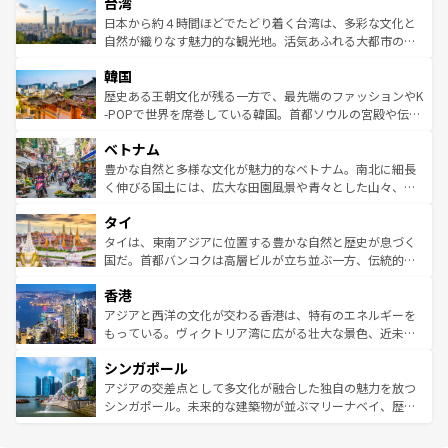
ならではの贅沢な旅のスタイルだ。 なお、新着のアメリカ
台湾
れるおもてなしの心で訪れる人々を迎えてくれるハワイの
リアリーフや大陸中央部にそびえるウルル（エアーズロッ
情報は
コンテンツ一覧
を参照してほしい。
人々、おいしいローカルフードやハワイアンミュージッ
ク）、タスマニアの美しい原生林やケアンズの熱帯雨林な
日本から約４時間ほどでたどり着く台湾は、多彩な文化と
ク、伝統的なフラダンスなど、すべてがハワイの魅力を彩
ど、見どころがたくさん。また、カフェやワイン、オージ
自然が織りなす魅力的な観光地。活気あふれる大都市の台
っている。訪れるたびに新しい発見と感動が待っているハ
ービーフなどの食文化も豊かで、美味しいものであふれて
北やノスタルジックな町並みが人気な九份（ジォウフェ
ワイを、存分に味わってほしい。 なお、新着のハワイ情報
韓国
いる。アクティビティも充実しており、サーフィンやダイ
ン）、静ひつな山岳地帯である台湾東部など、都市の喧騒
は
コンテンツ一覧
を参照してほしい。
ビング、ハイキングなど、アウトドア好きにはたまらな
と山間の静けさが共存しており、訪れる人に新しい発見と
歴史ある王朝文化が残る一方で、最先端のファッションやK
い。オーストラリアの多彩な魅力を存分に味わいつくそ
驚きをもたらしてくれる。また、奥深い台湾の食文化も魅
-POPで世界を席巻している韓国。首都ソウルの宮殿や伝統
う。 なお、新着のオーストラリア情報は
コンテンツ一覧
を
力で、夜市などの屋台グルメから高級料理、ヘルシーで美
家屋が並ぶエリアでは韓国の歴史と文化に浸ることがで
参照してほしい。
ベトナム
容にもいいと評判のスイーツなど、バラエティ豊かな料理
き、地方に足を延ばせば四季折々の自然美を楽しむことが
が味わえる。 なお、新着の台湾情報は
コンテンツ一覧
を参
できる。そして、キムチや焼肉、絶品のストリートフード
豊かな自然と多様な文化が魅力的なベトナム。南北に細長
照してほしい。
まで、さまざまな韓国料理が待っている。夜には、韓国な
く伸びる国土には、広大な田園風景や青々とした山々、世
らではのナイトライフも堪能できる。あたたかいホスピタ
界遺産に登録された壮大な自然景観が点在し、都市部では
タイ
リティに包まれながら、韓国の多彩な魅力を心ゆくまで味
急速な発展と共に伝統が息づく。ハノイの古い町並みやホ
わってみてほしい。 なお、新着の韓国情報は
コンテンツ一
ーチミン市のフランス統治時代の建物も、独特の雰囲気を
タイは、東南アジアに位置する豊かな自然と歴史が息づく
覧
を参照してほしい。
醸し出している。また、バラエティの豊かさとおいしさで
国だ。首都バンコクは高層ビルが立ち並ぶ一方、伝統的な
世界中の食通を魅了してやまないベトナム料理も魅力のひ
寺院や市場がいたるところに点在し、古きよき文化と現代
香港
とつ。フォーやバインミー、ベトナムコーヒーなどは、ぜ
の活気が交差している。北部ではチェンマイなどの山岳地
ひ現地で味わいたい。どの地域を訪れてもあたたかい人々
帯で自然と触れ合い、南部ではプーケットやクラビの美し
アジアと西洋の文化が交わる香港は、特有のエネルギーを
が旅行者を迎えてくれるので、きっと忘れられない旅にな
いビーチでリゾート気分を楽しむことができる。タイ料理
もっている。ヴィクトリア湾に広がる壮大な景色、近未来
るはずだ。 なお、新着のベトナム情報は
コンテンツ一覧
を
は世界的に有名で、屋台から高級レストランまで味覚を刺
的なアートスポット、そして歴史と現代が融合した町並
参照してほしい。
シンガポール
激する。気候は一年中温暖で、どの季節にも異なる楽しみ
み、どこを訪れても感動するはず。観光スポットが密集し
が待っている。親しみやすいタイの人々、仏教を中心とし
ており、効率よく見どころを回れるのも魅力。息をのむよ
アジアの交差点として多文化が融合した独自の魅力を放つ
た文化、そして多様な観光資源が、訪れる旅人を魅了し続
うな絶景から文化的な体験まで、香港を存分に楽しみ尽く
シンガポール。未来的な建築物が並ぶマリーナベイ、歴史
ける。 なお、新着のタイ情報は
コンテンツ一覧
を参照して
そう。 なお、新着の香港情報は
コンテンツ一覧
を参照して
と伝統を感じられるエスニックタウン、多数の緑豊かな公
ほしい。
ほしい。
園や自然保護区など、自然が調和した近代的な景観と文化