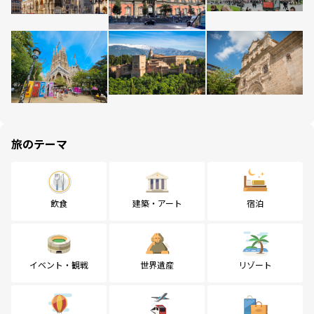
旅のテーマ
飲食
建築・アート
宿泊
イベント・観戦
世界遺産
リゾート