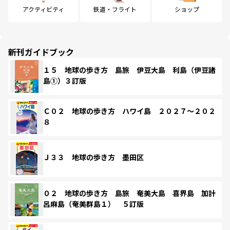
アクティビティ
鉄道・フライト
ショップ
新刊ガイドブック
１５ 地球の歩き方 島旅 伊豆大島 利島（伊豆諸
島①）３訂版
Ｃ０２ 地球の歩き方 ハワイ島 ２０２７～２０２
８
Ｊ３３ 地球の歩き方 墨田区
０２ 地球の歩き方 島旅 奄美大島 喜界島 加計
呂麻島（奄美群島１） ５訂版