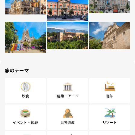
旅のテーマ
飲食
建築・アート
宿泊
イベント・観戦
世界遺産
リゾート