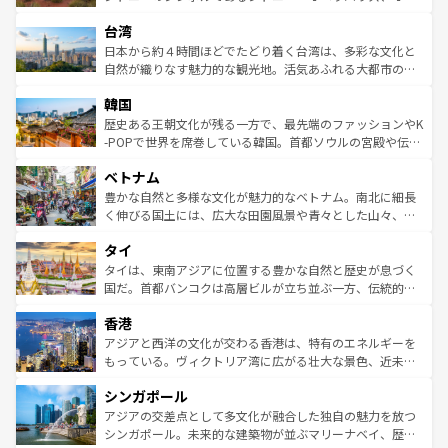
るだろう。車でのロードトリップや列車の旅も、アメリカ
文化や歴史が息づいている。「アロハスピリット」と呼ば
ストラリア東海岸北部に広がる大サンゴ礁地帯グレートバ
ならではの贅沢な旅のスタイルだ。 なお、新着のアメリカ
台湾
れるおもてなしの心で訪れる人々を迎えてくれるハワイの
リアリーフや大陸中央部にそびえるウルル（エアーズロッ
情報は
コンテンツ一覧
を参照してほしい。
人々、おいしいローカルフードやハワイアンミュージッ
ク）、タスマニアの美しい原生林やケアンズの熱帯雨林な
日本から約４時間ほどでたどり着く台湾は、多彩な文化と
ク、伝統的なフラダンスなど、すべてがハワイの魅力を彩
ど、見どころがたくさん。また、カフェやワイン、オージ
自然が織りなす魅力的な観光地。活気あふれる大都市の台
っている。訪れるたびに新しい発見と感動が待っているハ
ービーフなどの食文化も豊かで、美味しいものであふれて
北やノスタルジックな町並みが人気な九份（ジォウフェ
ワイを、存分に味わってほしい。 なお、新着のハワイ情報
韓国
いる。アクティビティも充実しており、サーフィンやダイ
ン）、静ひつな山岳地帯である台湾東部など、都市の喧騒
は
コンテンツ一覧
を参照してほしい。
ビング、ハイキングなど、アウトドア好きにはたまらな
と山間の静けさが共存しており、訪れる人に新しい発見と
歴史ある王朝文化が残る一方で、最先端のファッションやK
い。オーストラリアの多彩な魅力を存分に味わいつくそ
驚きをもたらしてくれる。また、奥深い台湾の食文化も魅
-POPで世界を席巻している韓国。首都ソウルの宮殿や伝統
う。 なお、新着のオーストラリア情報は
コンテンツ一覧
を
力で、夜市などの屋台グルメから高級料理、ヘルシーで美
家屋が並ぶエリアでは韓国の歴史と文化に浸ることがで
参照してほしい。
ベトナム
容にもいいと評判のスイーツなど、バラエティ豊かな料理
き、地方に足を延ばせば四季折々の自然美を楽しむことが
が味わえる。 なお、新着の台湾情報は
コンテンツ一覧
を参
できる。そして、キムチや焼肉、絶品のストリートフード
豊かな自然と多様な文化が魅力的なベトナム。南北に細長
照してほしい。
まで、さまざまな韓国料理が待っている。夜には、韓国な
く伸びる国土には、広大な田園風景や青々とした山々、世
らではのナイトライフも堪能できる。あたたかいホスピタ
界遺産に登録された壮大な自然景観が点在し、都市部では
タイ
リティに包まれながら、韓国の多彩な魅力を心ゆくまで味
急速な発展と共に伝統が息づく。ハノイの古い町並みやホ
わってみてほしい。 なお、新着の韓国情報は
コンテンツ一
ーチミン市のフランス統治時代の建物も、独特の雰囲気を
タイは、東南アジアに位置する豊かな自然と歴史が息づく
覧
を参照してほしい。
醸し出している。また、バラエティの豊かさとおいしさで
国だ。首都バンコクは高層ビルが立ち並ぶ一方、伝統的な
世界中の食通を魅了してやまないベトナム料理も魅力のひ
寺院や市場がいたるところに点在し、古きよき文化と現代
香港
とつ。フォーやバインミー、ベトナムコーヒーなどは、ぜ
の活気が交差している。北部ではチェンマイなどの山岳地
ひ現地で味わいたい。どの地域を訪れてもあたたかい人々
帯で自然と触れ合い、南部ではプーケットやクラビの美し
アジアと西洋の文化が交わる香港は、特有のエネルギーを
が旅行者を迎えてくれるので、きっと忘れられない旅にな
いビーチでリゾート気分を楽しむことができる。タイ料理
もっている。ヴィクトリア湾に広がる壮大な景色、近未来
るはずだ。 なお、新着のベトナム情報は
コンテンツ一覧
を
は世界的に有名で、屋台から高級レストランまで味覚を刺
的なアートスポット、そして歴史と現代が融合した町並
参照してほしい。
シンガポール
激する。気候は一年中温暖で、どの季節にも異なる楽しみ
み、どこを訪れても感動するはず。観光スポットが密集し
が待っている。親しみやすいタイの人々、仏教を中心とし
ており、効率よく見どころを回れるのも魅力。息をのむよ
アジアの交差点として多文化が融合した独自の魅力を放つ
た文化、そして多様な観光資源が、訪れる旅人を魅了し続
うな絶景から文化的な体験まで、香港を存分に楽しみ尽く
シンガポール。未来的な建築物が並ぶマリーナベイ、歴史