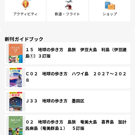
アクティビティ
鉄道・フライト
ショップ
新刊ガイドブック
１５ 地球の歩き方 島旅 伊豆大島 利島（伊豆諸
島①）３訂版
Ｃ０２ 地球の歩き方 ハワイ島 ２０２７～２０２
８
Ｊ３３ 地球の歩き方 墨田区
０２ 地球の歩き方 島旅 奄美大島 喜界島 加計
呂麻島（奄美群島１） ５訂版