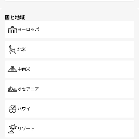
ける。 なお、新着のタイ情報は
コンテンツ一覧
を参照して
そう。 なお、新着の香港情報は
コンテンツ一覧
を参照して
と伝統を感じられるエスニックタウン、多数の緑豊かな公
ほしい。
ほしい。
園や自然保護区など、自然が調和した近代的な景観と文化
の多様性あふれるカラフルな町は、どこを歩いても新しい
国と地域
発見がある。さらに、治安のよさや充実した公共交通機関
も、旅行者にとっては魅力的なポイント。グルメも豊富
で、ホーカーズは地元の風情を楽しめる外せないスポット
ヨーロッパ
だ。訪れる人を飽きさせないシンガポールで、多様な魅力
を体感しよう。 なお、新着のシンガポール情報は
コンテン
ツ一覧
を参照してほしい。
北米
中南米
オセアニア
ハワイ
リゾート