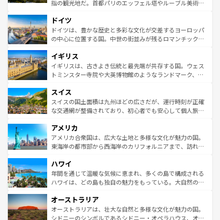
アートに溢れた街角から、地方では古代ローマ遺跡や中世
指の観光地だ。首都パリのエッフェル塔やルーブル美術館
の城塞都市、穏やかなビーチリゾートまで多彩な表情を見
といった象徴的なスポットから、田舎町の古風な美しさま
せる。地方によって風土や気候が異なるスペインはその個
ドイツ
で、幅広い魅力が詰まっている。華麗な宮殿、歴史的な大
性で訪れる人を魅了する。 なお、新着のスペイン情報は
コ
聖堂、美しいビーチ、そして豊かな自然が、訪れる者を心
ドイツは、豊かな歴史と多彩な文化が交差するヨーロッパ
ンテンツ一覧
を参照してほしい。
から魅了する。また、フランスは美食の国としても知ら
の中心に位置する国。中世の街並みが残るロマンチック街
れ、フランス料理はユネスコ無形文化遺産にも登録されて
道から、未来を先取りするようなモダンな都市まで多様な
イギリス
いる。シャンパンの発祥地であるランス、プロヴァンスの
顔を持つこの国は、どこを歩いても飽きることがない。ベ
香り高いラベンダー畑など、多彩な楽しみ方が可能だ。さ
ルリンの文化的活気、バイエルン州のアルプスの絶景、そ
イギリスは、古きよき伝統と最先端が共存する国。ウェス
らに、パリ以外の地域にも魅力が溢れており、どの街角に
してライン川沿いのワイン畑といった風景は必見。ビール
トミンスター寺院や大英博物館のようなランドマーク、歴
も豊かな歴史と文化が息づいている。パリ以外の個性あふ
とソーセージを味わいながら地元の人と過ごす楽しい時間
史ある大学都市、美しい丘陵地帯や牧歌的な風景など、エ
れる地方に足を運ぶとそれぞれで全く異なる文化を体験で
スイス
は、お酒好きな人にはぜひ体験してほしい。 なお、新着の
リアごとに異なる魅力がある。また、優雅なアフタヌーン
きるだろう。 なお、新着のフランス情報は
コンテンツ一覧
ドイツ情報は
コンテンツ一覧
を参照してほしい。
ティー、ビール好きにはたまらない英国パブ、サッカー観
スイスの国土面積は九州ほどの広さだが、運行時刻が正確
を参照してほしい。
戦など、本場だからこそできる体験も豊富。イギリスを旅
な交通網が整備されており、初心者でも安心して個人旅行
して楽しみつくそう。 なお、新着のイギリス情報は
コンテ
を楽しめる。日本同様に時刻表どおりの旅が可能だ。中世
アメリカ
ンツ一覧
を参照してほしい。
の建物がそのまま残る町や、スイスならではのユニークな
博物館もあり、アルプス観光だけでなく町歩きも満喫する
アメリカ合衆国は、広大な土地と多様な文化が魅力の国。
ことができる。国民の所得が高いため物価も高いが、旅行
東海岸の都市部から西海岸のカリフォルニアまで、訪れる
者向けの交通パス提供のサービスもあり、うまく活用すれ
場所ごとに異なる風景と体験が待っている。ニューヨーク
ハワイ
ば市内交通費無料で観光を楽しむこともできる。 なお、新
のような巨大都市は、観光、ショッピング、エンターテイ
着のスイス情報は
コンテンツ一覧
を参照してほしい。
ンメントが詰まった刺激的なスポットだ。一方、アメリカ
年間を通じて温暖な気候に恵まれ、多くの島で構成される
西部には大自然が広がり、グランドキャニオンやイエロー
ハワイは、どの島も独自の魅力をもっている。大自然の神
ストーン国立公園といった絶景が堪能できる。さらに、南
秘を感じたいなら、火山が生み出した壮大な景観を誇るハ
オーストラリア
部のニューオーリンズでは、音楽と美食が融合した独特の
ワイ島は見逃せない。また、定番の観光地といえばオアフ
文化が魅力。旅行者はアメリカの各地域で異なる魅力を楽
島だが、静かな自然を求めるならマウイ島やカウアイ島が
オーストラリアは、壮大な自然と多様な文化が魅力の国。
しみながら、その多様性と豊かな歴史を感じることができ
おすすめ。エメラルドグリーンに輝く海をはじめ、豊かな
シドニーのシンボルであるシドニー・オペラハウス、オー