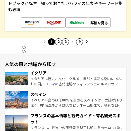
ドブックが誕生。知っておきたいハワイの年表やキーワード集
も必読
詳細を見る
…
1
2
3
9
AD
AD
人気の国と地域から探す
イタリア
イタリアは歴史、文化、グルメ、自然と多彩な魅力にあふ
れた国。
ローマ
の古代遺跡やフィレンツェのルネッサンス
美術、ヴェネツィアの運河など、歴史あるスポットはもち
スペイン
ろん、トスカーナの美しい田園風景やアマルフィ海岸の絶
景など、自然景観も見逃せない。観光の合間には、本場の
イベリア半島のほぼ80％を占めるスペインは、太陽が降り
ピザやパスタなど、絶品のイタリア料理を堪能することも
注ぐ地中海沿岸から雄大なピレネー山脈まで、多彩な自然
できる。朝目覚めてから夜眠るまで、すべての瞬間を楽し
と文化が詰まったヨーロッパ屈指の旅行先だ。多様な地域
フランスの基本情報と観光ガイド・有名観光スポ
ませてくれるイタリアで、忘れられない旅をしてみよう！
文化が根付くこの国では、情熱的なフラメンコ、熱気あふ
なお、新着のイタリア情報は
コンテンツ一覧
を参照してほ
れる闘牛、そして美味しいタパスが生活の一部となってい
ット
しい。
る。首都マドリードの洗練された雰囲気や、バルセロナの
フランスは、世界中の旅行者を魅了し続けるヨーロッパ屈