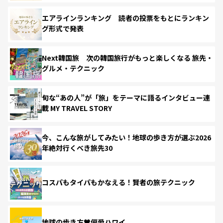
エアラインランキング 読者の投票をもとにランキン
グ形式で発表
Next韓国旅 次の韓国旅行がもっと楽しくなる 旅先・
グルメ・テクニック
旬な“あの人”が「旅」をテーマに語るインタビュー連
載 MY TRAVEL STORY
今、こんな旅がしてみたい！地球の歩き方が選ぶ2026
年絶対行くべき旅先30
コスパもタイパもかなえる！賢者の旅テクニック
地球の歩き方♥偏愛ハワイ