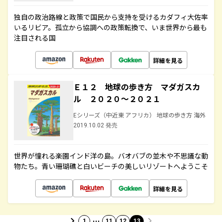
独自の政治路線と政策で国民から支持を受けるカダフィ大佐率
いるリビア。孤立から協調への政策転換で、いま世界から最も
注目される国
詳細を見る
Ｅ１２ 地球の歩き方 マダガスカ
ル ２０２０～２０２１
Eシリーズ（中近東 アフリカ） 地球の歩き方 海外
2019.10.02 発売
世界が憧れる楽園インド洋の島。バオバブの並木や不思議な動
物たち。青い珊瑚礁と白いビーチの美しいリゾートへようこそ
詳細を見る
…
1
11
12
13