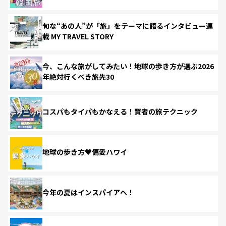
旬な“あの人”が「旅」をテーマに語るインタビュー連
載 MY TRAVEL STORY
今、こんな旅がしてみたい！地球の歩き方が選ぶ2026
年絶対行くべき旅先30
コスパもタイパもかなえる！賢者の旅テクニック
地球の歩き方♥偏愛ハワイ
今年の夏はインスパイアへ！