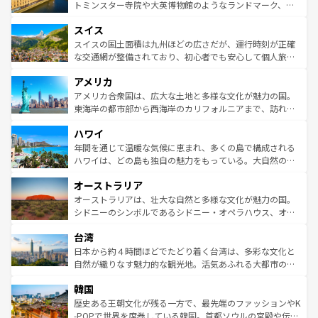
らに、パリ以外の地域にも魅力が溢れており、どの街角に
してライン川沿いのワイン畑といった風景は必見。ビール
トミンスター寺院や大英博物館のようなランドマーク、歴
も豊かな歴史と文化が息づいている。パリ以外の個性あふ
とソーセージを味わいながら地元の人と過ごす楽しい時間
史ある大学都市、美しい丘陵地帯や牧歌的な風景など、エ
れる地方に足を運ぶとそれぞれで全く異なる文化を体験で
スイス
は、お酒好きな人にはぜひ体験してほしい。 なお、新着の
リアごとに異なる魅力がある。また、優雅なアフタヌーン
きるだろう。 なお、新着のフランス情報は
コンテンツ一覧
ドイツ情報は
コンテンツ一覧
を参照してほしい。
ティー、ビール好きにはたまらない英国パブ、サッカー観
スイスの国土面積は九州ほどの広さだが、運行時刻が正確
を参照してほしい。
戦など、本場だからこそできる体験も豊富。イギリスを旅
な交通網が整備されており、初心者でも安心して個人旅行
して楽しみつくそう。 なお、新着のイギリス情報は
コンテ
を楽しめる。日本同様に時刻表どおりの旅が可能だ。中世
アメリカ
ンツ一覧
を参照してほしい。
の建物がそのまま残る町や、スイスならではのユニークな
博物館もあり、アルプス観光だけでなく町歩きも満喫する
アメリカ合衆国は、広大な土地と多様な文化が魅力の国。
ことができる。国民の所得が高いため物価も高いが、旅行
東海岸の都市部から西海岸のカリフォルニアまで、訪れる
者向けの交通パス提供のサービスもあり、うまく活用すれ
場所ごとに異なる風景と体験が待っている。ニューヨーク
ハワイ
ば市内交通費無料で観光を楽しむこともできる。 なお、新
のような巨大都市は、観光、ショッピング、エンターテイ
着のスイス情報は
コンテンツ一覧
を参照してほしい。
ンメントが詰まった刺激的なスポットだ。一方、アメリカ
年間を通じて温暖な気候に恵まれ、多くの島で構成される
西部には大自然が広がり、グランドキャニオンやイエロー
ハワイは、どの島も独自の魅力をもっている。大自然の神
ストーン国立公園といった絶景が堪能できる。さらに、南
秘を感じたいなら、火山が生み出した壮大な景観を誇るハ
オーストラリア
部のニューオーリンズでは、音楽と美食が融合した独特の
ワイ島は見逃せない。また、定番の観光地といえばオアフ
文化が魅力。旅行者はアメリカの各地域で異なる魅力を楽
島だが、静かな自然を求めるならマウイ島やカウアイ島が
オーストラリアは、壮大な自然と多様な文化が魅力の国。
しみながら、その多様性と豊かな歴史を感じることができ
おすすめ。エメラルドグリーンに輝く海をはじめ、豊かな
シドニーのシンボルであるシドニー・オペラハウス、オー
るだろう。車でのロードトリップや列車の旅も、アメリカ
文化や歴史が息づいている。「アロハスピリット」と呼ば
ストラリア東海岸北部に広がる大サンゴ礁地帯グレートバ
ならではの贅沢な旅のスタイルだ。 なお、新着のアメリカ
台湾
れるおもてなしの心で訪れる人々を迎えてくれるハワイの
リアリーフや大陸中央部にそびえるウルル（エアーズロッ
情報は
コンテンツ一覧
を参照してほしい。
人々、おいしいローカルフードやハワイアンミュージッ
ク）、タスマニアの美しい原生林やケアンズの熱帯雨林な
日本から約４時間ほどでたどり着く台湾は、多彩な文化と
ク、伝統的なフラダンスなど、すべてがハワイの魅力を彩
ど、見どころがたくさん。また、カフェやワイン、オージ
自然が織りなす魅力的な観光地。活気あふれる大都市の台
っている。訪れるたびに新しい発見と感動が待っているハ
ービーフなどの食文化も豊かで、美味しいものであふれて
北やノスタルジックな町並みが人気な九份（ジォウフェ
ワイを、存分に味わってほしい。 なお、新着のハワイ情報
韓国
いる。アクティビティも充実しており、サーフィンやダイ
ン）、静ひつな山岳地帯である台湾東部など、都市の喧騒
は
コンテンツ一覧
を参照してほしい。
ビング、ハイキングなど、アウトドア好きにはたまらな
と山間の静けさが共存しており、訪れる人に新しい発見と
歴史ある王朝文化が残る一方で、最先端のファッションやK
い。オーストラリアの多彩な魅力を存分に味わいつくそ
驚きをもたらしてくれる。また、奥深い台湾の食文化も魅
-POPで世界を席巻している韓国。首都ソウルの宮殿や伝統