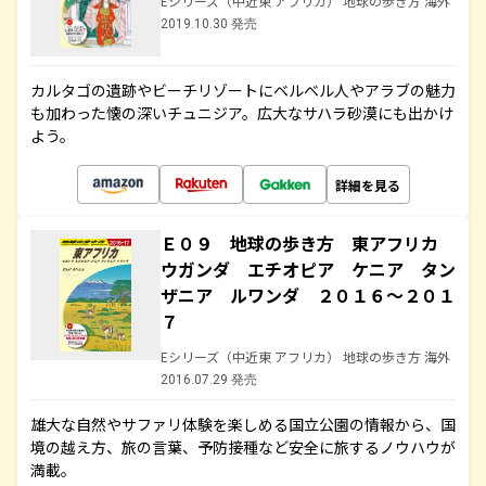
Eシリーズ（中近東 アフリカ） 地球の歩き方 海外
2019.10.30 発売
カルタゴの遺跡やビーチリゾートにベルベル人やアラブの魅力
も加わった懐の深いチュニジア。広大なサハラ砂漠にも出かけ
よう。
詳細を見る
Ｅ０９ 地球の歩き方 東アフリカ
ウガンダ エチオピア ケニア タン
ザニア ルワンダ ２０１６～２０１
７
Eシリーズ（中近東 アフリカ） 地球の歩き方 海外
2016.07.29 発売
雄大な自然やサファリ体験を楽しめる国立公園の情報から、国
境の越え方、旅の言葉、予防接種など安全に旅するノウハウが
満載。