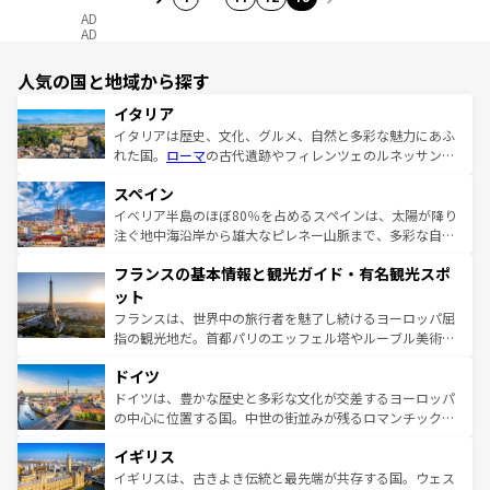
AD
AD
人気の国と地域から探す
イタリア
イタリアは歴史、文化、グルメ、自然と多彩な魅力にあふ
れた国。
ローマ
の古代遺跡やフィレンツェのルネッサンス
美術、ヴェネツィアの運河など、歴史あるスポットはもち
スペイン
ろん、トスカーナの美しい田園風景やアマルフィ海岸の絶
景など、自然景観も見逃せない。観光の合間には、本場の
イベリア半島のほぼ80％を占めるスペインは、太陽が降り
ピザやパスタなど、絶品のイタリア料理を堪能することも
注ぐ地中海沿岸から雄大なピレネー山脈まで、多彩な自然
できる。朝目覚めてから夜眠るまで、すべての瞬間を楽し
と文化が詰まったヨーロッパ屈指の旅行先だ。多様な地域
フランスの基本情報と観光ガイド・有名観光スポ
ませてくれるイタリアで、忘れられない旅をしてみよう！
文化が根付くこの国では、情熱的なフラメンコ、熱気あふ
なお、新着のイタリア情報は
コンテンツ一覧
を参照してほ
れる闘牛、そして美味しいタパスが生活の一部となってい
ット
しい。
る。首都マドリードの洗練された雰囲気や、バルセロナの
フランスは、世界中の旅行者を魅了し続けるヨーロッパ屈
アートに溢れた街角から、地方では古代ローマ遺跡や中世
指の観光地だ。首都パリのエッフェル塔やルーブル美術館
の城塞都市、穏やかなビーチリゾートまで多彩な表情を見
といった象徴的なスポットから、田舎町の古風な美しさま
せる。地方によって風土や気候が異なるスペインはその個
ドイツ
で、幅広い魅力が詰まっている。華麗な宮殿、歴史的な大
性で訪れる人を魅了する。 なお、新着のスペイン情報は
コ
聖堂、美しいビーチ、そして豊かな自然が、訪れる者を心
ドイツは、豊かな歴史と多彩な文化が交差するヨーロッパ
ンテンツ一覧
を参照してほしい。
から魅了する。また、フランスは美食の国としても知ら
の中心に位置する国。中世の街並みが残るロマンチック街
れ、フランス料理はユネスコ無形文化遺産にも登録されて
道から、未来を先取りするようなモダンな都市まで多様な
イギリス
いる。シャンパンの発祥地であるランス、プロヴァンスの
顔を持つこの国は、どこを歩いても飽きることがない。ベ
香り高いラベンダー畑など、多彩な楽しみ方が可能だ。さ
ルリンの文化的活気、バイエルン州のアルプスの絶景、そ
イギリスは、古きよき伝統と最先端が共存する国。ウェス