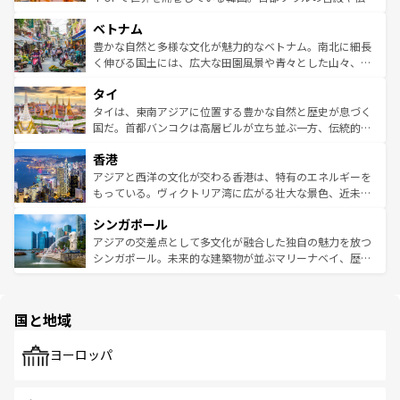
う。 なお、新着のオーストラリア情報は
コンテンツ一覧
を
力で、夜市などの屋台グルメから高級料理、ヘルシーで美
家屋が並ぶエリアでは韓国の歴史と文化に浸ることがで
参照してほしい。
ベトナム
容にもいいと評判のスイーツなど、バラエティ豊かな料理
き、地方に足を延ばせば四季折々の自然美を楽しむことが
が味わえる。 なお、新着の台湾情報は
コンテンツ一覧
を参
できる。そして、キムチや焼肉、絶品のストリートフード
豊かな自然と多様な文化が魅力的なベトナム。南北に細長
照してほしい。
まで、さまざまな韓国料理が待っている。夜には、韓国な
く伸びる国土には、広大な田園風景や青々とした山々、世
らではのナイトライフも堪能できる。あたたかいホスピタ
界遺産に登録された壮大な自然景観が点在し、都市部では
タイ
リティに包まれながら、韓国の多彩な魅力を心ゆくまで味
急速な発展と共に伝統が息づく。ハノイの古い町並みやホ
わってみてほしい。 なお、新着の韓国情報は
コンテンツ一
ーチミン市のフランス統治時代の建物も、独特の雰囲気を
タイは、東南アジアに位置する豊かな自然と歴史が息づく
覧
を参照してほしい。
醸し出している。また、バラエティの豊かさとおいしさで
国だ。首都バンコクは高層ビルが立ち並ぶ一方、伝統的な
世界中の食通を魅了してやまないベトナム料理も魅力のひ
寺院や市場がいたるところに点在し、古きよき文化と現代
香港
とつ。フォーやバインミー、ベトナムコーヒーなどは、ぜ
の活気が交差している。北部ではチェンマイなどの山岳地
ひ現地で味わいたい。どの地域を訪れてもあたたかい人々
帯で自然と触れ合い、南部ではプーケットやクラビの美し
アジアと西洋の文化が交わる香港は、特有のエネルギーを
が旅行者を迎えてくれるので、きっと忘れられない旅にな
いビーチでリゾート気分を楽しむことができる。タイ料理
もっている。ヴィクトリア湾に広がる壮大な景色、近未来
るはずだ。 なお、新着のベトナム情報は
コンテンツ一覧
を
は世界的に有名で、屋台から高級レストランまで味覚を刺
的なアートスポット、そして歴史と現代が融合した町並
参照してほしい。
シンガポール
激する。気候は一年中温暖で、どの季節にも異なる楽しみ
み、どこを訪れても感動するはず。観光スポットが密集し
が待っている。親しみやすいタイの人々、仏教を中心とし
ており、効率よく見どころを回れるのも魅力。息をのむよ
アジアの交差点として多文化が融合した独自の魅力を放つ
た文化、そして多様な観光資源が、訪れる旅人を魅了し続
うな絶景から文化的な体験まで、香港を存分に楽しみ尽く
シンガポール。未来的な建築物が並ぶマリーナベイ、歴史
ける。 なお、新着のタイ情報は
コンテンツ一覧
を参照して
そう。 なお、新着の香港情報は
コンテンツ一覧
を参照して
と伝統を感じられるエスニックタウン、多数の緑豊かな公
ほしい。
ほしい。
園や自然保護区など、自然が調和した近代的な景観と文化
の多様性あふれるカラフルな町は、どこを歩いても新しい
国と地域
発見がある。さらに、治安のよさや充実した公共交通機関
も、旅行者にとっては魅力的なポイント。グルメも豊富
で、ホーカーズは地元の風情を楽しめる外せないスポット
ヨーロッパ
だ。訪れる人を飽きさせないシンガポールで、多様な魅力
を体感しよう。 なお、新着のシンガポール情報は
コンテン