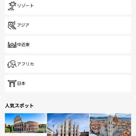
リゾート
アジア
中近東
アフリカ
日本
人気スポット