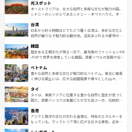
文化が魅力。旅行者はアメリカの各地域で異なる魅力を楽
島だが、静かな自然を求めるならマウイ島やカウアイ島が
光スポット
しみながら、その多様性と豊かな歴史を感じることができ
おすすめ。エメラルドグリーンに輝く海をはじめ、豊かな
オーストラリアは、壮大な自然と多様な文化が魅力の国。
るだろう。車でのロードトリップや列車の旅も、アメリカ
文化や歴史が息づいている。「アロハスピリット」と呼ば
シドニーのシンボルであるシドニー・オペラハウス、オー
ならではの贅沢な旅のスタイルだ。 なお、新着のアメリカ
れるおもてなしの心で訪れる人々を迎えてくれるハワイの
ストラリア東海岸北部に広がる大サンゴ礁地帯グレートバ
情報は
コンテンツ一覧
を参照してほしい。
人々、おいしいローカルフードやハワイアンミュージッ
台湾
リアリーフや大陸中央部にそびえるウルル（エアーズロッ
ク、伝統的なフラダンスなど、すべてがハワイの魅力を彩
ク）、タスマニアの美しい原生林やケアンズの熱帯雨林な
日本から約４時間ほどでたどり着く台湾は、多彩な文化と
っている。訪れるたびに新しい発見と感動が待っているハ
ど、見どころがたくさん。また、カフェやワイン、オージ
自然が織りなす魅力的な観光地。活気あふれる大都市の台
ワイを、存分に味わってほしい。 なお、新着のハワイ情報
ービーフなどの食文化も豊かで、美味しいものであふれて
北やノスタルジックな町並みが人気な九份（ジォウフェ
は
コンテンツ一覧
を参照してほしい。
韓国
いる。アクティビティも充実しており、サーフィンやダイ
ン）、静ひつな山岳地帯である台湾東部など、都市の喧騒
ビング、ハイキングなど、アウトドア好きにはたまらな
と山間の静けさが共存しており、訪れる人に新しい発見と
歴史ある王朝文化が残る一方で、最先端のファッションやK
い。オーストラリアの多彩な魅力を存分に味わいつくそ
驚きをもたらしてくれる。また、奥深い台湾の食文化も魅
-POPで世界を席巻している韓国。首都ソウルの宮殿や伝統
う。 なお、新着のオーストラリア情報は
コンテンツ一覧
を
力で、夜市などの屋台グルメから高級料理、ヘルシーで美
家屋が並ぶエリアでは韓国の歴史と文化に浸ることがで
参照してほしい。
ベトナム
容にもいいと評判のスイーツなど、バラエティ豊かな料理
き、地方に足を延ばせば四季折々の自然美を楽しむことが
が味わえる。 なお、新着の台湾情報は
コンテンツ一覧
を参
できる。そして、キムチや焼肉、絶品のストリートフード
豊かな自然と多様な文化が魅力的なベトナム。南北に細長
照してほしい。
まで、さまざまな韓国料理が待っている。夜には、韓国な
く伸びる国土には、広大な田園風景や青々とした山々、世
らではのナイトライフも堪能できる。あたたかいホスピタ
界遺産に登録された壮大な自然景観が点在し、都市部では
タイ
リティに包まれながら、韓国の多彩な魅力を心ゆくまで味
急速な発展と共に伝統が息づく。ハノイの古い町並みやホ
わってみてほしい。 なお、新着の韓国情報は
コンテンツ一
ーチミン市のフランス統治時代の建物も、独特の雰囲気を
タイは、東南アジアに位置する豊かな自然と歴史が息づく
覧
を参照してほしい。
醸し出している。また、バラエティの豊かさとおいしさで
国だ。首都バンコクは高層ビルが立ち並ぶ一方、伝統的な
世界中の食通を魅了してやまないベトナム料理も魅力のひ
寺院や市場がいたるところに点在し、古きよき文化と現代
香港
とつ。フォーやバインミー、ベトナムコーヒーなどは、ぜ
の活気が交差している。北部ではチェンマイなどの山岳地
ひ現地で味わいたい。どの地域を訪れてもあたたかい人々
帯で自然と触れ合い、南部ではプーケットやクラビの美し
アジアと西洋の文化が交わる香港は、特有のエネルギーを
が旅行者を迎えてくれるので、きっと忘れられない旅にな
いビーチでリゾート気分を楽しむことができる。タイ料理
もっている。ヴィクトリア湾に広がる壮大な景色、近未来
るはずだ。 なお、新着のベトナム情報は
コンテンツ一覧
を
は世界的に有名で、屋台から高級レストランまで味覚を刺
的なアートスポット、そして歴史と現代が融合した町並
参照してほしい。
激する。気候は一年中温暖で、どの季節にも異なる楽しみ