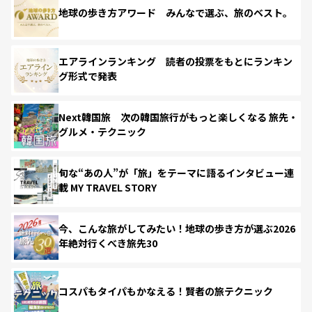
地球の歩き方アワード みんなで選ぶ、旅のベスト。
エアラインランキング 読者の投票をもとにランキン
グ形式で発表
Next韓国旅 次の韓国旅行がもっと楽しくなる 旅先・
グルメ・テクニック
旬な“あの人”が「旅」をテーマに語るインタビュー連
載 MY TRAVEL STORY
今、こんな旅がしてみたい！地球の歩き方が選ぶ2026
年絶対行くべき旅先30
コスパもタイパもかなえる！賢者の旅テクニック