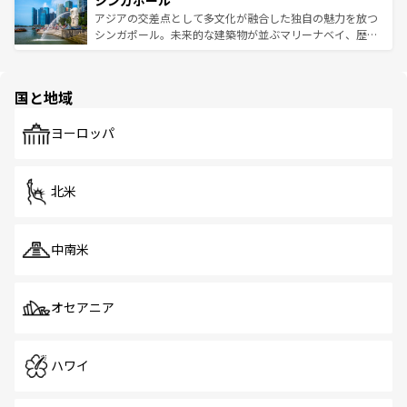
シンガポール
み、どこを訪れても感動するはず。観光スポットが密集し
が待っている。親しみやすいタイの人々、仏教を中心とし
ており、効率よく見どころを回れるのも魅力。息をのむよ
アジアの交差点として多文化が融合した独自の魅力を放つ
た文化、そして多様な観光資源が、訪れる旅人を魅了し続
うな絶景から文化的な体験まで、香港を存分に楽しみ尽く
シンガポール。未来的な建築物が並ぶマリーナベイ、歴史
ける。 なお、新着のタイ情報は
コンテンツ一覧
を参照して
そう。 なお、新着の香港情報は
コンテンツ一覧
を参照して
と伝統を感じられるエスニックタウン、多数の緑豊かな公
ほしい。
ほしい。
園や自然保護区など、自然が調和した近代的な景観と文化
の多様性あふれるカラフルな町は、どこを歩いても新しい
国と地域
発見がある。さらに、治安のよさや充実した公共交通機関
も、旅行者にとっては魅力的なポイント。グルメも豊富
で、ホーカーズは地元の風情を楽しめる外せないスポット
ヨーロッパ
だ。訪れる人を飽きさせないシンガポールで、多様な魅力
を体感しよう。 なお、新着のシンガポール情報は
コンテン
ツ一覧
を参照してほしい。
北米
中南米
オセアニア
ハワイ