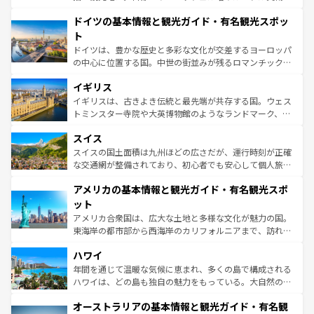
の城塞都市、穏やかなビーチリゾートまで多彩な表情を見
といった象徴的なスポットから、田舎町の古風な美しさま
せる。地方によって風土や気候が異なるスペインはその個
ドイツの基本情報と観光ガイド・有名観光スポッ
で、幅広い魅力が詰まっている。華麗な宮殿、歴史的な大
性で訪れる人を魅了する。 なお、新着のスペイン情報は
コ
聖堂、美しいビーチ、そして豊かな自然が、訪れる者を心
ト
ンテンツ一覧
を参照してほしい。
から魅了する。また、フランスは美食の国としても知ら
ドイツは、豊かな歴史と多彩な文化が交差するヨーロッパ
れ、フランス料理はユネスコ無形文化遺産にも登録されて
の中心に位置する国。中世の街並みが残るロマンチック街
いる。シャンパンの発祥地であるランス、プロヴァンスの
道から、未来を先取りするようなモダンな都市まで多様な
香り高いラベンダー畑など、多彩な楽しみ方が可能だ。さ
イギリス
顔を持つこの国は、どこを歩いても飽きることがない。ベ
らに、パリ以外の地域にも魅力が溢れており、どの街角に
ルリンの文化的活気、バイエルン州のアルプスの絶景、そ
イギリスは、古きよき伝統と最先端が共存する国。ウェス
も豊かな歴史と文化が息づいている。パリ以外の個性あふ
してライン川沿いのワイン畑といった風景は必見。ビール
トミンスター寺院や大英博物館のようなランドマーク、歴
れる地方に足を運ぶとそれぞれで全く異なる文化を体験で
とソーセージを味わいながら地元の人と過ごす楽しい時間
史ある大学都市、美しい丘陵地帯や牧歌的な風景など、エ
きるだろう。 なお、新着のフランス情報は
コンテンツ一覧
スイス
は、お酒好きな人にはぜひ体験してほしい。 なお、新着の
リアごとに異なる魅力がある。また、優雅なアフタヌーン
を参照してほしい。
ドイツ情報は
コンテンツ一覧
を参照してほしい。
ティー、ビール好きにはたまらない英国パブ、サッカー観
スイスの国土面積は九州ほどの広さだが、運行時刻が正確
戦など、本場だからこそできる体験も豊富。イギリスを旅
な交通網が整備されており、初心者でも安心して個人旅行
して楽しみつくそう。 なお、新着のイギリス情報は
コンテ
を楽しめる。日本同様に時刻表どおりの旅が可能だ。中世
アメリカの基本情報と観光ガイド・有名観光スポ
ンツ一覧
を参照してほしい。
の建物がそのまま残る町や、スイスならではのユニークな
博物館もあり、アルプス観光だけでなく町歩きも満喫する
ット
ことができる。国民の所得が高いため物価も高いが、旅行
アメリカ合衆国は、広大な土地と多様な文化が魅力の国。
者向けの交通パス提供のサービスもあり、うまく活用すれ
東海岸の都市部から西海岸のカリフォルニアまで、訪れる
ば市内交通費無料で観光を楽しむこともできる。 なお、新
場所ごとに異なる風景と体験が待っている。ニューヨーク
着のスイス情報は
コンテンツ一覧
を参照してほしい。
ハワイ
のような巨大都市は、観光、ショッピング、エンターテイ
ンメントが詰まった刺激的なスポットだ。一方、アメリカ
年間を通じて温暖な気候に恵まれ、多くの島で構成される
西部には大自然が広がり、グランドキャニオンやイエロー
ハワイは、どの島も独自の魅力をもっている。大自然の神
ストーン国立公園といった絶景が堪能できる。さらに、南
秘を感じたいなら、火山が生み出した壮大な景観を誇るハ
オーストラリアの基本情報と観光ガイド・有名観
部のニューオーリンズでは、音楽と美食が融合した独特の
ワイ島は見逃せない。また、定番の観光地といえばオアフ