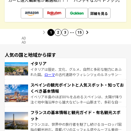
カーと達人編集者が厳選紹介！！ ハンディなガイドブック。
詳細を見る
…
1
2
3
15
AD
AD
人気の国と地域から探す
イタリア
イタリアは歴史、文化、グルメ、自然と多彩な魅力にあふ
れた国。
ローマ
の古代遺跡やフィレンツェのルネッサンス
美術、ヴェネツィアの運河など、歴史あるスポットはもち
スペインの観光ポイントと人気スポット・知ってお
ろん、トスカーナの美しい田園風景やアマルフィ海岸の絶
景など、自然景観も見逃せない。観光の合間には、本場の
くべき基本情報
ピザやパスタなど、絶品のイタリア料理を堪能することも
イベリア半島のほぼ80％を占めるスペインは、太陽が降り
できる。朝目覚めてから夜眠るまで、すべての瞬間を楽し
注ぐ地中海沿岸から雄大なピレネー山脈まで、多彩な自然
ませてくれるイタリアで、忘れられない旅をしてみよう！
と文化が詰まったヨーロッパ屈指の旅行先だ。多様な地域
なお、新着のイタリア情報は
コンテンツ一覧
を参照してほ
フランスの基本情報と観光ガイド・有名観光スポ
文化が根付くこの国では、情熱的なフラメンコ、熱気あふ
しい。
れる闘牛、そして美味しいタパスが生活の一部となってい
ット
る。首都マドリードの洗練された雰囲気や、バルセロナの
フランスは、世界中の旅行者を魅了し続けるヨーロッパ屈
アートに溢れた街角から、地方では古代ローマ遺跡や中世
指の観光地だ。首都パリのエッフェル塔やルーブル美術館