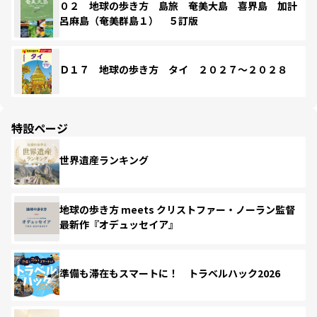
０２ 地球の歩き方 島旅 奄美大島 喜界島 加計
呂麻島（奄美群島１） ５訂版
Ｄ１７ 地球の歩き方 タイ ２０２７～２０２８
特設ページ
世界遺産ランキング
地球の歩き方 meets クリストファー・ノーラン監督
最新作『オデュッセイア』
準備も滞在もスマートに！ トラベルハック2026