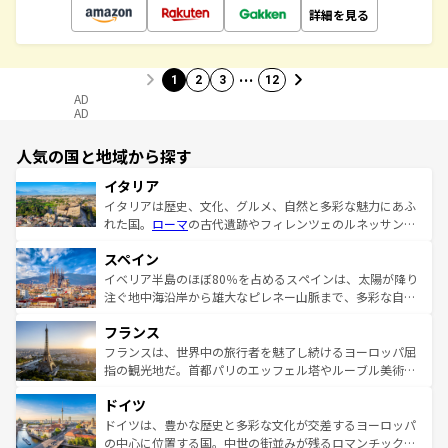
詳細を見る
…
1
2
3
12
AD
AD
人気の国と地域から探す
イタリア
イタリアは歴史、文化、グルメ、自然と多彩な魅力にあふ
れた国。
ローマ
の古代遺跡やフィレンツェのルネッサンス
美術、ヴェネツィアの運河など、歴史あるスポットはもち
スペイン
ろん、トスカーナの美しい田園風景やアマルフィ海岸の絶
景など、自然景観も見逃せない。観光の合間には、本場の
イベリア半島のほぼ80％を占めるスペインは、太陽が降り
ピザやパスタなど、絶品のイタリア料理を堪能することも
注ぐ地中海沿岸から雄大なピレネー山脈まで、多彩な自然
できる。朝目覚めてから夜眠るまで、すべての瞬間を楽し
と文化が詰まったヨーロッパ屈指の旅行先だ。多様な地域
フランス
ませてくれるイタリアで、忘れられない旅をしてみよう！
文化が根付くこの国では、情熱的なフラメンコ、熱気あふ
なお、新着のイタリア情報は
コンテンツ一覧
を参照してほ
れる闘牛、そして美味しいタパスが生活の一部となってい
フランスは、世界中の旅行者を魅了し続けるヨーロッパ屈
しい。
る。首都マドリードの洗練された雰囲気や、バルセロナの
指の観光地だ。首都パリのエッフェル塔やルーブル美術館
アートに溢れた街角から、地方では古代ローマ遺跡や中世
といった象徴的なスポットから、田舎町の古風な美しさま
ドイツ
の城塞都市、穏やかなビーチリゾートまで多彩な表情を見
で、幅広い魅力が詰まっている。華麗な宮殿、歴史的な大
せる。地方によって風土や気候が異なるスペインはその個
聖堂、美しいビーチ、そして豊かな自然が、訪れる者を心
ドイツは、豊かな歴史と多彩な文化が交差するヨーロッパ
性で訪れる人を魅了する。 なお、新着のスペイン情報は
コ
から魅了する。また、フランスは美食の国としても知ら
の中心に位置する国。中世の街並みが残るロマンチック街