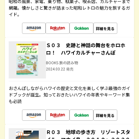
昭和の風景、家電、乗り物、駄菓子、喫茶店、カルチャーまで
網羅。懐かしさと驚きが詰まった昭和レトロの魅力を旅するガ
イド。
詳細を見る
Ｓ０３ 史跡と神話の舞台をホロホ
ロ！ ハワイカルチャーさんぽ
BOOKS 旅の読み物
2024.03.22 発売
おさんぽしながらハワイの歴史と文化を楽しく学ぶ最強のガイ
ドブックが誕生。知っておきたいハワイの年表やキーワード集
も必読
詳細を見る
Ｒ０３ 地球の歩き方 リゾートスタ