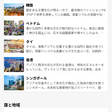
っている。訪れるたびに新しい発見と感動が待っているハ
ービーフなどの食文化も豊かで、美味しいものであふれて
北やノスタルジックな町並みが人気な九份（ジォウフェ
ワイを、存分に味わってほしい。 なお、新着のハワイ情報
韓国
いる。アクティビティも充実しており、サーフィンやダイ
ン）、静ひつな山岳地帯である台湾東部など、都市の喧騒
は
コンテンツ一覧
を参照してほしい。
ビング、ハイキングなど、アウトドア好きにはたまらな
と山間の静けさが共存しており、訪れる人に新しい発見と
歴史ある王朝文化が残る一方で、最先端のファッションやK
い。オーストラリアの多彩な魅力を存分に味わいつくそ
驚きをもたらしてくれる。また、奥深い台湾の食文化も魅
-POPで世界を席巻している韓国。首都ソウルの宮殿や伝統
う。 なお、新着のオーストラリア情報は
コンテンツ一覧
を
力で、夜市などの屋台グルメから高級料理、ヘルシーで美
家屋が並ぶエリアでは韓国の歴史と文化に浸ることがで
参照してほしい。
ベトナム
容にもいいと評判のスイーツなど、バラエティ豊かな料理
き、地方に足を延ばせば四季折々の自然美を楽しむことが
が味わえる。 なお、新着の台湾情報は
コンテンツ一覧
を参
できる。そして、キムチや焼肉、絶品のストリートフード
豊かな自然と多様な文化が魅力的なベトナム。南北に細長
照してほしい。
まで、さまざまな韓国料理が待っている。夜には、韓国な
く伸びる国土には、広大な田園風景や青々とした山々、世
らではのナイトライフも堪能できる。あたたかいホスピタ
界遺産に登録された壮大な自然景観が点在し、都市部では
タイ
リティに包まれながら、韓国の多彩な魅力を心ゆくまで味
急速な発展と共に伝統が息づく。ハノイの古い町並みやホ
わってみてほしい。 なお、新着の韓国情報は
コンテンツ一
ーチミン市のフランス統治時代の建物も、独特の雰囲気を
タイは、東南アジアに位置する豊かな自然と歴史が息づく
覧
を参照してほしい。
醸し出している。また、バラエティの豊かさとおいしさで
国だ。首都バンコクは高層ビルが立ち並ぶ一方、伝統的な
世界中の食通を魅了してやまないベトナム料理も魅力のひ
寺院や市場がいたるところに点在し、古きよき文化と現代
香港
とつ。フォーやバインミー、ベトナムコーヒーなどは、ぜ
の活気が交差している。北部ではチェンマイなどの山岳地
ひ現地で味わいたい。どの地域を訪れてもあたたかい人々
帯で自然と触れ合い、南部ではプーケットやクラビの美し
アジアと西洋の文化が交わる香港は、特有のエネルギーを
が旅行者を迎えてくれるので、きっと忘れられない旅にな
いビーチでリゾート気分を楽しむことができる。タイ料理
もっている。ヴィクトリア湾に広がる壮大な景色、近未来
るはずだ。 なお、新着のベトナム情報は
コンテンツ一覧
を
は世界的に有名で、屋台から高級レストランまで味覚を刺
的なアートスポット、そして歴史と現代が融合した町並
参照してほしい。
シンガポール
激する。気候は一年中温暖で、どの季節にも異なる楽しみ
み、どこを訪れても感動するはず。観光スポットが密集し
が待っている。親しみやすいタイの人々、仏教を中心とし
ており、効率よく見どころを回れるのも魅力。息をのむよ
アジアの交差点として多文化が融合した独自の魅力を放つ
た文化、そして多様な観光資源が、訪れる旅人を魅了し続
うな絶景から文化的な体験まで、香港を存分に楽しみ尽く
シンガポール。未来的な建築物が並ぶマリーナベイ、歴史
ける。 なお、新着のタイ情報は
コンテンツ一覧
を参照して
そう。 なお、新着の香港情報は
コンテンツ一覧
を参照して
と伝統を感じられるエスニックタウン、多数の緑豊かな公
ほしい。
ほしい。
園や自然保護区など、自然が調和した近代的な景観と文化
の多様性あふれるカラフルな町は、どこを歩いても新しい
国と地域
発見がある。さらに、治安のよさや充実した公共交通機関
も、旅行者にとっては魅力的なポイント。グルメも豊富