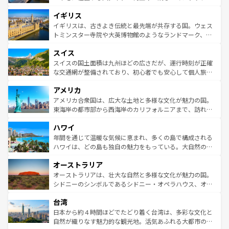
ンテンツ一覧
を参照してほしい。
れ、フランス料理はユネスコ無形文化遺産にも登録されて
道から、未来を先取りするようなモダンな都市まで多様な
イギリス
いる。シャンパンの発祥地であるランス、プロヴァンスの
顔を持つこの国は、どこを歩いても飽きることがない。ベ
香り高いラベンダー畑など、多彩な楽しみ方が可能だ。さ
ルリンの文化的活気、バイエルン州のアルプスの絶景、そ
イギリスは、古きよき伝統と最先端が共存する国。ウェス
らに、パリ以外の地域にも魅力が溢れており、どの街角に
してライン川沿いのワイン畑といった風景は必見。ビール
トミンスター寺院や大英博物館のようなランドマーク、歴
も豊かな歴史と文化が息づいている。パリ以外の個性あふ
とソーセージを味わいながら地元の人と過ごす楽しい時間
史ある大学都市、美しい丘陵地帯や牧歌的な風景など、エ
れる地方に足を運ぶとそれぞれで全く異なる文化を体験で
スイス
は、お酒好きな人にはぜひ体験してほしい。 なお、新着の
リアごとに異なる魅力がある。また、優雅なアフタヌーン
きるだろう。 なお、新着のフランス情報は
コンテンツ一覧
ドイツ情報は
コンテンツ一覧
を参照してほしい。
ティー、ビール好きにはたまらない英国パブ、サッカー観
スイスの国土面積は九州ほどの広さだが、運行時刻が正確
を参照してほしい。
戦など、本場だからこそできる体験も豊富。イギリスを旅
な交通網が整備されており、初心者でも安心して個人旅行
して楽しみつくそう。 なお、新着のイギリス情報は
コンテ
を楽しめる。日本同様に時刻表どおりの旅が可能だ。中世
アメリカ
ンツ一覧
を参照してほしい。
の建物がそのまま残る町や、スイスならではのユニークな
博物館もあり、アルプス観光だけでなく町歩きも満喫する
アメリカ合衆国は、広大な土地と多様な文化が魅力の国。
ことができる。国民の所得が高いため物価も高いが、旅行
東海岸の都市部から西海岸のカリフォルニアまで、訪れる
者向けの交通パス提供のサービスもあり、うまく活用すれ
場所ごとに異なる風景と体験が待っている。ニューヨーク
ハワイ
ば市内交通費無料で観光を楽しむこともできる。 なお、新
のような巨大都市は、観光、ショッピング、エンターテイ
着のスイス情報は
コンテンツ一覧
を参照してほしい。
ンメントが詰まった刺激的なスポットだ。一方、アメリカ
年間を通じて温暖な気候に恵まれ、多くの島で構成される
西部には大自然が広がり、グランドキャニオンやイエロー
ハワイは、どの島も独自の魅力をもっている。大自然の神
ストーン国立公園といった絶景が堪能できる。さらに、南
秘を感じたいなら、火山が生み出した壮大な景観を誇るハ
オーストラリア
部のニューオーリンズでは、音楽と美食が融合した独特の
ワイ島は見逃せない。また、定番の観光地といえばオアフ
文化が魅力。旅行者はアメリカの各地域で異なる魅力を楽
島だが、静かな自然を求めるならマウイ島やカウアイ島が
オーストラリアは、壮大な自然と多様な文化が魅力の国。
しみながら、その多様性と豊かな歴史を感じることができ
おすすめ。エメラルドグリーンに輝く海をはじめ、豊かな
シドニーのシンボルであるシドニー・オペラハウス、オー
るだろう。車でのロードトリップや列車の旅も、アメリカ
文化や歴史が息づいている。「アロハスピリット」と呼ば
ストラリア東海岸北部に広がる大サンゴ礁地帯グレートバ
ならではの贅沢な旅のスタイルだ。 なお、新着のアメリカ
台湾
れるおもてなしの心で訪れる人々を迎えてくれるハワイの
リアリーフや大陸中央部にそびえるウルル（エアーズロッ
情報は
コンテンツ一覧
を参照してほしい。
人々、おいしいローカルフードやハワイアンミュージッ
ク）、タスマニアの美しい原生林やケアンズの熱帯雨林な
日本から約４時間ほどでたどり着く台湾は、多彩な文化と
ク、伝統的なフラダンスなど、すべてがハワイの魅力を彩
ど、見どころがたくさん。また、カフェやワイン、オージ
自然が織りなす魅力的な観光地。活気あふれる大都市の台