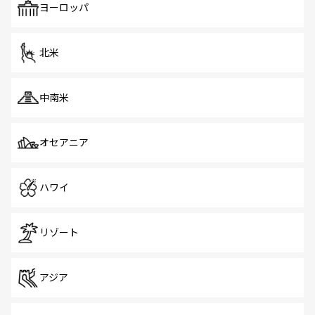
で、ホーカーズは地元の風情を楽しめる外せないスポット
ヨーロッパ
だ。訪れる人を飽きさせないシンガポールで、多様な魅力
を体感しよう。 なお、新着のシンガポール情報は
コンテン
ツ一覧
を参照してほしい。
北米
中南米
オセアニア
ハワイ
リゾート
アジア