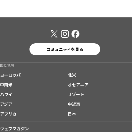
コミュニティを見る
国と地域
ヨーロッパ
北米
中南米
オセアニア
ハワイ
リゾート
アジア
中近東
アフリカ
日本
ウェブマガジン