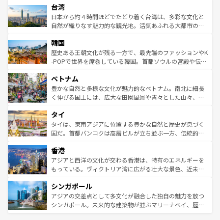
ならではの贅沢な旅のスタイルだ。 なお、新着のアメリカ
台湾
れるおもてなしの心で訪れる人々を迎えてくれるハワイの
リアリーフや大陸中央部にそびえるウルル（エアーズロッ
情報は
コンテンツ一覧
を参照してほしい。
人々、おいしいローカルフードやハワイアンミュージッ
ク）、タスマニアの美しい原生林やケアンズの熱帯雨林な
日本から約４時間ほどでたどり着く台湾は、多彩な文化と
ク、伝統的なフラダンスなど、すべてがハワイの魅力を彩
ど、見どころがたくさん。また、カフェやワイン、オージ
自然が織りなす魅力的な観光地。活気あふれる大都市の台
っている。訪れるたびに新しい発見と感動が待っているハ
ービーフなどの食文化も豊かで、美味しいものであふれて
北やノスタルジックな町並みが人気な九份（ジォウフェ
ワイを、存分に味わってほしい。 なお、新着のハワイ情報
韓国
いる。アクティビティも充実しており、サーフィンやダイ
ン）、静ひつな山岳地帯である台湾東部など、都市の喧騒
は
コンテンツ一覧
を参照してほしい。
ビング、ハイキングなど、アウトドア好きにはたまらな
と山間の静けさが共存しており、訪れる人に新しい発見と
歴史ある王朝文化が残る一方で、最先端のファッションやK
い。オーストラリアの多彩な魅力を存分に味わいつくそ
驚きをもたらしてくれる。また、奥深い台湾の食文化も魅
-POPで世界を席巻している韓国。首都ソウルの宮殿や伝統
う。 なお、新着のオーストラリア情報は
コンテンツ一覧
を
力で、夜市などの屋台グルメから高級料理、ヘルシーで美
家屋が並ぶエリアでは韓国の歴史と文化に浸ることがで
参照してほしい。
ベトナム
容にもいいと評判のスイーツなど、バラエティ豊かな料理
き、地方に足を延ばせば四季折々の自然美を楽しむことが
が味わえる。 なお、新着の台湾情報は
コンテンツ一覧
を参
できる。そして、キムチや焼肉、絶品のストリートフード
豊かな自然と多様な文化が魅力的なベトナム。南北に細長
照してほしい。
まで、さまざまな韓国料理が待っている。夜には、韓国な
く伸びる国土には、広大な田園風景や青々とした山々、世
らではのナイトライフも堪能できる。あたたかいホスピタ
界遺産に登録された壮大な自然景観が点在し、都市部では
タイ
リティに包まれながら、韓国の多彩な魅力を心ゆくまで味
急速な発展と共に伝統が息づく。ハノイの古い町並みやホ
わってみてほしい。 なお、新着の韓国情報は
コンテンツ一
ーチミン市のフランス統治時代の建物も、独特の雰囲気を
タイは、東南アジアに位置する豊かな自然と歴史が息づく
覧
を参照してほしい。
醸し出している。また、バラエティの豊かさとおいしさで
国だ。首都バンコクは高層ビルが立ち並ぶ一方、伝統的な
世界中の食通を魅了してやまないベトナム料理も魅力のひ
寺院や市場がいたるところに点在し、古きよき文化と現代
香港
とつ。フォーやバインミー、ベトナムコーヒーなどは、ぜ
の活気が交差している。北部ではチェンマイなどの山岳地
ひ現地で味わいたい。どの地域を訪れてもあたたかい人々
帯で自然と触れ合い、南部ではプーケットやクラビの美し
アジアと西洋の文化が交わる香港は、特有のエネルギーを
が旅行者を迎えてくれるので、きっと忘れられない旅にな
いビーチでリゾート気分を楽しむことができる。タイ料理
もっている。ヴィクトリア湾に広がる壮大な景色、近未来
るはずだ。 なお、新着のベトナム情報は
コンテンツ一覧
を
は世界的に有名で、屋台から高級レストランまで味覚を刺
的なアートスポット、そして歴史と現代が融合した町並
参照してほしい。
シンガポール
激する。気候は一年中温暖で、どの季節にも異なる楽しみ
み、どこを訪れても感動するはず。観光スポットが密集し
が待っている。親しみやすいタイの人々、仏教を中心とし
ており、効率よく見どころを回れるのも魅力。息をのむよ
アジアの交差点として多文化が融合した独自の魅力を放つ
た文化、そして多様な観光資源が、訪れる旅人を魅了し続
うな絶景から文化的な体験まで、香港を存分に楽しみ尽く
シンガポール。未来的な建築物が並ぶマリーナベイ、歴史
ける。 なお、新着のタイ情報は
コンテンツ一覧
を参照して
そう。 なお、新着の香港情報は
コンテンツ一覧
を参照して
と伝統を感じられるエスニックタウン、多数の緑豊かな公