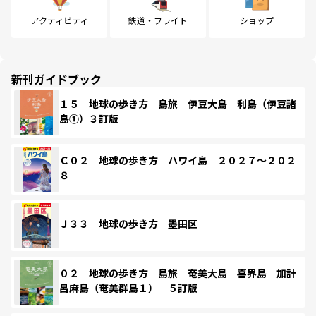
アクティビティ
鉄道・フライト
ショップ
新刊ガイドブック
１５ 地球の歩き方 島旅 伊豆大島 利島（伊豆諸
島①）３訂版
Ｃ０２ 地球の歩き方 ハワイ島 ２０２７～２０２
８
Ｊ３３ 地球の歩き方 墨田区
０２ 地球の歩き方 島旅 奄美大島 喜界島 加計
呂麻島（奄美群島１） ５訂版