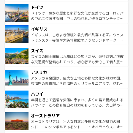
の城塞都市、穏やかなビーチリゾートまで多彩な表情を見
といった象徴的なスポットから、田舎町の古風な美しさま
せる。地方によって風土や気候が異なるスペインはその個
ドイツ
で、幅広い魅力が詰まっている。華麗な宮殿、歴史的な大
性で訪れる人を魅了する。 なお、新着のスペイン情報は
コ
聖堂、美しいビーチ、そして豊かな自然が、訪れる者を心
ドイツは、豊かな歴史と多彩な文化が交差するヨーロッパ
ンテンツ一覧
を参照してほしい。
から魅了する。また、フランスは美食の国としても知ら
の中心に位置する国。中世の街並みが残るロマンチック街
れ、フランス料理はユネスコ無形文化遺産にも登録されて
道から、未来を先取りするようなモダンな都市まで多様な
イギリス
いる。シャンパンの発祥地であるランス、プロヴァンスの
顔を持つこの国は、どこを歩いても飽きることがない。ベ
香り高いラベンダー畑など、多彩な楽しみ方が可能だ。さ
ルリンの文化的活気、バイエルン州のアルプスの絶景、そ
イギリスは、古きよき伝統と最先端が共存する国。ウェス
らに、パリ以外の地域にも魅力が溢れており、どの街角に
してライン川沿いのワイン畑といった風景は必見。ビール
トミンスター寺院や大英博物館のようなランドマーク、歴
も豊かな歴史と文化が息づいている。パリ以外の個性あふ
とソーセージを味わいながら地元の人と過ごす楽しい時間
史ある大学都市、美しい丘陵地帯や牧歌的な風景など、エ
れる地方に足を運ぶとそれぞれで全く異なる文化を体験で
スイス
は、お酒好きな人にはぜひ体験してほしい。 なお、新着の
リアごとに異なる魅力がある。また、優雅なアフタヌーン
きるだろう。 なお、新着のフランス情報は
コンテンツ一覧
ドイツ情報は
コンテンツ一覧
を参照してほしい。
ティー、ビール好きにはたまらない英国パブ、サッカー観
スイスの国土面積は九州ほどの広さだが、運行時刻が正確
を参照してほしい。
戦など、本場だからこそできる体験も豊富。イギリスを旅
な交通網が整備されており、初心者でも安心して個人旅行
して楽しみつくそう。 なお、新着のイギリス情報は
コンテ
を楽しめる。日本同様に時刻表どおりの旅が可能だ。中世
アメリカ
ンツ一覧
を参照してほしい。
の建物がそのまま残る町や、スイスならではのユニークな
博物館もあり、アルプス観光だけでなく町歩きも満喫する
アメリカ合衆国は、広大な土地と多様な文化が魅力の国。
ことができる。国民の所得が高いため物価も高いが、旅行
東海岸の都市部から西海岸のカリフォルニアまで、訪れる
者向けの交通パス提供のサービスもあり、うまく活用すれ
場所ごとに異なる風景と体験が待っている。ニューヨーク
ハワイ
ば市内交通費無料で観光を楽しむこともできる。 なお、新
のような巨大都市は、観光、ショッピング、エンターテイ
着のスイス情報は
コンテンツ一覧
を参照してほしい。
ンメントが詰まった刺激的なスポットだ。一方、アメリカ
年間を通じて温暖な気候に恵まれ、多くの島で構成される
西部には大自然が広がり、グランドキャニオンやイエロー
ハワイは、どの島も独自の魅力をもっている。大自然の神
ストーン国立公園といった絶景が堪能できる。さらに、南
秘を感じたいなら、火山が生み出した壮大な景観を誇るハ
オーストラリア
部のニューオーリンズでは、音楽と美食が融合した独特の
ワイ島は見逃せない。また、定番の観光地といえばオアフ
文化が魅力。旅行者はアメリカの各地域で異なる魅力を楽
島だが、静かな自然を求めるならマウイ島やカウアイ島が
オーストラリアは、壮大な自然と多様な文化が魅力の国。
しみながら、その多様性と豊かな歴史を感じることができ
おすすめ。エメラルドグリーンに輝く海をはじめ、豊かな
シドニーのシンボルであるシドニー・オペラハウス、オー
るだろう。車でのロードトリップや列車の旅も、アメリカ
文化や歴史が息づいている。「アロハスピリット」と呼ば
ストラリア東海岸北部に広がる大サンゴ礁地帯グレートバ