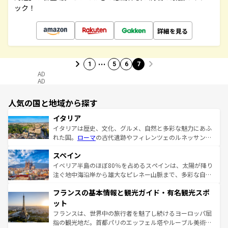
ック！
詳細を見る
…
1
5
6
7
AD
AD
人気の国と地域から探す
イタリア
イタリアは歴史、文化、グルメ、自然と多彩な魅力にあふ
れた国。
ローマ
の古代遺跡やフィレンツェのルネッサンス
美術、ヴェネツィアの運河など、歴史あるスポットはもち
スペイン
ろん、トスカーナの美しい田園風景やアマルフィ海岸の絶
景など、自然景観も見逃せない。観光の合間には、本場の
イベリア半島のほぼ80％を占めるスペインは、太陽が降り
ピザやパスタなど、絶品のイタリア料理を堪能することも
注ぐ地中海沿岸から雄大なピレネー山脈まで、多彩な自然
できる。朝目覚めてから夜眠るまで、すべての瞬間を楽し
と文化が詰まったヨーロッパ屈指の旅行先だ。多様な地域
フランスの基本情報と観光ガイド・有名観光スポ
ませてくれるイタリアで、忘れられない旅をしてみよう！
文化が根付くこの国では、情熱的なフラメンコ、熱気あふ
なお、新着のイタリア情報は
コンテンツ一覧
を参照してほ
れる闘牛、そして美味しいタパスが生活の一部となってい
ット
しい。
る。首都マドリードの洗練された雰囲気や、バルセロナの
フランスは、世界中の旅行者を魅了し続けるヨーロッパ屈
アートに溢れた街角から、地方では古代ローマ遺跡や中世
指の観光地だ。首都パリのエッフェル塔やルーブル美術館