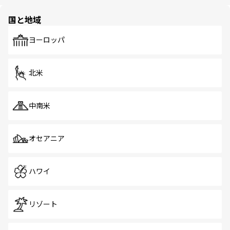
ほしい。
ほしい。
園や自然保護区など、自然が調和した近代的な景観と文化
の多様性あふれるカラフルな町は、どこを歩いても新しい
国と地域
発見がある。さらに、治安のよさや充実した公共交通機関
も、旅行者にとっては魅力的なポイント。グルメも豊富
で、ホーカーズは地元の風情を楽しめる外せないスポット
ヨーロッパ
だ。訪れる人を飽きさせないシンガポールで、多様な魅力
を体感しよう。 なお、新着のシンガポール情報は
コンテン
ツ一覧
を参照してほしい。
北米
中南米
オセアニア
ハワイ
リゾート