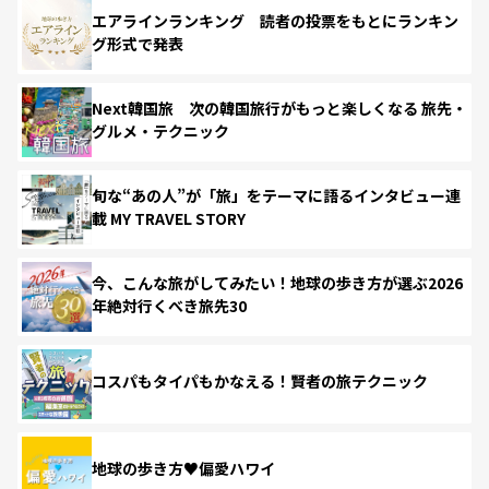
エアラインランキング 読者の投票をもとにランキン
グ形式で発表
Next韓国旅 次の韓国旅行がもっと楽しくなる 旅先・
グルメ・テクニック
旬な“あの人”が「旅」をテーマに語るインタビュー連
載 MY TRAVEL STORY
今、こんな旅がしてみたい！地球の歩き方が選ぶ2026
年絶対行くべき旅先30
コスパもタイパもかなえる！賢者の旅テクニック
地球の歩き方♥偏愛ハワイ