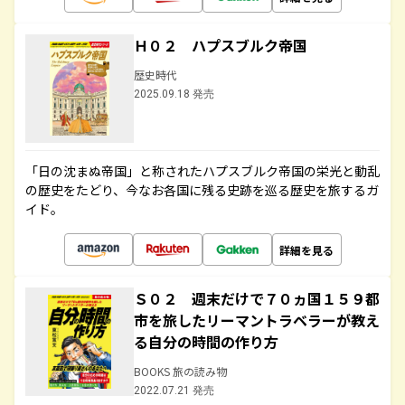
Ｈ０２ ハプスブルク帝国
歴史時代
2025.09.18 発売
「日の沈まぬ帝国」と称されたハプスブルク帝国の栄光と動乱
の歴史をたどり、今なお各国に残る史跡を巡る歴史を旅するガ
イド。
詳細を見る
Ｓ０２ 週末だけで７０ヵ国１５９都
市を旅したリーマントラベラーが教え
る自分の時間の作り方
BOOKS 旅の読み物
2022.07.21 発売