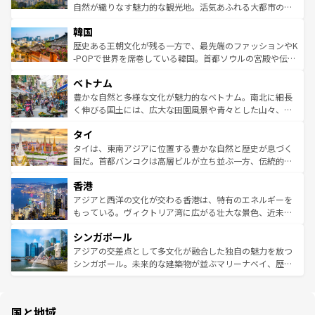
ク、伝統的なフラダンスなど、すべてがハワイの魅力を彩
ど、見どころがたくさん。また、カフェやワイン、オージ
自然が織りなす魅力的な観光地。活気あふれる大都市の台
っている。訪れるたびに新しい発見と感動が待っているハ
ービーフなどの食文化も豊かで、美味しいものであふれて
北やノスタルジックな町並みが人気な九份（ジォウフェ
ワイを、存分に味わってほしい。 なお、新着のハワイ情報
韓国
いる。アクティビティも充実しており、サーフィンやダイ
ン）、静ひつな山岳地帯である台湾東部など、都市の喧騒
は
コンテンツ一覧
を参照してほしい。
ビング、ハイキングなど、アウトドア好きにはたまらな
と山間の静けさが共存しており、訪れる人に新しい発見と
歴史ある王朝文化が残る一方で、最先端のファッションやK
い。オーストラリアの多彩な魅力を存分に味わいつくそ
驚きをもたらしてくれる。また、奥深い台湾の食文化も魅
-POPで世界を席巻している韓国。首都ソウルの宮殿や伝統
う。 なお、新着のオーストラリア情報は
コンテンツ一覧
を
力で、夜市などの屋台グルメから高級料理、ヘルシーで美
家屋が並ぶエリアでは韓国の歴史と文化に浸ることがで
参照してほしい。
ベトナム
容にもいいと評判のスイーツなど、バラエティ豊かな料理
き、地方に足を延ばせば四季折々の自然美を楽しむことが
が味わえる。 なお、新着の台湾情報は
コンテンツ一覧
を参
できる。そして、キムチや焼肉、絶品のストリートフード
豊かな自然と多様な文化が魅力的なベトナム。南北に細長
照してほしい。
まで、さまざまな韓国料理が待っている。夜には、韓国な
く伸びる国土には、広大な田園風景や青々とした山々、世
らではのナイトライフも堪能できる。あたたかいホスピタ
界遺産に登録された壮大な自然景観が点在し、都市部では
タイ
リティに包まれながら、韓国の多彩な魅力を心ゆくまで味
急速な発展と共に伝統が息づく。ハノイの古い町並みやホ
わってみてほしい。 なお、新着の韓国情報は
コンテンツ一
ーチミン市のフランス統治時代の建物も、独特の雰囲気を
タイは、東南アジアに位置する豊かな自然と歴史が息づく
覧
を参照してほしい。
醸し出している。また、バラエティの豊かさとおいしさで
国だ。首都バンコクは高層ビルが立ち並ぶ一方、伝統的な
世界中の食通を魅了してやまないベトナム料理も魅力のひ
寺院や市場がいたるところに点在し、古きよき文化と現代
香港
とつ。フォーやバインミー、ベトナムコーヒーなどは、ぜ
の活気が交差している。北部ではチェンマイなどの山岳地
ひ現地で味わいたい。どの地域を訪れてもあたたかい人々
帯で自然と触れ合い、南部ではプーケットやクラビの美し
アジアと西洋の文化が交わる香港は、特有のエネルギーを
が旅行者を迎えてくれるので、きっと忘れられない旅にな
いビーチでリゾート気分を楽しむことができる。タイ料理
もっている。ヴィクトリア湾に広がる壮大な景色、近未来
るはずだ。 なお、新着のベトナム情報は
コンテンツ一覧
を
は世界的に有名で、屋台から高級レストランまで味覚を刺
的なアートスポット、そして歴史と現代が融合した町並
参照してほしい。
シンガポール
激する。気候は一年中温暖で、どの季節にも異なる楽しみ
み、どこを訪れても感動するはず。観光スポットが密集し
が待っている。親しみやすいタイの人々、仏教を中心とし
ており、効率よく見どころを回れるのも魅力。息をのむよ
アジアの交差点として多文化が融合した独自の魅力を放つ
た文化、そして多様な観光資源が、訪れる旅人を魅了し続
うな絶景から文化的な体験まで、香港を存分に楽しみ尽く
シンガポール。未来的な建築物が並ぶマリーナベイ、歴史
ける。 なお、新着のタイ情報は
コンテンツ一覧
を参照して
そう。 なお、新着の香港情報は
コンテンツ一覧
を参照して
と伝統を感じられるエスニックタウン、多数の緑豊かな公
ほしい。
ほしい。
園や自然保護区など、自然が調和した近代的な景観と文化
の多様性あふれるカラフルな町は、どこを歩いても新しい
国と地域
発見がある。さらに、治安のよさや充実した公共交通機関