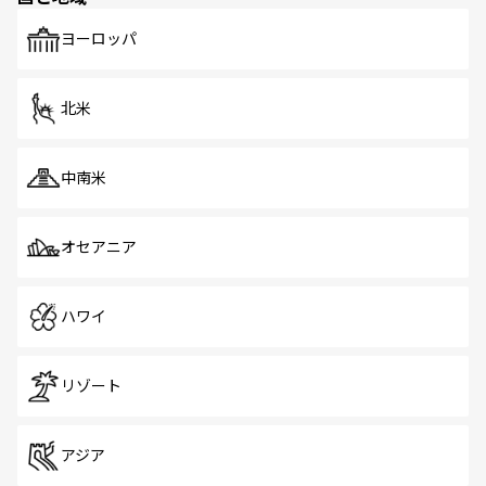
も、旅行者にとっては魅力的なポイント。グルメも豊富
で、ホーカーズは地元の風情を楽しめる外せないスポット
ヨーロッパ
だ。訪れる人を飽きさせないシンガポールで、多様な魅力
を体感しよう。 なお、新着のシンガポール情報は
コンテン
ツ一覧
を参照してほしい。
北米
中南米
オセアニア
ハワイ
リゾート
アジア