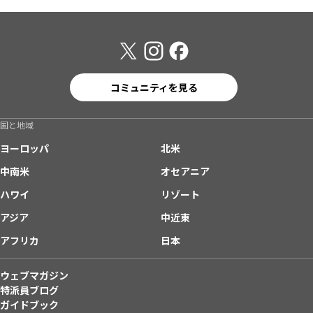
コミュニティを見る
国と地域
ヨーロッパ
北米
中南米
オセアニア
ハワイ
リゾート
アジア
中近東
アフリカ
日本
ウェブマガジン
特派員ブログ
ガイドブック