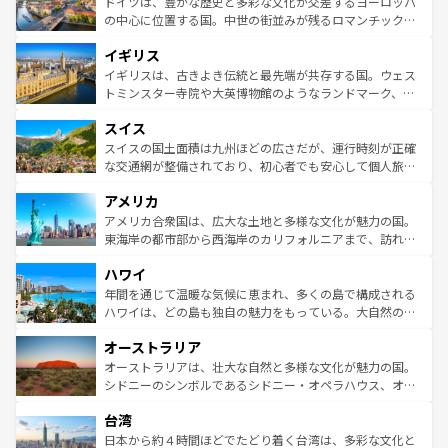
聖堂、美しいビーチ、そして豊かな自然が、訪れる者を心
ドイツは、豊かな歴史と多彩な文化が交差するヨーロッパ
ンテンツ一覧
を参照してほしい。
から魅了する。また、フランスは美食の国としても知ら
の中心に位置する国。中世の街並みが残るロマンチック街
れ、フランス料理はユネスコ無形文化遺産にも登録されて
道から、未来を先取りするようなモダンな都市まで多様な
イギリス
いる。シャンパンの発祥地であるランス、プロヴァンスの
顔を持つこの国は、どこを歩いても飽きることがない。ベ
香り高いラベンダー畑など、多彩な楽しみ方が可能だ。さ
ルリンの文化的活気、バイエルン州のアルプスの絶景、そ
イギリスは、古きよき伝統と最先端が共存する国。ウェス
らに、パリ以外の地域にも魅力が溢れており、どの街角に
してライン川沿いのワイン畑といった風景は必見。ビール
トミンスター寺院や大英博物館のようなランドマーク、歴
も豊かな歴史と文化が息づいている。パリ以外の個性あふ
とソーセージを味わいながら地元の人と過ごす楽しい時間
史ある大学都市、美しい丘陵地帯や牧歌的な風景など、エ
れる地方に足を運ぶとそれぞれで全く異なる文化を体験で
スイス
は、お酒好きな人にはぜひ体験してほしい。 なお、新着の
リアごとに異なる魅力がある。また、優雅なアフタヌーン
きるだろう。 なお、新着のフランス情報は
コンテンツ一覧
ドイツ情報は
コンテンツ一覧
を参照してほしい。
ティー、ビール好きにはたまらない英国パブ、サッカー観
スイスの国土面積は九州ほどの広さだが、運行時刻が正確
を参照してほしい。
戦など、本場だからこそできる体験も豊富。イギリスを旅
な交通網が整備されており、初心者でも安心して個人旅行
して楽しみつくそう。 なお、新着のイギリス情報は
コンテ
を楽しめる。日本同様に時刻表どおりの旅が可能だ。中世
アメリカ
ンツ一覧
を参照してほしい。
の建物がそのまま残る町や、スイスならではのユニークな
博物館もあり、アルプス観光だけでなく町歩きも満喫する
アメリカ合衆国は、広大な土地と多様な文化が魅力の国。
ことができる。国民の所得が高いため物価も高いが、旅行
東海岸の都市部から西海岸のカリフォルニアまで、訪れる
者向けの交通パス提供のサービスもあり、うまく活用すれ
場所ごとに異なる風景と体験が待っている。ニューヨーク
ハワイ
ば市内交通費無料で観光を楽しむこともできる。 なお、新
のような巨大都市は、観光、ショッピング、エンターテイ
着のスイス情報は
コンテンツ一覧
を参照してほしい。
ンメントが詰まった刺激的なスポットだ。一方、アメリカ
年間を通じて温暖な気候に恵まれ、多くの島で構成される
西部には大自然が広がり、グランドキャニオンやイエロー
ハワイは、どの島も独自の魅力をもっている。大自然の神
ストーン国立公園といった絶景が堪能できる。さらに、南
秘を感じたいなら、火山が生み出した壮大な景観を誇るハ
オーストラリア
部のニューオーリンズでは、音楽と美食が融合した独特の
ワイ島は見逃せない。また、定番の観光地といえばオアフ
文化が魅力。旅行者はアメリカの各地域で異なる魅力を楽
島だが、静かな自然を求めるならマウイ島やカウアイ島が
オーストラリアは、壮大な自然と多様な文化が魅力の国。
しみながら、その多様性と豊かな歴史を感じることができ
おすすめ。エメラルドグリーンに輝く海をはじめ、豊かな
シドニーのシンボルであるシドニー・オペラハウス、オー
るだろう。車でのロードトリップや列車の旅も、アメリカ
文化や歴史が息づいている。「アロハスピリット」と呼ば
ストラリア東海岸北部に広がる大サンゴ礁地帯グレートバ
ならではの贅沢な旅のスタイルだ。 なお、新着のアメリカ
台湾
れるおもてなしの心で訪れる人々を迎えてくれるハワイの
リアリーフや大陸中央部にそびえるウルル（エアーズロッ
情報は
コンテンツ一覧
を参照してほしい。
人々、おいしいローカルフードやハワイアンミュージッ
ク）、タスマニアの美しい原生林やケアンズの熱帯雨林な
日本から約４時間ほどでたどり着く台湾は、多彩な文化と