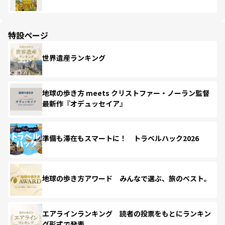
特設ページ
世界遺産ランキング
地球の歩き方 meets クリストファー・ノーラン監督
最新作『オデュッセイア』
準備も滞在もスマートに！ トラベルハック2026
地球の歩き方アワード みんなで選ぶ、旅のベスト。
エアラインランキング 読者の投票をもとにランキン
グ形式で発表