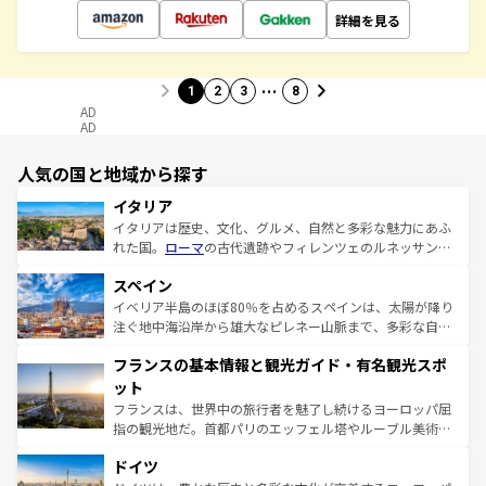
詳細を見る
…
1
2
3
8
AD
AD
人気の国と地域から探す
イタリア
イタリアは歴史、文化、グルメ、自然と多彩な魅力にあふ
れた国。
ローマ
の古代遺跡やフィレンツェのルネッサンス
美術、ヴェネツィアの運河など、歴史あるスポットはもち
スペイン
ろん、トスカーナの美しい田園風景やアマルフィ海岸の絶
景など、自然景観も見逃せない。観光の合間には、本場の
イベリア半島のほぼ80％を占めるスペインは、太陽が降り
ピザやパスタなど、絶品のイタリア料理を堪能することも
注ぐ地中海沿岸から雄大なピレネー山脈まで、多彩な自然
できる。朝目覚めてから夜眠るまで、すべての瞬間を楽し
と文化が詰まったヨーロッパ屈指の旅行先だ。多様な地域
フランスの基本情報と観光ガイド・有名観光スポ
ませてくれるイタリアで、忘れられない旅をしてみよう！
文化が根付くこの国では、情熱的なフラメンコ、熱気あふ
なお、新着のイタリア情報は
コンテンツ一覧
を参照してほ
れる闘牛、そして美味しいタパスが生活の一部となってい
ット
しい。
る。首都マドリードの洗練された雰囲気や、バルセロナの
フランスは、世界中の旅行者を魅了し続けるヨーロッパ屈
アートに溢れた街角から、地方では古代ローマ遺跡や中世
指の観光地だ。首都パリのエッフェル塔やルーブル美術館
の城塞都市、穏やかなビーチリゾートまで多彩な表情を見
といった象徴的なスポットから、田舎町の古風な美しさま
せる。地方によって風土や気候が異なるスペインはその個
ドイツ
で、幅広い魅力が詰まっている。華麗な宮殿、歴史的な大
性で訪れる人を魅了する。 なお、新着のスペイン情報は
コ