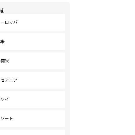
域
ヨーロッパ
北米
中南米
オセアニア
ハワイ
リゾート