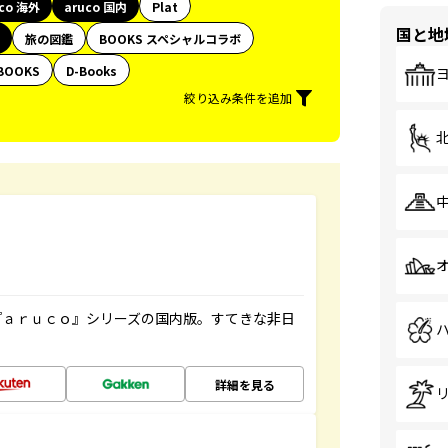
uco 海外
aruco 国内
Plat
国と地
旅の図鑑
BOOKS スペシャルコラボ
BOOKS
D-Books
絞り込み条件を追加
『ａｒｕｃｏ』シリーズの国内版。すてきな非日
詳細を見る