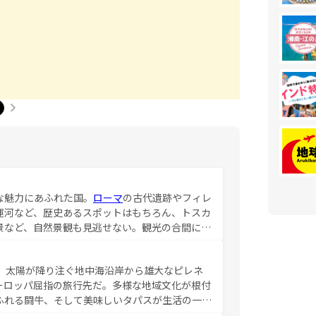
な魅力にあふれた国。
ローマ
の古代遺跡やフィレ
運河など、歴史あるスポットはもちろん、トスカ
景など、自然景観も見逃せない。観光の合間に
ア料理を堪能することもできる。朝目覚めてから
るイタリアで、忘れられない旅をしてみよう！
、太陽が降り注ぐ地中海沿岸から雄大なピレネ
を参照してほしい。
ーロッパ屈指の旅行先だ。多様な地域文化が根付
ふれる闘牛、そして美味しいタパスが生活の一部
雰囲気や、バルセロナのアートに溢れた街角か