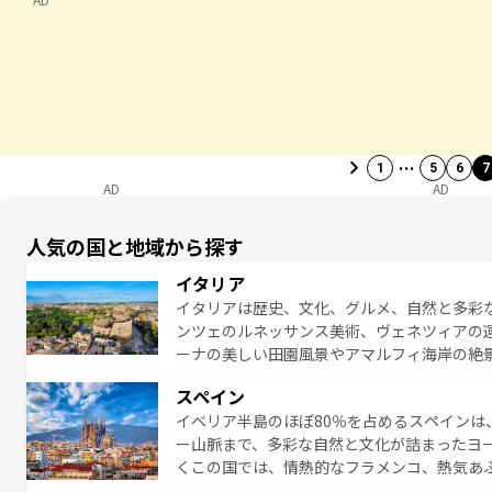
…
1
5
6
7
AD
AD
人気の国と地域から探す
イタリア
イタリアは歴史、文化、グルメ、自然と多彩
ンツェのルネッサンス美術、ヴェネツィアの
ーナの美しい田園風景やアマルフィ海岸の絶
は、本場のピザやパスタなど、絶品のイタリ
スペイン
夜眠るまで、すべての瞬間を楽しませてくれ
イベリア半島のほぼ80％を占めるスペインは
なお、新着のイタリア情報は
コンテンツ一覧
ー山脈まで、多彩な自然と文化が詰まったヨ
くこの国では、情熱的なフラメンコ、熱気あ
となっている。首都マドリードの洗練された