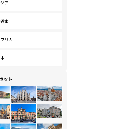
アジア
中近東
アフリカ
日本
ポット