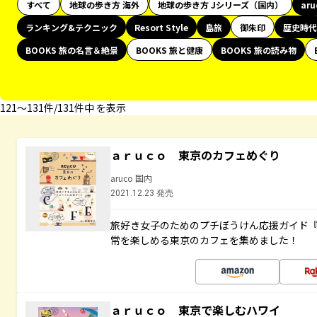
すべて
地球の歩き方 海外
地球の歩き方 Jシリーズ（国内）
ar
ランキング&テクニック
Resort Style
島旅
御朱印
歴史時代
BOOKS 旅の名言＆絶景
BOOKS 旅と健康
BOOKS 旅の読み物
121〜131件/131件中 を表示
ａｒｕｃｏ 東京のカフェめぐり
aruco 国内
2021.12.23 発売
旅好き女子のためのプチぼうけん応援ガイド
常を楽しめる東京のカフェを集めました！
ａｒｕｃｏ 東京で楽しむハワイ