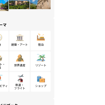
ーマ
食
建築・アート
宿泊
ト・
世界遺産
リゾート
戦
鉄道・
ビティ
ショップ
フライト