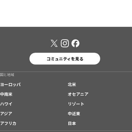
コミュニティを見る
国と地域
ヨーロッパ
北米
中南米
オセアニア
ハワイ
リゾート
アジア
中近東
アフリカ
日本