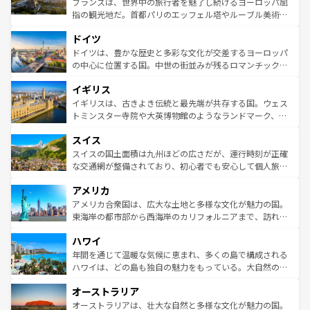
フランスは、世界中の旅行者を魅了し続けるヨーロッパ屈
アートに溢れた街角から、地方では古代ローマ遺跡や中世
指の観光地だ。首都パリのエッフェル塔やルーブル美術館
の城塞都市、穏やかなビーチリゾートまで多彩な表情を見
といった象徴的なスポットから、田舎町の古風な美しさま
せる。地方によって風土や気候が異なるスペインはその個
ドイツ
で、幅広い魅力が詰まっている。華麗な宮殿、歴史的な大
性で訪れる人を魅了する。 なお、新着のスペイン情報は
コ
聖堂、美しいビーチ、そして豊かな自然が、訪れる者を心
ドイツは、豊かな歴史と多彩な文化が交差するヨーロッパ
ンテンツ一覧
を参照してほしい。
から魅了する。また、フランスは美食の国としても知ら
の中心に位置する国。中世の街並みが残るロマンチック街
れ、フランス料理はユネスコ無形文化遺産にも登録されて
道から、未来を先取りするようなモダンな都市まで多様な
イギリス
いる。シャンパンの発祥地であるランス、プロヴァンスの
顔を持つこの国は、どこを歩いても飽きることがない。ベ
香り高いラベンダー畑など、多彩な楽しみ方が可能だ。さ
ルリンの文化的活気、バイエルン州のアルプスの絶景、そ
イギリスは、古きよき伝統と最先端が共存する国。ウェス
らに、パリ以外の地域にも魅力が溢れており、どの街角に
してライン川沿いのワイン畑といった風景は必見。ビール
トミンスター寺院や大英博物館のようなランドマーク、歴
も豊かな歴史と文化が息づいている。パリ以外の個性あふ
とソーセージを味わいながら地元の人と過ごす楽しい時間
史ある大学都市、美しい丘陵地帯や牧歌的な風景など、エ
れる地方に足を運ぶとそれぞれで全く異なる文化を体験で
スイス
は、お酒好きな人にはぜひ体験してほしい。 なお、新着の
リアごとに異なる魅力がある。また、優雅なアフタヌーン
きるだろう。 なお、新着のフランス情報は
コンテンツ一覧
ドイツ情報は
コンテンツ一覧
を参照してほしい。
ティー、ビール好きにはたまらない英国パブ、サッカー観
スイスの国土面積は九州ほどの広さだが、運行時刻が正確
を参照してほしい。
戦など、本場だからこそできる体験も豊富。イギリスを旅
な交通網が整備されており、初心者でも安心して個人旅行
して楽しみつくそう。 なお、新着のイギリス情報は
コンテ
を楽しめる。日本同様に時刻表どおりの旅が可能だ。中世
アメリカ
ンツ一覧
を参照してほしい。
の建物がそのまま残る町や、スイスならではのユニークな
博物館もあり、アルプス観光だけでなく町歩きも満喫する
アメリカ合衆国は、広大な土地と多様な文化が魅力の国。
ことができる。国民の所得が高いため物価も高いが、旅行
東海岸の都市部から西海岸のカリフォルニアまで、訪れる
者向けの交通パス提供のサービスもあり、うまく活用すれ
場所ごとに異なる風景と体験が待っている。ニューヨーク
ハワイ
ば市内交通費無料で観光を楽しむこともできる。 なお、新
のような巨大都市は、観光、ショッピング、エンターテイ
着のスイス情報は
コンテンツ一覧
を参照してほしい。
ンメントが詰まった刺激的なスポットだ。一方、アメリカ
年間を通じて温暖な気候に恵まれ、多くの島で構成される
西部には大自然が広がり、グランドキャニオンやイエロー
ハワイは、どの島も独自の魅力をもっている。大自然の神
ストーン国立公園といった絶景が堪能できる。さらに、南
秘を感じたいなら、火山が生み出した壮大な景観を誇るハ
オーストラリア
部のニューオーリンズでは、音楽と美食が融合した独特の
ワイ島は見逃せない。また、定番の観光地といえばオアフ
文化が魅力。旅行者はアメリカの各地域で異なる魅力を楽
島だが、静かな自然を求めるならマウイ島やカウアイ島が
オーストラリアは、壮大な自然と多様な文化が魅力の国。