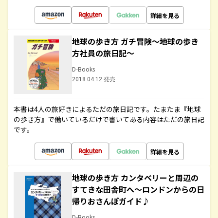
詳細を見る
地球の歩き方 ガチ冒険～地球の歩き
方社員の旅日記～
D-Books
2018.04.12 発売
本書は4人の旅好きによるただの旅日記です。たまたま『地球
の歩き方』で働いているだけで書いてある内容はただの旅日記
です。
詳細を見る
地球の歩き方 カンタベリーと周辺の
すてきな田舎町へ～ロンドンからの日
帰りおさんぽガイド♪
D-Books