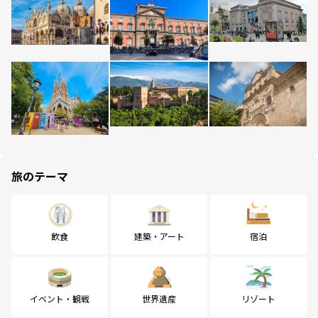
旅のテーマ
飲食
建築・アート
宿泊
イベント・観戦
世界遺産
リゾート