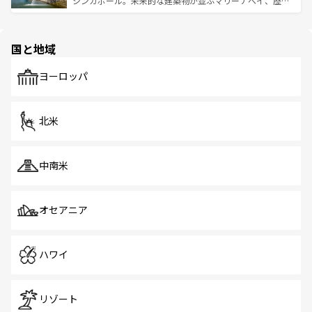
シンガポール。未来的な建築物が並ぶマリーナベイ、歴史
ける。 なお、新着のタイ情報は
コンテンツ一覧
を参照して
そう。 なお、新着の香港情報は
コンテンツ一覧
を参照して
と伝統を感じられるエスニックタウン、多数の緑豊かな公
ほしい。
ほしい。
園や自然保護区など、自然が調和した近代的な景観と文化
の多様性あふれるカラフルな町は、どこを歩いても新しい
国と地域
発見がある。さらに、治安のよさや充実した公共交通機関
も、旅行者にとっては魅力的なポイント。グルメも豊富
で、ホーカーズは地元の風情を楽しめる外せないスポット
ヨーロッパ
だ。訪れる人を飽きさせないシンガポールで、多様な魅力
を体感しよう。 なお、新着のシンガポール情報は
コンテン
ツ一覧
を参照してほしい。
北米
中南米
オセアニア
ハワイ
リゾート