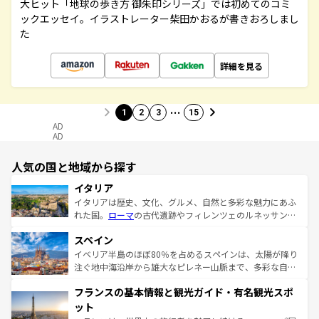
大ヒット「地球の歩き方 御朱印シリーズ」では初めてのコミ
ックエッセイ。イラストレーター柴田かおるが書きおろしまし
た
詳細を見る
…
1
2
3
15
AD
AD
人気の国と地域から探す
イタリア
イタリアは歴史、文化、グルメ、自然と多彩な魅力にあふ
れた国。
ローマ
の古代遺跡やフィレンツェのルネッサンス
美術、ヴェネツィアの運河など、歴史あるスポットはもち
スペイン
ろん、トスカーナの美しい田園風景やアマルフィ海岸の絶
景など、自然景観も見逃せない。観光の合間には、本場の
イベリア半島のほぼ80％を占めるスペインは、太陽が降り
ピザやパスタなど、絶品のイタリア料理を堪能することも
注ぐ地中海沿岸から雄大なピレネー山脈まで、多彩な自然
できる。朝目覚めてから夜眠るまで、すべての瞬間を楽し
と文化が詰まったヨーロッパ屈指の旅行先だ。多様な地域
フランスの基本情報と観光ガイド・有名観光スポ
ませてくれるイタリアで、忘れられない旅をしてみよう！
文化が根付くこの国では、情熱的なフラメンコ、熱気あふ
なお、新着のイタリア情報は
コンテンツ一覧
を参照してほ
れる闘牛、そして美味しいタパスが生活の一部となってい
ット
しい。
る。首都マドリードの洗練された雰囲気や、バルセロナの