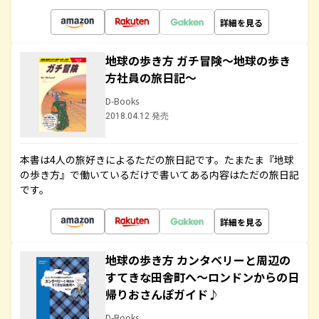
詳細を見る
地球の歩き方 ガチ冒険～地球の歩き
方社員の旅日記～
D-Books
2018.04.12 発売
本書は4人の旅好きによるただの旅日記です。たまたま『地球
の歩き方』で働いているだけで書いてある内容はただの旅日記
です。
詳細を見る
地球の歩き方 カンタベリーと周辺の
すてきな田舎町へ～ロンドンからの日
帰りおさんぽガイド♪
D-Books