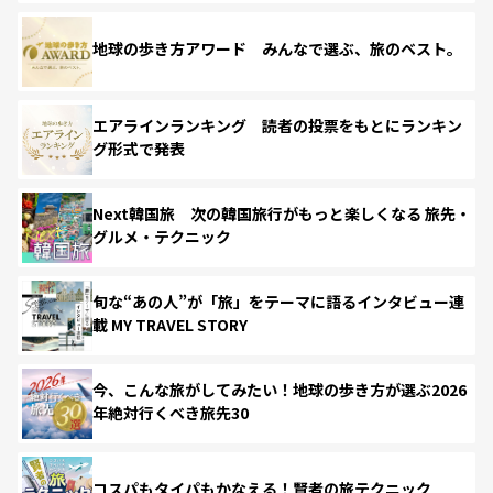
地球の歩き方アワード みんなで選ぶ、旅のベスト。
エアラインランキング 読者の投票をもとにランキン
グ形式で発表
Next韓国旅 次の韓国旅行がもっと楽しくなる 旅先・
グルメ・テクニック
旬な“あの人”が「旅」をテーマに語るインタビュー連
載 MY TRAVEL STORY
今、こんな旅がしてみたい！地球の歩き方が選ぶ2026
年絶対行くべき旅先30
コスパもタイパもかなえる！賢者の旅テクニック