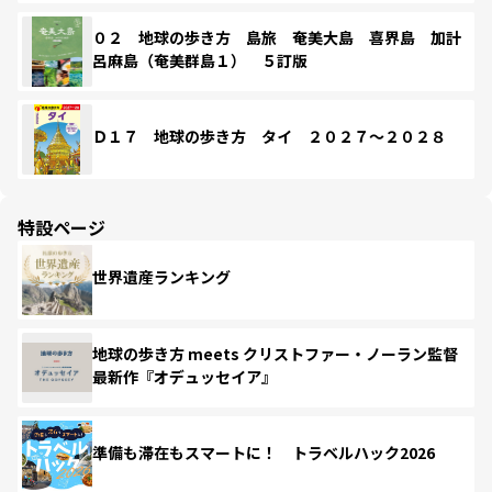
０２ 地球の歩き方 島旅 奄美大島 喜界島 加計
呂麻島（奄美群島１） ５訂版
Ｄ１７ 地球の歩き方 タイ ２０２７～２０２８
特設ページ
世界遺産ランキング
地球の歩き方 meets クリストファー・ノーラン監督
最新作『オデュッセイア』
準備も滞在もスマートに！ トラベルハック2026