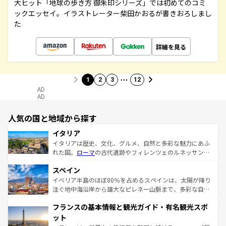
大ヒット「地球の歩き方 御朱印シリーズ」では初めてのコミ
ックエッセイ。イラストレーター柴田かおるが書きおろしまし
た
詳細を見る
…
1
2
3
12
AD
AD
人気の国と地域から探す
イタリア
イタリアは歴史、文化、グルメ、自然と多彩な魅力にあふ
れた国。
ローマ
の古代遺跡やフィレンツェのルネッサンス
美術、ヴェネツィアの運河など、歴史あるスポットはもち
スペイン
ろん、トスカーナの美しい田園風景やアマルフィ海岸の絶
景など、自然景観も見逃せない。観光の合間には、本場の
イベリア半島のほぼ80％を占めるスペインは、太陽が降り
ピザやパスタなど、絶品のイタリア料理を堪能することも
注ぐ地中海沿岸から雄大なピレネー山脈まで、多彩な自然
できる。朝目覚めてから夜眠るまで、すべての瞬間を楽し
と文化が詰まったヨーロッパ屈指の旅行先だ。多様な地域
フランスの基本情報と観光ガイド・有名観光スポ
ませてくれるイタリアで、忘れられない旅をしてみよう！
文化が根付くこの国では、情熱的なフラメンコ、熱気あふ
なお、新着のイタリア情報は
コンテンツ一覧
を参照してほ
れる闘牛、そして美味しいタパスが生活の一部となってい
ット
しい。
る。首都マドリードの洗練された雰囲気や、バルセロナの