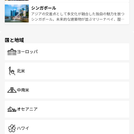
るはずだ。 なお、新着のベトナム情報は
コンテンツ一覧
を
は世界的に有名で、屋台から高級レストランまで味覚を刺
的なアートスポット、そして歴史と現代が融合した町並
参照してほしい。
シンガポール
激する。気候は一年中温暖で、どの季節にも異なる楽しみ
み、どこを訪れても感動するはず。観光スポットが密集し
が待っている。親しみやすいタイの人々、仏教を中心とし
ており、効率よく見どころを回れるのも魅力。息をのむよ
アジアの交差点として多文化が融合した独自の魅力を放つ
た文化、そして多様な観光資源が、訪れる旅人を魅了し続
うな絶景から文化的な体験まで、香港を存分に楽しみ尽く
シンガポール。未来的な建築物が並ぶマリーナベイ、歴史
ける。 なお、新着のタイ情報は
コンテンツ一覧
を参照して
そう。 なお、新着の香港情報は
コンテンツ一覧
を参照して
と伝統を感じられるエスニックタウン、多数の緑豊かな公
ほしい。
ほしい。
園や自然保護区など、自然が調和した近代的な景観と文化
の多様性あふれるカラフルな町は、どこを歩いても新しい
国と地域
発見がある。さらに、治安のよさや充実した公共交通機関
も、旅行者にとっては魅力的なポイント。グルメも豊富
で、ホーカーズは地元の風情を楽しめる外せないスポット
ヨーロッパ
だ。訪れる人を飽きさせないシンガポールで、多様な魅力
を体感しよう。 なお、新着のシンガポール情報は
コンテン
ツ一覧
を参照してほしい。
北米
中南米
オセアニア
ハワイ