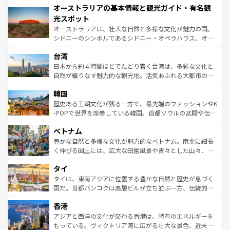
オーストラリアの基本情報と観光ガイド・有名観
部のニューオーリンズでは、音楽と美食が融合した独特の
ワイ島は見逃せない。また、定番の観光地といえばオアフ
文化が魅力。旅行者はアメリカの各地域で異なる魅力を楽
島だが、静かな自然を求めるならマウイ島やカウアイ島が
光スポット
しみながら、その多様性と豊かな歴史を感じることができ
おすすめ。エメラルドグリーンに輝く海をはじめ、豊かな
オーストラリアは、壮大な自然と多様な文化が魅力の国。
るだろう。車でのロードトリップや列車の旅も、アメリカ
文化や歴史が息づいている。「アロハスピリット」と呼ば
シドニーのシンボルであるシドニー・オペラハウス、オー
ならではの贅沢な旅のスタイルだ。 なお、新着のアメリカ
れるおもてなしの心で訪れる人々を迎えてくれるハワイの
ストラリア東海岸北部に広がる大サンゴ礁地帯グレートバ
情報は
コンテンツ一覧
を参照してほしい。
人々、おいしいローカルフードやハワイアンミュージッ
台湾
リアリーフや大陸中央部にそびえるウルル（エアーズロッ
ク、伝統的なフラダンスなど、すべてがハワイの魅力を彩
ク）、タスマニアの美しい原生林やケアンズの熱帯雨林な
日本から約４時間ほどでたどり着く台湾は、多彩な文化と
っている。訪れるたびに新しい発見と感動が待っているハ
ど、見どころがたくさん。また、カフェやワイン、オージ
自然が織りなす魅力的な観光地。活気あふれる大都市の台
ワイを、存分に味わってほしい。 なお、新着のハワイ情報
ービーフなどの食文化も豊かで、美味しいものであふれて
北やノスタルジックな町並みが人気な九份（ジォウフェ
は
コンテンツ一覧
を参照してほしい。
韓国
いる。アクティビティも充実しており、サーフィンやダイ
ン）、静ひつな山岳地帯である台湾東部など、都市の喧騒
ビング、ハイキングなど、アウトドア好きにはたまらな
と山間の静けさが共存しており、訪れる人に新しい発見と
歴史ある王朝文化が残る一方で、最先端のファッションやK
い。オーストラリアの多彩な魅力を存分に味わいつくそ
驚きをもたらしてくれる。また、奥深い台湾の食文化も魅
-POPで世界を席巻している韓国。首都ソウルの宮殿や伝統
う。 なお、新着のオーストラリア情報は
コンテンツ一覧
を
力で、夜市などの屋台グルメから高級料理、ヘルシーで美
家屋が並ぶエリアでは韓国の歴史と文化に浸ることがで
参照してほしい。
ベトナム
容にもいいと評判のスイーツなど、バラエティ豊かな料理
き、地方に足を延ばせば四季折々の自然美を楽しむことが
が味わえる。 なお、新着の台湾情報は
コンテンツ一覧
を参
できる。そして、キムチや焼肉、絶品のストリートフード
豊かな自然と多様な文化が魅力的なベトナム。南北に細長
照してほしい。
まで、さまざまな韓国料理が待っている。夜には、韓国な
く伸びる国土には、広大な田園風景や青々とした山々、世
らではのナイトライフも堪能できる。あたたかいホスピタ
界遺産に登録された壮大な自然景観が点在し、都市部では
タイ
リティに包まれながら、韓国の多彩な魅力を心ゆくまで味
急速な発展と共に伝統が息づく。ハノイの古い町並みやホ
わってみてほしい。 なお、新着の韓国情報は
コンテンツ一
ーチミン市のフランス統治時代の建物も、独特の雰囲気を
タイは、東南アジアに位置する豊かな自然と歴史が息づく
覧
を参照してほしい。
醸し出している。また、バラエティの豊かさとおいしさで
国だ。首都バンコクは高層ビルが立ち並ぶ一方、伝統的な
世界中の食通を魅了してやまないベトナム料理も魅力のひ
寺院や市場がいたるところに点在し、古きよき文化と現代
香港
とつ。フォーやバインミー、ベトナムコーヒーなどは、ぜ
の活気が交差している。北部ではチェンマイなどの山岳地
ひ現地で味わいたい。どの地域を訪れてもあたたかい人々
帯で自然と触れ合い、南部ではプーケットやクラビの美し
アジアと西洋の文化が交わる香港は、特有のエネルギーを
が旅行者を迎えてくれるので、きっと忘れられない旅にな
いビーチでリゾート気分を楽しむことができる。タイ料理
もっている。ヴィクトリア湾に広がる壮大な景色、近未来