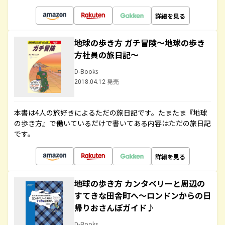
詳細を見る
地球の歩き方 ガチ冒険～地球の歩き
方社員の旅日記～
D-Books
2018.04.12 発売
本書は4人の旅好きによるただの旅日記です。たまたま『地球
の歩き方』で働いているだけで書いてある内容はただの旅日記
です。
詳細を見る
地球の歩き方 カンタベリーと周辺の
すてきな田舎町へ～ロンドンからの日
帰りおさんぽガイド♪
D-Books