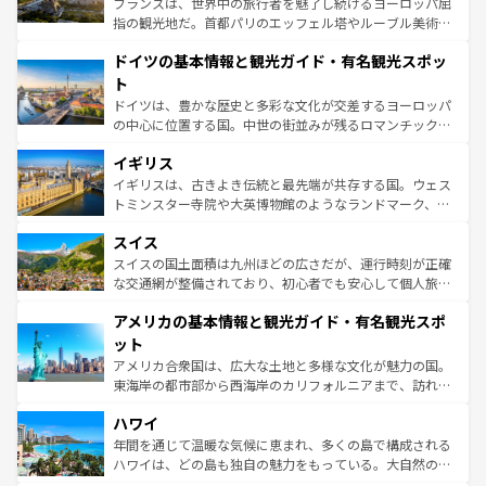
フランスは、世界中の旅行者を魅了し続けるヨーロッパ屈
アートに溢れた街角から、地方では古代ローマ遺跡や中世
指の観光地だ。首都パリのエッフェル塔やルーブル美術館
の城塞都市、穏やかなビーチリゾートまで多彩な表情を見
といった象徴的なスポットから、田舎町の古風な美しさま
せる。地方によって風土や気候が異なるスペインはその個
ドイツの基本情報と観光ガイド・有名観光スポッ
で、幅広い魅力が詰まっている。華麗な宮殿、歴史的な大
性で訪れる人を魅了する。 なお、新着のスペイン情報は
コ
聖堂、美しいビーチ、そして豊かな自然が、訪れる者を心
ト
ンテンツ一覧
を参照してほしい。
から魅了する。また、フランスは美食の国としても知ら
ドイツは、豊かな歴史と多彩な文化が交差するヨーロッパ
れ、フランス料理はユネスコ無形文化遺産にも登録されて
の中心に位置する国。中世の街並みが残るロマンチック街
いる。シャンパンの発祥地であるランス、プロヴァンスの
道から、未来を先取りするようなモダンな都市まで多様な
香り高いラベンダー畑など、多彩な楽しみ方が可能だ。さ
イギリス
顔を持つこの国は、どこを歩いても飽きることがない。ベ
らに、パリ以外の地域にも魅力が溢れており、どの街角に
ルリンの文化的活気、バイエルン州のアルプスの絶景、そ
イギリスは、古きよき伝統と最先端が共存する国。ウェス
も豊かな歴史と文化が息づいている。パリ以外の個性あふ
してライン川沿いのワイン畑といった風景は必見。ビール
トミンスター寺院や大英博物館のようなランドマーク、歴
れる地方に足を運ぶとそれぞれで全く異なる文化を体験で
とソーセージを味わいながら地元の人と過ごす楽しい時間
史ある大学都市、美しい丘陵地帯や牧歌的な風景など、エ
きるだろう。 なお、新着のフランス情報は
コンテンツ一覧
スイス
は、お酒好きな人にはぜひ体験してほしい。 なお、新着の
リアごとに異なる魅力がある。また、優雅なアフタヌーン
を参照してほしい。
ドイツ情報は
コンテンツ一覧
を参照してほしい。
ティー、ビール好きにはたまらない英国パブ、サッカー観
スイスの国土面積は九州ほどの広さだが、運行時刻が正確
戦など、本場だからこそできる体験も豊富。イギリスを旅
な交通網が整備されており、初心者でも安心して個人旅行
して楽しみつくそう。 なお、新着のイギリス情報は
コンテ
を楽しめる。日本同様に時刻表どおりの旅が可能だ。中世
アメリカの基本情報と観光ガイド・有名観光スポ
ンツ一覧
を参照してほしい。
の建物がそのまま残る町や、スイスならではのユニークな
博物館もあり、アルプス観光だけでなく町歩きも満喫する
ット
ことができる。国民の所得が高いため物価も高いが、旅行
アメリカ合衆国は、広大な土地と多様な文化が魅力の国。
者向けの交通パス提供のサービスもあり、うまく活用すれ
東海岸の都市部から西海岸のカリフォルニアまで、訪れる
ば市内交通費無料で観光を楽しむこともできる。 なお、新
場所ごとに異なる風景と体験が待っている。ニューヨーク
着のスイス情報は
コンテンツ一覧
を参照してほしい。
ハワイ
のような巨大都市は、観光、ショッピング、エンターテイ
ンメントが詰まった刺激的なスポットだ。一方、アメリカ
年間を通じて温暖な気候に恵まれ、多くの島で構成される
西部には大自然が広がり、グランドキャニオンやイエロー
ハワイは、どの島も独自の魅力をもっている。大自然の神
ストーン国立公園といった絶景が堪能できる。さらに、南
秘を感じたいなら、火山が生み出した壮大な景観を誇るハ