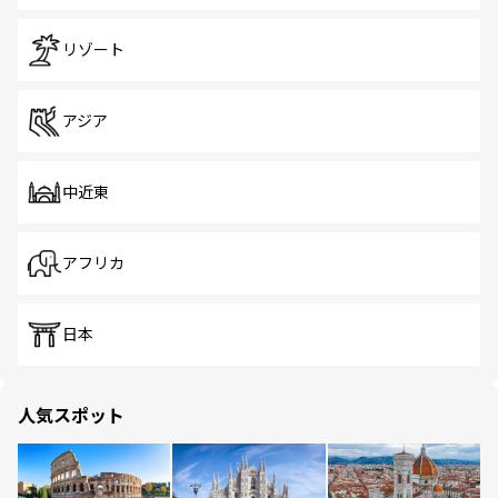
リゾート
アジア
中近東
アフリカ
日本
人気スポット