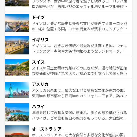
フランスは、世界中の旅行者を魅了し続けるヨーロッパ屈
アートに溢れた街角から、地方では古代ローマ遺跡や中世
指の観光地だ。首都パリのエッフェル塔やルーブル美術館
の城塞都市、穏やかなビーチリゾートまで多彩な表情を見
といった象徴的なスポットから、田舎町の古風な美しさま
せる。地方によって風土や気候が異なるスペインはその個
ドイツ
で、幅広い魅力が詰まっている。華麗な宮殿、歴史的な大
性で訪れる人を魅了する。 なお、新着のスペイン情報は
コ
聖堂、美しいビーチ、そして豊かな自然が、訪れる者を心
ドイツは、豊かな歴史と多彩な文化が交差するヨーロッパ
ンテンツ一覧
を参照してほしい。
から魅了する。また、フランスは美食の国としても知ら
の中心に位置する国。中世の街並みが残るロマンチック街
れ、フランス料理はユネスコ無形文化遺産にも登録されて
道から、未来を先取りするようなモダンな都市まで多様な
イギリス
いる。シャンパンの発祥地であるランス、プロヴァンスの
顔を持つこの国は、どこを歩いても飽きることがない。ベ
香り高いラベンダー畑など、多彩な楽しみ方が可能だ。さ
ルリンの文化的活気、バイエルン州のアルプスの絶景、そ
イギリスは、古きよき伝統と最先端が共存する国。ウェス
らに、パリ以外の地域にも魅力が溢れており、どの街角に
してライン川沿いのワイン畑といった風景は必見。ビール
トミンスター寺院や大英博物館のようなランドマーク、歴
も豊かな歴史と文化が息づいている。パリ以外の個性あふ
とソーセージを味わいながら地元の人と過ごす楽しい時間
史ある大学都市、美しい丘陵地帯や牧歌的な風景など、エ
れる地方に足を運ぶとそれぞれで全く異なる文化を体験で
スイス
は、お酒好きな人にはぜひ体験してほしい。 なお、新着の
リアごとに異なる魅力がある。また、優雅なアフタヌーン
きるだろう。 なお、新着のフランス情報は
コンテンツ一覧
ドイツ情報は
コンテンツ一覧
を参照してほしい。
ティー、ビール好きにはたまらない英国パブ、サッカー観
スイスの国土面積は九州ほどの広さだが、運行時刻が正確
を参照してほしい。
戦など、本場だからこそできる体験も豊富。イギリスを旅
な交通網が整備されており、初心者でも安心して個人旅行
して楽しみつくそう。 なお、新着のイギリス情報は
コンテ
を楽しめる。日本同様に時刻表どおりの旅が可能だ。中世
アメリカ
ンツ一覧
を参照してほしい。
の建物がそのまま残る町や、スイスならではのユニークな
博物館もあり、アルプス観光だけでなく町歩きも満喫する
アメリカ合衆国は、広大な土地と多様な文化が魅力の国。
ことができる。国民の所得が高いため物価も高いが、旅行
東海岸の都市部から西海岸のカリフォルニアまで、訪れる
者向けの交通パス提供のサービスもあり、うまく活用すれ
場所ごとに異なる風景と体験が待っている。ニューヨーク
ハワイ
ば市内交通費無料で観光を楽しむこともできる。 なお、新
のような巨大都市は、観光、ショッピング、エンターテイ
着のスイス情報は
コンテンツ一覧
を参照してほしい。
ンメントが詰まった刺激的なスポットだ。一方、アメリカ
年間を通じて温暖な気候に恵まれ、多くの島で構成される
西部には大自然が広がり、グランドキャニオンやイエロー
ハワイは、どの島も独自の魅力をもっている。大自然の神
ストーン国立公園といった絶景が堪能できる。さらに、南
秘を感じたいなら、火山が生み出した壮大な景観を誇るハ
オーストラリア
部のニューオーリンズでは、音楽と美食が融合した独特の
ワイ島は見逃せない。また、定番の観光地といえばオアフ
文化が魅力。旅行者はアメリカの各地域で異なる魅力を楽
島だが、静かな自然を求めるならマウイ島やカウアイ島が
オーストラリアは、壮大な自然と多様な文化が魅力の国。