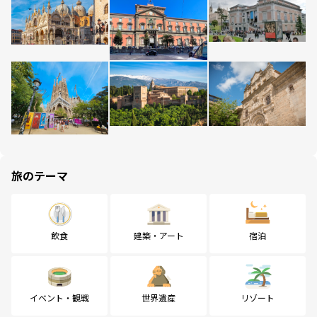
旅のテーマ
飲食
建築・アート
宿泊
イベント・観戦
世界遺産
リゾート