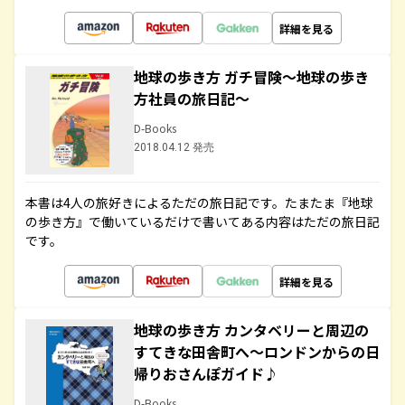
詳細を見る
地球の歩き方 ガチ冒険～地球の歩き
方社員の旅日記～
D-Books
2018.04.12 発売
本書は4人の旅好きによるただの旅日記です。たまたま『地球
の歩き方』で働いているだけで書いてある内容はただの旅日記
です。
詳細を見る
地球の歩き方 カンタベリーと周辺の
すてきな田舎町へ～ロンドンからの日
帰りおさんぽガイド♪
D-Books