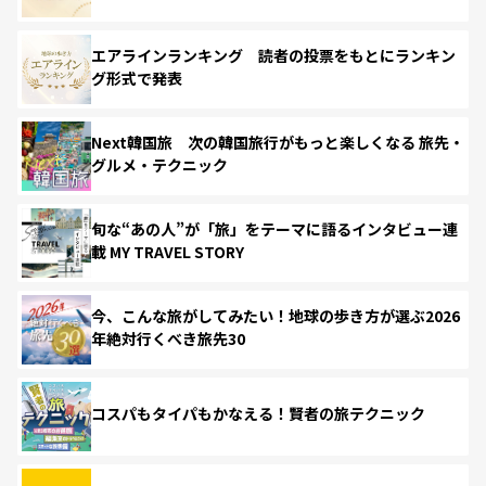
エアラインランキング 読者の投票をもとにランキン
グ形式で発表
Next韓国旅 次の韓国旅行がもっと楽しくなる 旅先・
グルメ・テクニック
旬な“あの人”が「旅」をテーマに語るインタビュー連
載 MY TRAVEL STORY
今、こんな旅がしてみたい！地球の歩き方が選ぶ2026
年絶対行くべき旅先30
コスパもタイパもかなえる！賢者の旅テクニック