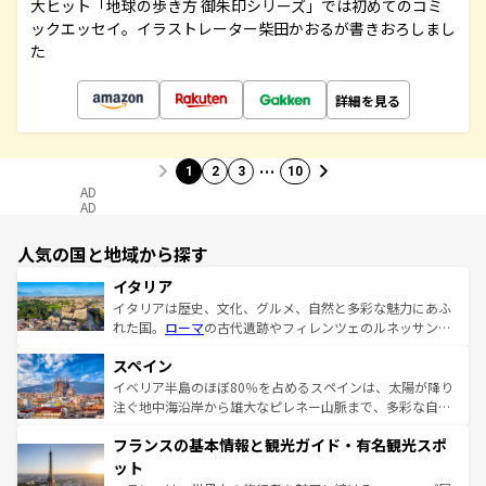
大ヒット「地球の歩き方 御朱印シリーズ」では初めてのコミ
ックエッセイ。イラストレーター柴田かおるが書きおろしまし
た
詳細を見る
…
1
2
3
10
AD
AD
人気の国と地域から探す
イタリア
イタリアは歴史、文化、グルメ、自然と多彩な魅力にあふ
れた国。
ローマ
の古代遺跡やフィレンツェのルネッサンス
美術、ヴェネツィアの運河など、歴史あるスポットはもち
スペイン
ろん、トスカーナの美しい田園風景やアマルフィ海岸の絶
景など、自然景観も見逃せない。観光の合間には、本場の
イベリア半島のほぼ80％を占めるスペインは、太陽が降り
ピザやパスタなど、絶品のイタリア料理を堪能することも
注ぐ地中海沿岸から雄大なピレネー山脈まで、多彩な自然
できる。朝目覚めてから夜眠るまで、すべての瞬間を楽し
と文化が詰まったヨーロッパ屈指の旅行先だ。多様な地域
フランスの基本情報と観光ガイド・有名観光スポ
ませてくれるイタリアで、忘れられない旅をしてみよう！
文化が根付くこの国では、情熱的なフラメンコ、熱気あふ
なお、新着のイタリア情報は
コンテンツ一覧
を参照してほ
れる闘牛、そして美味しいタパスが生活の一部となってい
ット
しい。
る。首都マドリードの洗練された雰囲気や、バルセロナの