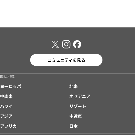
コミュニティを見る
国と地域
ヨーロッパ
北米
中南米
オセアニア
ハワイ
リゾート
アジア
中近東
アフリカ
日本