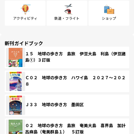
アクティビティ
鉄道・フライト
ショップ
新刊ガイドブック
１５ 地球の歩き方 島旅 伊豆大島 利島（伊豆諸
島①）３訂版
Ｃ０２ 地球の歩き方 ハワイ島 ２０２７～２０２
８
Ｊ３３ 地球の歩き方 墨田区
０２ 地球の歩き方 島旅 奄美大島 喜界島 加計
呂麻島（奄美群島１） ５訂版