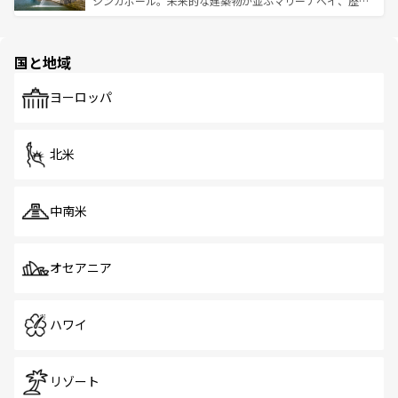
シンガポール。未来的な建築物が並ぶマリーナベイ、歴史
ける。 なお、新着のタイ情報は
コンテンツ一覧
を参照して
そう。 なお、新着の香港情報は
コンテンツ一覧
を参照して
と伝統を感じられるエスニックタウン、多数の緑豊かな公
ほしい。
ほしい。
園や自然保護区など、自然が調和した近代的な景観と文化
の多様性あふれるカラフルな町は、どこを歩いても新しい
国と地域
発見がある。さらに、治安のよさや充実した公共交通機関
も、旅行者にとっては魅力的なポイント。グルメも豊富
で、ホーカーズは地元の風情を楽しめる外せないスポット
ヨーロッパ
だ。訪れる人を飽きさせないシンガポールで、多様な魅力
を体感しよう。 なお、新着のシンガポール情報は
コンテン
ツ一覧
を参照してほしい。
北米
中南米
オセアニア
ハワイ
リゾート