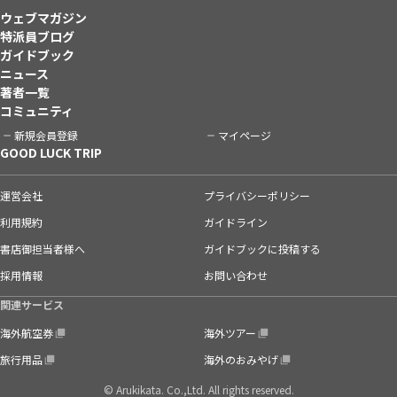
ウェブマガジン
特派員ブログ
ガイドブック
ニュース
著者一覧
コミュニティ
新規会員登録
マイページ
GOOD LUCK TRIP
運営会社
プライバシーポリシー
利用規約
ガイドライン
書店御担当者様へ
ガイドブックに投稿する
採用情報
お問い合わせ
関連サービス
海外航空券
海外ツアー
旅行用品
海外のおみやげ
© Arukikata. Co.,Ltd. All rights reserved.