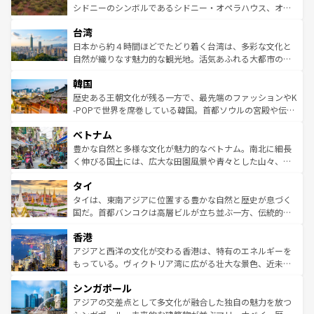
しみながら、その多様性と豊かな歴史を感じることができ
おすすめ。エメラルドグリーンに輝く海をはじめ、豊かな
シドニーのシンボルであるシドニー・オペラハウス、オー
るだろう。車でのロードトリップや列車の旅も、アメリカ
文化や歴史が息づいている。「アロハスピリット」と呼ば
ストラリア東海岸北部に広がる大サンゴ礁地帯グレートバ
ならではの贅沢な旅のスタイルだ。 なお、新着のアメリカ
台湾
れるおもてなしの心で訪れる人々を迎えてくれるハワイの
リアリーフや大陸中央部にそびえるウルル（エアーズロッ
情報は
コンテンツ一覧
を参照してほしい。
人々、おいしいローカルフードやハワイアンミュージッ
ク）、タスマニアの美しい原生林やケアンズの熱帯雨林な
日本から約４時間ほどでたどり着く台湾は、多彩な文化と
ク、伝統的なフラダンスなど、すべてがハワイの魅力を彩
ど、見どころがたくさん。また、カフェやワイン、オージ
自然が織りなす魅力的な観光地。活気あふれる大都市の台
っている。訪れるたびに新しい発見と感動が待っているハ
ービーフなどの食文化も豊かで、美味しいものであふれて
北やノスタルジックな町並みが人気な九份（ジォウフェ
ワイを、存分に味わってほしい。 なお、新着のハワイ情報
韓国
いる。アクティビティも充実しており、サーフィンやダイ
ン）、静ひつな山岳地帯である台湾東部など、都市の喧騒
は
コンテンツ一覧
を参照してほしい。
ビング、ハイキングなど、アウトドア好きにはたまらな
と山間の静けさが共存しており、訪れる人に新しい発見と
歴史ある王朝文化が残る一方で、最先端のファッションやK
い。オーストラリアの多彩な魅力を存分に味わいつくそ
驚きをもたらしてくれる。また、奥深い台湾の食文化も魅
-POPで世界を席巻している韓国。首都ソウルの宮殿や伝統
う。 なお、新着のオーストラリア情報は
コンテンツ一覧
を
力で、夜市などの屋台グルメから高級料理、ヘルシーで美
家屋が並ぶエリアでは韓国の歴史と文化に浸ることがで
参照してほしい。
ベトナム
容にもいいと評判のスイーツなど、バラエティ豊かな料理
き、地方に足を延ばせば四季折々の自然美を楽しむことが
が味わえる。 なお、新着の台湾情報は
コンテンツ一覧
を参
できる。そして、キムチや焼肉、絶品のストリートフード
豊かな自然と多様な文化が魅力的なベトナム。南北に細長
照してほしい。
まで、さまざまな韓国料理が待っている。夜には、韓国な
く伸びる国土には、広大な田園風景や青々とした山々、世
らではのナイトライフも堪能できる。あたたかいホスピタ
界遺産に登録された壮大な自然景観が点在し、都市部では
タイ
リティに包まれながら、韓国の多彩な魅力を心ゆくまで味
急速な発展と共に伝統が息づく。ハノイの古い町並みやホ
わってみてほしい。 なお、新着の韓国情報は
コンテンツ一
ーチミン市のフランス統治時代の建物も、独特の雰囲気を
タイは、東南アジアに位置する豊かな自然と歴史が息づく
覧
を参照してほしい。
醸し出している。また、バラエティの豊かさとおいしさで
国だ。首都バンコクは高層ビルが立ち並ぶ一方、伝統的な
世界中の食通を魅了してやまないベトナム料理も魅力のひ
寺院や市場がいたるところに点在し、古きよき文化と現代
香港
とつ。フォーやバインミー、ベトナムコーヒーなどは、ぜ
の活気が交差している。北部ではチェンマイなどの山岳地
ひ現地で味わいたい。どの地域を訪れてもあたたかい人々
帯で自然と触れ合い、南部ではプーケットやクラビの美し
アジアと西洋の文化が交わる香港は、特有のエネルギーを
が旅行者を迎えてくれるので、きっと忘れられない旅にな
いビーチでリゾート気分を楽しむことができる。タイ料理
もっている。ヴィクトリア湾に広がる壮大な景色、近未来
るはずだ。 なお、新着のベトナム情報は
コンテンツ一覧
を
は世界的に有名で、屋台から高級レストランまで味覚を刺
的なアートスポット、そして歴史と現代が融合した町並
参照してほしい。
シンガポール
激する。気候は一年中温暖で、どの季節にも異なる楽しみ
み、どこを訪れても感動するはず。観光スポットが密集し
が待っている。親しみやすいタイの人々、仏教を中心とし
ており、効率よく見どころを回れるのも魅力。息をのむよ
アジアの交差点として多文化が融合した独自の魅力を放つ
た文化、そして多様な観光資源が、訪れる旅人を魅了し続
うな絶景から文化的な体験まで、香港を存分に楽しみ尽く