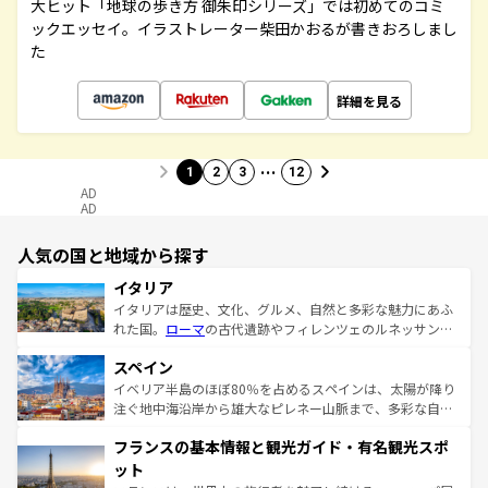
大ヒット「地球の歩き方 御朱印シリーズ」では初めてのコミ
ックエッセイ。イラストレーター柴田かおるが書きおろしまし
た
詳細を見る
…
1
2
3
12
AD
AD
人気の国と地域から探す
イタリア
イタリアは歴史、文化、グルメ、自然と多彩な魅力にあふ
れた国。
ローマ
の古代遺跡やフィレンツェのルネッサンス
美術、ヴェネツィアの運河など、歴史あるスポットはもち
スペイン
ろん、トスカーナの美しい田園風景やアマルフィ海岸の絶
景など、自然景観も見逃せない。観光の合間には、本場の
イベリア半島のほぼ80％を占めるスペインは、太陽が降り
ピザやパスタなど、絶品のイタリア料理を堪能することも
注ぐ地中海沿岸から雄大なピレネー山脈まで、多彩な自然
できる。朝目覚めてから夜眠るまで、すべての瞬間を楽し
と文化が詰まったヨーロッパ屈指の旅行先だ。多様な地域
フランスの基本情報と観光ガイド・有名観光スポ
ませてくれるイタリアで、忘れられない旅をしてみよう！
文化が根付くこの国では、情熱的なフラメンコ、熱気あふ
なお、新着のイタリア情報は
コンテンツ一覧
を参照してほ
れる闘牛、そして美味しいタパスが生活の一部となってい
ット
しい。
る。首都マドリードの洗練された雰囲気や、バルセロナの