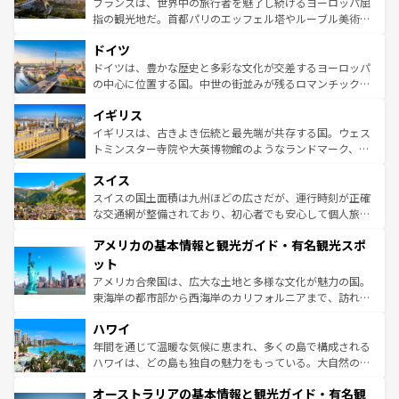
フランスは、世界中の旅行者を魅了し続けるヨーロッパ屈
アートに溢れた街角から、地方では古代ローマ遺跡や中世
指の観光地だ。首都パリのエッフェル塔やルーブル美術館
の城塞都市、穏やかなビーチリゾートまで多彩な表情を見
といった象徴的なスポットから、田舎町の古風な美しさま
せる。地方によって風土や気候が異なるスペインはその個
ドイツ
で、幅広い魅力が詰まっている。華麗な宮殿、歴史的な大
性で訪れる人を魅了する。 なお、新着のスペイン情報は
コ
聖堂、美しいビーチ、そして豊かな自然が、訪れる者を心
ドイツは、豊かな歴史と多彩な文化が交差するヨーロッパ
ンテンツ一覧
を参照してほしい。
から魅了する。また、フランスは美食の国としても知ら
の中心に位置する国。中世の街並みが残るロマンチック街
れ、フランス料理はユネスコ無形文化遺産にも登録されて
道から、未来を先取りするようなモダンな都市まで多様な
イギリス
いる。シャンパンの発祥地であるランス、プロヴァンスの
顔を持つこの国は、どこを歩いても飽きることがない。ベ
香り高いラベンダー畑など、多彩な楽しみ方が可能だ。さ
ルリンの文化的活気、バイエルン州のアルプスの絶景、そ
イギリスは、古きよき伝統と最先端が共存する国。ウェス
らに、パリ以外の地域にも魅力が溢れており、どの街角に
してライン川沿いのワイン畑といった風景は必見。ビール
トミンスター寺院や大英博物館のようなランドマーク、歴
も豊かな歴史と文化が息づいている。パリ以外の個性あふ
とソーセージを味わいながら地元の人と過ごす楽しい時間
史ある大学都市、美しい丘陵地帯や牧歌的な風景など、エ
れる地方に足を運ぶとそれぞれで全く異なる文化を体験で
スイス
は、お酒好きな人にはぜひ体験してほしい。 なお、新着の
リアごとに異なる魅力がある。また、優雅なアフタヌーン
きるだろう。 なお、新着のフランス情報は
コンテンツ一覧
ドイツ情報は
コンテンツ一覧
を参照してほしい。
ティー、ビール好きにはたまらない英国パブ、サッカー観
スイスの国土面積は九州ほどの広さだが、運行時刻が正確
を参照してほしい。
戦など、本場だからこそできる体験も豊富。イギリスを旅
な交通網が整備されており、初心者でも安心して個人旅行
して楽しみつくそう。 なお、新着のイギリス情報は
コンテ
を楽しめる。日本同様に時刻表どおりの旅が可能だ。中世
アメリカの基本情報と観光ガイド・有名観光スポ
ンツ一覧
を参照してほしい。
の建物がそのまま残る町や、スイスならではのユニークな
博物館もあり、アルプス観光だけでなく町歩きも満喫する
ット
ことができる。国民の所得が高いため物価も高いが、旅行
アメリカ合衆国は、広大な土地と多様な文化が魅力の国。
者向けの交通パス提供のサービスもあり、うまく活用すれ
東海岸の都市部から西海岸のカリフォルニアまで、訪れる
ば市内交通費無料で観光を楽しむこともできる。 なお、新
場所ごとに異なる風景と体験が待っている。ニューヨーク
着のスイス情報は
コンテンツ一覧
を参照してほしい。
ハワイ
のような巨大都市は、観光、ショッピング、エンターテイ
ンメントが詰まった刺激的なスポットだ。一方、アメリカ
年間を通じて温暖な気候に恵まれ、多くの島で構成される
西部には大自然が広がり、グランドキャニオンやイエロー
ハワイは、どの島も独自の魅力をもっている。大自然の神
ストーン国立公園といった絶景が堪能できる。さらに、南
秘を感じたいなら、火山が生み出した壮大な景観を誇るハ
オーストラリアの基本情報と観光ガイド・有名観
部のニューオーリンズでは、音楽と美食が融合した独特の
ワイ島は見逃せない。また、定番の観光地といえばオアフ