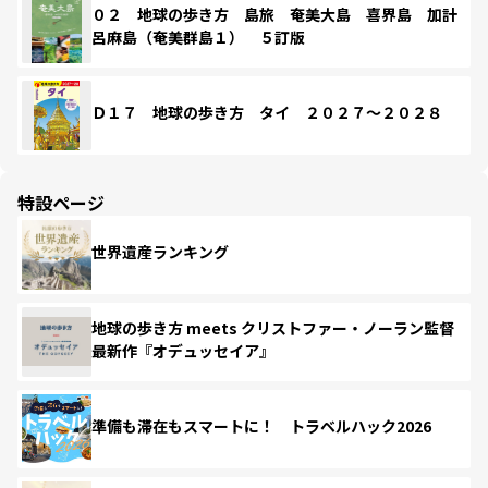
０２ 地球の歩き方 島旅 奄美大島 喜界島 加計
呂麻島（奄美群島１） ５訂版
Ｄ１７ 地球の歩き方 タイ ２０２７～２０２８
特設ページ
世界遺産ランキング
地球の歩き方 meets クリストファー・ノーラン監督
最新作『オデュッセイア』
準備も滞在もスマートに！ トラベルハック2026