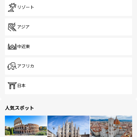
リゾート
アジア
中近東
アフリカ
日本
人気スポット