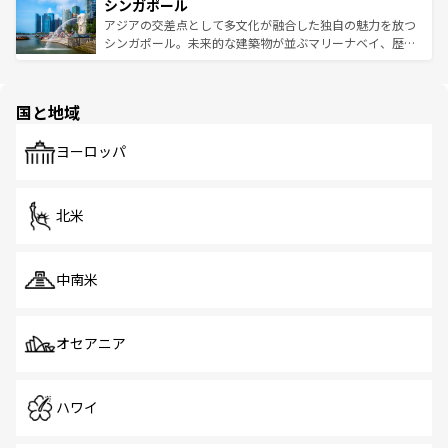
参照してほしい。
シンガポール
激する。気候は一年中温暖で、どの季節にも異なる楽しみ
み、どこを訪れても感動するはず。観光スポットが密集し
が待っている。親しみやすいタイの人々、仏教を中心とし
ており、効率よく見どころを回れるのも魅力。息をのむよ
アジアの交差点として多文化が融合した独自の魅力を放つ
た文化、そして多様な観光資源が、訪れる旅人を魅了し続
うな絶景から文化的な体験まで、香港を存分に楽しみ尽く
シンガポール。未来的な建築物が並ぶマリーナベイ、歴史
ける。 なお、新着のタイ情報は
コンテンツ一覧
を参照して
そう。 なお、新着の香港情報は
コンテンツ一覧
を参照して
と伝統を感じられるエスニックタウン、多数の緑豊かな公
ほしい。
ほしい。
園や自然保護区など、自然が調和した近代的な景観と文化
の多様性あふれるカラフルな町は、どこを歩いても新しい
国と地域
発見がある。さらに、治安のよさや充実した公共交通機関
も、旅行者にとっては魅力的なポイント。グルメも豊富
で、ホーカーズは地元の風情を楽しめる外せないスポット
ヨーロッパ
だ。訪れる人を飽きさせないシンガポールで、多様な魅力
を体感しよう。 なお、新着のシンガポール情報は
コンテン
ツ一覧
を参照してほしい。
北米
中南米
オセアニア
ハワイ