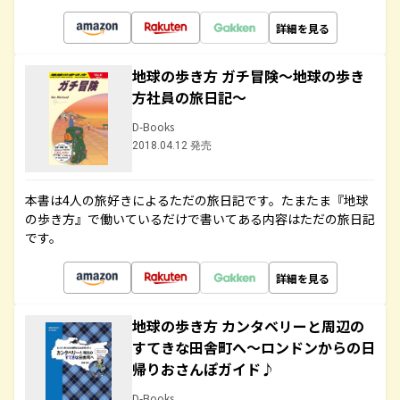
詳細を見る
地球の歩き方 ガチ冒険～地球の歩き
方社員の旅日記～
D-Books
2018.04.12 発売
本書は4人の旅好きによるただの旅日記です。たまたま『地球
の歩き方』で働いているだけで書いてある内容はただの旅日記
です。
詳細を見る
地球の歩き方 カンタベリーと周辺の
すてきな田舎町へ～ロンドンからの日
帰りおさんぽガイド♪
D-Books