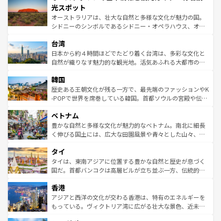
文化が魅力。旅行者はアメリカの各地域で異なる魅力を楽
島だが、静かな自然を求めるならマウイ島やカウアイ島が
光スポット
しみながら、その多様性と豊かな歴史を感じることができ
おすすめ。エメラルドグリーンに輝く海をはじめ、豊かな
オーストラリアは、壮大な自然と多様な文化が魅力の国。
るだろう。車でのロードトリップや列車の旅も、アメリカ
文化や歴史が息づいている。「アロハスピリット」と呼ば
シドニーのシンボルであるシドニー・オペラハウス、オー
ならではの贅沢な旅のスタイルだ。 なお、新着のアメリカ
れるおもてなしの心で訪れる人々を迎えてくれるハワイの
ストラリア東海岸北部に広がる大サンゴ礁地帯グレートバ
情報は
コンテンツ一覧
を参照してほしい。
人々、おいしいローカルフードやハワイアンミュージッ
台湾
リアリーフや大陸中央部にそびえるウルル（エアーズロッ
ク、伝統的なフラダンスなど、すべてがハワイの魅力を彩
ク）、タスマニアの美しい原生林やケアンズの熱帯雨林な
日本から約４時間ほどでたどり着く台湾は、多彩な文化と
っている。訪れるたびに新しい発見と感動が待っているハ
ど、見どころがたくさん。また、カフェやワイン、オージ
自然が織りなす魅力的な観光地。活気あふれる大都市の台
ワイを、存分に味わってほしい。 なお、新着のハワイ情報
ービーフなどの食文化も豊かで、美味しいものであふれて
北やノスタルジックな町並みが人気な九份（ジォウフェ
は
コンテンツ一覧
を参照してほしい。
韓国
いる。アクティビティも充実しており、サーフィンやダイ
ン）、静ひつな山岳地帯である台湾東部など、都市の喧騒
ビング、ハイキングなど、アウトドア好きにはたまらな
と山間の静けさが共存しており、訪れる人に新しい発見と
歴史ある王朝文化が残る一方で、最先端のファッションやK
い。オーストラリアの多彩な魅力を存分に味わいつくそ
驚きをもたらしてくれる。また、奥深い台湾の食文化も魅
-POPで世界を席巻している韓国。首都ソウルの宮殿や伝統
う。 なお、新着のオーストラリア情報は
コンテンツ一覧
を
力で、夜市などの屋台グルメから高級料理、ヘルシーで美
家屋が並ぶエリアでは韓国の歴史と文化に浸ることがで
参照してほしい。
ベトナム
容にもいいと評判のスイーツなど、バラエティ豊かな料理
き、地方に足を延ばせば四季折々の自然美を楽しむことが
が味わえる。 なお、新着の台湾情報は
コンテンツ一覧
を参
できる。そして、キムチや焼肉、絶品のストリートフード
豊かな自然と多様な文化が魅力的なベトナム。南北に細長
照してほしい。
まで、さまざまな韓国料理が待っている。夜には、韓国な
く伸びる国土には、広大な田園風景や青々とした山々、世
らではのナイトライフも堪能できる。あたたかいホスピタ
界遺産に登録された壮大な自然景観が点在し、都市部では
タイ
リティに包まれながら、韓国の多彩な魅力を心ゆくまで味
急速な発展と共に伝統が息づく。ハノイの古い町並みやホ
わってみてほしい。 なお、新着の韓国情報は
コンテンツ一
ーチミン市のフランス統治時代の建物も、独特の雰囲気を
タイは、東南アジアに位置する豊かな自然と歴史が息づく
覧
を参照してほしい。
醸し出している。また、バラエティの豊かさとおいしさで
国だ。首都バンコクは高層ビルが立ち並ぶ一方、伝統的な
世界中の食通を魅了してやまないベトナム料理も魅力のひ
寺院や市場がいたるところに点在し、古きよき文化と現代
香港
とつ。フォーやバインミー、ベトナムコーヒーなどは、ぜ
の活気が交差している。北部ではチェンマイなどの山岳地
ひ現地で味わいたい。どの地域を訪れてもあたたかい人々
帯で自然と触れ合い、南部ではプーケットやクラビの美し
アジアと西洋の文化が交わる香港は、特有のエネルギーを
が旅行者を迎えてくれるので、きっと忘れられない旅にな
いビーチでリゾート気分を楽しむことができる。タイ料理
もっている。ヴィクトリア湾に広がる壮大な景色、近未来
るはずだ。 なお、新着のベトナム情報は
コンテンツ一覧
を
は世界的に有名で、屋台から高級レストランまで味覚を刺
的なアートスポット、そして歴史と現代が融合した町並