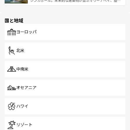
シンガポール。未来的な建築物が並ぶマリーナベイ、歴史
ける。 なお、新着のタイ情報は
コンテンツ一覧
を参照して
そう。 なお、新着の香港情報は
コンテンツ一覧
を参照して
と伝統を感じられるエスニックタウン、多数の緑豊かな公
ほしい。
ほしい。
園や自然保護区など、自然が調和した近代的な景観と文化
の多様性あふれるカラフルな町は、どこを歩いても新しい
国と地域
発見がある。さらに、治安のよさや充実した公共交通機関
も、旅行者にとっては魅力的なポイント。グルメも豊富
で、ホーカーズは地元の風情を楽しめる外せないスポット
ヨーロッパ
だ。訪れる人を飽きさせないシンガポールで、多様な魅力
を体感しよう。 なお、新着のシンガポール情報は
コンテン
ツ一覧
を参照してほしい。
北米
中南米
オセアニア
ハワイ
リゾート