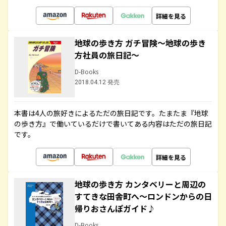
詳細を見る
地球の歩き方 ガチ冒険～地球の歩き
方社員の旅日記～
D-Books
2018.04.12 発売
本書は4人の旅好きによるただの旅日記です。たまたま『地球
の歩き方』で働いているだけで書いてある内容はただの旅日記
です。
詳細を見る
地球の歩き方 カンタベリーと周辺の
すてきな田舎町へ～ロンドンからの日
帰りおさんぽガイド♪
D-Books