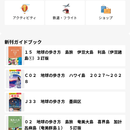
アクティビティ
鉄道・フライト
ショップ
新刊ガイドブック
１５ 地球の歩き方 島旅 伊豆大島 利島（伊豆諸
島①）３訂版
Ｃ０２ 地球の歩き方 ハワイ島 ２０２７～２０２
８
Ｊ３３ 地球の歩き方 墨田区
０２ 地球の歩き方 島旅 奄美大島 喜界島 加計
呂麻島（奄美群島１） ５訂版