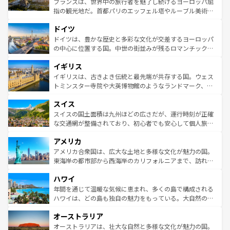
フランスは、世界中の旅行者を魅了し続けるヨーロッパ屈
アートに溢れた街角から、地方では古代ローマ遺跡や中世
指の観光地だ。首都パリのエッフェル塔やルーブル美術館
の城塞都市、穏やかなビーチリゾートまで多彩な表情を見
といった象徴的なスポットから、田舎町の古風な美しさま
せる。地方によって風土や気候が異なるスペインはその個
ドイツ
で、幅広い魅力が詰まっている。華麗な宮殿、歴史的な大
性で訪れる人を魅了する。 なお、新着のスペイン情報は
コ
聖堂、美しいビーチ、そして豊かな自然が、訪れる者を心
ドイツは、豊かな歴史と多彩な文化が交差するヨーロッパ
ンテンツ一覧
を参照してほしい。
から魅了する。また、フランスは美食の国としても知ら
の中心に位置する国。中世の街並みが残るロマンチック街
れ、フランス料理はユネスコ無形文化遺産にも登録されて
道から、未来を先取りするようなモダンな都市まで多様な
イギリス
いる。シャンパンの発祥地であるランス、プロヴァンスの
顔を持つこの国は、どこを歩いても飽きることがない。ベ
香り高いラベンダー畑など、多彩な楽しみ方が可能だ。さ
ルリンの文化的活気、バイエルン州のアルプスの絶景、そ
イギリスは、古きよき伝統と最先端が共存する国。ウェス
らに、パリ以外の地域にも魅力が溢れており、どの街角に
してライン川沿いのワイン畑といった風景は必見。ビール
トミンスター寺院や大英博物館のようなランドマーク、歴
も豊かな歴史と文化が息づいている。パリ以外の個性あふ
とソーセージを味わいながら地元の人と過ごす楽しい時間
史ある大学都市、美しい丘陵地帯や牧歌的な風景など、エ
れる地方に足を運ぶとそれぞれで全く異なる文化を体験で
スイス
は、お酒好きな人にはぜひ体験してほしい。 なお、新着の
リアごとに異なる魅力がある。また、優雅なアフタヌーン
きるだろう。 なお、新着のフランス情報は
コンテンツ一覧
ドイツ情報は
コンテンツ一覧
を参照してほしい。
ティー、ビール好きにはたまらない英国パブ、サッカー観
スイスの国土面積は九州ほどの広さだが、運行時刻が正確
を参照してほしい。
戦など、本場だからこそできる体験も豊富。イギリスを旅
な交通網が整備されており、初心者でも安心して個人旅行
して楽しみつくそう。 なお、新着のイギリス情報は
コンテ
を楽しめる。日本同様に時刻表どおりの旅が可能だ。中世
アメリカ
ンツ一覧
を参照してほしい。
の建物がそのまま残る町や、スイスならではのユニークな
博物館もあり、アルプス観光だけでなく町歩きも満喫する
アメリカ合衆国は、広大な土地と多様な文化が魅力の国。
ことができる。国民の所得が高いため物価も高いが、旅行
東海岸の都市部から西海岸のカリフォルニアまで、訪れる
者向けの交通パス提供のサービスもあり、うまく活用すれ
場所ごとに異なる風景と体験が待っている。ニューヨーク
ハワイ
ば市内交通費無料で観光を楽しむこともできる。 なお、新
のような巨大都市は、観光、ショッピング、エンターテイ
着のスイス情報は
コンテンツ一覧
を参照してほしい。
ンメントが詰まった刺激的なスポットだ。一方、アメリカ
年間を通じて温暖な気候に恵まれ、多くの島で構成される
西部には大自然が広がり、グランドキャニオンやイエロー
ハワイは、どの島も独自の魅力をもっている。大自然の神
ストーン国立公園といった絶景が堪能できる。さらに、南
秘を感じたいなら、火山が生み出した壮大な景観を誇るハ
オーストラリア
部のニューオーリンズでは、音楽と美食が融合した独特の
ワイ島は見逃せない。また、定番の観光地といえばオアフ
文化が魅力。旅行者はアメリカの各地域で異なる魅力を楽
島だが、静かな自然を求めるならマウイ島やカウアイ島が
オーストラリアは、壮大な自然と多様な文化が魅力の国。