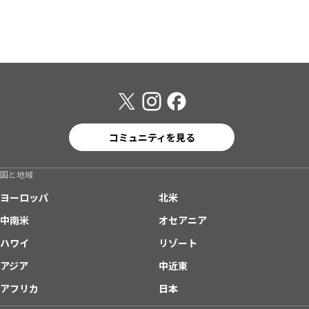
コミュニティを見る
国と地域
ヨーロッパ
北米
中南米
オセアニア
ハワイ
リゾート
アジア
中近東
アフリカ
日本