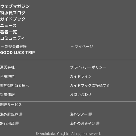
ウェブマガジン
特派員ブログ
ガイドブック
ニュース
著者一覧
コミュニティ
新規会員登録
マイページ
GOOD LUCK TRIP
運営会社
プライバシーポリシー
利用規約
ガイドライン
書店御担当者様へ
ガイドブックに投稿する
採用情報
お問い合わせ
関連サービス
海外航空券
海外ツアー
旅行用品
海外のおみやげ
© Arukikata. Co.,Ltd. All rights reserved.