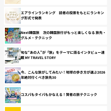
エアラインランキング 読者の投票をもとにランキン
グ形式で発表
Next韓国旅 次の韓国旅行がもっと楽しくなる 旅先・
グルメ・テクニック
旬な“あの人”が「旅」をテーマに語るインタビュー連
載 MY TRAVEL STORY
今、こんな旅がしてみたい！地球の歩き方が選ぶ2026
年絶対行くべき旅先30
コスパもタイパもかなえる！賢者の旅テクニック