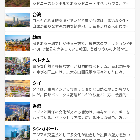
しみながら、その多様性と豊かな歴史を感じることができ
おすすめ。エメラルドグリーンに輝く海をはじめ、豊かな
シドニーのシンボルであるシドニー・オペラハウス、オー
るだろう。車でのロードトリップや列車の旅も、アメリカ
文化や歴史が息づいている。「アロハスピリット」と呼ば
ストラリア東海岸北部に広がる大サンゴ礁地帯グレートバ
ならではの贅沢な旅のスタイルだ。 なお、新着のアメリカ
台湾
れるおもてなしの心で訪れる人々を迎えてくれるハワイの
リアリーフや大陸中央部にそびえるウルル（エアーズロッ
情報は
コンテンツ一覧
を参照してほしい。
人々、おいしいローカルフードやハワイアンミュージッ
ク）、タスマニアの美しい原生林やケアンズの熱帯雨林な
日本から約４時間ほどでたどり着く台湾は、多彩な文化と
ク、伝統的なフラダンスなど、すべてがハワイの魅力を彩
ど、見どころがたくさん。また、カフェやワイン、オージ
自然が織りなす魅力的な観光地。活気あふれる大都市の台
っている。訪れるたびに新しい発見と感動が待っているハ
ービーフなどの食文化も豊かで、美味しいものであふれて
北やノスタルジックな町並みが人気な九份（ジォウフェ
ワイを、存分に味わってほしい。 なお、新着のハワイ情報
韓国
いる。アクティビティも充実しており、サーフィンやダイ
ン）、静ひつな山岳地帯である台湾東部など、都市の喧騒
は
コンテンツ一覧
を参照してほしい。
ビング、ハイキングなど、アウトドア好きにはたまらな
と山間の静けさが共存しており、訪れる人に新しい発見と
歴史ある王朝文化が残る一方で、最先端のファッションやK
い。オーストラリアの多彩な魅力を存分に味わいつくそ
驚きをもたらしてくれる。また、奥深い台湾の食文化も魅
-POPで世界を席巻している韓国。首都ソウルの宮殿や伝統
う。 なお、新着のオーストラリア情報は
コンテンツ一覧
を
力で、夜市などの屋台グルメから高級料理、ヘルシーで美
家屋が並ぶエリアでは韓国の歴史と文化に浸ることがで
参照してほしい。
ベトナム
容にもいいと評判のスイーツなど、バラエティ豊かな料理
き、地方に足を延ばせば四季折々の自然美を楽しむことが
が味わえる。 なお、新着の台湾情報は
コンテンツ一覧
を参
できる。そして、キムチや焼肉、絶品のストリートフード
豊かな自然と多様な文化が魅力的なベトナム。南北に細長
照してほしい。
まで、さまざまな韓国料理が待っている。夜には、韓国な
く伸びる国土には、広大な田園風景や青々とした山々、世
らではのナイトライフも堪能できる。あたたかいホスピタ
界遺産に登録された壮大な自然景観が点在し、都市部では
タイ
リティに包まれながら、韓国の多彩な魅力を心ゆくまで味
急速な発展と共に伝統が息づく。ハノイの古い町並みやホ
わってみてほしい。 なお、新着の韓国情報は
コンテンツ一
ーチミン市のフランス統治時代の建物も、独特の雰囲気を
タイは、東南アジアに位置する豊かな自然と歴史が息づく
覧
を参照してほしい。
醸し出している。また、バラエティの豊かさとおいしさで
国だ。首都バンコクは高層ビルが立ち並ぶ一方、伝統的な
世界中の食通を魅了してやまないベトナム料理も魅力のひ
寺院や市場がいたるところに点在し、古きよき文化と現代
香港
とつ。フォーやバインミー、ベトナムコーヒーなどは、ぜ
の活気が交差している。北部ではチェンマイなどの山岳地
ひ現地で味わいたい。どの地域を訪れてもあたたかい人々
帯で自然と触れ合い、南部ではプーケットやクラビの美し
アジアと西洋の文化が交わる香港は、特有のエネルギーを
が旅行者を迎えてくれるので、きっと忘れられない旅にな
いビーチでリゾート気分を楽しむことができる。タイ料理
もっている。ヴィクトリア湾に広がる壮大な景色、近未来
るはずだ。 なお、新着のベトナム情報は
コンテンツ一覧
を
は世界的に有名で、屋台から高級レストランまで味覚を刺
的なアートスポット、そして歴史と現代が融合した町並
参照してほしい。
シンガポール
激する。気候は一年中温暖で、どの季節にも異なる楽しみ
み、どこを訪れても感動するはず。観光スポットが密集し
が待っている。親しみやすいタイの人々、仏教を中心とし
ており、効率よく見どころを回れるのも魅力。息をのむよ
アジアの交差点として多文化が融合した独自の魅力を放つ
た文化、そして多様な観光資源が、訪れる旅人を魅了し続
うな絶景から文化的な体験まで、香港を存分に楽しみ尽く