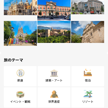
旅のテーマ
飲食
建築・アート
宿泊
イベント・観戦
世界遺産
リゾート