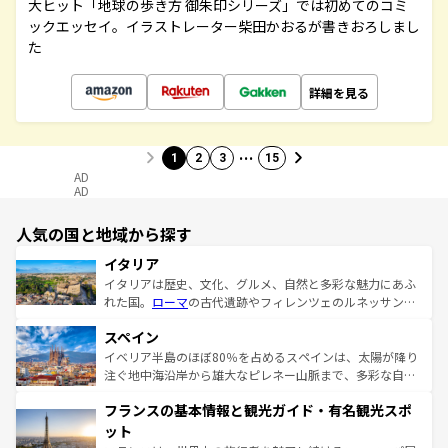
大ヒット「地球の歩き方 御朱印シリーズ」では初めてのコミ
ックエッセイ。イラストレーター柴田かおるが書きおろしまし
た
詳細を見る
…
1
2
3
15
AD
AD
人気の国と地域から探す
イタリア
イタリアは歴史、文化、グルメ、自然と多彩な魅力にあふ
れた国。
ローマ
の古代遺跡やフィレンツェのルネッサンス
美術、ヴェネツィアの運河など、歴史あるスポットはもち
スペイン
ろん、トスカーナの美しい田園風景やアマルフィ海岸の絶
景など、自然景観も見逃せない。観光の合間には、本場の
イベリア半島のほぼ80％を占めるスペインは、太陽が降り
ピザやパスタなど、絶品のイタリア料理を堪能することも
注ぐ地中海沿岸から雄大なピレネー山脈まで、多彩な自然
できる。朝目覚めてから夜眠るまで、すべての瞬間を楽し
と文化が詰まったヨーロッパ屈指の旅行先だ。多様な地域
フランスの基本情報と観光ガイド・有名観光スポ
ませてくれるイタリアで、忘れられない旅をしてみよう！
文化が根付くこの国では、情熱的なフラメンコ、熱気あふ
なお、新着のイタリア情報は
コンテンツ一覧
を参照してほ
れる闘牛、そして美味しいタパスが生活の一部となってい
ット
しい。
る。首都マドリードの洗練された雰囲気や、バルセロナの