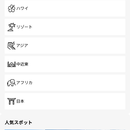
ハワイ
リゾート
アジア
中近東
アフリカ
日本
人気スポット