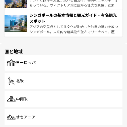
が旅行者を迎えてくれるので、きっと忘れられない旅にな
いビーチでリゾート気分を楽しむことができる。タイ料理
もっている。ヴィクトリア湾に広がる壮大な景色、近未来
るはずだ。 なお、新着のベトナム情報は
コンテンツ一覧
を
は世界的に有名で、屋台から高級レストランまで味覚を刺
的なアートスポット、そして歴史と現代が融合した町並
参照してほしい。
シンガポールの基本情報と観光ガイド・有名観光
激する。気候は一年中温暖で、どの季節にも異なる楽しみ
み、どこを訪れても感動するはず。観光スポットが密集し
が待っている。親しみやすいタイの人々、仏教を中心とし
ており、効率よく見どころを回れるのも魅力。息をのむよ
スポット
た文化、そして多様な観光資源が、訪れる旅人を魅了し続
うな絶景から文化的な体験まで、香港を存分に楽しみ尽く
アジアの交差点として多文化が融合した独自の魅力を放つ
ける。 なお、新着のタイ情報は
コンテンツ一覧
を参照して
そう。 なお、新着の香港情報は
コンテンツ一覧
を参照して
シンガポール。未来的な建築物が並ぶマリーナベイ、歴史
ほしい。
ほしい。
と伝統を感じられるエスニックタウン、多数の緑豊かな公
園や自然保護区など、自然が調和した近代的な景観と文化
の多様性あふれるカラフルな町は、どこを歩いても新しい
国と地域
発見がある。さらに、治安のよさや充実した公共交通機関
も、旅行者にとっては魅力的なポイント。グルメも豊富
で、ホーカーズは地元の風情を楽しめる外せないスポット
ヨーロッパ
だ。訪れる人を飽きさせないシンガポールで、多様な魅力
を体感しよう。 なお、新着のシンガポール情報は
コンテン
ツ一覧
を参照してほしい。
北米
中南米
オセアニア