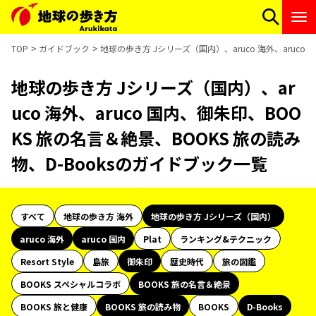
TOP
ガイドブック
地球の歩き方 Jシリーズ（国内）、aruco 海外、aruco
地球の歩き方 Jシリーズ（国内）、ar
uco 海外、aruco 国内、御朱印、BOO
KS 旅の名言＆絶景、BOOKS 旅の読み
物、D-Booksのガイドブック一覧
すべて
地球の歩き方 海外
地球の歩き方 Jシリーズ（国内）
aruco 海外
aruco 国内
Plat
ランキング&テクニック
Resort Style
島旅
御朱印
歴史時代
旅の図鑑
BOOKS スペシャルコラボ
BOOKS 旅の名言＆絶景
BOOKS 旅と健康
BOOKS 旅の読み物
BOOKS
D-Books