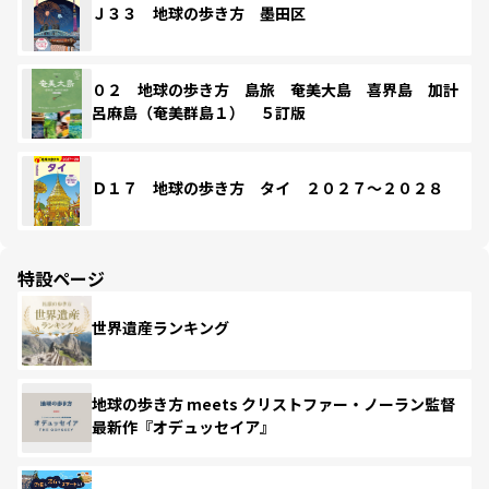
Ｊ３３ 地球の歩き方 墨田区
０２ 地球の歩き方 島旅 奄美大島 喜界島 加計
呂麻島（奄美群島１） ５訂版
Ｄ１７ 地球の歩き方 タイ ２０２７～２０２８
特設ページ
世界遺産ランキング
地球の歩き方 meets クリストファー・ノーラン監督
最新作『オデュッセイア』