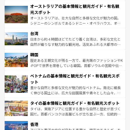
秘を感じたいなら、火山が生み出した壮大な景観を誇るハ
文化が魅力。旅行者はアメリカの各地域で異なる魅力を楽
オーストラリアの基本情報と観光ガイド・有名観
ワイ島は見逃せない。また、定番の観光地といえばオアフ
しみながら、その多様性と豊かな歴史を感じることができ
島だが、静かな自然を求めるならマウイ島やカウアイ島が
光スポット
るだろう。車でのロードトリップや列車の旅も、アメリカ
おすすめ。エメラルドグリーンに輝く海をはじめ、豊かな
オーストラリアは、壮大な自然と多様な文化が魅力の国。
ならではの贅沢な旅のスタイルだ。 なお、新着のアメリカ
文化や歴史が息づいている。「アロハスピリット」と呼ば
シドニーのシンボルであるシドニー・オペラハウス、オー
情報は
コンテンツ一覧
を参照してほしい。
れるおもてなしの心で訪れる人々を迎えてくれるハワイの
ストラリア東海岸北部に広がる大サンゴ礁地帯グレートバ
人々、おいしいローカルフードやハワイアンミュージッ
台湾
リアリーフや大陸中央部にそびえるウルル（エアーズロッ
ク、伝統的なフラダンスなど、すべてがハワイの魅力を彩
ク）、タスマニアの美しい原生林やケアンズの熱帯雨林な
日本から約４時間ほどでたどり着く台湾は、多彩な文化と
っている。訪れるたびに新しい発見と感動が待っているハ
ど、見どころがたくさん。また、カフェやワイン、オージ
自然が織りなす魅力的な観光地。活気あふれる大都市の台
ワイを、存分に味わってほしい。 なお、新着のハワイ情報
ービーフなどの食文化も豊かで、美味しいものであふれて
北やノスタルジックな町並みが人気な九份（ジォウフェ
は
コンテンツ一覧
を参照してほしい。
韓国
いる。アクティビティも充実しており、サーフィンやダイ
ン）、静ひつな山岳地帯である台湾東部など、都市の喧騒
ビング、ハイキングなど、アウトドア好きにはたまらな
と山間の静けさが共存しており、訪れる人に新しい発見と
歴史ある王朝文化が残る一方で、最先端のファッションやK
い。オーストラリアの多彩な魅力を存分に味わいつくそ
驚きをもたらしてくれる。また、奥深い台湾の食文化も魅
-POPで世界を席巻している韓国。首都ソウルの宮殿や伝統
う。 なお、新着のオーストラリア情報は
コンテンツ一覧
を
力で、夜市などの屋台グルメから高級料理、ヘルシーで美
家屋が並ぶエリアでは韓国の歴史と文化に浸ることがで
参照してほしい。
ベトナムの基本情報と観光ガイド・有名観光スポ
容にもいいと評判のスイーツなど、バラエティ豊かな料理
き、地方に足を延ばせば四季折々の自然美を楽しむことが
が味わえる。 なお、新着の台湾情報は
コンテンツ一覧
を参
できる。そして、キムチや焼肉、絶品のストリートフード
ット
照してほしい。
まで、さまざまな韓国料理が待っている。夜には、韓国な
豊かな自然と多様な文化が魅力的なベトナム。南北に細長
らではのナイトライフも堪能できる。あたたかいホスピタ
く伸びる国土には、広大な田園風景や青々とした山々、世
リティに包まれながら、韓国の多彩な魅力を心ゆくまで味
界遺産に登録された壮大な自然景観が点在し、都市部では
わってみてほしい。 なお、新着の韓国情報は
コンテンツ一
タイの基本情報と観光ガイド・有名観光スポット
急速な発展と共に伝統が息づく。ハノイの古い町並みやホ
覧
を参照してほしい。
ーチミン市のフランス統治時代の建物も、独特の雰囲気を
タイは、東南アジアに位置する豊かな自然と歴史が息づく
醸し出している。また、バラエティの豊かさとおいしさで
国だ。首都バンコクは高層ビルが立ち並ぶ一方、伝統的な
世界中の食通を魅了してやまないベトナム料理も魅力のひ
寺院や市場がいたるところに点在し、古きよき文化と現代
香港
とつ。フォーやバインミー、ベトナムコーヒーなどは、ぜ
の活気が交差している。北部ではチェンマイなどの山岳地
ひ現地で味わいたい。どの地域を訪れてもあたたかい人々
帯で自然と触れ合い、南部ではプーケットやクラビの美し
アジアと西洋の文化が交わる香港は、特有のエネルギーを