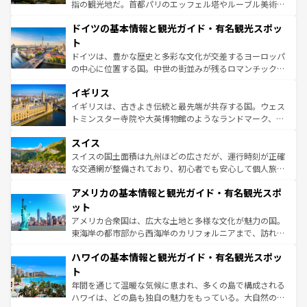
アートに溢れた街角から、地方では古代ローマ遺跡や中世
指の観光地だ。首都パリのエッフェル塔やルーブル美術館
の城塞都市、穏やかなビーチリゾートまで多彩な表情を見
といった象徴的なスポットから、田舎町の古風な美しさま
せる。地方によって風土や気候が異なるスペインはその個
ドイツの基本情報と観光ガイド・有名観光スポッ
で、幅広い魅力が詰まっている。華麗な宮殿、歴史的な大
性で訪れる人を魅了する。 なお、新着のスペイン情報は
コ
聖堂、美しいビーチ、そして豊かな自然が、訪れる者を心
ト
ンテンツ一覧
を参照してほしい。
から魅了する。また、フランスは美食の国としても知ら
ドイツは、豊かな歴史と多彩な文化が交差するヨーロッパ
れ、フランス料理はユネスコ無形文化遺産にも登録されて
の中心に位置する国。中世の街並みが残るロマンチック街
いる。シャンパンの発祥地であるランス、プロヴァンスの
道から、未来を先取りするようなモダンな都市まで多様な
香り高いラベンダー畑など、多彩な楽しみ方が可能だ。さ
イギリス
顔を持つこの国は、どこを歩いても飽きることがない。ベ
らに、パリ以外の地域にも魅力が溢れており、どの街角に
ルリンの文化的活気、バイエルン州のアルプスの絶景、そ
イギリスは、古きよき伝統と最先端が共存する国。ウェス
も豊かな歴史と文化が息づいている。パリ以外の個性あふ
してライン川沿いのワイン畑といった風景は必見。ビール
トミンスター寺院や大英博物館のようなランドマーク、歴
れる地方に足を運ぶとそれぞれで全く異なる文化を体験で
とソーセージを味わいながら地元の人と過ごす楽しい時間
史ある大学都市、美しい丘陵地帯や牧歌的な風景など、エ
きるだろう。 なお、新着のフランス情報は
コンテンツ一覧
スイス
は、お酒好きな人にはぜひ体験してほしい。 なお、新着の
リアごとに異なる魅力がある。また、優雅なアフタヌーン
を参照してほしい。
ドイツ情報は
コンテンツ一覧
を参照してほしい。
ティー、ビール好きにはたまらない英国パブ、サッカー観
スイスの国土面積は九州ほどの広さだが、運行時刻が正確
戦など、本場だからこそできる体験も豊富。イギリスを旅
な交通網が整備されており、初心者でも安心して個人旅行
して楽しみつくそう。 なお、新着のイギリス情報は
コンテ
を楽しめる。日本同様に時刻表どおりの旅が可能だ。中世
アメリカの基本情報と観光ガイド・有名観光スポ
ンツ一覧
を参照してほしい。
の建物がそのまま残る町や、スイスならではのユニークな
博物館もあり、アルプス観光だけでなく町歩きも満喫する
ット
ことができる。国民の所得が高いため物価も高いが、旅行
アメリカ合衆国は、広大な土地と多様な文化が魅力の国。
者向けの交通パス提供のサービスもあり、うまく活用すれ
東海岸の都市部から西海岸のカリフォルニアまで、訪れる
ば市内交通費無料で観光を楽しむこともできる。 なお、新
場所ごとに異なる風景と体験が待っている。ニューヨーク
着のスイス情報は
コンテンツ一覧
を参照してほしい。
ハワイの基本情報と観光ガイド・有名観光スポッ
のような巨大都市は、観光、ショッピング、エンターテイ
ンメントが詰まった刺激的なスポットだ。一方、アメリカ
ト
西部には大自然が広がり、グランドキャニオンやイエロー
年間を通じて温暖な気候に恵まれ、多くの島で構成される
ストーン国立公園といった絶景が堪能できる。さらに、南
ハワイは、どの島も独自の魅力をもっている。大自然の神
部のニューオーリンズでは、音楽と美食が融合した独特の