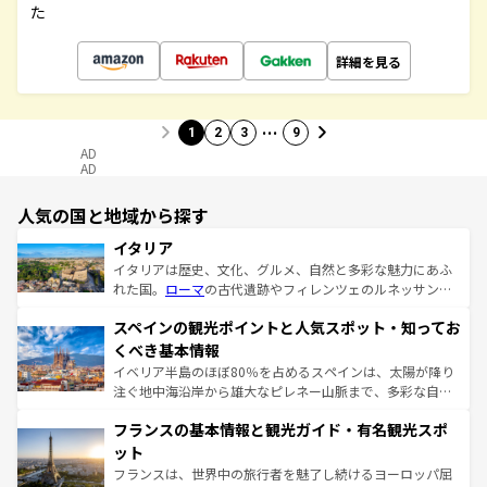
た
詳細を見る
…
1
2
3
9
AD
AD
人気の国と地域から探す
イタリア
イタリアは歴史、文化、グルメ、自然と多彩な魅力にあふ
れた国。
ローマ
の古代遺跡やフィレンツェのルネッサンス
美術、ヴェネツィアの運河など、歴史あるスポットはもち
スペインの観光ポイントと人気スポット・知ってお
ろん、トスカーナの美しい田園風景やアマルフィ海岸の絶
景など、自然景観も見逃せない。観光の合間には、本場の
くべき基本情報
ピザやパスタなど、絶品のイタリア料理を堪能することも
イベリア半島のほぼ80％を占めるスペインは、太陽が降り
できる。朝目覚めてから夜眠るまで、すべての瞬間を楽し
注ぐ地中海沿岸から雄大なピレネー山脈まで、多彩な自然
ませてくれるイタリアで、忘れられない旅をしてみよう！
と文化が詰まったヨーロッパ屈指の旅行先だ。多様な地域
なお、新着のイタリア情報は
コンテンツ一覧
を参照してほ
フランスの基本情報と観光ガイド・有名観光スポ
文化が根付くこの国では、情熱的なフラメンコ、熱気あふ
しい。
れる闘牛、そして美味しいタパスが生活の一部となってい
ット
る。首都マドリードの洗練された雰囲気や、バルセロナの
フランスは、世界中の旅行者を魅了し続けるヨーロッパ屈