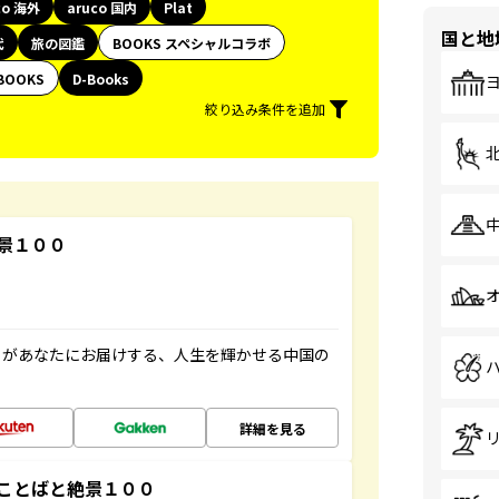
co 海外
aruco 国内
Plat
国と地
代
旅の図鑑
BOOKS スペシャルコラボ
BOOKS
D-Books
絞り込み条件を追加
景１００
」があなたにお届けする、人生を輝かせる中国の
詳細を見る
ことばと絶景１００