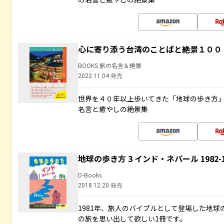
心に寄り添う台湾のことばと絶景１００
BOOKS 旅の名言＆絶景
2022.11.04 発売
世界を４０年以上歩いてきた「地球の歩き方
名言と癒やしの絶景集
地球の歩き方 3 インド・ネパール 1982
D-Books
2018.12.20 発売
1981年、旅人のバイブルとして登場した地
の旅を思い出して欲しい1冊です。