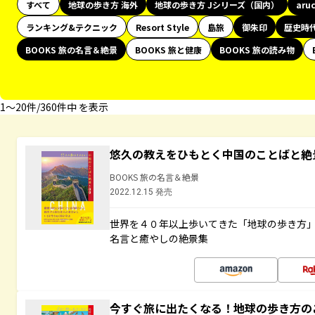
すべて
地球の歩き方 海外
地球の歩き方 Jシリーズ（国内）
aru
ランキング&テクニック
Resort Style
島旅
御朱印
歴史時
BOOKS 旅の名言＆絶景
BOOKS 旅と健康
BOOKS 旅の読み物
1〜20件/360件中 を表示
悠久の教えをひもとく中国のことばと絶
BOOKS 旅の名言＆絶景
2022.12.15 発売
世界を４０年以上歩いてきた「地球の歩き方
名言と癒やしの絶景集
今すぐ旅に出たくなる！地球の歩き方の