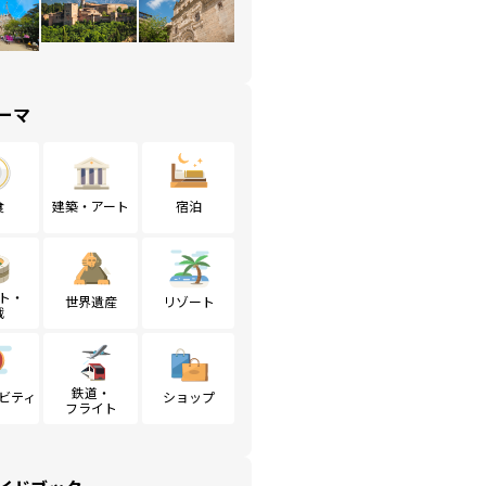
ーマ
食
建築・アート
宿泊
ト・
世界遺産
リゾート
戦
鉄道・
ビティ
ショップ
フライト