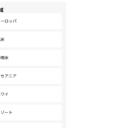
域
ヨーロッパ
北米
中南米
オセアニア
ハワイ
リゾート