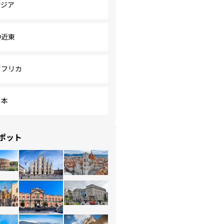
アジア
中近東
アフリカ
日本
ポット