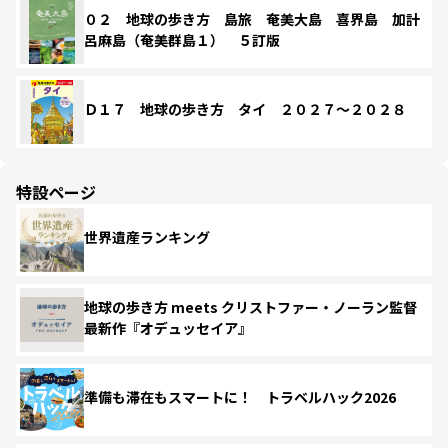
０２ 地球の歩き方 島旅 奄美大島 喜界島 加計
呂麻島（奄美群島１） ５訂版
Ｄ１７ 地球の歩き方 タイ ２０２７～２０２８
特設ページ
世界遺産ランキング
地球の歩き方 meets クリストファー・ノーラン監督
最新作『オデュッセイア』
準備も滞在もスマートに！ トラベルハック2026