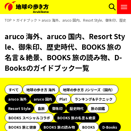
TOP
ガイドブック
aruco 海外、aruco 国内、Resort Style、御朱印
aruco 海外、aruco 国内、Resort Sty
le、御朱印、歴史時代、BOOKS 旅の
名言＆絶景、BOOKS 旅の読み物、D-
Booksのガイドブック一覧
すべて
地球の歩き方 海外
地球の歩き方 Jシリーズ（国内）
aruco 海外
aruco 国内
Plat
ランキング&テクニック
Resort Style
島旅
御朱印
歴史時代
旅の図鑑
BOOKS スペシャルコラボ
BOOKS 旅の名言＆絶景
BOOKS 旅と健康
BOOKS 旅の読み物
BOOKS
D-Books