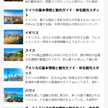
アートに溢れた街角から、地方では古代ローマ遺跡や中世
指の観光地だ。首都パリのエッフェル塔やルーブル美術館
の城塞都市、穏やかなビーチリゾートまで多彩な表情を見
といった象徴的なスポットから、田舎町の古風な美しさま
せる。地方によって風土や気候が異なるスペインはその個
ドイツの基本情報と観光ガイド・有名観光スポッ
で、幅広い魅力が詰まっている。華麗な宮殿、歴史的な大
性で訪れる人を魅了する。 なお、新着のスペイン情報は
コ
聖堂、美しいビーチ、そして豊かな自然が、訪れる者を心
ト
ンテンツ一覧
を参照してほしい。
から魅了する。また、フランスは美食の国としても知ら
ドイツは、豊かな歴史と多彩な文化が交差するヨーロッパ
れ、フランス料理はユネスコ無形文化遺産にも登録されて
の中心に位置する国。中世の街並みが残るロマンチック街
いる。シャンパンの発祥地であるランス、プロヴァンスの
道から、未来を先取りするようなモダンな都市まで多様な
香り高いラベンダー畑など、多彩な楽しみ方が可能だ。さ
イギリス
顔を持つこの国は、どこを歩いても飽きることがない。ベ
らに、パリ以外の地域にも魅力が溢れており、どの街角に
ルリンの文化的活気、バイエルン州のアルプスの絶景、そ
イギリスは、古きよき伝統と最先端が共存する国。ウェス
も豊かな歴史と文化が息づいている。パリ以外の個性あふ
してライン川沿いのワイン畑といった風景は必見。ビール
トミンスター寺院や大英博物館のようなランドマーク、歴
れる地方に足を運ぶとそれぞれで全く異なる文化を体験で
とソーセージを味わいながら地元の人と過ごす楽しい時間
史ある大学都市、美しい丘陵地帯や牧歌的な風景など、エ
きるだろう。 なお、新着のフランス情報は
コンテンツ一覧
スイス
は、お酒好きな人にはぜひ体験してほしい。 なお、新着の
リアごとに異なる魅力がある。また、優雅なアフタヌーン
を参照してほしい。
ドイツ情報は
コンテンツ一覧
を参照してほしい。
ティー、ビール好きにはたまらない英国パブ、サッカー観
スイスの国土面積は九州ほどの広さだが、運行時刻が正確
戦など、本場だからこそできる体験も豊富。イギリスを旅
な交通網が整備されており、初心者でも安心して個人旅行
して楽しみつくそう。 なお、新着のイギリス情報は
コンテ
を楽しめる。日本同様に時刻表どおりの旅が可能だ。中世
アメリカの基本情報と観光ガイド・有名観光スポ
ンツ一覧
を参照してほしい。
の建物がそのまま残る町や、スイスならではのユニークな
博物館もあり、アルプス観光だけでなく町歩きも満喫する
ット
ことができる。国民の所得が高いため物価も高いが、旅行
アメリカ合衆国は、広大な土地と多様な文化が魅力の国。
者向けの交通パス提供のサービスもあり、うまく活用すれ
東海岸の都市部から西海岸のカリフォルニアまで、訪れる
ば市内交通費無料で観光を楽しむこともできる。 なお、新
場所ごとに異なる風景と体験が待っている。ニューヨーク
着のスイス情報は
コンテンツ一覧
を参照してほしい。
ハワイ
のような巨大都市は、観光、ショッピング、エンターテイ
ンメントが詰まった刺激的なスポットだ。一方、アメリカ
年間を通じて温暖な気候に恵まれ、多くの島で構成される
西部には大自然が広がり、グランドキャニオンやイエロー
ハワイは、どの島も独自の魅力をもっている。大自然の神
ストーン国立公園といった絶景が堪能できる。さらに、南
秘を感じたいなら、火山が生み出した壮大な景観を誇るハ
部のニューオーリンズでは、音楽と美食が融合した独特の