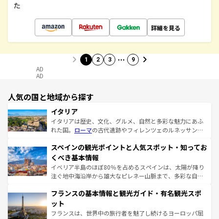
た
詳細を見る
…
1
2
3
9
AD
AD
人気の国と地域から探す
イタリア
イタリアは歴史、文化、グルメ、自然と多彩な魅力にあふ
れた国。
ローマ
の古代遺跡やフィレンツェのルネッサンス
美術、ヴェネツィアの運河など、歴史あるスポットはもち
スペインの観光ポイントと人気スポット・知ってお
ろん、トスカーナの美しい田園風景やアマルフィ海岸の絶
景など、自然景観も見逃せない。観光の合間には、本場の
くべき基本情報
ピザやパスタなど、絶品のイタリア料理を堪能することも
イベリア半島のほぼ80％を占めるスペインは、太陽が降り
できる。朝目覚めてから夜眠るまで、すべての瞬間を楽し
注ぐ地中海沿岸から雄大なピレネー山脈まで、多彩な自然
ませてくれるイタリアで、忘れられない旅をしてみよう！
と文化が詰まったヨーロッパ屈指の旅行先だ。多様な地域
なお、新着のイタリア情報は
コンテンツ一覧
を参照してほ
フランスの基本情報と観光ガイド・有名観光スポ
文化が根付くこの国では、情熱的なフラメンコ、熱気あふ
しい。
れる闘牛、そして美味しいタパスが生活の一部となってい
ット
る。首都マドリードの洗練された雰囲気や、バルセロナの
フランスは、世界中の旅行者を魅了し続けるヨーロッパ屈