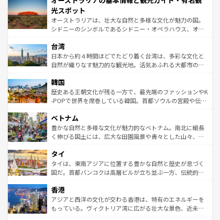
オーストラリアの基本情報と観光ガイド・有名観
ワイ島は見逃せない。また、定番の観光地といえばオアフ
文化が魅力。旅行者はアメリカの各地域で異なる魅力を楽
島だが、静かな自然を求めるならマウイ島やカウアイ島が
光スポット
しみながら、その多様性と豊かな歴史を感じることができ
おすすめ。エメラルドグリーンに輝く海をはじめ、豊かな
オーストラリアは、壮大な自然と多様な文化が魅力の国。
るだろう。車でのロードトリップや列車の旅も、アメリカ
文化や歴史が息づいている。「アロハスピリット」と呼ば
シドニーのシンボルであるシドニー・オペラハウス、オー
ならではの贅沢な旅のスタイルだ。 なお、新着のアメリカ
れるおもてなしの心で訪れる人々を迎えてくれるハワイの
ストラリア東海岸北部に広がる大サンゴ礁地帯グレートバ
情報は
コンテンツ一覧
を参照してほしい。
人々、おいしいローカルフードやハワイアンミュージッ
台湾
リアリーフや大陸中央部にそびえるウルル（エアーズロッ
ク、伝統的なフラダンスなど、すべてがハワイの魅力を彩
ク）、タスマニアの美しい原生林やケアンズの熱帯雨林な
日本から約４時間ほどでたどり着く台湾は、多彩な文化と
っている。訪れるたびに新しい発見と感動が待っているハ
ど、見どころがたくさん。また、カフェやワイン、オージ
自然が織りなす魅力的な観光地。活気あふれる大都市の台
ワイを、存分に味わってほしい。 なお、新着のハワイ情報
ービーフなどの食文化も豊かで、美味しいものであふれて
北やノスタルジックな町並みが人気な九份（ジォウフェ
は
コンテンツ一覧
を参照してほしい。
韓国
いる。アクティビティも充実しており、サーフィンやダイ
ン）、静ひつな山岳地帯である台湾東部など、都市の喧騒
ビング、ハイキングなど、アウトドア好きにはたまらな
と山間の静けさが共存しており、訪れる人に新しい発見と
歴史ある王朝文化が残る一方で、最先端のファッションやK
い。オーストラリアの多彩な魅力を存分に味わいつくそ
驚きをもたらしてくれる。また、奥深い台湾の食文化も魅
-POPで世界を席巻している韓国。首都ソウルの宮殿や伝統
う。 なお、新着のオーストラリア情報は
コンテンツ一覧
を
力で、夜市などの屋台グルメから高級料理、ヘルシーで美
家屋が並ぶエリアでは韓国の歴史と文化に浸ることがで
参照してほしい。
ベトナム
容にもいいと評判のスイーツなど、バラエティ豊かな料理
き、地方に足を延ばせば四季折々の自然美を楽しむことが
が味わえる。 なお、新着の台湾情報は
コンテンツ一覧
を参
できる。そして、キムチや焼肉、絶品のストリートフード
豊かな自然と多様な文化が魅力的なベトナム。南北に細長
照してほしい。
まで、さまざまな韓国料理が待っている。夜には、韓国な
く伸びる国土には、広大な田園風景や青々とした山々、世
らではのナイトライフも堪能できる。あたたかいホスピタ
界遺産に登録された壮大な自然景観が点在し、都市部では
タイ
リティに包まれながら、韓国の多彩な魅力を心ゆくまで味
急速な発展と共に伝統が息づく。ハノイの古い町並みやホ
わってみてほしい。 なお、新着の韓国情報は
コンテンツ一
ーチミン市のフランス統治時代の建物も、独特の雰囲気を
タイは、東南アジアに位置する豊かな自然と歴史が息づく
覧
を参照してほしい。
醸し出している。また、バラエティの豊かさとおいしさで
国だ。首都バンコクは高層ビルが立ち並ぶ一方、伝統的な
世界中の食通を魅了してやまないベトナム料理も魅力のひ
寺院や市場がいたるところに点在し、古きよき文化と現代
香港
とつ。フォーやバインミー、ベトナムコーヒーなどは、ぜ
の活気が交差している。北部ではチェンマイなどの山岳地
ひ現地で味わいたい。どの地域を訪れてもあたたかい人々
帯で自然と触れ合い、南部ではプーケットやクラビの美し
アジアと西洋の文化が交わる香港は、特有のエネルギーを
が旅行者を迎えてくれるので、きっと忘れられない旅にな
いビーチでリゾート気分を楽しむことができる。タイ料理
もっている。ヴィクトリア湾に広がる壮大な景色、近未来
るはずだ。 なお、新着のベトナム情報は
コンテンツ一覧
を
は世界的に有名で、屋台から高級レストランまで味覚を刺
的なアートスポット、そして歴史と現代が融合した町並