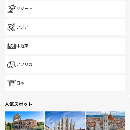
リゾート
アジア
中近東
アフリカ
日本
人気スポット