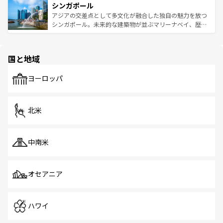
参照してほしい。
シンガポール
激する。気候は一年中温暖で、どの季節にも異なる楽しみ
み、どこを訪れても感動するはず。観光スポットが密集し
が待っている。親しみやすいタイの人々、仏教を中心とし
ており、効率よく見どころを回れるのも魅力。息をのむよ
アジアの交差点として多文化が融合した独自の魅力を放つ
た文化、そして多様な観光資源が、訪れる旅人を魅了し続
うな絶景から文化的な体験まで、香港を存分に楽しみ尽く
シンガポール。未来的な建築物が並ぶマリーナベイ、歴史
ける。 なお、新着のタイ情報は
コンテンツ一覧
を参照して
そう。 なお、新着の香港情報は
コンテンツ一覧
を参照して
と伝統を感じられるエスニックタウン、多数の緑豊かな公
ほしい。
ほしい。
園や自然保護区など、自然が調和した近代的な景観と文化
の多様性あふれるカラフルな町は、どこを歩いても新しい
国と地域
発見がある。さらに、治安のよさや充実した公共交通機関
も、旅行者にとっては魅力的なポイント。グルメも豊富
で、ホーカーズは地元の風情を楽しめる外せないスポット
ヨーロッパ
だ。訪れる人を飽きさせないシンガポールで、多様な魅力
を体感しよう。 なお、新着のシンガポール情報は
コンテン
ツ一覧
を参照してほしい。
北米
中南米
オセアニア
ハワイ