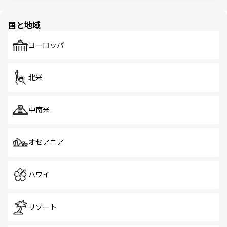
ほしい。
ほしい。
園や自然保護区など、自然が調和した近代的な景観と文化
の多様性あふれるカラフルな町は、どこを歩いても新しい
国と地域
発見がある。さらに、治安のよさや充実した公共交通機関
も、旅行者にとっては魅力的なポイント。グルメも豊富
で、ホーカーズは地元の風情を楽しめる外せないスポット
ヨーロッパ
だ。訪れる人を飽きさせないシンガポールで、多様な魅力
を体感しよう。 なお、新着のシンガポール情報は
コンテン
ツ一覧
を参照してほしい。
北米
中南米
オセアニア
ハワイ
リゾート