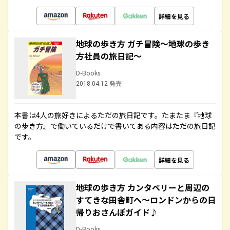
詳細を見る
地球の歩き方 ガチ冒険～地球の歩き
方社員の旅日記～
D-Books
2018.04.12 発売
本書は4人の旅好きによるただの旅日記です。たまたま『地球
の歩き方』で働いているだけで書いてある内容はただの旅日記
です。
詳細を見る
地球の歩き方 カンタベリーと周辺の
すてきな田舎町へ～ロンドンからの日
帰りおさんぽガイド♪
D-Books