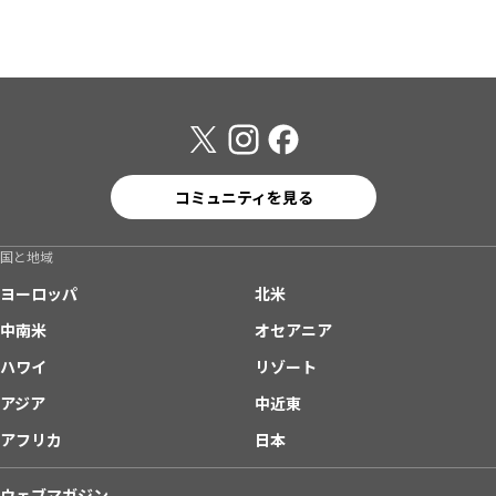
コミュニティを見る
国と地域
ヨーロッパ
北米
中南米
オセアニア
ハワイ
リゾート
アジア
中近東
アフリカ
日本
ウェブマガジン