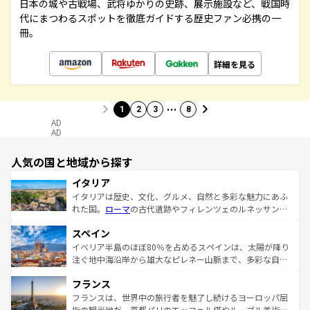
日本の城や古戦場、武将ゆかりの史跡、展示施設など、戦国時
代にまつわるスポットを徹底ガイドする歴史ファン必携の一
冊。
詳細を見る
…
1
2
3
8
AD
AD
人気の国と地域から探す
イタリア
イタリアは歴史、文化、グルメ、自然と多彩な魅力にあふ
れた国。
ローマ
の古代遺跡やフィレンツェのルネッサンス
美術、ヴェネツィアの運河など、歴史あるスポットはもち
スペイン
ろん、トスカーナの美しい田園風景やアマルフィ海岸の絶
景など、自然景観も見逃せない。観光の合間には、本場の
イベリア半島のほぼ80％を占めるスペインは、太陽が降り
ピザやパスタなど、絶品のイタリア料理を堪能することも
注ぐ地中海沿岸から雄大なピレネー山脈まで、多彩な自然
できる。朝目覚めてから夜眠るまで、すべての瞬間を楽し
と文化が詰まったヨーロッパ屈指の旅行先だ。多様な地域
フランス
ませてくれるイタリアで、忘れられない旅をしてみよう！
文化が根付くこの国では、情熱的なフラメンコ、熱気あふ
なお、新着のイタリア情報は
コンテンツ一覧
を参照してほ
れる闘牛、そして美味しいタパスが生活の一部となってい
フランスは、世界中の旅行者を魅了し続けるヨーロッパ屈
しい。
る。首都マドリードの洗練された雰囲気や、バルセロナの
指の観光地だ。首都パリのエッフェル塔やルーブル美術館