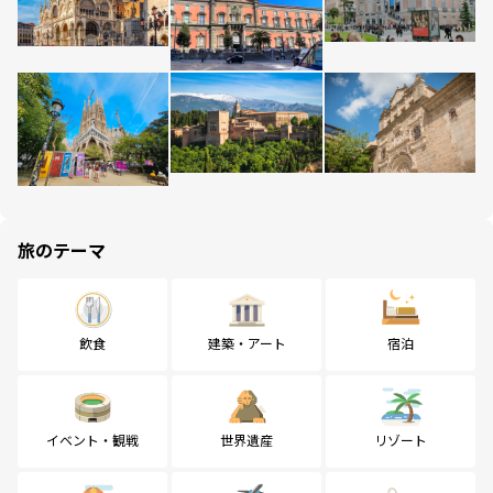
旅のテーマ
飲食
建築・アート
宿泊
イベント・観戦
世界遺産
リゾート