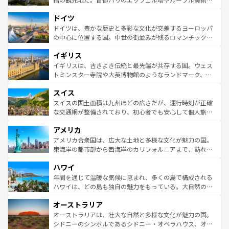
アートに溢れた街角から、地方では古代ローマ遺跡や中世
といった象徴的なスポットから、田舎町の古風な美しさま
ドイツ
の城塞都市、穏やかなビーチリゾートまで多彩な表情を見
で、幅広い魅力が詰まっている。華麗な宮殿、歴史的な大
せる。地方によって風土や気候が異なるスペインはその個
聖堂、美しいビーチ、そして豊かな自然が、訪れる者を心
ドイツは、豊かな歴史と多彩な文化が交差するヨーロッパ
性で訪れる人を魅了する。 なお、新着のスペイン情報は
コ
から魅了する。また、フランスは美食の国としても知ら
の中心に位置する国。中世の街並みが残るロマンチック街
ンテンツ一覧
を参照してほしい。
れ、フランス料理はユネスコ無形文化遺産にも登録されて
道から、未来を先取りするようなモダンな都市まで多様な
イギリス
いる。シャンパンの発祥地であるランス、プロヴァンスの
顔を持つこの国は、どこを歩いても飽きることがない。ベ
香り高いラベンダー畑など、多彩な楽しみ方が可能だ。さ
ルリンの文化的活気、バイエルン州のアルプスの絶景、そ
イギリスは、古きよき伝統と最先端が共存する国。ウェス
らに、パリ以外の地域にも魅力が溢れており、どの街角に
してライン川沿いのワイン畑といった風景は必見。ビール
トミンスター寺院や大英博物館のようなランドマーク、歴
も豊かな歴史と文化が息づいている。パリ以外の個性あふ
とソーセージを味わいながら地元の人と過ごす楽しい時間
史ある大学都市、美しい丘陵地帯や牧歌的な風景など、エ
れる地方に足を運ぶとそれぞれで全く異なる文化を体験で
スイス
は、お酒好きな人にはぜひ体験してほしい。 なお、新着の
リアごとに異なる魅力がある。また、優雅なアフタヌーン
きるだろう。 なお、新着のフランス情報は
コンテンツ一覧
ドイツ情報は
コンテンツ一覧
を参照してほしい。
ティー、ビール好きにはたまらない英国パブ、サッカー観
スイスの国土面積は九州ほどの広さだが、運行時刻が正確
を参照してほしい。
戦など、本場だからこそできる体験も豊富。イギリスを旅
な交通網が整備されており、初心者でも安心して個人旅行
して楽しみつくそう。 なお、新着のイギリス情報は
コンテ
を楽しめる。日本同様に時刻表どおりの旅が可能だ。中世
アメリカ
ンツ一覧
を参照してほしい。
の建物がそのまま残る町や、スイスならではのユニークな
博物館もあり、アルプス観光だけでなく町歩きも満喫する
アメリカ合衆国は、広大な土地と多様な文化が魅力の国。
ことができる。国民の所得が高いため物価も高いが、旅行
東海岸の都市部から西海岸のカリフォルニアまで、訪れる
者向けの交通パス提供のサービスもあり、うまく活用すれ
場所ごとに異なる風景と体験が待っている。ニューヨーク
ハワイ
ば市内交通費無料で観光を楽しむこともできる。 なお、新
のような巨大都市は、観光、ショッピング、エンターテイ
着のスイス情報は
コンテンツ一覧
を参照してほしい。
ンメントが詰まった刺激的なスポットだ。一方、アメリカ
年間を通じて温暖な気候に恵まれ、多くの島で構成される
西部には大自然が広がり、グランドキャニオンやイエロー
ハワイは、どの島も独自の魅力をもっている。大自然の神
ストーン国立公園といった絶景が堪能できる。さらに、南
秘を感じたいなら、火山が生み出した壮大な景観を誇るハ
オーストラリア
部のニューオーリンズでは、音楽と美食が融合した独特の
ワイ島は見逃せない。また、定番の観光地といえばオアフ
文化が魅力。旅行者はアメリカの各地域で異なる魅力を楽
島だが、静かな自然を求めるならマウイ島やカウアイ島が
オーストラリアは、壮大な自然と多様な文化が魅力の国。
しみながら、その多様性と豊かな歴史を感じることができ
おすすめ。エメラルドグリーンに輝く海をはじめ、豊かな
シドニーのシンボルであるシドニー・オペラハウス、オー