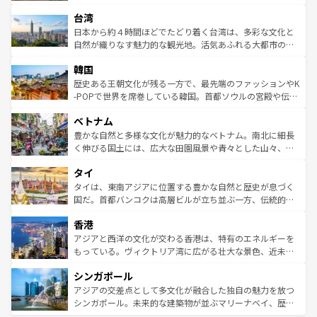
るだろう。車でのロードトリップや列車の旅も、アメリカ
文化や歴史が息づいている。「アロハスピリット」と呼ば
ストラリア東海岸北部に広がる大サンゴ礁地帯グレートバ
ならではの贅沢な旅のスタイルだ。 なお、新着のアメリカ
台湾
れるおもてなしの心で訪れる人々を迎えてくれるハワイの
リアリーフや大陸中央部にそびえるウルル（エアーズロッ
情報は
コンテンツ一覧
を参照してほしい。
人々、おいしいローカルフードやハワイアンミュージッ
ク）、タスマニアの美しい原生林やケアンズの熱帯雨林な
日本から約４時間ほどでたどり着く台湾は、多彩な文化と
ク、伝統的なフラダンスなど、すべてがハワイの魅力を彩
ど、見どころがたくさん。また、カフェやワイン、オージ
自然が織りなす魅力的な観光地。活気あふれる大都市の台
っている。訪れるたびに新しい発見と感動が待っているハ
ービーフなどの食文化も豊かで、美味しいものであふれて
北やノスタルジックな町並みが人気な九份（ジォウフェ
ワイを、存分に味わってほしい。 なお、新着のハワイ情報
韓国
いる。アクティビティも充実しており、サーフィンやダイ
ン）、静ひつな山岳地帯である台湾東部など、都市の喧騒
は
コンテンツ一覧
を参照してほしい。
ビング、ハイキングなど、アウトドア好きにはたまらな
と山間の静けさが共存しており、訪れる人に新しい発見と
歴史ある王朝文化が残る一方で、最先端のファッションやK
い。オーストラリアの多彩な魅力を存分に味わいつくそ
驚きをもたらしてくれる。また、奥深い台湾の食文化も魅
-POPで世界を席巻している韓国。首都ソウルの宮殿や伝統
う。 なお、新着のオーストラリア情報は
コンテンツ一覧
を
力で、夜市などの屋台グルメから高級料理、ヘルシーで美
家屋が並ぶエリアでは韓国の歴史と文化に浸ることがで
参照してほしい。
ベトナム
容にもいいと評判のスイーツなど、バラエティ豊かな料理
き、地方に足を延ばせば四季折々の自然美を楽しむことが
が味わえる。 なお、新着の台湾情報は
コンテンツ一覧
を参
できる。そして、キムチや焼肉、絶品のストリートフード
豊かな自然と多様な文化が魅力的なベトナム。南北に細長
照してほしい。
まで、さまざまな韓国料理が待っている。夜には、韓国な
く伸びる国土には、広大な田園風景や青々とした山々、世
らではのナイトライフも堪能できる。あたたかいホスピタ
界遺産に登録された壮大な自然景観が点在し、都市部では
タイ
リティに包まれながら、韓国の多彩な魅力を心ゆくまで味
急速な発展と共に伝統が息づく。ハノイの古い町並みやホ
わってみてほしい。 なお、新着の韓国情報は
コンテンツ一
ーチミン市のフランス統治時代の建物も、独特の雰囲気を
タイは、東南アジアに位置する豊かな自然と歴史が息づく
覧
を参照してほしい。
醸し出している。また、バラエティの豊かさとおいしさで
国だ。首都バンコクは高層ビルが立ち並ぶ一方、伝統的な
世界中の食通を魅了してやまないベトナム料理も魅力のひ
寺院や市場がいたるところに点在し、古きよき文化と現代
香港
とつ。フォーやバインミー、ベトナムコーヒーなどは、ぜ
の活気が交差している。北部ではチェンマイなどの山岳地
ひ現地で味わいたい。どの地域を訪れてもあたたかい人々
帯で自然と触れ合い、南部ではプーケットやクラビの美し
アジアと西洋の文化が交わる香港は、特有のエネルギーを
が旅行者を迎えてくれるので、きっと忘れられない旅にな
いビーチでリゾート気分を楽しむことができる。タイ料理
もっている。ヴィクトリア湾に広がる壮大な景色、近未来
るはずだ。 なお、新着のベトナム情報は
コンテンツ一覧
を
は世界的に有名で、屋台から高級レストランまで味覚を刺
的なアートスポット、そして歴史と現代が融合した町並
参照してほしい。
シンガポール
激する。気候は一年中温暖で、どの季節にも異なる楽しみ
み、どこを訪れても感動するはず。観光スポットが密集し
が待っている。親しみやすいタイの人々、仏教を中心とし
ており、効率よく見どころを回れるのも魅力。息をのむよ
アジアの交差点として多文化が融合した独自の魅力を放つ
た文化、そして多様な観光資源が、訪れる旅人を魅了し続
うな絶景から文化的な体験まで、香港を存分に楽しみ尽く
シンガポール。未来的な建築物が並ぶマリーナベイ、歴史
ける。 なお、新着のタイ情報は
コンテンツ一覧
を参照して
そう。 なお、新着の香港情報は
コンテンツ一覧
を参照して
と伝統を感じられるエスニックタウン、多数の緑豊かな公