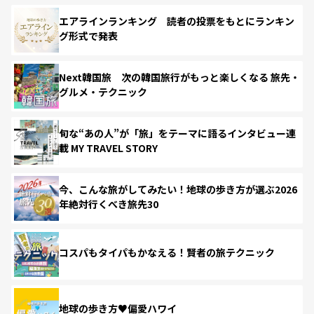
エアラインランキング 読者の投票をもとにランキン
グ形式で発表
Next韓国旅 次の韓国旅行がもっと楽しくなる 旅先・
グルメ・テクニック
旬な“あの人”が「旅」をテーマに語るインタビュー連
載 MY TRAVEL STORY
今、こんな旅がしてみたい！地球の歩き方が選ぶ2026
年絶対行くべき旅先30
コスパもタイパもかなえる！賢者の旅テクニック
地球の歩き方♥偏愛ハワイ