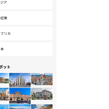
アジア
中近東
アフリカ
日本
ポット