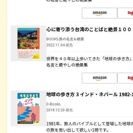
心に寄り添う台湾のことばと絶景１００
BOOKS 旅の名言＆絶景
2022.11.04 発売
世界を４０年以上歩いてきた「地球の歩き方
名言と癒やしの絶景集
地球の歩き方 3 インド・ネパール 1982
D-Books
2018.12.20 発売
1981年、旅人のバイブルとして登場した地
の旅を思い出して欲しい1冊です。