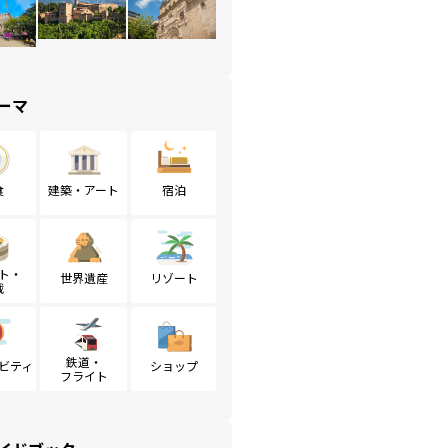
ーマ
食
建築・アート
宿泊
ト・
世界遺産
リゾート
戦
鉄道・
ビティ
ショップ
フライト