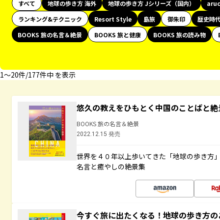
すべて
地球の歩き方 海外
地球の歩き方 Jシリーズ（国内）
aru
ランキング&テクニック
Resort Style
島旅
御朱印
歴史時
BOOKS 旅の名言＆絶景
BOOKS 旅と健康
BOOKS 旅の読み物
1〜20件/177件中 を表示
悠久の教えをひもとく中国のことばと絶
BOOKS 旅の名言＆絶景
2022.12.15 発売
世界を４０年以上歩いてきた「地球の歩き方
名言と癒やしの絶景集
今すぐ旅に出たくなる！地球の歩き方の