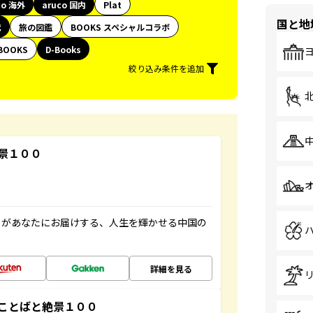
co 海外
aruco 国内
Plat
国と地
代
旅の図鑑
BOOKS スペシャルコラボ
BOOKS
D-Books
絞り込み条件を追加
景１００
」があなたにお届けする、人生を輝かせる中国の
詳細を見る
ことばと絶景１００