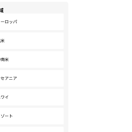
域
ヨーロッパ
北米
中南米
オセアニア
ハワイ
リゾート