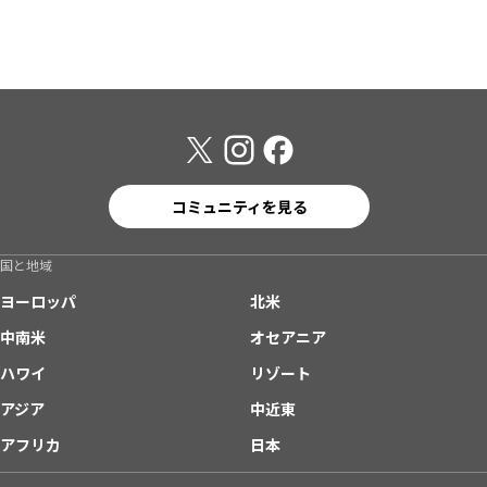
コミュニティを見る
国と地域
ヨーロッパ
北米
中南米
オセアニア
ハワイ
リゾート
アジア
中近東
アフリカ
日本