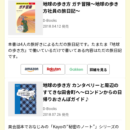
地球の歩き方 ガチ冒険～地球の歩き
方社員の旅日記～
D-Books
2018.04.12 発売
本書は4人の旅好きによるただの旅日記です。たまたま『地球
の歩き方』で働いているだけで書いてある内容はただの旅日記
です。
詳細を見る
地球の歩き方 カンタベリーと周辺の
すてきな田舎町へ～ロンドンからの日
帰りおさんぽガイド♪
D-Books
2018.07.26 発売
英会話本でおなじみの「Kayoの“秘密のノート”」シリーズの