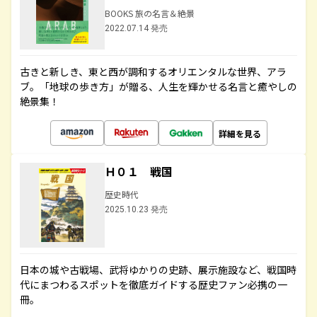
BOOKS 旅の名言＆絶景
2022.07.14 発売
古きと新しき、東と西が調和するオリエンタルな世界、アラ
ブ。「地球の歩き方」が贈る、人生を輝かせる名言と癒やしの
絶景集！
詳細を見る
Ｈ０１ 戦国
歴史時代
2025.10.23 発売
日本の城や古戦場、武将ゆかりの史跡、展示施設など、戦国時
代にまつわるスポットを徹底ガイドする歴史ファン必携の一
冊。