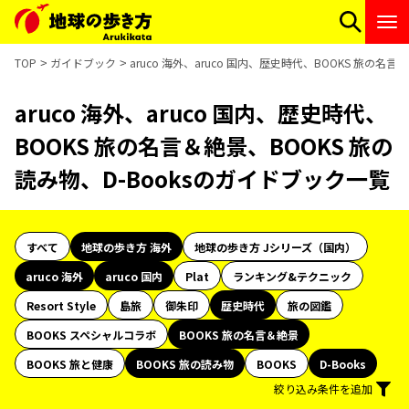
TOP
ガイドブック
aruco 海外、aruco 国内、歴史時代、BOOKS 旅の名
aruco 海外、aruco 国内、歴史時代、
BOOKS 旅の名言＆絶景、BOOKS 旅の
読み物、D-Booksのガイドブック一覧
すべて
地球の歩き方 海外
地球の歩き方 Jシリーズ（国内）
aruco 海外
aruco 国内
Plat
ランキング&テクニック
Resort Style
島旅
御朱印
歴史時代
旅の図鑑
BOOKS スペシャルコラボ
BOOKS 旅の名言＆絶景
BOOKS 旅と健康
BOOKS 旅の読み物
BOOKS
D-Books
絞り込み条件を追加