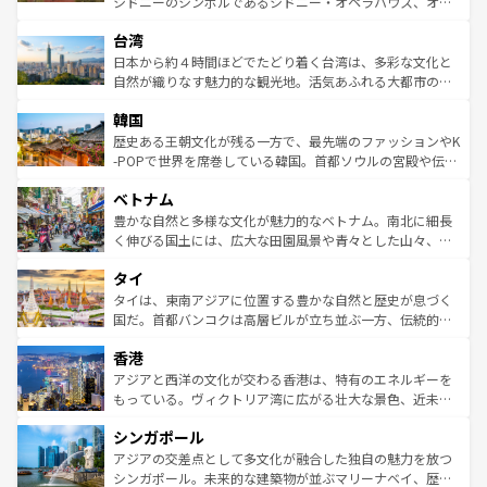
シドニーのシンボルであるシドニー・オペラハウス、オー
ならではの贅沢な旅のスタイルだ。 なお、新着のアメリカ
れるおもてなしの心で訪れる人々を迎えてくれるハワイの
ストラリア東海岸北部に広がる大サンゴ礁地帯グレートバ
情報は
コンテンツ一覧
を参照してほしい。
人々、おいしいローカルフードやハワイアンミュージッ
台湾
リアリーフや大陸中央部にそびえるウルル（エアーズロッ
ク、伝統的なフラダンスなど、すべてがハワイの魅力を彩
ク）、タスマニアの美しい原生林やケアンズの熱帯雨林な
日本から約４時間ほどでたどり着く台湾は、多彩な文化と
っている。訪れるたびに新しい発見と感動が待っているハ
ど、見どころがたくさん。また、カフェやワイン、オージ
自然が織りなす魅力的な観光地。活気あふれる大都市の台
ワイを、存分に味わってほしい。 なお、新着のハワイ情報
ービーフなどの食文化も豊かで、美味しいものであふれて
北やノスタルジックな町並みが人気な九份（ジォウフェ
は
コンテンツ一覧
を参照してほしい。
韓国
いる。アクティビティも充実しており、サーフィンやダイ
ン）、静ひつな山岳地帯である台湾東部など、都市の喧騒
ビング、ハイキングなど、アウトドア好きにはたまらな
と山間の静けさが共存しており、訪れる人に新しい発見と
歴史ある王朝文化が残る一方で、最先端のファッションやK
い。オーストラリアの多彩な魅力を存分に味わいつくそ
驚きをもたらしてくれる。また、奥深い台湾の食文化も魅
-POPで世界を席巻している韓国。首都ソウルの宮殿や伝統
う。 なお、新着のオーストラリア情報は
コンテンツ一覧
を
力で、夜市などの屋台グルメから高級料理、ヘルシーで美
家屋が並ぶエリアでは韓国の歴史と文化に浸ることがで
参照してほしい。
ベトナム
容にもいいと評判のスイーツなど、バラエティ豊かな料理
き、地方に足を延ばせば四季折々の自然美を楽しむことが
が味わえる。 なお、新着の台湾情報は
コンテンツ一覧
を参
できる。そして、キムチや焼肉、絶品のストリートフード
豊かな自然と多様な文化が魅力的なベトナム。南北に細長
照してほしい。
まで、さまざまな韓国料理が待っている。夜には、韓国な
く伸びる国土には、広大な田園風景や青々とした山々、世
らではのナイトライフも堪能できる。あたたかいホスピタ
界遺産に登録された壮大な自然景観が点在し、都市部では
タイ
リティに包まれながら、韓国の多彩な魅力を心ゆくまで味
急速な発展と共に伝統が息づく。ハノイの古い町並みやホ
わってみてほしい。 なお、新着の韓国情報は
コンテンツ一
ーチミン市のフランス統治時代の建物も、独特の雰囲気を
タイは、東南アジアに位置する豊かな自然と歴史が息づく
覧
を参照してほしい。
醸し出している。また、バラエティの豊かさとおいしさで
国だ。首都バンコクは高層ビルが立ち並ぶ一方、伝統的な
世界中の食通を魅了してやまないベトナム料理も魅力のひ
寺院や市場がいたるところに点在し、古きよき文化と現代
香港
とつ。フォーやバインミー、ベトナムコーヒーなどは、ぜ
の活気が交差している。北部ではチェンマイなどの山岳地
ひ現地で味わいたい。どの地域を訪れてもあたたかい人々
帯で自然と触れ合い、南部ではプーケットやクラビの美し
アジアと西洋の文化が交わる香港は、特有のエネルギーを
が旅行者を迎えてくれるので、きっと忘れられない旅にな
いビーチでリゾート気分を楽しむことができる。タイ料理
もっている。ヴィクトリア湾に広がる壮大な景色、近未来
るはずだ。 なお、新着のベトナム情報は
コンテンツ一覧
を
は世界的に有名で、屋台から高級レストランまで味覚を刺
的なアートスポット、そして歴史と現代が融合した町並
参照してほしい。
シンガポール
激する。気候は一年中温暖で、どの季節にも異なる楽しみ
み、どこを訪れても感動するはず。観光スポットが密集し
が待っている。親しみやすいタイの人々、仏教を中心とし
ており、効率よく見どころを回れるのも魅力。息をのむよ
アジアの交差点として多文化が融合した独自の魅力を放つ
た文化、そして多様な観光資源が、訪れる旅人を魅了し続
うな絶景から文化的な体験まで、香港を存分に楽しみ尽く
シンガポール。未来的な建築物が並ぶマリーナベイ、歴史