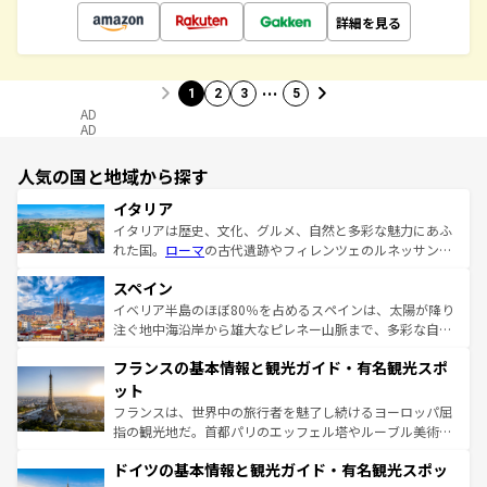
詳細を見る
…
1
2
3
5
AD
AD
人気の国と地域から探す
イタリア
イタリアは歴史、文化、グルメ、自然と多彩な魅力にあふ
れた国。
ローマ
の古代遺跡やフィレンツェのルネッサンス
美術、ヴェネツィアの運河など、歴史あるスポットはもち
スペイン
ろん、トスカーナの美しい田園風景やアマルフィ海岸の絶
景など、自然景観も見逃せない。観光の合間には、本場の
イベリア半島のほぼ80％を占めるスペインは、太陽が降り
ピザやパスタなど、絶品のイタリア料理を堪能することも
注ぐ地中海沿岸から雄大なピレネー山脈まで、多彩な自然
できる。朝目覚めてから夜眠るまで、すべての瞬間を楽し
と文化が詰まったヨーロッパ屈指の旅行先だ。多様な地域
フランスの基本情報と観光ガイド・有名観光スポ
ませてくれるイタリアで、忘れられない旅をしてみよう！
文化が根付くこの国では、情熱的なフラメンコ、熱気あふ
なお、新着のイタリア情報は
コンテンツ一覧
を参照してほ
れる闘牛、そして美味しいタパスが生活の一部となってい
ット
しい。
る。首都マドリードの洗練された雰囲気や、バルセロナの
フランスは、世界中の旅行者を魅了し続けるヨーロッパ屈
アートに溢れた街角から、地方では古代ローマ遺跡や中世
指の観光地だ。首都パリのエッフェル塔やルーブル美術館
の城塞都市、穏やかなビーチリゾートまで多彩な表情を見
といった象徴的なスポットから、田舎町の古風な美しさま
せる。地方によって風土や気候が異なるスペインはその個
ドイツの基本情報と観光ガイド・有名観光スポッ
で、幅広い魅力が詰まっている。華麗な宮殿、歴史的な大
性で訪れる人を魅了する。 なお、新着のスペイン情報は
コ