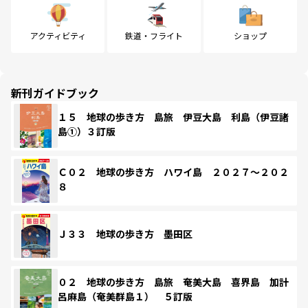
アクティビティ
鉄道・フライト
ショップ
新刊ガイドブック
１５ 地球の歩き方 島旅 伊豆大島 利島（伊豆諸
島①）３訂版
Ｃ０２ 地球の歩き方 ハワイ島 ２０２７～２０２
８
Ｊ３３ 地球の歩き方 墨田区
０２ 地球の歩き方 島旅 奄美大島 喜界島 加計
呂麻島（奄美群島１） ５訂版