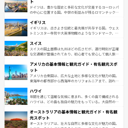
聖堂、美しいビーチ、そして豊かな自然が、訪れる者を心
ト
ンテンツ一覧
を参照してほしい。
から魅了する。また、フランスは美食の国としても知ら
ドイツは、豊かな歴史と多彩な文化が交差するヨーロッパ
れ、フランス料理はユネスコ無形文化遺産にも登録されて
の中心に位置する国。中世の街並みが残るロマンチック街
いる。シャンパンの発祥地であるランス、プロヴァンスの
道から、未来を先取りするようなモダンな都市まで多様な
香り高いラベンダー畑など、多彩な楽しみ方が可能だ。さ
イギリス
顔を持つこの国は、どこを歩いても飽きることがない。ベ
らに、パリ以外の地域にも魅力が溢れており、どの街角に
ルリンの文化的活気、バイエルン州のアルプスの絶景、そ
イギリスは、古きよき伝統と最先端が共存する国。ウェス
も豊かな歴史と文化が息づいている。パリ以外の個性あふ
してライン川沿いのワイン畑といった風景は必見。ビール
トミンスター寺院や大英博物館のようなランドマーク、歴
れる地方に足を運ぶとそれぞれで全く異なる文化を体験で
とソーセージを味わいながら地元の人と過ごす楽しい時間
史ある大学都市、美しい丘陵地帯や牧歌的な風景など、エ
きるだろう。 なお、新着のフランス情報は
コンテンツ一覧
スイス
は、お酒好きな人にはぜひ体験してほしい。 なお、新着の
リアごとに異なる魅力がある。また、優雅なアフタヌーン
を参照してほしい。
ドイツ情報は
コンテンツ一覧
を参照してほしい。
ティー、ビール好きにはたまらない英国パブ、サッカー観
スイスの国土面積は九州ほどの広さだが、運行時刻が正確
戦など、本場だからこそできる体験も豊富。イギリスを旅
な交通網が整備されており、初心者でも安心して個人旅行
して楽しみつくそう。 なお、新着のイギリス情報は
コンテ
を楽しめる。日本同様に時刻表どおりの旅が可能だ。中世
アメリカの基本情報と観光ガイド・有名観光スポ
ンツ一覧
を参照してほしい。
の建物がそのまま残る町や、スイスならではのユニークな
博物館もあり、アルプス観光だけでなく町歩きも満喫する
ット
ことができる。国民の所得が高いため物価も高いが、旅行
アメリカ合衆国は、広大な土地と多様な文化が魅力の国。
者向けの交通パス提供のサービスもあり、うまく活用すれ
東海岸の都市部から西海岸のカリフォルニアまで、訪れる
ば市内交通費無料で観光を楽しむこともできる。 なお、新
場所ごとに異なる風景と体験が待っている。ニューヨーク
着のスイス情報は
コンテンツ一覧
を参照してほしい。
ハワイ
のような巨大都市は、観光、ショッピング、エンターテイ
ンメントが詰まった刺激的なスポットだ。一方、アメリカ
年間を通じて温暖な気候に恵まれ、多くの島で構成される
西部には大自然が広がり、グランドキャニオンやイエロー
ハワイは、どの島も独自の魅力をもっている。大自然の神
ストーン国立公園といった絶景が堪能できる。さらに、南
秘を感じたいなら、火山が生み出した壮大な景観を誇るハ
オーストラリアの基本情報と観光ガイド・有名観
部のニューオーリンズでは、音楽と美食が融合した独特の
ワイ島は見逃せない。また、定番の観光地といえばオアフ
文化が魅力。旅行者はアメリカの各地域で異なる魅力を楽
島だが、静かな自然を求めるならマウイ島やカウアイ島が
光スポット
しみながら、その多様性と豊かな歴史を感じることができ
おすすめ。エメラルドグリーンに輝く海をはじめ、豊かな
オーストラリアは、壮大な自然と多様な文化が魅力の国。
るだろう。車でのロードトリップや列車の旅も、アメリカ
文化や歴史が息づいている。「アロハスピリット」と呼ば