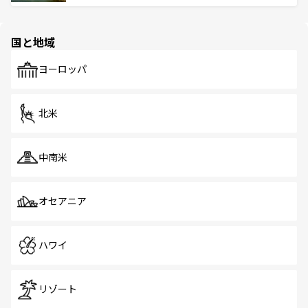
ける。 なお、新着のタイ情報は
コンテンツ一覧
を参照して
そう。 なお、新着の香港情報は
コンテンツ一覧
を参照して
と伝統を感じられるエスニックタウン、多数の緑豊かな公
ほしい。
ほしい。
園や自然保護区など、自然が調和した近代的な景観と文化
の多様性あふれるカラフルな町は、どこを歩いても新しい
国と地域
発見がある。さらに、治安のよさや充実した公共交通機関
も、旅行者にとっては魅力的なポイント。グルメも豊富
で、ホーカーズは地元の風情を楽しめる外せないスポット
ヨーロッパ
だ。訪れる人を飽きさせないシンガポールで、多様な魅力
を体感しよう。 なお、新着のシンガポール情報は
コンテン
ツ一覧
を参照してほしい。
北米
中南米
オセアニア
ハワイ
リゾート