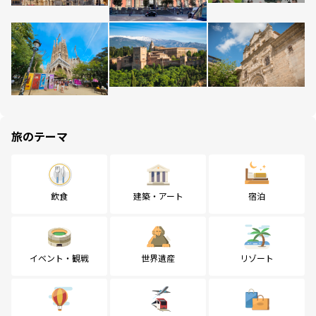
旅のテーマ
飲食
建築・アート
宿泊
イベント・観戦
世界遺産
リゾート