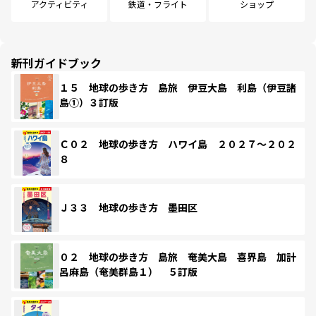
アクティビティ
鉄道・フライト
ショップ
新刊ガイドブック
１５ 地球の歩き方 島旅 伊豆大島 利島（伊豆諸
島①）３訂版
Ｃ０２ 地球の歩き方 ハワイ島 ２０２７～２０２
８
Ｊ３３ 地球の歩き方 墨田区
０２ 地球の歩き方 島旅 奄美大島 喜界島 加計
呂麻島（奄美群島１） ５訂版