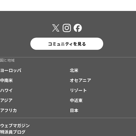
コミュニティを見る
国と地域
ヨーロッパ
北米
中南米
オセアニア
ハワイ
リゾート
アジア
中近東
アフリカ
日本
ウェブマガジン
特派員ブログ