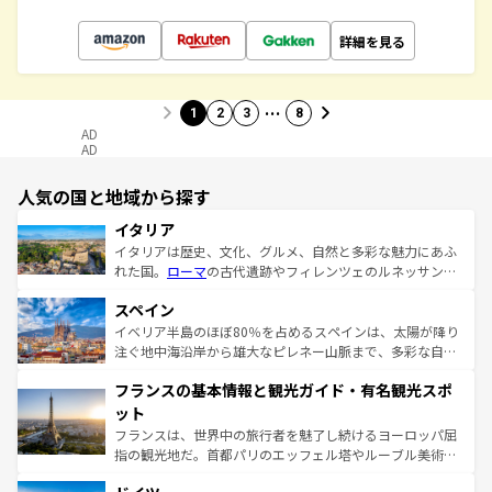
詳細を見る
…
1
2
3
8
AD
AD
人気の国と地域から探す
イタリア
イタリアは歴史、文化、グルメ、自然と多彩な魅力にあふ
れた国。
ローマ
の古代遺跡やフィレンツェのルネッサンス
美術、ヴェネツィアの運河など、歴史あるスポットはもち
スペイン
ろん、トスカーナの美しい田園風景やアマルフィ海岸の絶
景など、自然景観も見逃せない。観光の合間には、本場の
イベリア半島のほぼ80％を占めるスペインは、太陽が降り
ピザやパスタなど、絶品のイタリア料理を堪能することも
注ぐ地中海沿岸から雄大なピレネー山脈まで、多彩な自然
できる。朝目覚めてから夜眠るまで、すべての瞬間を楽し
と文化が詰まったヨーロッパ屈指の旅行先だ。多様な地域
フランスの基本情報と観光ガイド・有名観光スポ
ませてくれるイタリアで、忘れられない旅をしてみよう！
文化が根付くこの国では、情熱的なフラメンコ、熱気あふ
なお、新着のイタリア情報は
コンテンツ一覧
を参照してほ
れる闘牛、そして美味しいタパスが生活の一部となってい
ット
しい。
る。首都マドリードの洗練された雰囲気や、バルセロナの
フランスは、世界中の旅行者を魅了し続けるヨーロッパ屈
アートに溢れた街角から、地方では古代ローマ遺跡や中世
指の観光地だ。首都パリのエッフェル塔やルーブル美術館
の城塞都市、穏やかなビーチリゾートまで多彩な表情を見
といった象徴的なスポットから、田舎町の古風な美しさま
せる。地方によって風土や気候が異なるスペインはその個