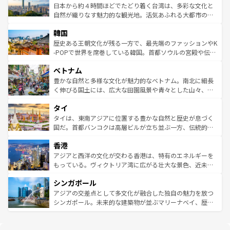
情報は
コンテンツ一覧
を参照してほしい。
人々、おいしいローカルフードやハワイアンミュージッ
ク）、タスマニアの美しい原生林やケアンズの熱帯雨林な
日本から約４時間ほどでたどり着く台湾は、多彩な文化と
ク、伝統的なフラダンスなど、すべてがハワイの魅力を彩
ど、見どころがたくさん。また、カフェやワイン、オージ
自然が織りなす魅力的な観光地。活気あふれる大都市の台
っている。訪れるたびに新しい発見と感動が待っているハ
ービーフなどの食文化も豊かで、美味しいものであふれて
北やノスタルジックな町並みが人気な九份（ジォウフェ
ワイを、存分に味わってほしい。 なお、新着のハワイ情報
韓国
いる。アクティビティも充実しており、サーフィンやダイ
ン）、静ひつな山岳地帯である台湾東部など、都市の喧騒
は
コンテンツ一覧
を参照してほしい。
ビング、ハイキングなど、アウトドア好きにはたまらな
と山間の静けさが共存しており、訪れる人に新しい発見と
歴史ある王朝文化が残る一方で、最先端のファッションやK
い。オーストラリアの多彩な魅力を存分に味わいつくそ
驚きをもたらしてくれる。また、奥深い台湾の食文化も魅
-POPで世界を席巻している韓国。首都ソウルの宮殿や伝統
う。 なお、新着のオーストラリア情報は
コンテンツ一覧
を
力で、夜市などの屋台グルメから高級料理、ヘルシーで美
家屋が並ぶエリアでは韓国の歴史と文化に浸ることがで
参照してほしい。
ベトナム
容にもいいと評判のスイーツなど、バラエティ豊かな料理
き、地方に足を延ばせば四季折々の自然美を楽しむことが
が味わえる。 なお、新着の台湾情報は
コンテンツ一覧
を参
できる。そして、キムチや焼肉、絶品のストリートフード
豊かな自然と多様な文化が魅力的なベトナム。南北に細長
照してほしい。
まで、さまざまな韓国料理が待っている。夜には、韓国な
く伸びる国土には、広大な田園風景や青々とした山々、世
らではのナイトライフも堪能できる。あたたかいホスピタ
界遺産に登録された壮大な自然景観が点在し、都市部では
タイ
リティに包まれながら、韓国の多彩な魅力を心ゆくまで味
急速な発展と共に伝統が息づく。ハノイの古い町並みやホ
わってみてほしい。 なお、新着の韓国情報は
コンテンツ一
ーチミン市のフランス統治時代の建物も、独特の雰囲気を
タイは、東南アジアに位置する豊かな自然と歴史が息づく
覧
を参照してほしい。
醸し出している。また、バラエティの豊かさとおいしさで
国だ。首都バンコクは高層ビルが立ち並ぶ一方、伝統的な
世界中の食通を魅了してやまないベトナム料理も魅力のひ
寺院や市場がいたるところに点在し、古きよき文化と現代
香港
とつ。フォーやバインミー、ベトナムコーヒーなどは、ぜ
の活気が交差している。北部ではチェンマイなどの山岳地
ひ現地で味わいたい。どの地域を訪れてもあたたかい人々
帯で自然と触れ合い、南部ではプーケットやクラビの美し
アジアと西洋の文化が交わる香港は、特有のエネルギーを
が旅行者を迎えてくれるので、きっと忘れられない旅にな
いビーチでリゾート気分を楽しむことができる。タイ料理
もっている。ヴィクトリア湾に広がる壮大な景色、近未来
るはずだ。 なお、新着のベトナム情報は
コンテンツ一覧
を
は世界的に有名で、屋台から高級レストランまで味覚を刺
的なアートスポット、そして歴史と現代が融合した町並
参照してほしい。
シンガポール
激する。気候は一年中温暖で、どの季節にも異なる楽しみ
み、どこを訪れても感動するはず。観光スポットが密集し
が待っている。親しみやすいタイの人々、仏教を中心とし
ており、効率よく見どころを回れるのも魅力。息をのむよ
アジアの交差点として多文化が融合した独自の魅力を放つ
た文化、そして多様な観光資源が、訪れる旅人を魅了し続
うな絶景から文化的な体験まで、香港を存分に楽しみ尽く
シンガポール。未来的な建築物が並ぶマリーナベイ、歴史
ける。 なお、新着のタイ情報は
コンテンツ一覧
を参照して
そう。 なお、新着の香港情報は
コンテンツ一覧
を参照して
と伝統を感じられるエスニックタウン、多数の緑豊かな公
ほしい。
ほしい。
園や自然保護区など、自然が調和した近代的な景観と文化
の多様性あふれるカラフルな町は、どこを歩いても新しい