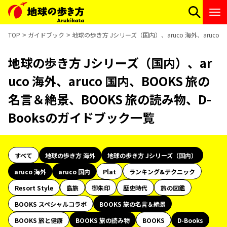
TOP
ガイドブック
地球の歩き方 Jシリーズ（国内）、aruco 海外、aruco
地球の歩き方 Jシリーズ（国内）、ar
uco 海外、aruco 国内、BOOKS 旅の
名言＆絶景、BOOKS 旅の読み物、D-
Booksのガイドブック一覧
すべて
地球の歩き方 海外
地球の歩き方 Jシリーズ（国内）
aruco 海外
aruco 国内
Plat
ランキング&テクニック
Resort Style
島旅
御朱印
歴史時代
旅の図鑑
BOOKS スペシャルコラボ
BOOKS 旅の名言＆絶景
BOOKS 旅と健康
BOOKS 旅の読み物
BOOKS
D-Books