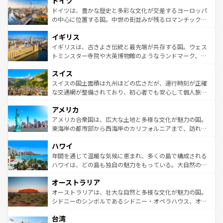
ドイツ
で、幅広い魅力が詰まっている。華麗な宮殿、歴史的な大
性で訪れる人を魅了する。 なお、新着のスペイン情報は
コ
聖堂、美しいビーチ、そして豊かな自然が、訪れる者を心
ドイツは、豊かな歴史と多彩な文化が交差するヨーロッパ
ンテンツ一覧
を参照してほしい。
から魅了する。また、フランスは美食の国としても知ら
の中心に位置する国。中世の街並みが残るロマンチック街
れ、フランス料理はユネスコ無形文化遺産にも登録されて
道から、未来を先取りするようなモダンな都市まで多様な
イギリス
いる。シャンパンの発祥地であるランス、プロヴァンスの
顔を持つこの国は、どこを歩いても飽きることがない。ベ
香り高いラベンダー畑など、多彩な楽しみ方が可能だ。さ
ルリンの文化的活気、バイエルン州のアルプスの絶景、そ
イギリスは、古きよき伝統と最先端が共存する国。ウェス
らに、パリ以外の地域にも魅力が溢れており、どの街角に
してライン川沿いのワイン畑といった風景は必見。ビール
トミンスター寺院や大英博物館のようなランドマーク、歴
も豊かな歴史と文化が息づいている。パリ以外の個性あふ
とソーセージを味わいながら地元の人と過ごす楽しい時間
史ある大学都市、美しい丘陵地帯や牧歌的な風景など、エ
れる地方に足を運ぶとそれぞれで全く異なる文化を体験で
スイス
は、お酒好きな人にはぜひ体験してほしい。 なお、新着の
リアごとに異なる魅力がある。また、優雅なアフタヌーン
きるだろう。 なお、新着のフランス情報は
コンテンツ一覧
ドイツ情報は
コンテンツ一覧
を参照してほしい。
ティー、ビール好きにはたまらない英国パブ、サッカー観
スイスの国土面積は九州ほどの広さだが、運行時刻が正確
を参照してほしい。
戦など、本場だからこそできる体験も豊富。イギリスを旅
な交通網が整備されており、初心者でも安心して個人旅行
して楽しみつくそう。 なお、新着のイギリス情報は
コンテ
を楽しめる。日本同様に時刻表どおりの旅が可能だ。中世
アメリカ
ンツ一覧
を参照してほしい。
の建物がそのまま残る町や、スイスならではのユニークな
博物館もあり、アルプス観光だけでなく町歩きも満喫する
アメリカ合衆国は、広大な土地と多様な文化が魅力の国。
ことができる。国民の所得が高いため物価も高いが、旅行
東海岸の都市部から西海岸のカリフォルニアまで、訪れる
者向けの交通パス提供のサービスもあり、うまく活用すれ
場所ごとに異なる風景と体験が待っている。ニューヨーク
ハワイ
ば市内交通費無料で観光を楽しむこともできる。 なお、新
のような巨大都市は、観光、ショッピング、エンターテイ
着のスイス情報は
コンテンツ一覧
を参照してほしい。
ンメントが詰まった刺激的なスポットだ。一方、アメリカ
年間を通じて温暖な気候に恵まれ、多くの島で構成される
西部には大自然が広がり、グランドキャニオンやイエロー
ハワイは、どの島も独自の魅力をもっている。大自然の神
ストーン国立公園といった絶景が堪能できる。さらに、南
秘を感じたいなら、火山が生み出した壮大な景観を誇るハ
オーストラリア
部のニューオーリンズでは、音楽と美食が融合した独特の
ワイ島は見逃せない。また、定番の観光地といえばオアフ
文化が魅力。旅行者はアメリカの各地域で異なる魅力を楽
島だが、静かな自然を求めるならマウイ島やカウアイ島が
オーストラリアは、壮大な自然と多様な文化が魅力の国。
しみながら、その多様性と豊かな歴史を感じることができ
おすすめ。エメラルドグリーンに輝く海をはじめ、豊かな
シドニーのシンボルであるシドニー・オペラハウス、オー
るだろう。車でのロードトリップや列車の旅も、アメリカ
文化や歴史が息づいている。「アロハスピリット」と呼ば
ストラリア東海岸北部に広がる大サンゴ礁地帯グレートバ
ならではの贅沢な旅のスタイルだ。 なお、新着のアメリカ
台湾
れるおもてなしの心で訪れる人々を迎えてくれるハワイの
リアリーフや大陸中央部にそびえるウルル（エアーズロッ