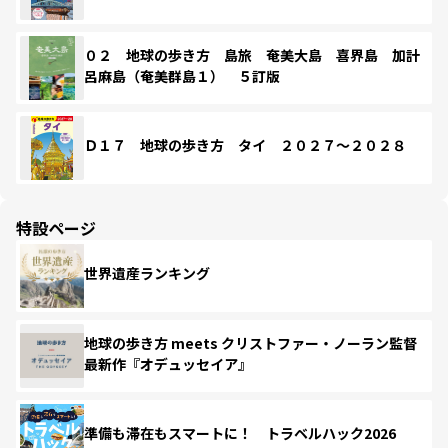
０２ 地球の歩き方 島旅 奄美大島 喜界島 加計
呂麻島（奄美群島１） ５訂版
Ｄ１７ 地球の歩き方 タイ ２０２７～２０２８
特設ページ
世界遺産ランキング
地球の歩き方 meets クリストファー・ノーラン監督
最新作『オデュッセイア』
準備も滞在もスマートに！ トラベルハック2026