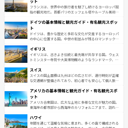
れる闘牛、そして美味しいタパスが生活の一部となってい
ット
る。首都マドリードの洗練された雰囲気や、バルセロナの
フランスは、世界中の旅行者を魅了し続けるヨーロッパ屈
アートに溢れた街角から、地方では古代ローマ遺跡や中世
指の観光地だ。首都パリのエッフェル塔やルーブル美術館
の城塞都市、穏やかなビーチリゾートまで多彩な表情を見
といった象徴的なスポットから、田舎町の古風な美しさま
せる。地方によって風土や気候が異なるスペインはその個
ドイツの基本情報と観光ガイド・有名観光スポッ
で、幅広い魅力が詰まっている。華麗な宮殿、歴史的な大
性で訪れる人を魅了する。 なお、新着のスペイン情報は
コ
聖堂、美しいビーチ、そして豊かな自然が、訪れる者を心
ト
ンテンツ一覧
を参照してほしい。
から魅了する。また、フランスは美食の国としても知ら
ドイツは、豊かな歴史と多彩な文化が交差するヨーロッパ
れ、フランス料理はユネスコ無形文化遺産にも登録されて
の中心に位置する国。中世の街並みが残るロマンチック街
いる。シャンパンの発祥地であるランス、プロヴァンスの
道から、未来を先取りするようなモダンな都市まで多様な
香り高いラベンダー畑など、多彩な楽しみ方が可能だ。さ
イギリス
顔を持つこの国は、どこを歩いても飽きることがない。ベ
らに、パリ以外の地域にも魅力が溢れており、どの街角に
ルリンの文化的活気、バイエルン州のアルプスの絶景、そ
イギリスは、古きよき伝統と最先端が共存する国。ウェス
も豊かな歴史と文化が息づいている。パリ以外の個性あふ
してライン川沿いのワイン畑といった風景は必見。ビール
トミンスター寺院や大英博物館のようなランドマーク、歴
れる地方に足を運ぶとそれぞれで全く異なる文化を体験で
とソーセージを味わいながら地元の人と過ごす楽しい時間
史ある大学都市、美しい丘陵地帯や牧歌的な風景など、エ
きるだろう。 なお、新着のフランス情報は
コンテンツ一覧
スイス
は、お酒好きな人にはぜひ体験してほしい。 なお、新着の
リアごとに異なる魅力がある。また、優雅なアフタヌーン
を参照してほしい。
ドイツ情報は
コンテンツ一覧
を参照してほしい。
ティー、ビール好きにはたまらない英国パブ、サッカー観
スイスの国土面積は九州ほどの広さだが、運行時刻が正確
戦など、本場だからこそできる体験も豊富。イギリスを旅
な交通網が整備されており、初心者でも安心して個人旅行
して楽しみつくそう。 なお、新着のイギリス情報は
コンテ
を楽しめる。日本同様に時刻表どおりの旅が可能だ。中世
アメリカの基本情報と観光ガイド・有名観光スポ
ンツ一覧
を参照してほしい。
の建物がそのまま残る町や、スイスならではのユニークな
博物館もあり、アルプス観光だけでなく町歩きも満喫する
ット
ことができる。国民の所得が高いため物価も高いが、旅行
アメリカ合衆国は、広大な土地と多様な文化が魅力の国。
者向けの交通パス提供のサービスもあり、うまく活用すれ
東海岸の都市部から西海岸のカリフォルニアまで、訪れる
ば市内交通費無料で観光を楽しむこともできる。 なお、新
場所ごとに異なる風景と体験が待っている。ニューヨーク
着のスイス情報は
コンテンツ一覧
を参照してほしい。
ハワイ
のような巨大都市は、観光、ショッピング、エンターテイ
ンメントが詰まった刺激的なスポットだ。一方、アメリカ
年間を通じて温暖な気候に恵まれ、多くの島で構成される
西部には大自然が広がり、グランドキャニオンやイエロー