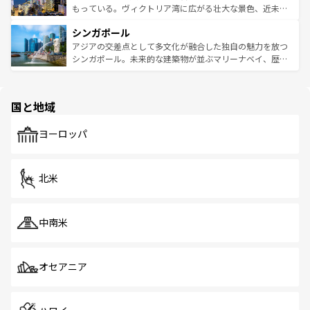
が旅行者を迎えてくれるので、きっと忘れられない旅にな
いビーチでリゾート気分を楽しむことができる。タイ料理
もっている。ヴィクトリア湾に広がる壮大な景色、近未来
るはずだ。 なお、新着のベトナム情報は
コンテンツ一覧
を
は世界的に有名で、屋台から高級レストランまで味覚を刺
的なアートスポット、そして歴史と現代が融合した町並
参照してほしい。
シンガポール
激する。気候は一年中温暖で、どの季節にも異なる楽しみ
み、どこを訪れても感動するはず。観光スポットが密集し
が待っている。親しみやすいタイの人々、仏教を中心とし
ており、効率よく見どころを回れるのも魅力。息をのむよ
アジアの交差点として多文化が融合した独自の魅力を放つ
た文化、そして多様な観光資源が、訪れる旅人を魅了し続
うな絶景から文化的な体験まで、香港を存分に楽しみ尽く
シンガポール。未来的な建築物が並ぶマリーナベイ、歴史
ける。 なお、新着のタイ情報は
コンテンツ一覧
を参照して
そう。 なお、新着の香港情報は
コンテンツ一覧
を参照して
と伝統を感じられるエスニックタウン、多数の緑豊かな公
ほしい。
ほしい。
園や自然保護区など、自然が調和した近代的な景観と文化
の多様性あふれるカラフルな町は、どこを歩いても新しい
国と地域
発見がある。さらに、治安のよさや充実した公共交通機関
も、旅行者にとっては魅力的なポイント。グルメも豊富
で、ホーカーズは地元の風情を楽しめる外せないスポット
ヨーロッパ
だ。訪れる人を飽きさせないシンガポールで、多様な魅力
を体感しよう。 なお、新着のシンガポール情報は
コンテン
ツ一覧
を参照してほしい。
北米
中南米
オセアニア