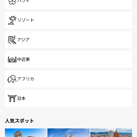
ハワイ
リゾート
アジア
中近東
アフリカ
日本
人気スポット