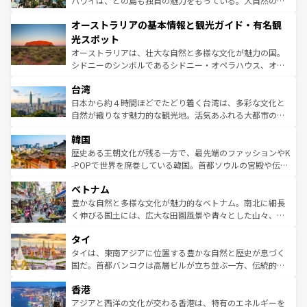
ハワイは、どの島も独自の魅力をもっている。大自然の神
ストーン国立公園といった絶景が堪能できる。さらに、南
秘を感じたいなら、火山が生み出した壮大な景観を誇るハ
オーストラリアの基本情報と観光ガイド・有名観
部のニューオーリンズでは、音楽と美食が融合した独特の
ワイ島は見逃せない。また、定番の観光地といえばオアフ
文化が魅力。旅行者はアメリカの各地域で異なる魅力を楽
島だが、静かな自然を求めるならマウイ島やカウアイ島が
光スポット
しみながら、その多様性と豊かな歴史を感じることができ
おすすめ。エメラルドグリーンに輝く海をはじめ、豊かな
オーストラリアは、壮大な自然と多様な文化が魅力の国。
るだろう。車でのロードトリップや列車の旅も、アメリカ
文化や歴史が息づいている。「アロハスピリット」と呼ば
シドニーのシンボルであるシドニー・オペラハウス、オー
ならではの贅沢な旅のスタイルだ。 なお、新着のアメリカ
れるおもてなしの心で訪れる人々を迎えてくれるハワイの
ストラリア東海岸北部に広がる大サンゴ礁地帯グレートバ
情報は
コンテンツ一覧
を参照してほしい。
人々、おいしいローカルフードやハワイアンミュージッ
台湾
リアリーフや大陸中央部にそびえるウルル（エアーズロッ
ク、伝統的なフラダンスなど、すべてがハワイの魅力を彩
ク）、タスマニアの美しい原生林やケアンズの熱帯雨林な
日本から約４時間ほどでたどり着く台湾は、多彩な文化と
っている。訪れるたびに新しい発見と感動が待っているハ
ど、見どころがたくさん。また、カフェやワイン、オージ
自然が織りなす魅力的な観光地。活気あふれる大都市の台
ワイを、存分に味わってほしい。 なお、新着のハワイ情報
ービーフなどの食文化も豊かで、美味しいものであふれて
北やノスタルジックな町並みが人気な九份（ジォウフェ
は
コンテンツ一覧
を参照してほしい。
韓国
いる。アクティビティも充実しており、サーフィンやダイ
ン）、静ひつな山岳地帯である台湾東部など、都市の喧騒
ビング、ハイキングなど、アウトドア好きにはたまらな
と山間の静けさが共存しており、訪れる人に新しい発見と
歴史ある王朝文化が残る一方で、最先端のファッションやK
い。オーストラリアの多彩な魅力を存分に味わいつくそ
驚きをもたらしてくれる。また、奥深い台湾の食文化も魅
-POPで世界を席巻している韓国。首都ソウルの宮殿や伝統
う。 なお、新着のオーストラリア情報は
コンテンツ一覧
を
力で、夜市などの屋台グルメから高級料理、ヘルシーで美
家屋が並ぶエリアでは韓国の歴史と文化に浸ることがで
参照してほしい。
ベトナム
容にもいいと評判のスイーツなど、バラエティ豊かな料理
き、地方に足を延ばせば四季折々の自然美を楽しむことが
が味わえる。 なお、新着の台湾情報は
コンテンツ一覧
を参
できる。そして、キムチや焼肉、絶品のストリートフード
豊かな自然と多様な文化が魅力的なベトナム。南北に細長
照してほしい。
まで、さまざまな韓国料理が待っている。夜には、韓国な
く伸びる国土には、広大な田園風景や青々とした山々、世
らではのナイトライフも堪能できる。あたたかいホスピタ
界遺産に登録された壮大な自然景観が点在し、都市部では
タイ
リティに包まれながら、韓国の多彩な魅力を心ゆくまで味
急速な発展と共に伝統が息づく。ハノイの古い町並みやホ
わってみてほしい。 なお、新着の韓国情報は
コンテンツ一
ーチミン市のフランス統治時代の建物も、独特の雰囲気を
タイは、東南アジアに位置する豊かな自然と歴史が息づく
覧
を参照してほしい。
醸し出している。また、バラエティの豊かさとおいしさで
国だ。首都バンコクは高層ビルが立ち並ぶ一方、伝統的な
世界中の食通を魅了してやまないベトナム料理も魅力のひ
寺院や市場がいたるところに点在し、古きよき文化と現代
香港
とつ。フォーやバインミー、ベトナムコーヒーなどは、ぜ
の活気が交差している。北部ではチェンマイなどの山岳地
ひ現地で味わいたい。どの地域を訪れてもあたたかい人々
帯で自然と触れ合い、南部ではプーケットやクラビの美し
アジアと西洋の文化が交わる香港は、特有のエネルギーを