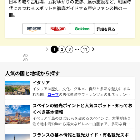
日本の城や古戦場、武将ゆかりの史跡、展示施設など、戦国時
代にまつわるスポットを徹底ガイドする歴史ファン必携の一
冊。
詳細を見る
…
1
2
3
11
AD
AD
人気の国と地域から探す
イタリア
イタリアは歴史、文化、グルメ、自然と多彩な魅力にあふ
れた国。
ローマ
の古代遺跡やフィレンツェのルネッサンス
美術、ヴェネツィアの運河など、歴史あるスポットはもち
スペインの観光ポイントと人気スポット・知ってお
ろん、トスカーナの美しい田園風景やアマルフィ海岸の絶
景など、自然景観も見逃せない。観光の合間には、本場の
くべき基本情報
ピザやパスタなど、絶品のイタリア料理を堪能することも
イベリア半島のほぼ80％を占めるスペインは、太陽が降り
できる。朝目覚めてから夜眠るまで、すべての瞬間を楽し
注ぐ地中海沿岸から雄大なピレネー山脈まで、多彩な自然
ませてくれるイタリアで、忘れられない旅をしてみよう！
と文化が詰まったヨーロッパ屈指の旅行先だ。多様な地域
なお、新着のイタリア情報は
コンテンツ一覧
を参照してほ
フランスの基本情報と観光ガイド・有名観光スポ
文化が根付くこの国では、情熱的なフラメンコ、熱気あふ
しい。