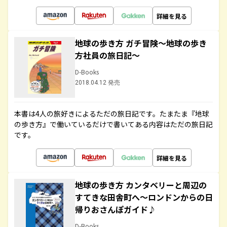
詳細を見る
地球の歩き方 ガチ冒険～地球の歩き
方社員の旅日記～
D-Books
2018.04.12 発売
本書は4人の旅好きによるただの旅日記です。たまたま『地球
の歩き方』で働いているだけで書いてある内容はただの旅日記
です。
詳細を見る
地球の歩き方 カンタベリーと周辺の
すてきな田舎町へ～ロンドンからの日
帰りおさんぽガイド♪
D-Books