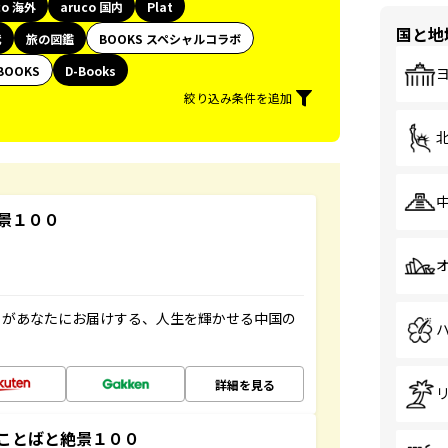
co 海外
aruco 国内
Plat
国と地
代
旅の図鑑
BOOKS スペシャルコラボ
BOOKS
D-Books
絞り込み条件を追加
景１００
」があなたにお届けする、人生を輝かせる中国の
詳細を見る
ことばと絶景１００