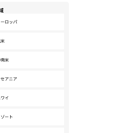
域
ヨーロッパ
北米
中南米
オセアニア
ハワイ
リゾート