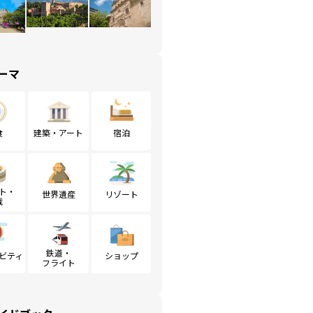
ーマ
食
建築・アート
宿泊
ト・
世界遺産
リゾート
戦
鉄道・
ビティ
ショップ
フライト