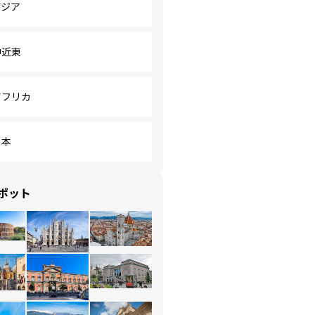
アジア
中近東
アフリカ
日本
ポット