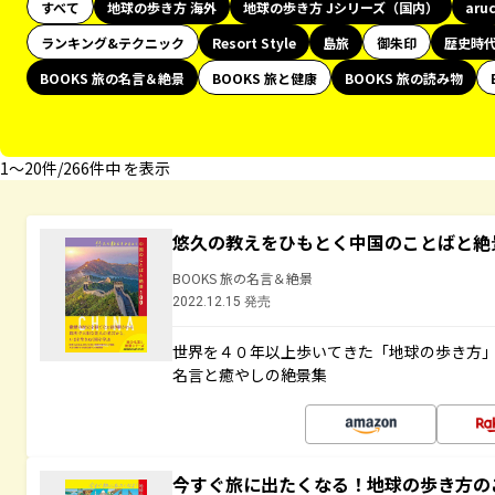
すべて
地球の歩き方 海外
地球の歩き方 Jシリーズ（国内）
aru
ランキング&テクニック
Resort Style
島旅
御朱印
歴史時
BOOKS 旅の名言＆絶景
BOOKS 旅と健康
BOOKS 旅の読み物
1〜20件/266件中 を表示
悠久の教えをひもとく中国のことばと絶
BOOKS 旅の名言＆絶景
2022.12.15 発売
世界を４０年以上歩いてきた「地球の歩き方
名言と癒やしの絶景集
今すぐ旅に出たくなる！地球の歩き方の