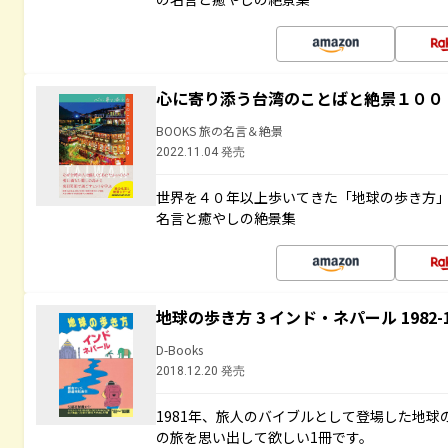
心に寄り添う台湾のことばと絶景１００
BOOKS 旅の名言＆絶景
2022.11.04 発売
世界を４０年以上歩いてきた「地球の歩き方
名言と癒やしの絶景集
地球の歩き方 3 インド・ネパール 1982
D-Books
2018.12.20 発売
1981年、旅人のバイブルとして登場した地
の旅を思い出して欲しい1冊です。