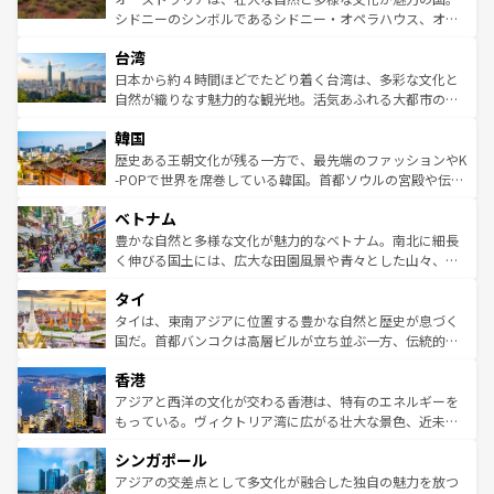
るだろう。車でのロードトリップや列車の旅も、アメリカ
文化や歴史が息づいている。「アロハスピリット」と呼ば
シドニーのシンボルであるシドニー・オペラハウス、オー
ならではの贅沢な旅のスタイルだ。 なお、新着のアメリカ
れるおもてなしの心で訪れる人々を迎えてくれるハワイの
ストラリア東海岸北部に広がる大サンゴ礁地帯グレートバ
情報は
コンテンツ一覧
を参照してほしい。
人々、おいしいローカルフードやハワイアンミュージッ
台湾
リアリーフや大陸中央部にそびえるウルル（エアーズロッ
ク、伝統的なフラダンスなど、すべてがハワイの魅力を彩
ク）、タスマニアの美しい原生林やケアンズの熱帯雨林な
日本から約４時間ほどでたどり着く台湾は、多彩な文化と
っている。訪れるたびに新しい発見と感動が待っているハ
ど、見どころがたくさん。また、カフェやワイン、オージ
自然が織りなす魅力的な観光地。活気あふれる大都市の台
ワイを、存分に味わってほしい。 なお、新着のハワイ情報
ービーフなどの食文化も豊かで、美味しいものであふれて
北やノスタルジックな町並みが人気な九份（ジォウフェ
は
コンテンツ一覧
を参照してほしい。
韓国
いる。アクティビティも充実しており、サーフィンやダイ
ン）、静ひつな山岳地帯である台湾東部など、都市の喧騒
ビング、ハイキングなど、アウトドア好きにはたまらな
と山間の静けさが共存しており、訪れる人に新しい発見と
歴史ある王朝文化が残る一方で、最先端のファッションやK
い。オーストラリアの多彩な魅力を存分に味わいつくそ
驚きをもたらしてくれる。また、奥深い台湾の食文化も魅
-POPで世界を席巻している韓国。首都ソウルの宮殿や伝統
う。 なお、新着のオーストラリア情報は
コンテンツ一覧
を
力で、夜市などの屋台グルメから高級料理、ヘルシーで美
家屋が並ぶエリアでは韓国の歴史と文化に浸ることがで
参照してほしい。
ベトナム
容にもいいと評判のスイーツなど、バラエティ豊かな料理
き、地方に足を延ばせば四季折々の自然美を楽しむことが
が味わえる。 なお、新着の台湾情報は
コンテンツ一覧
を参
できる。そして、キムチや焼肉、絶品のストリートフード
豊かな自然と多様な文化が魅力的なベトナム。南北に細長
照してほしい。
まで、さまざまな韓国料理が待っている。夜には、韓国な
く伸びる国土には、広大な田園風景や青々とした山々、世
らではのナイトライフも堪能できる。あたたかいホスピタ
界遺産に登録された壮大な自然景観が点在し、都市部では
タイ
リティに包まれながら、韓国の多彩な魅力を心ゆくまで味
急速な発展と共に伝統が息づく。ハノイの古い町並みやホ
わってみてほしい。 なお、新着の韓国情報は
コンテンツ一
ーチミン市のフランス統治時代の建物も、独特の雰囲気を
タイは、東南アジアに位置する豊かな自然と歴史が息づく
覧
を参照してほしい。
醸し出している。また、バラエティの豊かさとおいしさで
国だ。首都バンコクは高層ビルが立ち並ぶ一方、伝統的な
世界中の食通を魅了してやまないベトナム料理も魅力のひ
寺院や市場がいたるところに点在し、古きよき文化と現代
香港
とつ。フォーやバインミー、ベトナムコーヒーなどは、ぜ
の活気が交差している。北部ではチェンマイなどの山岳地
ひ現地で味わいたい。どの地域を訪れてもあたたかい人々
帯で自然と触れ合い、南部ではプーケットやクラビの美し
アジアと西洋の文化が交わる香港は、特有のエネルギーを
が旅行者を迎えてくれるので、きっと忘れられない旅にな
いビーチでリゾート気分を楽しむことができる。タイ料理
もっている。ヴィクトリア湾に広がる壮大な景色、近未来
るはずだ。 なお、新着のベトナム情報は
コンテンツ一覧
を
は世界的に有名で、屋台から高級レストランまで味覚を刺
的なアートスポット、そして歴史と現代が融合した町並
参照してほしい。
シンガポール
激する。気候は一年中温暖で、どの季節にも異なる楽しみ
み、どこを訪れても感動するはず。観光スポットが密集し
が待っている。親しみやすいタイの人々、仏教を中心とし
ており、効率よく見どころを回れるのも魅力。息をのむよ
アジアの交差点として多文化が融合した独自の魅力を放つ