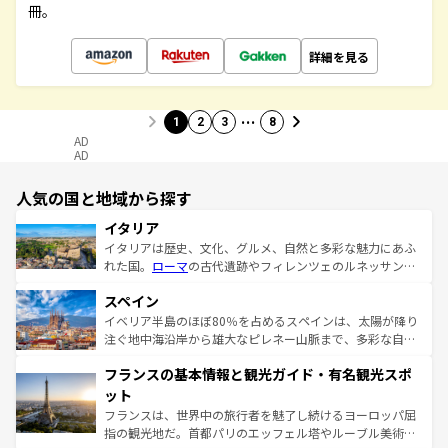
冊。
詳細を見る
…
1
2
3
8
AD
AD
人気の国と地域から探す
イタリア
イタリアは歴史、文化、グルメ、自然と多彩な魅力にあふ
れた国。
ローマ
の古代遺跡やフィレンツェのルネッサンス
美術、ヴェネツィアの運河など、歴史あるスポットはもち
スペイン
ろん、トスカーナの美しい田園風景やアマルフィ海岸の絶
景など、自然景観も見逃せない。観光の合間には、本場の
イベリア半島のほぼ80％を占めるスペインは、太陽が降り
ピザやパスタなど、絶品のイタリア料理を堪能することも
注ぐ地中海沿岸から雄大なピレネー山脈まで、多彩な自然
できる。朝目覚めてから夜眠るまで、すべての瞬間を楽し
と文化が詰まったヨーロッパ屈指の旅行先だ。多様な地域
フランスの基本情報と観光ガイド・有名観光スポ
ませてくれるイタリアで、忘れられない旅をしてみよう！
文化が根付くこの国では、情熱的なフラメンコ、熱気あふ
なお、新着のイタリア情報は
コンテンツ一覧
を参照してほ
れる闘牛、そして美味しいタパスが生活の一部となってい
ット
しい。
る。首都マドリードの洗練された雰囲気や、バルセロナの
フランスは、世界中の旅行者を魅了し続けるヨーロッパ屈
アートに溢れた街角から、地方では古代ローマ遺跡や中世
指の観光地だ。首都パリのエッフェル塔やルーブル美術館
の城塞都市、穏やかなビーチリゾートまで多彩な表情を見