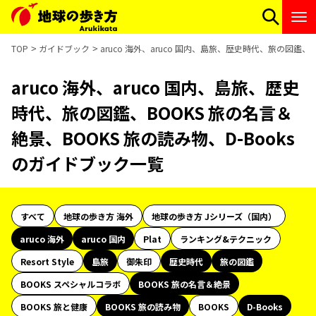
TOP
ガイドブック
aruco 海外、aruco 国内、島旅、歴史時代、旅の図鑑、
aruco 海外、aruco 国内、島旅、歴史
時代、旅の図鑑、BOOKS 旅の名言＆
絶景、BOOKS 旅の読み物、D-Books
のガイドブック一覧
すべて
地球の歩き方 海外
地球の歩き方 Jシリーズ（国内）
aruco 海外
aruco 国内
Plat
ランキング&テクニック
Resort Style
島旅
御朱印
歴史時代
旅の図鑑
BOOKS スペシャルコラボ
BOOKS 旅の名言＆絶景
BOOKS 旅と健康
BOOKS 旅の読み物
BOOKS
D-Books