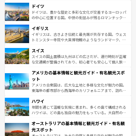
といった象徴的なスポットから、田舎町の古風な美しさま
せる。地方によって風土や気候が異なるスペインはその個
ドイツ
で、幅広い魅力が詰まっている。華麗な宮殿、歴史的な大
性で訪れる人を魅了する。 なお、新着のスペイン情報は
コ
聖堂、美しいビーチ、そして豊かな自然が、訪れる者を心
ドイツは、豊かな歴史と多彩な文化が交差するヨーロッパ
ンテンツ一覧
を参照してほしい。
から魅了する。また、フランスは美食の国としても知ら
の中心に位置する国。中世の街並みが残るロマンチック街
れ、フランス料理はユネスコ無形文化遺産にも登録されて
道から、未来を先取りするようなモダンな都市まで多様な
イギリス
いる。シャンパンの発祥地であるランス、プロヴァンスの
顔を持つこの国は、どこを歩いても飽きることがない。ベ
香り高いラベンダー畑など、多彩な楽しみ方が可能だ。さ
ルリンの文化的活気、バイエルン州のアルプスの絶景、そ
イギリスは、古きよき伝統と最先端が共存する国。ウェス
らに、パリ以外の地域にも魅力が溢れており、どの街角に
してライン川沿いのワイン畑といった風景は必見。ビール
トミンスター寺院や大英博物館のようなランドマーク、歴
も豊かな歴史と文化が息づいている。パリ以外の個性あふ
とソーセージを味わいながら地元の人と過ごす楽しい時間
史ある大学都市、美しい丘陵地帯や牧歌的な風景など、エ
れる地方に足を運ぶとそれぞれで全く異なる文化を体験で
スイス
は、お酒好きな人にはぜひ体験してほしい。 なお、新着の
リアごとに異なる魅力がある。また、優雅なアフタヌーン
きるだろう。 なお、新着のフランス情報は
コンテンツ一覧
ドイツ情報は
コンテンツ一覧
を参照してほしい。
ティー、ビール好きにはたまらない英国パブ、サッカー観
スイスの国土面積は九州ほどの広さだが、運行時刻が正確
を参照してほしい。
戦など、本場だからこそできる体験も豊富。イギリスを旅
な交通網が整備されており、初心者でも安心して個人旅行
して楽しみつくそう。 なお、新着のイギリス情報は
コンテ
を楽しめる。日本同様に時刻表どおりの旅が可能だ。中世
アメリカの基本情報と観光ガイド・有名観光スポ
ンツ一覧
を参照してほしい。
の建物がそのまま残る町や、スイスならではのユニークな
博物館もあり、アルプス観光だけでなく町歩きも満喫する
ット
ことができる。国民の所得が高いため物価も高いが、旅行
アメリカ合衆国は、広大な土地と多様な文化が魅力の国。
者向けの交通パス提供のサービスもあり、うまく活用すれ
東海岸の都市部から西海岸のカリフォルニアまで、訪れる
ば市内交通費無料で観光を楽しむこともできる。 なお、新
場所ごとに異なる風景と体験が待っている。ニューヨーク
着のスイス情報は
コンテンツ一覧
を参照してほしい。
ハワイ
のような巨大都市は、観光、ショッピング、エンターテイ
ンメントが詰まった刺激的なスポットだ。一方、アメリカ
年間を通じて温暖な気候に恵まれ、多くの島で構成される
西部には大自然が広がり、グランドキャニオンやイエロー
ハワイは、どの島も独自の魅力をもっている。大自然の神
ストーン国立公園といった絶景が堪能できる。さらに、南
秘を感じたいなら、火山が生み出した壮大な景観を誇るハ
オーストラリアの基本情報と観光ガイド・有名観
部のニューオーリンズでは、音楽と美食が融合した独特の
ワイ島は見逃せない。また、定番の観光地といえばオアフ
文化が魅力。旅行者はアメリカの各地域で異なる魅力を楽
島だが、静かな自然を求めるならマウイ島やカウアイ島が
光スポット
しみながら、その多様性と豊かな歴史を感じることができ
おすすめ。エメラルドグリーンに輝く海をはじめ、豊かな
オーストラリアは、壮大な自然と多様な文化が魅力の国。