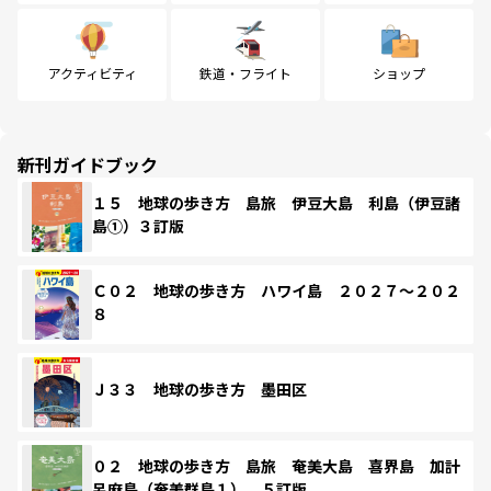
アクティビティ
鉄道・フライト
ショップ
新刊ガイドブック
１５ 地球の歩き方 島旅 伊豆大島 利島（伊豆諸
島①）３訂版
Ｃ０２ 地球の歩き方 ハワイ島 ２０２７～２０２
８
Ｊ３３ 地球の歩き方 墨田区
０２ 地球の歩き方 島旅 奄美大島 喜界島 加計
呂麻島（奄美群島１） ５訂版