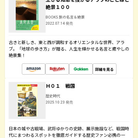
絶景１００
BOOKS 旅の名言＆絶景
2022.07.14 発売
古きと新しき、東と西が調和するオリエンタルな世界、アラ
ブ。「地球の歩き方」が贈る、人生を輝かせる名言と癒やしの
絶景集！
詳細を見る
Ｈ０１ 戦国
歴史時代
2025.10.23 発売
日本の城や古戦場、武将ゆかりの史跡、展示施設など、戦国時
代にまつわるスポットを徹底ガイドする歴史ファン必携の一