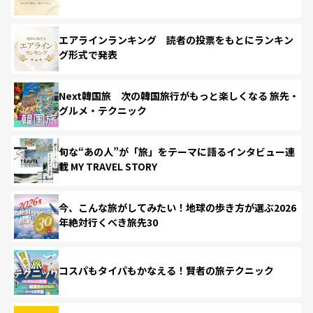
エアラインランキング 読者の投票をもとにランキン
グ形式で発表
Next韓国旅 次の韓国旅行がもっと楽しくなる 旅先・
グルメ・テクニック
旬な“あの人”が「旅」をテーマに語るインタビュー連
載 MY TRAVEL STORY
今、こんな旅がしてみたい！地球の歩き方が選ぶ2026
年絶対行くべき旅先30
コスパもタイパもかなえる！賢者の旅テクニック