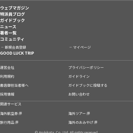
ウェブマガジン
特派員ブログ
ガイドブック
ニュース
著者一覧
コミュニティ
新規会員登録
マイページ
GOOD LUCK TRIP
運営会社
プライバシーポリシー
利用規約
ガイドライン
書店御担当者様へ
ガイドブックに投稿する
採用情報
お問い合わせ
関連サービス
海外航空券
海外ツアー
旅行用品
海外のおみやげ
© Arukikata. Co.,Ltd. All rights reserved.