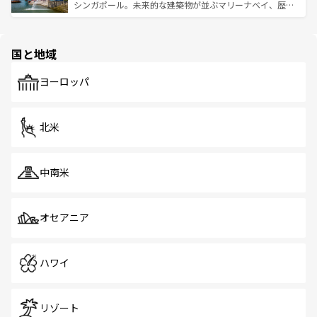
た文化、そして多様な観光資源が、訪れる旅人を魅了し続
うな絶景から文化的な体験まで、香港を存分に楽しみ尽く
シンガポール。未来的な建築物が並ぶマリーナベイ、歴史
ける。 なお、新着のタイ情報は
コンテンツ一覧
を参照して
そう。 なお、新着の香港情報は
コンテンツ一覧
を参照して
と伝統を感じられるエスニックタウン、多数の緑豊かな公
ほしい。
ほしい。
園や自然保護区など、自然が調和した近代的な景観と文化
の多様性あふれるカラフルな町は、どこを歩いても新しい
国と地域
発見がある。さらに、治安のよさや充実した公共交通機関
も、旅行者にとっては魅力的なポイント。グルメも豊富
で、ホーカーズは地元の風情を楽しめる外せないスポット
ヨーロッパ
だ。訪れる人を飽きさせないシンガポールで、多様な魅力
を体感しよう。 なお、新着のシンガポール情報は
コンテン
ツ一覧
を参照してほしい。
北米
中南米
オセアニア
ハワイ
リゾート