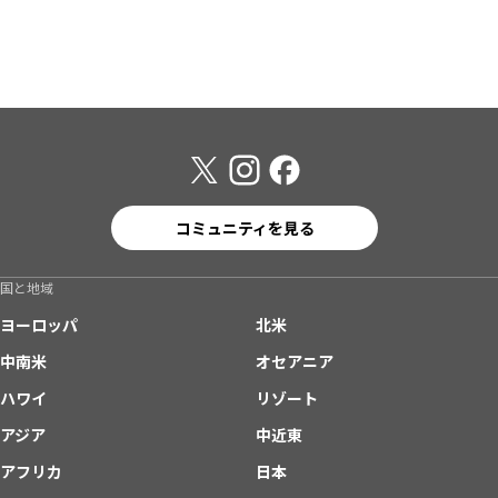
コミュニティを見る
国と地域
ヨーロッパ
北米
中南米
オセアニア
ハワイ
リゾート
アジア
中近東
アフリカ
日本