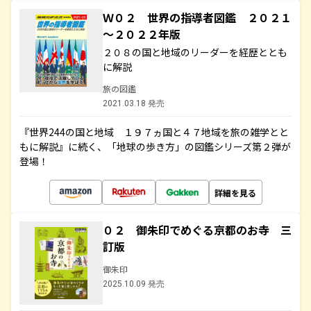
Ｗ０２ 世界の指導者図鑑 ２０２１
～２０２２年版
２０８の国と地域のリーダーを経歴ととも
に解説
旅の図鑑
2021.03.18 発売
『世界244の国と地域 １９７ヵ国と４７地域を旅の雑学とと
もに解説』に続く、「地球の歩き方」の図鑑シリーズ第２弾が
登場！
詳細を見る
０２ 御朱印でめぐる京都のお寺 三
訂版
御朱印
2025.10.09 発売