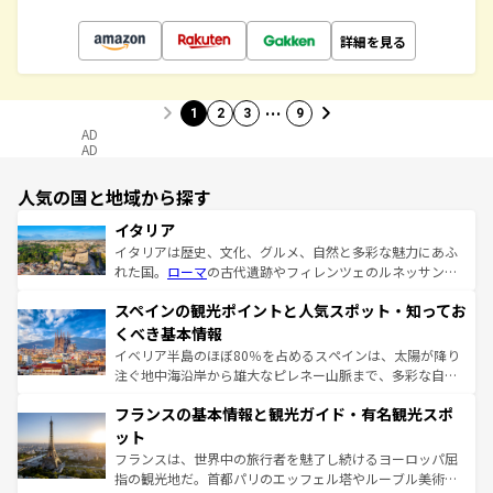
詳細を見る
…
1
2
3
9
AD
AD
人気の国と地域から探す
イタリア
イタリアは歴史、文化、グルメ、自然と多彩な魅力にあふ
れた国。
ローマ
の古代遺跡やフィレンツェのルネッサンス
美術、ヴェネツィアの運河など、歴史あるスポットはもち
スペインの観光ポイントと人気スポット・知ってお
ろん、トスカーナの美しい田園風景やアマルフィ海岸の絶
景など、自然景観も見逃せない。観光の合間には、本場の
くべき基本情報
ピザやパスタなど、絶品のイタリア料理を堪能することも
イベリア半島のほぼ80％を占めるスペインは、太陽が降り
できる。朝目覚めてから夜眠るまで、すべての瞬間を楽し
注ぐ地中海沿岸から雄大なピレネー山脈まで、多彩な自然
ませてくれるイタリアで、忘れられない旅をしてみよう！
と文化が詰まったヨーロッパ屈指の旅行先だ。多様な地域
なお、新着のイタリア情報は
コンテンツ一覧
を参照してほ
フランスの基本情報と観光ガイド・有名観光スポ
文化が根付くこの国では、情熱的なフラメンコ、熱気あふ
しい。
れる闘牛、そして美味しいタパスが生活の一部となってい
ット
る。首都マドリードの洗練された雰囲気や、バルセロナの
フランスは、世界中の旅行者を魅了し続けるヨーロッパ屈
アートに溢れた街角から、地方では古代ローマ遺跡や中世
指の観光地だ。首都パリのエッフェル塔やルーブル美術館