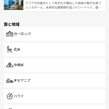
が待っている。親しみやすいタイの人々、仏教を中心とし
ており、効率よく見どころを回れるのも魅力。息をのむよ
アジアの交差点として多文化が融合した独自の魅力を放つ
た文化、そして多様な観光資源が、訪れる旅人を魅了し続
うな絶景から文化的な体験まで、香港を存分に楽しみ尽く
シンガポール。未来的な建築物が並ぶマリーナベイ、歴史
ける。 なお、新着のタイ情報は
コンテンツ一覧
を参照して
そう。 なお、新着の香港情報は
コンテンツ一覧
を参照して
と伝統を感じられるエスニックタウン、多数の緑豊かな公
ほしい。
ほしい。
園や自然保護区など、自然が調和した近代的な景観と文化
の多様性あふれるカラフルな町は、どこを歩いても新しい
国と地域
発見がある。さらに、治安のよさや充実した公共交通機関
も、旅行者にとっては魅力的なポイント。グルメも豊富
で、ホーカーズは地元の風情を楽しめる外せないスポット
ヨーロッパ
だ。訪れる人を飽きさせないシンガポールで、多様な魅力
を体感しよう。 なお、新着のシンガポール情報は
コンテン
ツ一覧
を参照してほしい。
北米
中南米
オセアニア
ハワイ