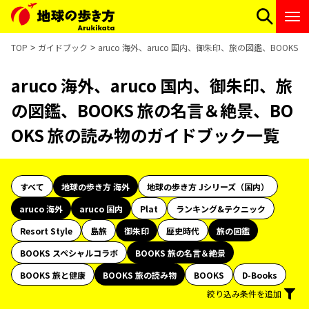
TOP
ガイドブック
aruco 海外、aruco 国内、御朱印、旅の図鑑、BOOK
aruco 海外、aruco 国内、御朱印、旅
の図鑑、BOOKS 旅の名言＆絶景、BO
OKS 旅の読み物のガイドブック一覧
すべて
地球の歩き方 海外
地球の歩き方 Jシリーズ（国内）
aruco 海外
aruco 国内
Plat
ランキング&テクニック
Resort Style
島旅
御朱印
歴史時代
旅の図鑑
BOOKS スペシャルコラボ
BOOKS 旅の名言＆絶景
BOOKS 旅と健康
BOOKS 旅の読み物
BOOKS
D-Books
絞り込み条件を追加