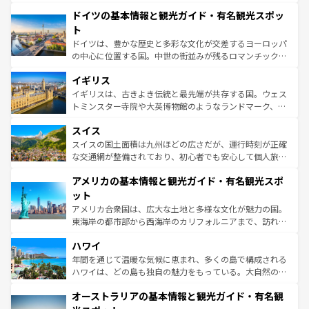
の城塞都市、穏やかなビーチリゾートまで多彩な表情を見
といった象徴的なスポットから、田舎町の古風な美しさま
せる。地方によって風土や気候が異なるスペインはその個
ドイツの基本情報と観光ガイド・有名観光スポッ
で、幅広い魅力が詰まっている。華麗な宮殿、歴史的な大
性で訪れる人を魅了する。 なお、新着のスペイン情報は
コ
聖堂、美しいビーチ、そして豊かな自然が、訪れる者を心
ト
ンテンツ一覧
を参照してほしい。
から魅了する。また、フランスは美食の国としても知ら
ドイツは、豊かな歴史と多彩な文化が交差するヨーロッパ
れ、フランス料理はユネスコ無形文化遺産にも登録されて
の中心に位置する国。中世の街並みが残るロマンチック街
いる。シャンパンの発祥地であるランス、プロヴァンスの
道から、未来を先取りするようなモダンな都市まで多様な
香り高いラベンダー畑など、多彩な楽しみ方が可能だ。さ
イギリス
顔を持つこの国は、どこを歩いても飽きることがない。ベ
らに、パリ以外の地域にも魅力が溢れており、どの街角に
ルリンの文化的活気、バイエルン州のアルプスの絶景、そ
イギリスは、古きよき伝統と最先端が共存する国。ウェス
も豊かな歴史と文化が息づいている。パリ以外の個性あふ
してライン川沿いのワイン畑といった風景は必見。ビール
トミンスター寺院や大英博物館のようなランドマーク、歴
れる地方に足を運ぶとそれぞれで全く異なる文化を体験で
とソーセージを味わいながら地元の人と過ごす楽しい時間
史ある大学都市、美しい丘陵地帯や牧歌的な風景など、エ
きるだろう。 なお、新着のフランス情報は
コンテンツ一覧
スイス
は、お酒好きな人にはぜひ体験してほしい。 なお、新着の
リアごとに異なる魅力がある。また、優雅なアフタヌーン
を参照してほしい。
ドイツ情報は
コンテンツ一覧
を参照してほしい。
ティー、ビール好きにはたまらない英国パブ、サッカー観
スイスの国土面積は九州ほどの広さだが、運行時刻が正確
戦など、本場だからこそできる体験も豊富。イギリスを旅
な交通網が整備されており、初心者でも安心して個人旅行
して楽しみつくそう。 なお、新着のイギリス情報は
コンテ
を楽しめる。日本同様に時刻表どおりの旅が可能だ。中世
アメリカの基本情報と観光ガイド・有名観光スポ
ンツ一覧
を参照してほしい。
の建物がそのまま残る町や、スイスならではのユニークな
博物館もあり、アルプス観光だけでなく町歩きも満喫する
ット
ことができる。国民の所得が高いため物価も高いが、旅行
アメリカ合衆国は、広大な土地と多様な文化が魅力の国。
者向けの交通パス提供のサービスもあり、うまく活用すれ
東海岸の都市部から西海岸のカリフォルニアまで、訪れる
ば市内交通費無料で観光を楽しむこともできる。 なお、新
場所ごとに異なる風景と体験が待っている。ニューヨーク
着のスイス情報は
コンテンツ一覧
を参照してほしい。
ハワイ
のような巨大都市は、観光、ショッピング、エンターテイ
ンメントが詰まった刺激的なスポットだ。一方、アメリカ
年間を通じて温暖な気候に恵まれ、多くの島で構成される
西部には大自然が広がり、グランドキャニオンやイエロー
ハワイは、どの島も独自の魅力をもっている。大自然の神
ストーン国立公園といった絶景が堪能できる。さらに、南
秘を感じたいなら、火山が生み出した壮大な景観を誇るハ
オーストラリアの基本情報と観光ガイド・有名観
部のニューオーリンズでは、音楽と美食が融合した独特の
ワイ島は見逃せない。また、定番の観光地といえばオアフ
文化が魅力。旅行者はアメリカの各地域で異なる魅力を楽
島だが、静かな自然を求めるならマウイ島やカウアイ島が