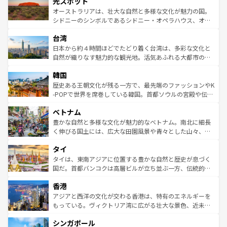
光スポット
しみながら、その多様性と豊かな歴史を感じることができ
おすすめ。エメラルドグリーンに輝く海をはじめ、豊かな
オーストラリアは、壮大な自然と多様な文化が魅力の国。
るだろう。車でのロードトリップや列車の旅も、アメリカ
文化や歴史が息づいている。「アロハスピリット」と呼ば
シドニーのシンボルであるシドニー・オペラハウス、オー
ならではの贅沢な旅のスタイルだ。 なお、新着のアメリカ
れるおもてなしの心で訪れる人々を迎えてくれるハワイの
ストラリア東海岸北部に広がる大サンゴ礁地帯グレートバ
情報は
コンテンツ一覧
を参照してほしい。
人々、おいしいローカルフードやハワイアンミュージッ
台湾
リアリーフや大陸中央部にそびえるウルル（エアーズロッ
ク、伝統的なフラダンスなど、すべてがハワイの魅力を彩
ク）、タスマニアの美しい原生林やケアンズの熱帯雨林な
日本から約４時間ほどでたどり着く台湾は、多彩な文化と
っている。訪れるたびに新しい発見と感動が待っているハ
ど、見どころがたくさん。また、カフェやワイン、オージ
自然が織りなす魅力的な観光地。活気あふれる大都市の台
ワイを、存分に味わってほしい。 なお、新着のハワイ情報
ービーフなどの食文化も豊かで、美味しいものであふれて
北やノスタルジックな町並みが人気な九份（ジォウフェ
は
コンテンツ一覧
を参照してほしい。
韓国
いる。アクティビティも充実しており、サーフィンやダイ
ン）、静ひつな山岳地帯である台湾東部など、都市の喧騒
ビング、ハイキングなど、アウトドア好きにはたまらな
と山間の静けさが共存しており、訪れる人に新しい発見と
歴史ある王朝文化が残る一方で、最先端のファッションやK
い。オーストラリアの多彩な魅力を存分に味わいつくそ
驚きをもたらしてくれる。また、奥深い台湾の食文化も魅
-POPで世界を席巻している韓国。首都ソウルの宮殿や伝統
う。 なお、新着のオーストラリア情報は
コンテンツ一覧
を
力で、夜市などの屋台グルメから高級料理、ヘルシーで美
家屋が並ぶエリアでは韓国の歴史と文化に浸ることがで
参照してほしい。
ベトナム
容にもいいと評判のスイーツなど、バラエティ豊かな料理
き、地方に足を延ばせば四季折々の自然美を楽しむことが
が味わえる。 なお、新着の台湾情報は
コンテンツ一覧
を参
できる。そして、キムチや焼肉、絶品のストリートフード
豊かな自然と多様な文化が魅力的なベトナム。南北に細長
照してほしい。
まで、さまざまな韓国料理が待っている。夜には、韓国な
く伸びる国土には、広大な田園風景や青々とした山々、世
らではのナイトライフも堪能できる。あたたかいホスピタ
界遺産に登録された壮大な自然景観が点在し、都市部では
タイ
リティに包まれながら、韓国の多彩な魅力を心ゆくまで味
急速な発展と共に伝統が息づく。ハノイの古い町並みやホ
わってみてほしい。 なお、新着の韓国情報は
コンテンツ一
ーチミン市のフランス統治時代の建物も、独特の雰囲気を
タイは、東南アジアに位置する豊かな自然と歴史が息づく
覧
を参照してほしい。
醸し出している。また、バラエティの豊かさとおいしさで
国だ。首都バンコクは高層ビルが立ち並ぶ一方、伝統的な
世界中の食通を魅了してやまないベトナム料理も魅力のひ
寺院や市場がいたるところに点在し、古きよき文化と現代
香港
とつ。フォーやバインミー、ベトナムコーヒーなどは、ぜ
の活気が交差している。北部ではチェンマイなどの山岳地
ひ現地で味わいたい。どの地域を訪れてもあたたかい人々
帯で自然と触れ合い、南部ではプーケットやクラビの美し
アジアと西洋の文化が交わる香港は、特有のエネルギーを
が旅行者を迎えてくれるので、きっと忘れられない旅にな
いビーチでリゾート気分を楽しむことができる。タイ料理
もっている。ヴィクトリア湾に広がる壮大な景色、近未来
るはずだ。 なお、新着のベトナム情報は
コンテンツ一覧
を
は世界的に有名で、屋台から高級レストランまで味覚を刺
的なアートスポット、そして歴史と現代が融合した町並
参照してほしい。
シンガポール
激する。気候は一年中温暖で、どの季節にも異なる楽しみ
み、どこを訪れても感動するはず。観光スポットが密集し