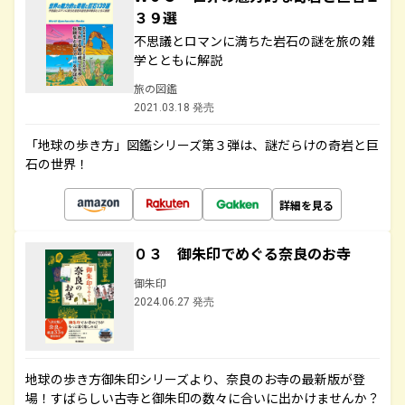
３９選
不思議とロマンに満ちた岩石の謎を旅の雑
学とともに解説
旅の図鑑
2021.03.18 発売
「地球の歩き方」図鑑シリーズ第３弾は、謎だらけの奇岩と巨
石の世界！
詳細を見る
０３ 御朱印でめぐる奈良のお寺
御朱印
2024.06.27 発売
地球の歩き方御朱印シリーズより、奈良のお寺の最新版が登
場！すばらしい古寺と御朱印の数々に合いに出かけませんか？