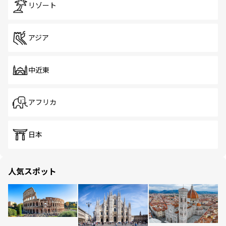
リゾート
アジア
中近東
アフリカ
日本
人気スポット