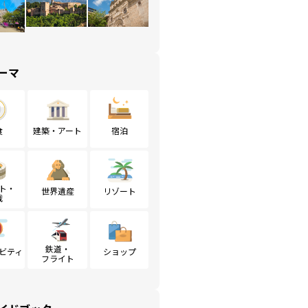
ーマ
食
建築・アート
宿泊
ト・
世界遺産
リゾート
戦
鉄道・
ビティ
ショップ
フライト