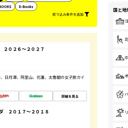
BOOKS
D-Books
国と地
絞り込み条件を追加
 ２０２６～２０２７
份、日月潭、阿里山、花蓮、太魯閣の女子旅ガイ
詳細を見る
ダ ２０１７～２０１８