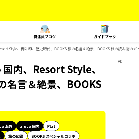
特派員ブログ
ガイドブック
内、Resort Style、御朱印、歴史時代、BOOKS 旅の名言＆絶景、BOOKS 旅の読み物
AD
 国内、Resort Style、
の名言＆絶景、BOOKS
uco 海外
aruco 国内
Plat
代
旅の図鑑
BOOKS スペシャルコラボ