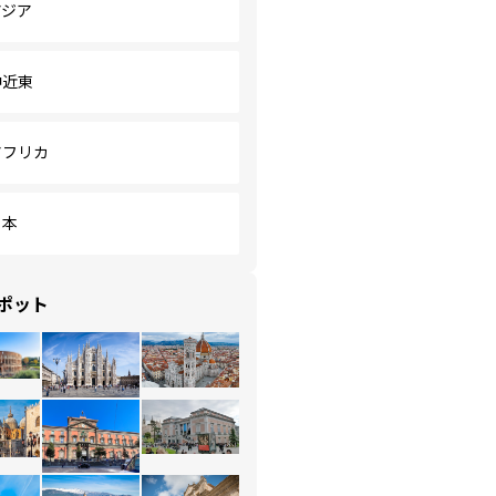
アジア
中近東
アフリカ
日本
ポット