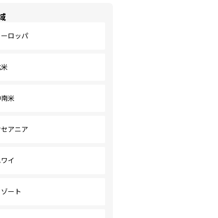
域
ヨーロッパ
北米
中南米
オセアニア
ハワイ
リゾート