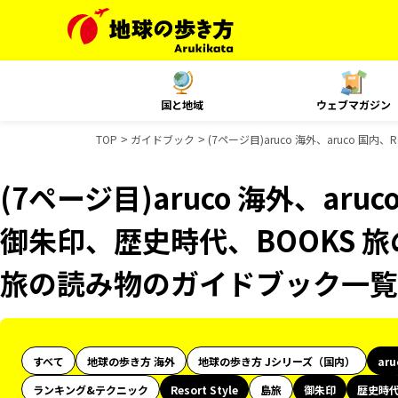
国と地域
ウェブマガジン
TOP
ガイドブック
(7ページ目)aruco 海外、aruco 国
(7ページ目)aruco 海外、aruco
御朱印、歴史時代、BOOKS 旅
旅の読み物のガイドブック一覧
すべて
地球の歩き方 海外
地球の歩き方 Jシリーズ（国内）
ar
ランキング&テクニック
Resort Style
島旅
御朱印
歴史時