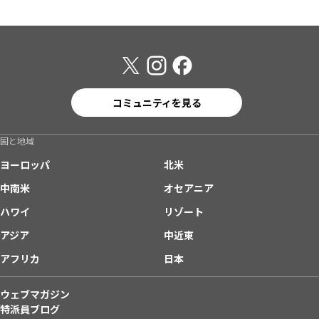
コミュニティを見る
国と地域
ヨーロッパ
北米
中南米
オセアニア
ハワイ
リゾート
アジア
中近東
アフリカ
日本
ウェブマガジン
特派員ブログ