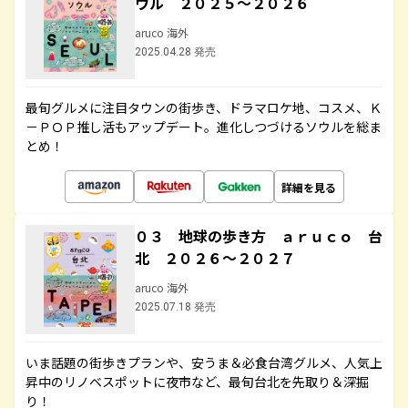
ウル ２０２５～２０２６
aruco 海外
2025.04.28 発売
最旬グルメに注目タウンの街歩き、ドラマロケ地、コスメ、Ｋ
－ＰＯＰ推し活もアップデート。進化しつづけるソウルを総ま
とめ！
詳細を見る
０３ 地球の歩き方 ａｒｕｃｏ 台
北 ２０２６～２０２７
aruco 海外
2025.07.18 発売
いま話題の街歩きプランや、安うま＆必食台湾グルメ、人気上
昇中のリノベスポットに夜市など、最旬台北を先取り＆深掘
り！