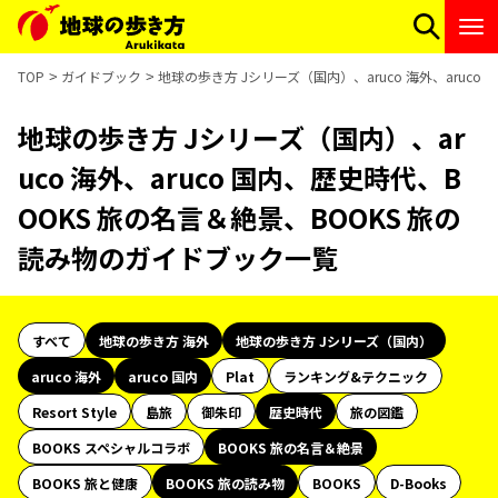
TOP
ガイドブック
地球の歩き方 Jシリーズ（国内）、aruco 海外、aruc
地球の歩き方 Jシリーズ（国内）、ar
uco 海外、aruco 国内、歴史時代、B
OOKS 旅の名言＆絶景、BOOKS 旅の
読み物のガイドブック一覧
すべて
地球の歩き方 海外
地球の歩き方 Jシリーズ（国内）
aruco 海外
aruco 国内
Plat
ランキング&テクニック
Resort Style
島旅
御朱印
歴史時代
旅の図鑑
BOOKS スペシャルコラボ
BOOKS 旅の名言＆絶景
BOOKS 旅と健康
BOOKS 旅の読み物
BOOKS
D-Books