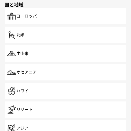
国と地域
発見がある。さらに、治安のよさや充実した公共交通機関
も、旅行者にとっては魅力的なポイント。グルメも豊富
で、ホーカーズは地元の風情を楽しめる外せないスポット
ヨーロッパ
だ。訪れる人を飽きさせないシンガポールで、多様な魅力
を体感しよう。 なお、新着のシンガポール情報は
コンテン
ツ一覧
を参照してほしい。
北米
中南米
オセアニア
ハワイ
リゾート
アジア