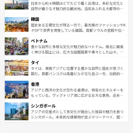
情報は
コンテンツ一覧
を参照してほしい。
人々、おいしいローカルフードやハワイアンミュージッ
ク）、タスマニアの美しい原生林やケアンズの熱帯雨林な
日本から約４時間ほどでたどり着く台湾は、多彩な文化と
ク、伝統的なフラダンスなど、すべてがハワイの魅力を彩
ど、見どころがたくさん。また、カフェやワイン、オージ
自然が織りなす魅力的な観光地。活気あふれる大都市の台
っている。訪れるたびに新しい発見と感動が待っているハ
ービーフなどの食文化も豊かで、美味しいものであふれて
北やノスタルジックな町並みが人気な九份（ジォウフェ
ワイを、存分に味わってほしい。 なお、新着のハワイ情報
韓国
いる。アクティビティも充実しており、サーフィンやダイ
ン）、静ひつな山岳地帯である台湾東部など、都市の喧騒
は
コンテンツ一覧
を参照してほしい。
ビング、ハイキングなど、アウトドア好きにはたまらな
と山間の静けさが共存しており、訪れる人に新しい発見と
歴史ある王朝文化が残る一方で、最先端のファッションやK
い。オーストラリアの多彩な魅力を存分に味わいつくそ
驚きをもたらしてくれる。また、奥深い台湾の食文化も魅
-POPで世界を席巻している韓国。首都ソウルの宮殿や伝統
う。 なお、新着のオーストラリア情報は
コンテンツ一覧
を
力で、夜市などの屋台グルメから高級料理、ヘルシーで美
家屋が並ぶエリアでは韓国の歴史と文化に浸ることがで
参照してほしい。
ベトナム
容にもいいと評判のスイーツなど、バラエティ豊かな料理
き、地方に足を延ばせば四季折々の自然美を楽しむことが
が味わえる。 なお、新着の台湾情報は
コンテンツ一覧
を参
できる。そして、キムチや焼肉、絶品のストリートフード
豊かな自然と多様な文化が魅力的なベトナム。南北に細長
照してほしい。
まで、さまざまな韓国料理が待っている。夜には、韓国な
く伸びる国土には、広大な田園風景や青々とした山々、世
らではのナイトライフも堪能できる。あたたかいホスピタ
界遺産に登録された壮大な自然景観が点在し、都市部では
タイ
リティに包まれながら、韓国の多彩な魅力を心ゆくまで味
急速な発展と共に伝統が息づく。ハノイの古い町並みやホ
わってみてほしい。 なお、新着の韓国情報は
コンテンツ一
ーチミン市のフランス統治時代の建物も、独特の雰囲気を
タイは、東南アジアに位置する豊かな自然と歴史が息づく
覧
を参照してほしい。
醸し出している。また、バラエティの豊かさとおいしさで
国だ。首都バンコクは高層ビルが立ち並ぶ一方、伝統的な
世界中の食通を魅了してやまないベトナム料理も魅力のひ
寺院や市場がいたるところに点在し、古きよき文化と現代
香港
とつ。フォーやバインミー、ベトナムコーヒーなどは、ぜ
の活気が交差している。北部ではチェンマイなどの山岳地
ひ現地で味わいたい。どの地域を訪れてもあたたかい人々
帯で自然と触れ合い、南部ではプーケットやクラビの美し
アジアと西洋の文化が交わる香港は、特有のエネルギーを
が旅行者を迎えてくれるので、きっと忘れられない旅にな
いビーチでリゾート気分を楽しむことができる。タイ料理
もっている。ヴィクトリア湾に広がる壮大な景色、近未来
るはずだ。 なお、新着のベトナム情報は
コンテンツ一覧
を
は世界的に有名で、屋台から高級レストランまで味覚を刺
的なアートスポット、そして歴史と現代が融合した町並
参照してほしい。
シンガポール
激する。気候は一年中温暖で、どの季節にも異なる楽しみ
み、どこを訪れても感動するはず。観光スポットが密集し
が待っている。親しみやすいタイの人々、仏教を中心とし
ており、効率よく見どころを回れるのも魅力。息をのむよ
アジアの交差点として多文化が融合した独自の魅力を放つ
た文化、そして多様な観光資源が、訪れる旅人を魅了し続
うな絶景から文化的な体験まで、香港を存分に楽しみ尽く
シンガポール。未来的な建築物が並ぶマリーナベイ、歴史
ける。 なお、新着のタイ情報は
コンテンツ一覧
を参照して
そう。 なお、新着の香港情報は
コンテンツ一覧
を参照して
と伝統を感じられるエスニックタウン、多数の緑豊かな公
ほしい。
ほしい。
園や自然保護区など、自然が調和した近代的な景観と文化
の多様性あふれるカラフルな町は、どこを歩いても新しい