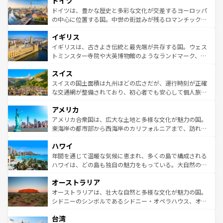
ドイツ
で、幅広い魅力が詰まっている。華麗な宮殿、歴史的な大
性で訪れる人を魅了する。 なお、新着のスペイン情報は
コ
聖堂、美しいビーチ、そして豊かな自然が、訪れる者を心
ドイツは、豊かな歴史と多彩な文化が交差するヨーロッパ
ンテンツ一覧
を参照してほしい。
から魅了する。また、フランスは美食の国としても知ら
の中心に位置する国。中世の街並みが残るロマンチック街
れ、フランス料理はユネスコ無形文化遺産にも登録されて
道から、未来を先取りするようなモダンな都市まで多様な
イギリス
いる。シャンパンの発祥地であるランス、プロヴァンスの
顔を持つこの国は、どこを歩いても飽きることがない。ベ
香り高いラベンダー畑など、多彩な楽しみ方が可能だ。さ
ルリンの文化的活気、バイエルン州のアルプスの絶景、そ
イギリスは、古きよき伝統と最先端が共存する国。ウェス
らに、パリ以外の地域にも魅力が溢れており、どの街角に
してライン川沿いのワイン畑といった風景は必見。ビール
トミンスター寺院や大英博物館のようなランドマーク、歴
も豊かな歴史と文化が息づいている。パリ以外の個性あふ
とソーセージを味わいながら地元の人と過ごす楽しい時間
史ある大学都市、美しい丘陵地帯や牧歌的な風景など、エ
れる地方に足を運ぶとそれぞれで全く異なる文化を体験で
スイス
は、お酒好きな人にはぜひ体験してほしい。 なお、新着の
リアごとに異なる魅力がある。また、優雅なアフタヌーン
きるだろう。 なお、新着のフランス情報は
コンテンツ一覧
ドイツ情報は
コンテンツ一覧
を参照してほしい。
ティー、ビール好きにはたまらない英国パブ、サッカー観
スイスの国土面積は九州ほどの広さだが、運行時刻が正確
を参照してほしい。
戦など、本場だからこそできる体験も豊富。イギリスを旅
な交通網が整備されており、初心者でも安心して個人旅行
して楽しみつくそう。 なお、新着のイギリス情報は
コンテ
を楽しめる。日本同様に時刻表どおりの旅が可能だ。中世
アメリカ
ンツ一覧
を参照してほしい。
の建物がそのまま残る町や、スイスならではのユニークな
博物館もあり、アルプス観光だけでなく町歩きも満喫する
アメリカ合衆国は、広大な土地と多様な文化が魅力の国。
ことができる。国民の所得が高いため物価も高いが、旅行
東海岸の都市部から西海岸のカリフォルニアまで、訪れる
者向けの交通パス提供のサービスもあり、うまく活用すれ
場所ごとに異なる風景と体験が待っている。ニューヨーク
ハワイ
ば市内交通費無料で観光を楽しむこともできる。 なお、新
のような巨大都市は、観光、ショッピング、エンターテイ
着のスイス情報は
コンテンツ一覧
を参照してほしい。
ンメントが詰まった刺激的なスポットだ。一方、アメリカ
年間を通じて温暖な気候に恵まれ、多くの島で構成される
西部には大自然が広がり、グランドキャニオンやイエロー
ハワイは、どの島も独自の魅力をもっている。大自然の神
ストーン国立公園といった絶景が堪能できる。さらに、南
秘を感じたいなら、火山が生み出した壮大な景観を誇るハ
オーストラリア
部のニューオーリンズでは、音楽と美食が融合した独特の
ワイ島は見逃せない。また、定番の観光地といえばオアフ
文化が魅力。旅行者はアメリカの各地域で異なる魅力を楽
島だが、静かな自然を求めるならマウイ島やカウアイ島が
オーストラリアは、壮大な自然と多様な文化が魅力の国。
しみながら、その多様性と豊かな歴史を感じることができ
おすすめ。エメラルドグリーンに輝く海をはじめ、豊かな
シドニーのシンボルであるシドニー・オペラハウス、オー
るだろう。車でのロードトリップや列車の旅も、アメリカ
文化や歴史が息づいている。「アロハスピリット」と呼ば
ストラリア東海岸北部に広がる大サンゴ礁地帯グレートバ
ならではの贅沢な旅のスタイルだ。 なお、新着のアメリカ
台湾
れるおもてなしの心で訪れる人々を迎えてくれるハワイの
リアリーフや大陸中央部にそびえるウルル（エアーズロッ