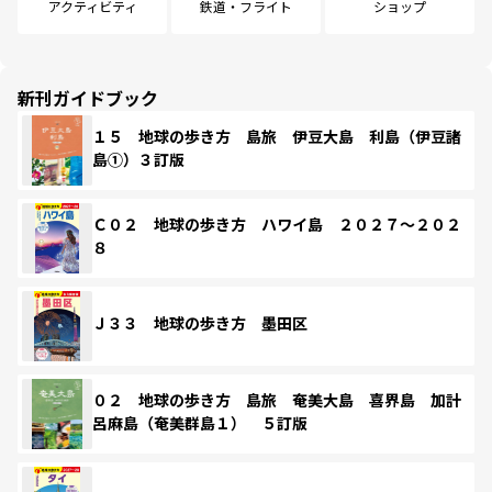
アクティビティ
鉄道・フライト
ショップ
新刊ガイドブック
１５ 地球の歩き方 島旅 伊豆大島 利島（伊豆諸
島①）３訂版
Ｃ０２ 地球の歩き方 ハワイ島 ２０２７～２０２
８
Ｊ３３ 地球の歩き方 墨田区
０２ 地球の歩き方 島旅 奄美大島 喜界島 加計
呂麻島（奄美群島１） ５訂版