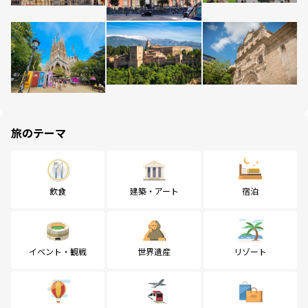
旅のテーマ
飲食
建築・アート
宿泊
イベント・観戦
世界遺産
リゾート