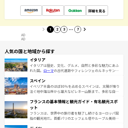
詳細を見る
…
1
2
3
7
AD
AD
人気の国と地域から探す
イタリア
イタリアは歴史、文化、グルメ、自然と多彩な魅力にあふ
れた国。
ローマ
の古代遺跡やフィレンツェのルネッサンス
美術、ヴェネツィアの運河など、歴史あるスポットはもち
スペイン
ろん、トスカーナの美しい田園風景やアマルフィ海岸の絶
景など、自然景観も見逃せない。観光の合間には、本場の
イベリア半島のほぼ80％を占めるスペインは、太陽が降り
ピザやパスタなど、絶品のイタリア料理を堪能することも
注ぐ地中海沿岸から雄大なピレネー山脈まで、多彩な自然
できる。朝目覚めてから夜眠るまで、すべての瞬間を楽し
と文化が詰まったヨーロッパ屈指の旅行先だ。多様な地域
フランスの基本情報と観光ガイド・有名観光スポ
ませてくれるイタリアで、忘れられない旅をしてみよう！
文化が根付くこの国では、情熱的なフラメンコ、熱気あふ
なお、新着のイタリア情報は
コンテンツ一覧
を参照してほ
れる闘牛、そして美味しいタパスが生活の一部となってい
ット
しい。
る。首都マドリードの洗練された雰囲気や、バルセロナの
フランスは、世界中の旅行者を魅了し続けるヨーロッパ屈
アートに溢れた街角から、地方では古代ローマ遺跡や中世
指の観光地だ。首都パリのエッフェル塔やルーブル美術館
の城塞都市、穏やかなビーチリゾートまで多彩な表情を見
といった象徴的なスポットから、田舎町の古風な美しさま
せる。地方によって風土や気候が異なるスペインはその個