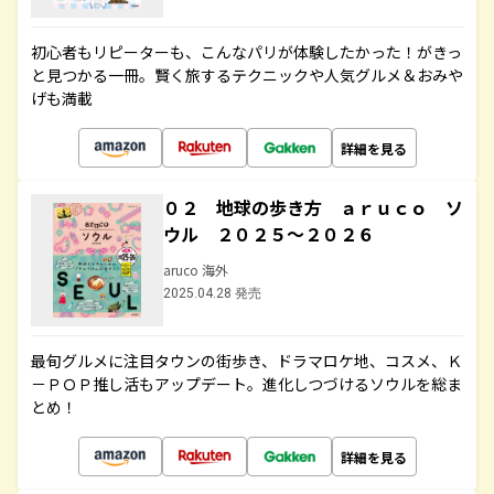
初心者もリピーターも、こんなパリが体験したかった！がきっ
と見つかる一冊。賢く旅するテクニックや人気グルメ＆おみや
げも満載
詳細を見る
０２ 地球の歩き方 ａｒｕｃｏ ソ
ウル ２０２５～２０２６
aruco 海外
2025.04.28 発売
最旬グルメに注目タウンの街歩き、ドラマロケ地、コスメ、Ｋ
－ＰＯＰ推し活もアップデート。進化しつづけるソウルを総ま
とめ！
詳細を見る