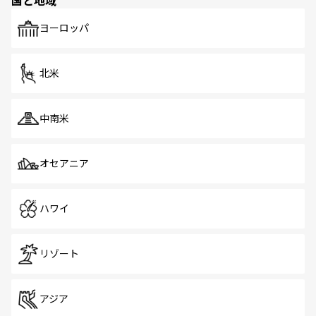
国と地域
発見がある。さらに、治安のよさや充実した公共交通機関
も、旅行者にとっては魅力的なポイント。グルメも豊富
で、ホーカーズは地元の風情を楽しめる外せないスポット
ヨーロッパ
だ。訪れる人を飽きさせないシンガポールで、多様な魅力
を体感しよう。 なお、新着のシンガポール情報は
コンテン
ツ一覧
を参照してほしい。
北米
中南米
オセアニア
ハワイ
リゾート
アジア