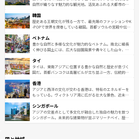
ク、伝統的なフラダンスなど、すべてがハワイの魅力を彩
ど、見どころがたくさん。また、カフェやワイン、オージ
自然が織りなす魅力的な観光地。活気あふれる大都市の台
っている。訪れるたびに新しい発見と感動が待っているハ
ービーフなどの食文化も豊かで、美味しいものであふれて
北やノスタルジックな町並みが人気な九份（ジォウフェ
ワイを、存分に味わってほしい。 なお、新着のハワイ情報
韓国
いる。アクティビティも充実しており、サーフィンやダイ
ン）、静ひつな山岳地帯である台湾東部など、都市の喧騒
は
コンテンツ一覧
を参照してほしい。
ビング、ハイキングなど、アウトドア好きにはたまらな
と山間の静けさが共存しており、訪れる人に新しい発見と
歴史ある王朝文化が残る一方で、最先端のファッションやK
い。オーストラリアの多彩な魅力を存分に味わいつくそ
驚きをもたらしてくれる。また、奥深い台湾の食文化も魅
-POPで世界を席巻している韓国。首都ソウルの宮殿や伝統
う。 なお、新着のオーストラリア情報は
コンテンツ一覧
を
力で、夜市などの屋台グルメから高級料理、ヘルシーで美
家屋が並ぶエリアでは韓国の歴史と文化に浸ることがで
参照してほしい。
ベトナム
容にもいいと評判のスイーツなど、バラエティ豊かな料理
き、地方に足を延ばせば四季折々の自然美を楽しむことが
が味わえる。 なお、新着の台湾情報は
コンテンツ一覧
を参
できる。そして、キムチや焼肉、絶品のストリートフード
豊かな自然と多様な文化が魅力的なベトナム。南北に細長
照してほしい。
まで、さまざまな韓国料理が待っている。夜には、韓国な
く伸びる国土には、広大な田園風景や青々とした山々、世
らではのナイトライフも堪能できる。あたたかいホスピタ
界遺産に登録された壮大な自然景観が点在し、都市部では
タイ
リティに包まれながら、韓国の多彩な魅力を心ゆくまで味
急速な発展と共に伝統が息づく。ハノイの古い町並みやホ
わってみてほしい。 なお、新着の韓国情報は
コンテンツ一
ーチミン市のフランス統治時代の建物も、独特の雰囲気を
タイは、東南アジアに位置する豊かな自然と歴史が息づく
覧
を参照してほしい。
醸し出している。また、バラエティの豊かさとおいしさで
国だ。首都バンコクは高層ビルが立ち並ぶ一方、伝統的な
世界中の食通を魅了してやまないベトナム料理も魅力のひ
寺院や市場がいたるところに点在し、古きよき文化と現代
香港
とつ。フォーやバインミー、ベトナムコーヒーなどは、ぜ
の活気が交差している。北部ではチェンマイなどの山岳地
ひ現地で味わいたい。どの地域を訪れてもあたたかい人々
帯で自然と触れ合い、南部ではプーケットやクラビの美し
アジアと西洋の文化が交わる香港は、特有のエネルギーを
が旅行者を迎えてくれるので、きっと忘れられない旅にな
いビーチでリゾート気分を楽しむことができる。タイ料理
もっている。ヴィクトリア湾に広がる壮大な景色、近未来
るはずだ。 なお、新着のベトナム情報は
コンテンツ一覧
を
は世界的に有名で、屋台から高級レストランまで味覚を刺
的なアートスポット、そして歴史と現代が融合した町並
参照してほしい。
シンガポール
激する。気候は一年中温暖で、どの季節にも異なる楽しみ
み、どこを訪れても感動するはず。観光スポットが密集し
が待っている。親しみやすいタイの人々、仏教を中心とし
ており、効率よく見どころを回れるのも魅力。息をのむよ
アジアの交差点として多文化が融合した独自の魅力を放つ
た文化、そして多様な観光資源が、訪れる旅人を魅了し続
うな絶景から文化的な体験まで、香港を存分に楽しみ尽く
シンガポール。未来的な建築物が並ぶマリーナベイ、歴史
ける。 なお、新着のタイ情報は
コンテンツ一覧
を参照して
そう。 なお、新着の香港情報は
コンテンツ一覧
を参照して
と伝統を感じられるエスニックタウン、多数の緑豊かな公
ほしい。
ほしい。
園や自然保護区など、自然が調和した近代的な景観と文化
の多様性あふれるカラフルな町は、どこを歩いても新しい