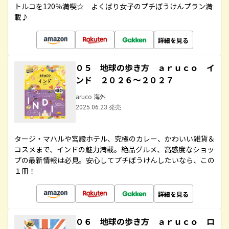
トルコを120％満喫☆ よくばり女子のプチぼうけんプラン満
載♪
詳細を見る
０５ 地球の歩き方 ａｒｕｃｏ イ
ンド ２０２６～２０２７
aruco 海外
2025.06.23 発売
タージ・マハルや宮殿ホテル、究極のカレー、かわいい雑貨＆
コスメまで、インドの魅力満載。絶品グルメ、高感度なショッ
プの最新情報は必見。安心してプチぼうけんしたいなら、この
１冊！
詳細を見る
０６ 地球の歩き方 ａｒｕｃｏ ロ