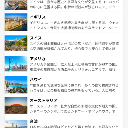
性で訪れる人を魅了する。 なお、新着のスペイン情報は
コ
聖堂、美しいビーチ、そして豊かな自然が、訪れる者を心
ドイツは、豊かな歴史と多彩な文化が交差するヨーロッパ
ンテンツ一覧
を参照してほしい。
から魅了する。また、フランスは美食の国としても知ら
の中心に位置する国。中世の街並みが残るロマンチック街
れ、フランス料理はユネスコ無形文化遺産にも登録されて
道から、未来を先取りするようなモダンな都市まで多様な
イギリス
いる。シャンパンの発祥地であるランス、プロヴァンスの
顔を持つこの国は、どこを歩いても飽きることがない。ベ
香り高いラベンダー畑など、多彩な楽しみ方が可能だ。さ
ルリンの文化的活気、バイエルン州のアルプスの絶景、そ
イギリスは、古きよき伝統と最先端が共存する国。ウェス
らに、パリ以外の地域にも魅力が溢れており、どの街角に
してライン川沿いのワイン畑といった風景は必見。ビール
トミンスター寺院や大英博物館のようなランドマーク、歴
も豊かな歴史と文化が息づいている。パリ以外の個性あふ
とソーセージを味わいながら地元の人と過ごす楽しい時間
史ある大学都市、美しい丘陵地帯や牧歌的な風景など、エ
れる地方に足を運ぶとそれぞれで全く異なる文化を体験で
スイス
は、お酒好きな人にはぜひ体験してほしい。 なお、新着の
リアごとに異なる魅力がある。また、優雅なアフタヌーン
きるだろう。 なお、新着のフランス情報は
コンテンツ一覧
ドイツ情報は
コンテンツ一覧
を参照してほしい。
ティー、ビール好きにはたまらない英国パブ、サッカー観
スイスの国土面積は九州ほどの広さだが、運行時刻が正確
を参照してほしい。
戦など、本場だからこそできる体験も豊富。イギリスを旅
な交通網が整備されており、初心者でも安心して個人旅行
して楽しみつくそう。 なお、新着のイギリス情報は
コンテ
を楽しめる。日本同様に時刻表どおりの旅が可能だ。中世
アメリカ
ンツ一覧
を参照してほしい。
の建物がそのまま残る町や、スイスならではのユニークな
博物館もあり、アルプス観光だけでなく町歩きも満喫する
アメリカ合衆国は、広大な土地と多様な文化が魅力の国。
ことができる。国民の所得が高いため物価も高いが、旅行
東海岸の都市部から西海岸のカリフォルニアまで、訪れる
者向けの交通パス提供のサービスもあり、うまく活用すれ
場所ごとに異なる風景と体験が待っている。ニューヨーク
ハワイ
ば市内交通費無料で観光を楽しむこともできる。 なお、新
のような巨大都市は、観光、ショッピング、エンターテイ
着のスイス情報は
コンテンツ一覧
を参照してほしい。
ンメントが詰まった刺激的なスポットだ。一方、アメリカ
年間を通じて温暖な気候に恵まれ、多くの島で構成される
西部には大自然が広がり、グランドキャニオンやイエロー
ハワイは、どの島も独自の魅力をもっている。大自然の神
ストーン国立公園といった絶景が堪能できる。さらに、南
秘を感じたいなら、火山が生み出した壮大な景観を誇るハ
オーストラリア
部のニューオーリンズでは、音楽と美食が融合した独特の
ワイ島は見逃せない。また、定番の観光地といえばオアフ
文化が魅力。旅行者はアメリカの各地域で異なる魅力を楽
島だが、静かな自然を求めるならマウイ島やカウアイ島が
オーストラリアは、壮大な自然と多様な文化が魅力の国。
しみながら、その多様性と豊かな歴史を感じることができ
おすすめ。エメラルドグリーンに輝く海をはじめ、豊かな
シドニーのシンボルであるシドニー・オペラハウス、オー
るだろう。車でのロードトリップや列車の旅も、アメリカ
文化や歴史が息づいている。「アロハスピリット」と呼ば
ストラリア東海岸北部に広がる大サンゴ礁地帯グレートバ
ならではの贅沢な旅のスタイルだ。 なお、新着のアメリカ
台湾
れるおもてなしの心で訪れる人々を迎えてくれるハワイの
リアリーフや大陸中央部にそびえるウルル（エアーズロッ
情報は
コンテンツ一覧
を参照してほしい。
人々、おいしいローカルフードやハワイアンミュージッ
ク）、タスマニアの美しい原生林やケアンズの熱帯雨林な
日本から約４時間ほどでたどり着く台湾は、多彩な文化と