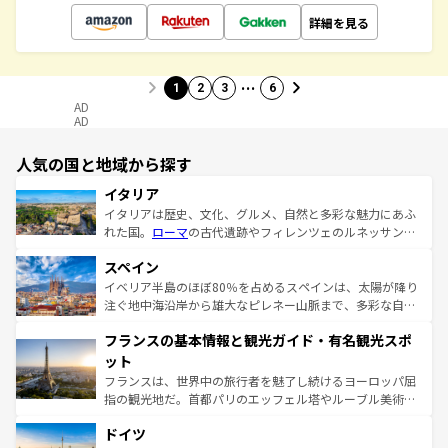
詳細を見る
…
1
2
3
6
AD
AD
人気の国と地域から探す
イタリア
イタリアは歴史、文化、グルメ、自然と多彩な魅力にあふ
れた国。
ローマ
の古代遺跡やフィレンツェのルネッサンス
美術、ヴェネツィアの運河など、歴史あるスポットはもち
スペイン
ろん、トスカーナの美しい田園風景やアマルフィ海岸の絶
景など、自然景観も見逃せない。観光の合間には、本場の
イベリア半島のほぼ80％を占めるスペインは、太陽が降り
ピザやパスタなど、絶品のイタリア料理を堪能することも
注ぐ地中海沿岸から雄大なピレネー山脈まで、多彩な自然
できる。朝目覚めてから夜眠るまで、すべての瞬間を楽し
と文化が詰まったヨーロッパ屈指の旅行先だ。多様な地域
フランスの基本情報と観光ガイド・有名観光スポ
ませてくれるイタリアで、忘れられない旅をしてみよう！
文化が根付くこの国では、情熱的なフラメンコ、熱気あふ
なお、新着のイタリア情報は
コンテンツ一覧
を参照してほ
れる闘牛、そして美味しいタパスが生活の一部となってい
ット
しい。
る。首都マドリードの洗練された雰囲気や、バルセロナの
フランスは、世界中の旅行者を魅了し続けるヨーロッパ屈
アートに溢れた街角から、地方では古代ローマ遺跡や中世
指の観光地だ。首都パリのエッフェル塔やルーブル美術館
の城塞都市、穏やかなビーチリゾートまで多彩な表情を見
といった象徴的なスポットから、田舎町の古風な美しさま
せる。地方によって風土や気候が異なるスペインはその個
ドイツ
で、幅広い魅力が詰まっている。華麗な宮殿、歴史的な大