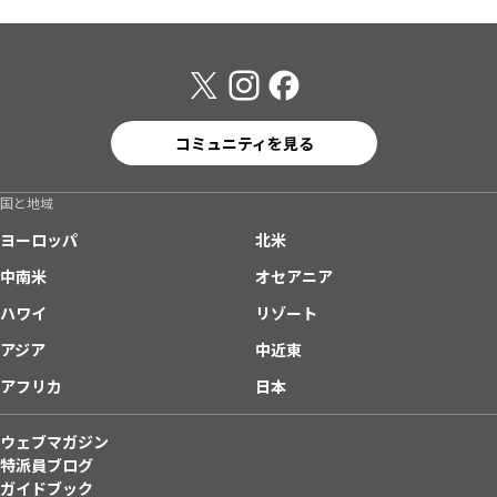
コミュニティを見る
国と地域
ヨーロッパ
北米
中南米
オセアニア
ハワイ
リゾート
アジア
中近東
アフリカ
日本
ウェブマガジン
特派員ブログ
ガイドブック