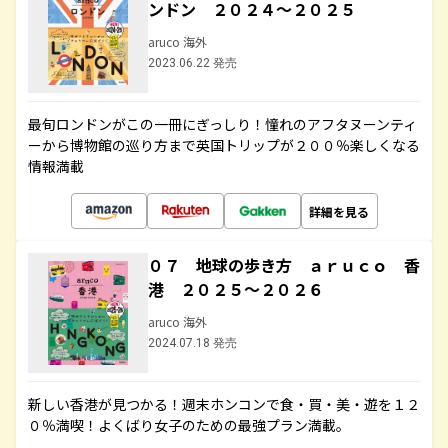
ンドン ２０２４～２０２５
aruco 海外
2023.06.22 発売
最旬ロンドンがこの一冊にぎっしり！憧れのアフタヌーンティ
ーから博物館の巡り方まで英国トリップが２００％楽しくなる
情報満載
詳細を見る
０７ 地球の歩き方 ａｒｕｃｏ 香
港 ２０２５～２０２６
aruco 海外
2024.07.18 発売
新しい香港が見つかる！週末ホンコンで食・買・美・遊を１２
０％満喫！よくばり女子のための最強プラン満載。