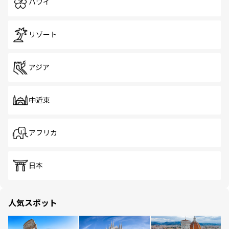
ハワイ
リゾート
アジア
中近東
アフリカ
日本
人気スポット