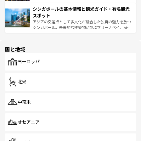
るはずだ。 なお、新着のベトナム情報は
コンテンツ一覧
を
は世界的に有名で、屋台から高級レストランまで味覚を刺
的なアートスポット、そして歴史と現代が融合した町並
参照してほしい。
シンガポールの基本情報と観光ガイド・有名観光
激する。気候は一年中温暖で、どの季節にも異なる楽しみ
み、どこを訪れても感動するはず。観光スポットが密集し
が待っている。親しみやすいタイの人々、仏教を中心とし
ており、効率よく見どころを回れるのも魅力。息をのむよ
スポット
た文化、そして多様な観光資源が、訪れる旅人を魅了し続
うな絶景から文化的な体験まで、香港を存分に楽しみ尽く
アジアの交差点として多文化が融合した独自の魅力を放つ
ける。 なお、新着のタイ情報は
コンテンツ一覧
を参照して
そう。 なお、新着の香港情報は
コンテンツ一覧
を参照して
シンガポール。未来的な建築物が並ぶマリーナベイ、歴史
ほしい。
ほしい。
と伝統を感じられるエスニックタウン、多数の緑豊かな公
園や自然保護区など、自然が調和した近代的な景観と文化
の多様性あふれるカラフルな町は、どこを歩いても新しい
国と地域
発見がある。さらに、治安のよさや充実した公共交通機関
も、旅行者にとっては魅力的なポイント。グルメも豊富
で、ホーカーズは地元の風情を楽しめる外せないスポット
ヨーロッパ
だ。訪れる人を飽きさせないシンガポールで、多様な魅力
を体感しよう。 なお、新着のシンガポール情報は
コンテン
ツ一覧
を参照してほしい。
北米
中南米
オセアニア