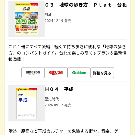
０３ 地球の歩き方 Ｐｌａｔ 台北
Plat
2024.12.19 発売
これ１冊にすべて凝縮！軽くて持ち歩きに便利な「地球の歩き
方」のコンパクトガイド。台北を楽しみ尽くすプラン＆最新情
報満載！
詳細を見る
Ｈ０４ 平成
歴史時代
2026.09.17 発売
渋谷・原宿など平成カルチャーを象徴する街や、音楽、ゲー