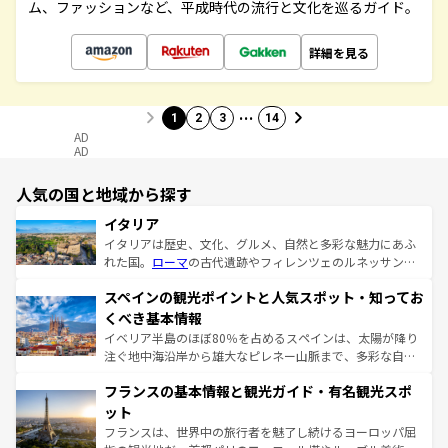
ム、ファッションなど、平成時代の流行と文化を巡るガイド。
詳細を見る
…
1
2
3
14
AD
AD
人気の国と地域から探す
イタリア
イタリアは歴史、文化、グルメ、自然と多彩な魅力にあふ
れた国。
ローマ
の古代遺跡やフィレンツェのルネッサンス
美術、ヴェネツィアの運河など、歴史あるスポットはもち
スペインの観光ポイントと人気スポット・知ってお
ろん、トスカーナの美しい田園風景やアマルフィ海岸の絶
景など、自然景観も見逃せない。観光の合間には、本場の
くべき基本情報
ピザやパスタなど、絶品のイタリア料理を堪能することも
イベリア半島のほぼ80％を占めるスペインは、太陽が降り
できる。朝目覚めてから夜眠るまで、すべての瞬間を楽し
注ぐ地中海沿岸から雄大なピレネー山脈まで、多彩な自然
ませてくれるイタリアで、忘れられない旅をしてみよう！
と文化が詰まったヨーロッパ屈指の旅行先だ。多様な地域
なお、新着のイタリア情報は
コンテンツ一覧
を参照してほ
フランスの基本情報と観光ガイド・有名観光スポ
文化が根付くこの国では、情熱的なフラメンコ、熱気あふ
しい。
れる闘牛、そして美味しいタパスが生活の一部となってい
ット
る。首都マドリードの洗練された雰囲気や、バルセロナの
フランスは、世界中の旅行者を魅了し続けるヨーロッパ屈
アートに溢れた街角から、地方では古代ローマ遺跡や中世