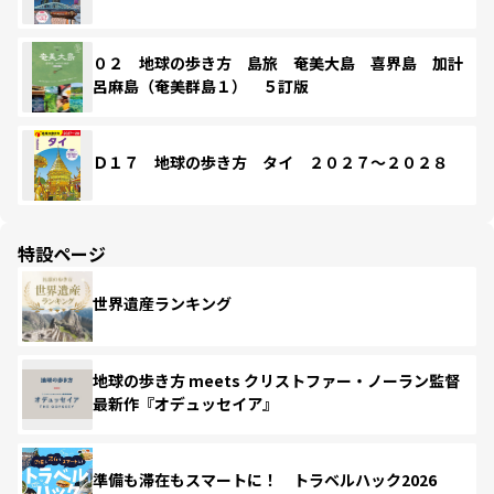
０２ 地球の歩き方 島旅 奄美大島 喜界島 加計
呂麻島（奄美群島１） ５訂版
Ｄ１７ 地球の歩き方 タイ ２０２７～２０２８
特設ページ
世界遺産ランキング
地球の歩き方 meets クリストファー・ノーラン監督
最新作『オデュッセイア』
準備も滞在もスマートに！ トラベルハック2026