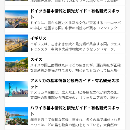
指の観光地だ。首都パリのエッフェル塔やルーブル美術館
の城塞都市、穏やかなビーチリゾートまで多彩な表情を見
といった象徴的なスポットから、田舎町の古風な美しさま
せる。地方によって風土や気候が異なるスペインはその個
ドイツの基本情報と観光ガイド・有名観光スポッ
で、幅広い魅力が詰まっている。華麗な宮殿、歴史的な大
性で訪れる人を魅了する。 なお、新着のスペイン情報は
コ
聖堂、美しいビーチ、そして豊かな自然が、訪れる者を心
ト
ンテンツ一覧
を参照してほしい。
から魅了する。また、フランスは美食の国としても知ら
ドイツは、豊かな歴史と多彩な文化が交差するヨーロッパ
れ、フランス料理はユネスコ無形文化遺産にも登録されて
の中心に位置する国。中世の街並みが残るロマンチック街
いる。シャンパンの発祥地であるランス、プロヴァンスの
道から、未来を先取りするようなモダンな都市まで多様な
香り高いラベンダー畑など、多彩な楽しみ方が可能だ。さ
イギリス
顔を持つこの国は、どこを歩いても飽きることがない。ベ
らに、パリ以外の地域にも魅力が溢れており、どの街角に
ルリンの文化的活気、バイエルン州のアルプスの絶景、そ
イギリスは、古きよき伝統と最先端が共存する国。ウェス
も豊かな歴史と文化が息づいている。パリ以外の個性あふ
してライン川沿いのワイン畑といった風景は必見。ビール
トミンスター寺院や大英博物館のようなランドマーク、歴
れる地方に足を運ぶとそれぞれで全く異なる文化を体験で
とソーセージを味わいながら地元の人と過ごす楽しい時間
史ある大学都市、美しい丘陵地帯や牧歌的な風景など、エ
きるだろう。 なお、新着のフランス情報は
コンテンツ一覧
スイス
は、お酒好きな人にはぜひ体験してほしい。 なお、新着の
リアごとに異なる魅力がある。また、優雅なアフタヌーン
を参照してほしい。
ドイツ情報は
コンテンツ一覧
を参照してほしい。
ティー、ビール好きにはたまらない英国パブ、サッカー観
スイスの国土面積は九州ほどの広さだが、運行時刻が正確
戦など、本場だからこそできる体験も豊富。イギリスを旅
な交通網が整備されており、初心者でも安心して個人旅行
して楽しみつくそう。 なお、新着のイギリス情報は
コンテ
を楽しめる。日本同様に時刻表どおりの旅が可能だ。中世
アメリカの基本情報と観光ガイド・有名観光スポ
ンツ一覧
を参照してほしい。
の建物がそのまま残る町や、スイスならではのユニークな
博物館もあり、アルプス観光だけでなく町歩きも満喫する
ット
ことができる。国民の所得が高いため物価も高いが、旅行
アメリカ合衆国は、広大な土地と多様な文化が魅力の国。
者向けの交通パス提供のサービスもあり、うまく活用すれ
東海岸の都市部から西海岸のカリフォルニアまで、訪れる
ば市内交通費無料で観光を楽しむこともできる。 なお、新
場所ごとに異なる風景と体験が待っている。ニューヨーク
着のスイス情報は
コンテンツ一覧
を参照してほしい。
ハワイの基本情報と観光ガイド・有名観光スポッ
のような巨大都市は、観光、ショッピング、エンターテイ
ンメントが詰まった刺激的なスポットだ。一方、アメリカ
ト
西部には大自然が広がり、グランドキャニオンやイエロー
年間を通じて温暖な気候に恵まれ、多くの島で構成される
ストーン国立公園といった絶景が堪能できる。さらに、南
ハワイは、どの島も独自の魅力をもっている。大自然の神
部のニューオーリンズでは、音楽と美食が融合した独特の
秘を感じたいなら、火山が生み出した壮大な景観を誇るハ