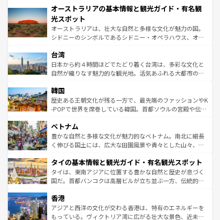
文化が魅力。旅行者はアメリカの各地域で異なる魅力を楽
オーストラリアの基本情報と観光ガイド・有名観
ワイ島は見逃せない。また、定番の観光地といえばオアフ
しみながら、その多様性と豊かな歴史を感じることができ
島だが、静かな自然を求めるならマウイ島やカウアイ島が
光スポット
るだろう。車でのロードトリップや列車の旅も、アメリカ
おすすめ。エメラルドグリーンに輝く海をはじめ、豊かな
オーストラリアは、壮大な自然と多様な文化が魅力の国。
ならではの贅沢な旅のスタイルだ。 なお、新着のアメリカ
文化や歴史が息づいている。「アロハスピリット」と呼ば
シドニーのシンボルであるシドニー・オペラハウス、オー
情報は
コンテンツ一覧
を参照してほしい。
れるおもてなしの心で訪れる人々を迎えてくれるハワイの
ストラリア東海岸北部に広がる大サンゴ礁地帯グレートバ
人々、おいしいローカルフードやハワイアンミュージッ
台湾
リアリーフや大陸中央部にそびえるウルル（エアーズロッ
ク、伝統的なフラダンスなど、すべてがハワイの魅力を彩
ク）、タスマニアの美しい原生林やケアンズの熱帯雨林な
日本から約４時間ほどでたどり着く台湾は、多彩な文化と
っている。訪れるたびに新しい発見と感動が待っているハ
ど、見どころがたくさん。また、カフェやワイン、オージ
自然が織りなす魅力的な観光地。活気あふれる大都市の台
ワイを、存分に味わってほしい。 なお、新着のハワイ情報
ービーフなどの食文化も豊かで、美味しいものであふれて
北やノスタルジックな町並みが人気な九份（ジォウフェ
は
コンテンツ一覧
を参照してほしい。
韓国
いる。アクティビティも充実しており、サーフィンやダイ
ン）、静ひつな山岳地帯である台湾東部など、都市の喧騒
ビング、ハイキングなど、アウトドア好きにはたまらな
と山間の静けさが共存しており、訪れる人に新しい発見と
歴史ある王朝文化が残る一方で、最先端のファッションやK
い。オーストラリアの多彩な魅力を存分に味わいつくそ
驚きをもたらしてくれる。また、奥深い台湾の食文化も魅
-POPで世界を席巻している韓国。首都ソウルの宮殿や伝統
う。 なお、新着のオーストラリア情報は
コンテンツ一覧
を
力で、夜市などの屋台グルメから高級料理、ヘルシーで美
家屋が並ぶエリアでは韓国の歴史と文化に浸ることがで
参照してほしい。
ベトナム
容にもいいと評判のスイーツなど、バラエティ豊かな料理
き、地方に足を延ばせば四季折々の自然美を楽しむことが
が味わえる。 なお、新着の台湾情報は
コンテンツ一覧
を参
できる。そして、キムチや焼肉、絶品のストリートフード
豊かな自然と多様な文化が魅力的なベトナム。南北に細長
照してほしい。
まで、さまざまな韓国料理が待っている。夜には、韓国な
く伸びる国土には、広大な田園風景や青々とした山々、世
らではのナイトライフも堪能できる。あたたかいホスピタ
界遺産に登録された壮大な自然景観が点在し、都市部では
タイの基本情報と観光ガイド・有名観光スポット
リティに包まれながら、韓国の多彩な魅力を心ゆくまで味
急速な発展と共に伝統が息づく。ハノイの古い町並みやホ
わってみてほしい。 なお、新着の韓国情報は
コンテンツ一
ーチミン市のフランス統治時代の建物も、独特の雰囲気を
タイは、東南アジアに位置する豊かな自然と歴史が息づく
覧
を参照してほしい。
醸し出している。また、バラエティの豊かさとおいしさで
国だ。首都バンコクは高層ビルが立ち並ぶ一方、伝統的な
世界中の食通を魅了してやまないベトナム料理も魅力のひ
寺院や市場がいたるところに点在し、古きよき文化と現代
香港
とつ。フォーやバインミー、ベトナムコーヒーなどは、ぜ
の活気が交差している。北部ではチェンマイなどの山岳地
ひ現地で味わいたい。どの地域を訪れてもあたたかい人々
帯で自然と触れ合い、南部ではプーケットやクラビの美し
アジアと西洋の文化が交わる香港は、特有のエネルギーを
が旅行者を迎えてくれるので、きっと忘れられない旅にな
いビーチでリゾート気分を楽しむことができる。タイ料理
もっている。ヴィクトリア湾に広がる壮大な景色、近未来