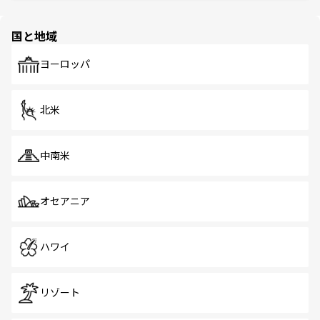
ほしい。
ほしい。
園や自然保護区など、自然が調和した近代的な景観と文化
の多様性あふれるカラフルな町は、どこを歩いても新しい
国と地域
発見がある。さらに、治安のよさや充実した公共交通機関
も、旅行者にとっては魅力的なポイント。グルメも豊富
で、ホーカーズは地元の風情を楽しめる外せないスポット
ヨーロッパ
だ。訪れる人を飽きさせないシンガポールで、多様な魅力
を体感しよう。 なお、新着のシンガポール情報は
コンテン
ツ一覧
を参照してほしい。
北米
中南米
オセアニア
ハワイ
リゾート