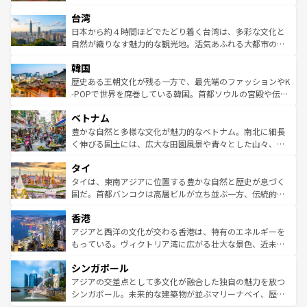
るだろう。車でのロードトリップや列車の旅も、アメリカ
文化や歴史が息づいている。「アロハスピリット」と呼ば
ストラリア東海岸北部に広がる大サンゴ礁地帯グレートバ
ならではの贅沢な旅のスタイルだ。 なお、新着のアメリカ
台湾
れるおもてなしの心で訪れる人々を迎えてくれるハワイの
リアリーフや大陸中央部にそびえるウルル（エアーズロッ
情報は
コンテンツ一覧
を参照してほしい。
人々、おいしいローカルフードやハワイアンミュージッ
ク）、タスマニアの美しい原生林やケアンズの熱帯雨林な
日本から約４時間ほどでたどり着く台湾は、多彩な文化と
ク、伝統的なフラダンスなど、すべてがハワイの魅力を彩
ど、見どころがたくさん。また、カフェやワイン、オージ
自然が織りなす魅力的な観光地。活気あふれる大都市の台
っている。訪れるたびに新しい発見と感動が待っているハ
ービーフなどの食文化も豊かで、美味しいものであふれて
北やノスタルジックな町並みが人気な九份（ジォウフェ
ワイを、存分に味わってほしい。 なお、新着のハワイ情報
韓国
いる。アクティビティも充実しており、サーフィンやダイ
ン）、静ひつな山岳地帯である台湾東部など、都市の喧騒
は
コンテンツ一覧
を参照してほしい。
ビング、ハイキングなど、アウトドア好きにはたまらな
と山間の静けさが共存しており、訪れる人に新しい発見と
歴史ある王朝文化が残る一方で、最先端のファッションやK
い。オーストラリアの多彩な魅力を存分に味わいつくそ
驚きをもたらしてくれる。また、奥深い台湾の食文化も魅
-POPで世界を席巻している韓国。首都ソウルの宮殿や伝統
う。 なお、新着のオーストラリア情報は
コンテンツ一覧
を
力で、夜市などの屋台グルメから高級料理、ヘルシーで美
家屋が並ぶエリアでは韓国の歴史と文化に浸ることがで
参照してほしい。
ベトナム
容にもいいと評判のスイーツなど、バラエティ豊かな料理
き、地方に足を延ばせば四季折々の自然美を楽しむことが
が味わえる。 なお、新着の台湾情報は
コンテンツ一覧
を参
できる。そして、キムチや焼肉、絶品のストリートフード
豊かな自然と多様な文化が魅力的なベトナム。南北に細長
照してほしい。
まで、さまざまな韓国料理が待っている。夜には、韓国な
く伸びる国土には、広大な田園風景や青々とした山々、世
らではのナイトライフも堪能できる。あたたかいホスピタ
界遺産に登録された壮大な自然景観が点在し、都市部では
タイ
リティに包まれながら、韓国の多彩な魅力を心ゆくまで味
急速な発展と共に伝統が息づく。ハノイの古い町並みやホ
わってみてほしい。 なお、新着の韓国情報は
コンテンツ一
ーチミン市のフランス統治時代の建物も、独特の雰囲気を
タイは、東南アジアに位置する豊かな自然と歴史が息づく
覧
を参照してほしい。
醸し出している。また、バラエティの豊かさとおいしさで
国だ。首都バンコクは高層ビルが立ち並ぶ一方、伝統的な
世界中の食通を魅了してやまないベトナム料理も魅力のひ
寺院や市場がいたるところに点在し、古きよき文化と現代
香港
とつ。フォーやバインミー、ベトナムコーヒーなどは、ぜ
の活気が交差している。北部ではチェンマイなどの山岳地
ひ現地で味わいたい。どの地域を訪れてもあたたかい人々
帯で自然と触れ合い、南部ではプーケットやクラビの美し
アジアと西洋の文化が交わる香港は、特有のエネルギーを
が旅行者を迎えてくれるので、きっと忘れられない旅にな
いビーチでリゾート気分を楽しむことができる。タイ料理
もっている。ヴィクトリア湾に広がる壮大な景色、近未来
るはずだ。 なお、新着のベトナム情報は
コンテンツ一覧
を
は世界的に有名で、屋台から高級レストランまで味覚を刺
的なアートスポット、そして歴史と現代が融合した町並
参照してほしい。
シンガポール
激する。気候は一年中温暖で、どの季節にも異なる楽しみ
み、どこを訪れても感動するはず。観光スポットが密集し
が待っている。親しみやすいタイの人々、仏教を中心とし
ており、効率よく見どころを回れるのも魅力。息をのむよ
アジアの交差点として多文化が融合した独自の魅力を放つ
た文化、そして多様な観光資源が、訪れる旅人を魅了し続
うな絶景から文化的な体験まで、香港を存分に楽しみ尽く
シンガポール。未来的な建築物が並ぶマリーナベイ、歴史
ける。 なお、新着のタイ情報は
コンテンツ一覧
を参照して
そう。 なお、新着の香港情報は
コンテンツ一覧
を参照して
と伝統を感じられるエスニックタウン、多数の緑豊かな公