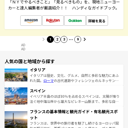
「ＮＹでやるべきこと」「見るべきもの」を、現地ニューヨー
カーと達人編集者が厳選紹介！！ ハンディなガイドブック。
詳細を見る
…
1
2
3
9
AD
AD
人気の国と地域から探す
イタリア
イタリアは歴史、文化、グルメ、自然と多彩な魅力にあふ
れた国。
ローマ
の古代遺跡やフィレンツェのルネッサンス
美術、ヴェネツィアの運河など、歴史あるスポットはもち
スペイン
ろん、トスカーナの美しい田園風景やアマルフィ海岸の絶
景など、自然景観も見逃せない。観光の合間には、本場の
イベリア半島のほぼ80％を占めるスペインは、太陽が降り
ピザやパスタなど、絶品のイタリア料理を堪能することも
注ぐ地中海沿岸から雄大なピレネー山脈まで、多彩な自然
できる。朝目覚めてから夜眠るまで、すべての瞬間を楽し
と文化が詰まったヨーロッパ屈指の旅行先だ。多様な地域
フランスの基本情報と観光ガイド・有名観光スポ
ませてくれるイタリアで、忘れられない旅をしてみよう！
文化が根付くこの国では、情熱的なフラメンコ、熱気あふ
なお、新着のイタリア情報は
コンテンツ一覧
を参照してほ
れる闘牛、そして美味しいタパスが生活の一部となってい
ット
しい。
る。首都マドリードの洗練された雰囲気や、バルセロナの
フランスは、世界中の旅行者を魅了し続けるヨーロッパ屈
アートに溢れた街角から、地方では古代ローマ遺跡や中世