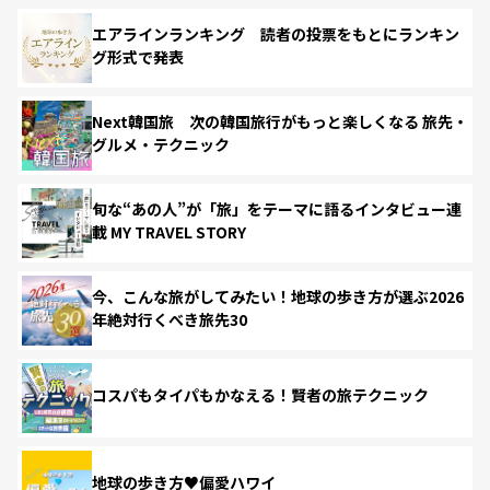
エアラインランキング 読者の投票をもとにランキン
グ形式で発表
Next韓国旅 次の韓国旅行がもっと楽しくなる 旅先・
グルメ・テクニック
旬な“あの人”が「旅」をテーマに語るインタビュー連
載 MY TRAVEL STORY
今、こんな旅がしてみたい！地球の歩き方が選ぶ2026
年絶対行くべき旅先30
コスパもタイパもかなえる！賢者の旅テクニック
地球の歩き方♥偏愛ハワイ