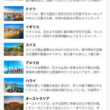
指の観光地だ。首都パリのエッフェル塔やルーブル美術館
の城塞都市、穏やかなビーチリゾートまで多彩な表情を見
といった象徴的なスポットから、田舎町の古風な美しさま
せる。地方によって風土や気候が異なるスペインはその個
ドイツ
で、幅広い魅力が詰まっている。華麗な宮殿、歴史的な大
性で訪れる人を魅了する。 なお、新着のスペイン情報は
コ
聖堂、美しいビーチ、そして豊かな自然が、訪れる者を心
ドイツは、豊かな歴史と多彩な文化が交差するヨーロッパ
ンテンツ一覧
を参照してほしい。
から魅了する。また、フランスは美食の国としても知ら
の中心に位置する国。中世の街並みが残るロマンチック街
れ、フランス料理はユネスコ無形文化遺産にも登録されて
道から、未来を先取りするようなモダンな都市まで多様な
イギリス
いる。シャンパンの発祥地であるランス、プロヴァンスの
顔を持つこの国は、どこを歩いても飽きることがない。ベ
香り高いラベンダー畑など、多彩な楽しみ方が可能だ。さ
ルリンの文化的活気、バイエルン州のアルプスの絶景、そ
イギリスは、古きよき伝統と最先端が共存する国。ウェス
らに、パリ以外の地域にも魅力が溢れており、どの街角に
してライン川沿いのワイン畑といった風景は必見。ビール
トミンスター寺院や大英博物館のようなランドマーク、歴
も豊かな歴史と文化が息づいている。パリ以外の個性あふ
とソーセージを味わいながら地元の人と過ごす楽しい時間
史ある大学都市、美しい丘陵地帯や牧歌的な風景など、エ
れる地方に足を運ぶとそれぞれで全く異なる文化を体験で
スイス
は、お酒好きな人にはぜひ体験してほしい。 なお、新着の
リアごとに異なる魅力がある。また、優雅なアフタヌーン
きるだろう。 なお、新着のフランス情報は
コンテンツ一覧
ドイツ情報は
コンテンツ一覧
を参照してほしい。
ティー、ビール好きにはたまらない英国パブ、サッカー観
スイスの国土面積は九州ほどの広さだが、運行時刻が正確
を参照してほしい。
戦など、本場だからこそできる体験も豊富。イギリスを旅
な交通網が整備されており、初心者でも安心して個人旅行
して楽しみつくそう。 なお、新着のイギリス情報は
コンテ
を楽しめる。日本同様に時刻表どおりの旅が可能だ。中世
アメリカ
ンツ一覧
を参照してほしい。
の建物がそのまま残る町や、スイスならではのユニークな
博物館もあり、アルプス観光だけでなく町歩きも満喫する
アメリカ合衆国は、広大な土地と多様な文化が魅力の国。
ことができる。国民の所得が高いため物価も高いが、旅行
東海岸の都市部から西海岸のカリフォルニアまで、訪れる
者向けの交通パス提供のサービスもあり、うまく活用すれ
場所ごとに異なる風景と体験が待っている。ニューヨーク
ハワイ
ば市内交通費無料で観光を楽しむこともできる。 なお、新
のような巨大都市は、観光、ショッピング、エンターテイ
着のスイス情報は
コンテンツ一覧
を参照してほしい。
ンメントが詰まった刺激的なスポットだ。一方、アメリカ
年間を通じて温暖な気候に恵まれ、多くの島で構成される
西部には大自然が広がり、グランドキャニオンやイエロー
ハワイは、どの島も独自の魅力をもっている。大自然の神
ストーン国立公園といった絶景が堪能できる。さらに、南
秘を感じたいなら、火山が生み出した壮大な景観を誇るハ
オーストラリア
部のニューオーリンズでは、音楽と美食が融合した独特の
ワイ島は見逃せない。また、定番の観光地といえばオアフ
文化が魅力。旅行者はアメリカの各地域で異なる魅力を楽
島だが、静かな自然を求めるならマウイ島やカウアイ島が
オーストラリアは、壮大な自然と多様な文化が魅力の国。
しみながら、その多様性と豊かな歴史を感じることができ
おすすめ。エメラルドグリーンに輝く海をはじめ、豊かな
シドニーのシンボルであるシドニー・オペラハウス、オー