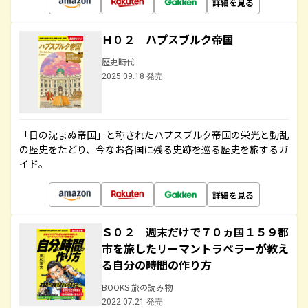
詳細を見る
Ｈ０２ ハプスブルク帝国
歴史時代
2025.09.18 発売
「日の沈まぬ帝国」と称されたハプスブルク帝国の栄光と動乱
の歴史をたどり、今なお各国に残る史跡を巡る歴史を旅するガ
イド。
詳細を見る
Ｓ０２ 週末だけで７０ヵ国１５９都
市を旅したリーマントラベラーが教え
る自分の時間の作り方
BOOKS 旅の読み物
2022.07.21 発売