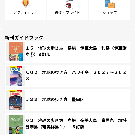
アクティビティ
鉄道・フライト
ショップ
新刊ガイドブック
１５ 地球の歩き方 島旅 伊豆大島 利島（伊豆諸
島①）３訂版
Ｃ０２ 地球の歩き方 ハワイ島 ２０２７～２０２
８
Ｊ３３ 地球の歩き方 墨田区
０２ 地球の歩き方 島旅 奄美大島 喜界島 加計
呂麻島（奄美群島１） ５訂版