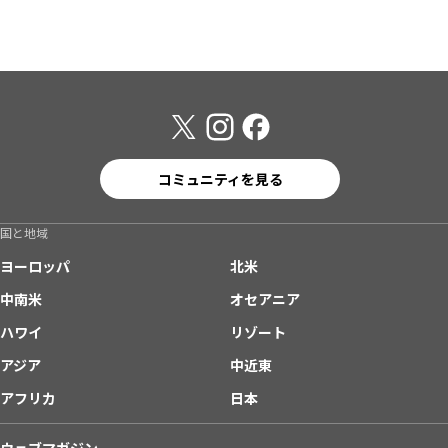
コミュニティを見る
国と地域
ヨーロッパ
北米
中南米
オセアニア
ハワイ
リゾート
アジア
中近東
アフリカ
日本
ウェブマガジン