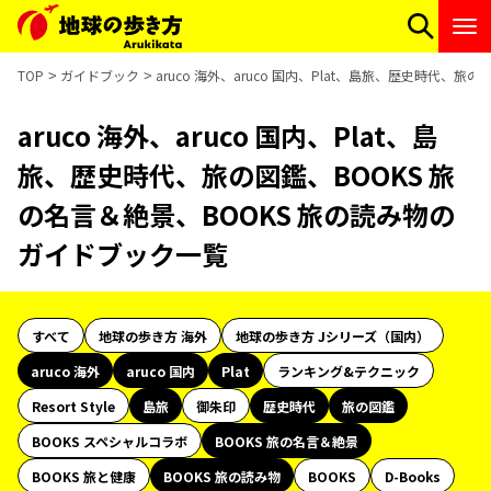
TOP
ガイドブック
aruco 海外、aruco 国内、Plat、島旅、歴史時代、
aruco 海外、aruco 国内、Plat、島
旅、歴史時代、旅の図鑑、BOOKS 旅
の名言＆絶景、BOOKS 旅の読み物の
ガイドブック一覧
すべて
地球の歩き方 海外
地球の歩き方 Jシリーズ（国内）
aruco 海外
aruco 国内
Plat
ランキング&テクニック
Resort Style
島旅
御朱印
歴史時代
旅の図鑑
BOOKS スペシャルコラボ
BOOKS 旅の名言＆絶景
BOOKS 旅と健康
BOOKS 旅の読み物
BOOKS
D-Books