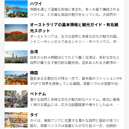
着のスイス情報は
コンテンツ一覧
を参照してほしい。
ハワイ
のような巨大都市は、観光、ショッピング、エンターテイ
ンメントが詰まった刺激的なスポットだ。一方、アメリカ
年間を通じて温暖な気候に恵まれ、多くの島で構成される
西部には大自然が広がり、グランドキャニオンやイエロー
ハワイは、どの島も独自の魅力をもっている。大自然の神
ストーン国立公園といった絶景が堪能できる。さらに、南
秘を感じたいなら、火山が生み出した壮大な景観を誇るハ
オーストラリアの基本情報と観光ガイド・有名観
部のニューオーリンズでは、音楽と美食が融合した独特の
ワイ島は見逃せない。また、定番の観光地といえばオアフ
文化が魅力。旅行者はアメリカの各地域で異なる魅力を楽
島だが、静かな自然を求めるならマウイ島やカウアイ島が
光スポット
しみながら、その多様性と豊かな歴史を感じることができ
おすすめ。エメラルドグリーンに輝く海をはじめ、豊かな
オーストラリアは、壮大な自然と多様な文化が魅力の国。
るだろう。車でのロードトリップや列車の旅も、アメリカ
文化や歴史が息づいている。「アロハスピリット」と呼ば
シドニーのシンボルであるシドニー・オペラハウス、オー
ならではの贅沢な旅のスタイルだ。 なお、新着のアメリカ
れるおもてなしの心で訪れる人々を迎えてくれるハワイの
ストラリア東海岸北部に広がる大サンゴ礁地帯グレートバ
情報は
コンテンツ一覧
を参照してほしい。
人々、おいしいローカルフードやハワイアンミュージッ
台湾
リアリーフや大陸中央部にそびえるウルル（エアーズロッ
ク、伝統的なフラダンスなど、すべてがハワイの魅力を彩
ク）、タスマニアの美しい原生林やケアンズの熱帯雨林な
日本から約４時間ほどでたどり着く台湾は、多彩な文化と
っている。訪れるたびに新しい発見と感動が待っているハ
ど、見どころがたくさん。また、カフェやワイン、オージ
自然が織りなす魅力的な観光地。活気あふれる大都市の台
ワイを、存分に味わってほしい。 なお、新着のハワイ情報
ービーフなどの食文化も豊かで、美味しいものであふれて
北やノスタルジックな町並みが人気な九份（ジォウフェ
は
コンテンツ一覧
を参照してほしい。
韓国
いる。アクティビティも充実しており、サーフィンやダイ
ン）、静ひつな山岳地帯である台湾東部など、都市の喧騒
ビング、ハイキングなど、アウトドア好きにはたまらな
と山間の静けさが共存しており、訪れる人に新しい発見と
歴史ある王朝文化が残る一方で、最先端のファッションやK
い。オーストラリアの多彩な魅力を存分に味わいつくそ
驚きをもたらしてくれる。また、奥深い台湾の食文化も魅
-POPで世界を席巻している韓国。首都ソウルの宮殿や伝統
う。 なお、新着のオーストラリア情報は
コンテンツ一覧
を
力で、夜市などの屋台グルメから高級料理、ヘルシーで美
家屋が並ぶエリアでは韓国の歴史と文化に浸ることがで
参照してほしい。
ベトナム
容にもいいと評判のスイーツなど、バラエティ豊かな料理
き、地方に足を延ばせば四季折々の自然美を楽しむことが
が味わえる。 なお、新着の台湾情報は
コンテンツ一覧
を参
できる。そして、キムチや焼肉、絶品のストリートフード
豊かな自然と多様な文化が魅力的なベトナム。南北に細長
照してほしい。
まで、さまざまな韓国料理が待っている。夜には、韓国な
く伸びる国土には、広大な田園風景や青々とした山々、世
らではのナイトライフも堪能できる。あたたかいホスピタ
界遺産に登録された壮大な自然景観が点在し、都市部では
タイ
リティに包まれながら、韓国の多彩な魅力を心ゆくまで味
急速な発展と共に伝統が息づく。ハノイの古い町並みやホ
わってみてほしい。 なお、新着の韓国情報は
コンテンツ一
ーチミン市のフランス統治時代の建物も、独特の雰囲気を
タイは、東南アジアに位置する豊かな自然と歴史が息づく
覧
を参照してほしい。
醸し出している。また、バラエティの豊かさとおいしさで
国だ。首都バンコクは高層ビルが立ち並ぶ一方、伝統的な