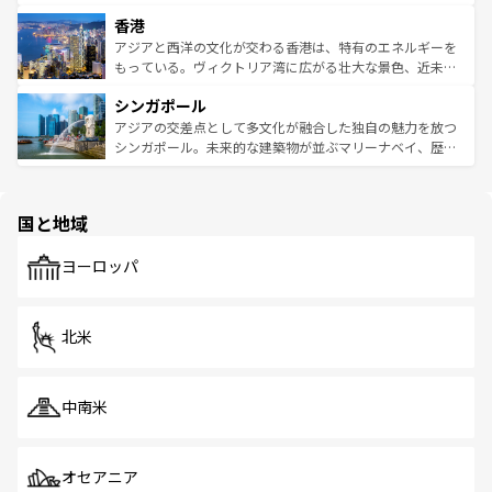
世界中の食通を魅了してやまないベトナム料理も魅力のひ
寺院や市場がいたるところに点在し、古きよき文化と現代
香港
とつ。フォーやバインミー、ベトナムコーヒーなどは、ぜ
の活気が交差している。北部ではチェンマイなどの山岳地
ひ現地で味わいたい。どの地域を訪れてもあたたかい人々
帯で自然と触れ合い、南部ではプーケットやクラビの美し
アジアと西洋の文化が交わる香港は、特有のエネルギーを
が旅行者を迎えてくれるので、きっと忘れられない旅にな
いビーチでリゾート気分を楽しむことができる。タイ料理
もっている。ヴィクトリア湾に広がる壮大な景色、近未来
るはずだ。 なお、新着のベトナム情報は
コンテンツ一覧
を
は世界的に有名で、屋台から高級レストランまで味覚を刺
的なアートスポット、そして歴史と現代が融合した町並
参照してほしい。
シンガポール
激する。気候は一年中温暖で、どの季節にも異なる楽しみ
み、どこを訪れても感動するはず。観光スポットが密集し
が待っている。親しみやすいタイの人々、仏教を中心とし
ており、効率よく見どころを回れるのも魅力。息をのむよ
アジアの交差点として多文化が融合した独自の魅力を放つ
た文化、そして多様な観光資源が、訪れる旅人を魅了し続
うな絶景から文化的な体験まで、香港を存分に楽しみ尽く
シンガポール。未来的な建築物が並ぶマリーナベイ、歴史
ける。 なお、新着のタイ情報は
コンテンツ一覧
を参照して
そう。 なお、新着の香港情報は
コンテンツ一覧
を参照して
と伝統を感じられるエスニックタウン、多数の緑豊かな公
ほしい。
ほしい。
園や自然保護区など、自然が調和した近代的な景観と文化
の多様性あふれるカラフルな町は、どこを歩いても新しい
国と地域
発見がある。さらに、治安のよさや充実した公共交通機関
も、旅行者にとっては魅力的なポイント。グルメも豊富
で、ホーカーズは地元の風情を楽しめる外せないスポット
ヨーロッパ
だ。訪れる人を飽きさせないシンガポールで、多様な魅力
を体感しよう。 なお、新着のシンガポール情報は
コンテン
ツ一覧
を参照してほしい。
北米
中南米
オセアニア