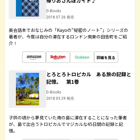
帰りおさんぽガイド♪
D-Books
2018.07.26 発売
英会話本でおなじみの「Kayoの“秘密のノート”」シリーズの
著者が、今度は自分の滞在するロンドン南東の田舎町をご紹
介！
詳細を見る
とろとろトロピカル ある旅の記録と
記憶。 第1巻
D-Books
2018.03.29 発売
子供の頃から夢見ていた南の島に滞在することになった筆者
が、島で出合うトロピカルでマジカルな45日間の記録と記
憶。