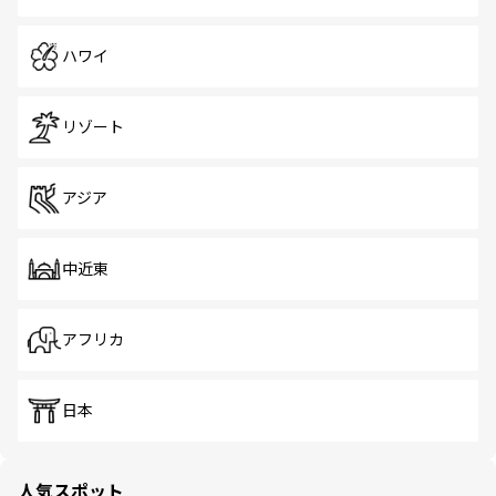
ハワイ
リゾート
アジア
中近東
アフリカ
日本
人気スポット