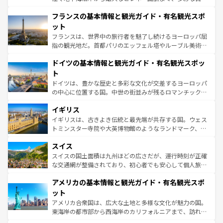
ませてくれるイタリアで、忘れられない旅をしてみよう！
と文化が詰まったヨーロッパ屈指の旅行先だ。多様な地域
なお、新着のイタリア情報は
コンテンツ一覧
を参照してほ
フランスの基本情報と観光ガイド・有名観光スポ
文化が根付くこの国では、情熱的なフラメンコ、熱気あふ
しい。
れる闘牛、そして美味しいタパスが生活の一部となってい
ット
る。首都マドリードの洗練された雰囲気や、バルセロナの
フランスは、世界中の旅行者を魅了し続けるヨーロッパ屈
アートに溢れた街角から、地方では古代ローマ遺跡や中世
指の観光地だ。首都パリのエッフェル塔やルーブル美術館
の城塞都市、穏やかなビーチリゾートまで多彩な表情を見
といった象徴的なスポットから、田舎町の古風な美しさま
せる。地方によって風土や気候が異なるスペインはその個
ドイツの基本情報と観光ガイド・有名観光スポッ
で、幅広い魅力が詰まっている。華麗な宮殿、歴史的な大
性で訪れる人を魅了する。 なお、新着のスペイン情報は
コ
聖堂、美しいビーチ、そして豊かな自然が、訪れる者を心
ト
ンテンツ一覧
を参照してほしい。
から魅了する。また、フランスは美食の国としても知ら
ドイツは、豊かな歴史と多彩な文化が交差するヨーロッパ
れ、フランス料理はユネスコ無形文化遺産にも登録されて
の中心に位置する国。中世の街並みが残るロマンチック街
いる。シャンパンの発祥地であるランス、プロヴァンスの
道から、未来を先取りするようなモダンな都市まで多様な
香り高いラベンダー畑など、多彩な楽しみ方が可能だ。さ
イギリス
顔を持つこの国は、どこを歩いても飽きることがない。ベ
らに、パリ以外の地域にも魅力が溢れており、どの街角に
ルリンの文化的活気、バイエルン州のアルプスの絶景、そ
イギリスは、古きよき伝統と最先端が共存する国。ウェス
も豊かな歴史と文化が息づいている。パリ以外の個性あふ
してライン川沿いのワイン畑といった風景は必見。ビール
トミンスター寺院や大英博物館のようなランドマーク、歴
れる地方に足を運ぶとそれぞれで全く異なる文化を体験で
とソーセージを味わいながら地元の人と過ごす楽しい時間
史ある大学都市、美しい丘陵地帯や牧歌的な風景など、エ
きるだろう。 なお、新着のフランス情報は
コンテンツ一覧
スイス
は、お酒好きな人にはぜひ体験してほしい。 なお、新着の
リアごとに異なる魅力がある。また、優雅なアフタヌーン
を参照してほしい。
ドイツ情報は
コンテンツ一覧
を参照してほしい。
ティー、ビール好きにはたまらない英国パブ、サッカー観
スイスの国土面積は九州ほどの広さだが、運行時刻が正確
戦など、本場だからこそできる体験も豊富。イギリスを旅
な交通網が整備されており、初心者でも安心して個人旅行
して楽しみつくそう。 なお、新着のイギリス情報は
コンテ
を楽しめる。日本同様に時刻表どおりの旅が可能だ。中世
アメリカの基本情報と観光ガイド・有名観光スポ
ンツ一覧
を参照してほしい。
の建物がそのまま残る町や、スイスならではのユニークな
博物館もあり、アルプス観光だけでなく町歩きも満喫する
ット
ことができる。国民の所得が高いため物価も高いが、旅行
アメリカ合衆国は、広大な土地と多様な文化が魅力の国。
者向けの交通パス提供のサービスもあり、うまく活用すれ
東海岸の都市部から西海岸のカリフォルニアまで、訪れる
ば市内交通費無料で観光を楽しむこともできる。 なお、新
場所ごとに異なる風景と体験が待っている。ニューヨーク