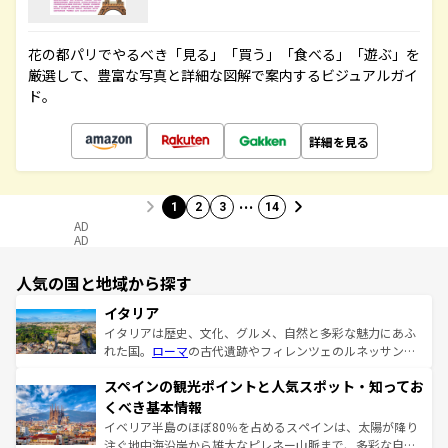
花の都パリでやるべき「見る」「買う」「食べる」「遊ぶ」を
厳選して、豊富な写真と詳細な図解で案内するビジュアルガイ
ド。
詳細を見る
…
1
2
3
14
AD
AD
人気の国と地域から探す
イタリア
イタリアは歴史、文化、グルメ、自然と多彩な魅力にあふ
れた国。
ローマ
の古代遺跡やフィレンツェのルネッサンス
美術、ヴェネツィアの運河など、歴史あるスポットはもち
スペインの観光ポイントと人気スポット・知ってお
ろん、トスカーナの美しい田園風景やアマルフィ海岸の絶
景など、自然景観も見逃せない。観光の合間には、本場の
くべき基本情報
ピザやパスタなど、絶品のイタリア料理を堪能することも
イベリア半島のほぼ80％を占めるスペインは、太陽が降り
できる。朝目覚めてから夜眠るまで、すべての瞬間を楽し
注ぐ地中海沿岸から雄大なピレネー山脈まで、多彩な自然