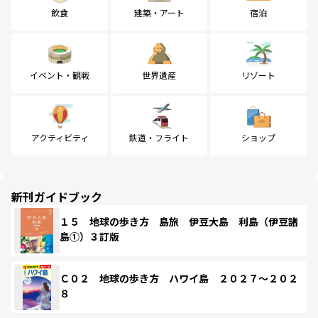
飲食
建築・アート
宿泊
イベント・観戦
世界遺産
リゾート
アクティビティ
鉄道・フライト
ショップ
新刊ガイドブック
１５ 地球の歩き方 島旅 伊豆大島 利島（伊豆諸
島①）３訂版
Ｃ０２ 地球の歩き方 ハワイ島 ２０２７～２０２
８