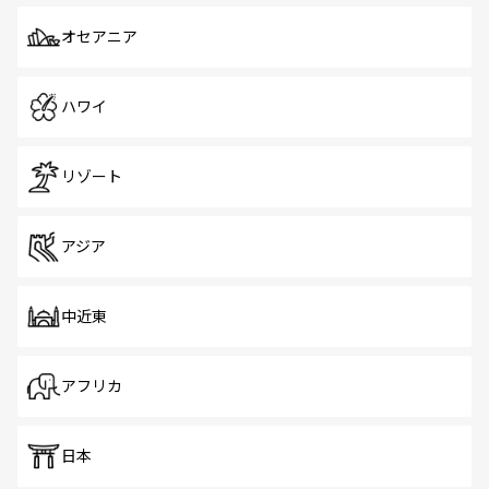
オセアニア
ハワイ
リゾート
アジア
中近東
アフリカ
日本