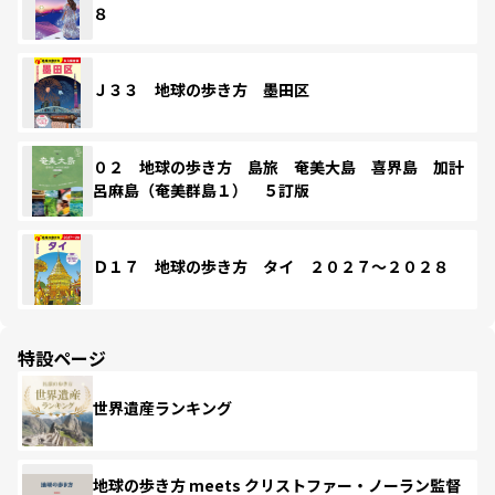
８
Ｊ３３ 地球の歩き方 墨田区
０２ 地球の歩き方 島旅 奄美大島 喜界島 加計
呂麻島（奄美群島１） ５訂版
Ｄ１７ 地球の歩き方 タイ ２０２７～２０２８
特設ページ
世界遺産ランキング
地球の歩き方 meets クリストファー・ノーラン監督