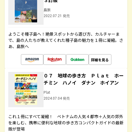
３訂版
島旅
2022.07.21 発売
ようこそ種子島へ！絶景スポットから遊び方、カルチャーま
で、島の人たちが教えてくれた種子島の魅力を１冊に凝縮。さ
あ、島旅へ
詳細を見る
０７ 地球の歩き方 Ｐｌａｔ ホー
チミン ハノイ ダナン ホイアン
Plat
2024.07.04 発売
これ１冊にすべて凝縮！ ベトナムの人気４都市＋人気の郊外
を楽しむ、携帯に便利な地球の歩き方コンパクトガイドの最新
版が登場