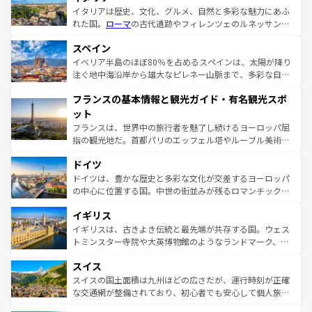
イタリアは歴史、文化、グルメ、自然と多彩な魅力にあふ
れた国。
ローマ
の古代遺跡やフィレンツェのルネッサンス
美術、ヴェネツィアの運河など、歴史あるスポットはもち
スペイン
ろん、トスカーナの美しい田園風景やアマルフィ海岸の絶
景など、自然景観も見逃せない。観光の合間には、本場の
イベリア半島のほぼ80％を占めるスペインは、太陽が降り
ピザやパスタなど、絶品のイタリア料理を堪能することも
注ぐ地中海沿岸から雄大なピレネー山脈まで、多彩な自然
できる。朝目覚めてから夜眠るまで、すべての瞬間を楽し
と文化が詰まったヨーロッパ屈指の旅行先だ。多様な地域
フランスの基本情報と観光ガイド・有名観光スポ
ませてくれるイタリアで、忘れられない旅をしてみよう！
文化が根付くこの国では、情熱的なフラメンコ、熱気あふ
なお、新着のイタリア情報は
コンテンツ一覧
を参照してほ
れる闘牛、そして美味しいタパスが生活の一部となってい
ット
しい。
る。首都マドリードの洗練された雰囲気や、バルセロナの
フランスは、世界中の旅行者を魅了し続けるヨーロッパ屈
アートに溢れた街角から、地方では古代ローマ遺跡や中世
指の観光地だ。首都パリのエッフェル塔やルーブル美術館
の城塞都市、穏やかなビーチリゾートまで多彩な表情を見
といった象徴的なスポットから、田舎町の古風な美しさま
せる。地方によって風土や気候が異なるスペインはその個
ドイツ
で、幅広い魅力が詰まっている。華麗な宮殿、歴史的な大
性で訪れる人を魅了する。 なお、新着のスペイン情報は
コ
聖堂、美しいビーチ、そして豊かな自然が、訪れる者を心
ドイツは、豊かな歴史と多彩な文化が交差するヨーロッパ
ンテンツ一覧
を参照してほしい。
から魅了する。また、フランスは美食の国としても知ら
の中心に位置する国。中世の街並みが残るロマンチック街
れ、フランス料理はユネスコ無形文化遺産にも登録されて
道から、未来を先取りするようなモダンな都市まで多様な
イギリス
いる。シャンパンの発祥地であるランス、プロヴァンスの
顔を持つこの国は、どこを歩いても飽きることがない。ベ
香り高いラベンダー畑など、多彩な楽しみ方が可能だ。さ
ルリンの文化的活気、バイエルン州のアルプスの絶景、そ
イギリスは、古きよき伝統と最先端が共存する国。ウェス
らに、パリ以外の地域にも魅力が溢れており、どの街角に
してライン川沿いのワイン畑といった風景は必見。ビール
トミンスター寺院や大英博物館のようなランドマーク、歴
も豊かな歴史と文化が息づいている。パリ以外の個性あふ
とソーセージを味わいながら地元の人と過ごす楽しい時間
史ある大学都市、美しい丘陵地帯や牧歌的な風景など、エ
れる地方に足を運ぶとそれぞれで全く異なる文化を体験で
スイス
は、お酒好きな人にはぜひ体験してほしい。 なお、新着の
リアごとに異なる魅力がある。また、優雅なアフタヌーン
きるだろう。 なお、新着のフランス情報は
コンテンツ一覧
ドイツ情報は
コンテンツ一覧
を参照してほしい。
ティー、ビール好きにはたまらない英国パブ、サッカー観
スイスの国土面積は九州ほどの広さだが、運行時刻が正確
を参照してほしい。
戦など、本場だからこそできる体験も豊富。イギリスを旅
な交通網が整備されており、初心者でも安心して個人旅行
して楽しみつくそう。 なお、新着のイギリス情報は
コンテ
を楽しめる。日本同様に時刻表どおりの旅が可能だ。中世