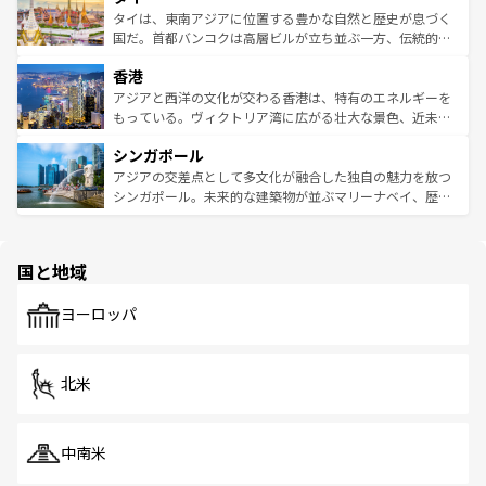
わってみてほしい。 なお、新着の韓国情報は
コンテンツ一
ーチミン市のフランス統治時代の建物も、独特の雰囲気を
タイは、東南アジアに位置する豊かな自然と歴史が息づく
覧
を参照してほしい。
醸し出している。また、バラエティの豊かさとおいしさで
国だ。首都バンコクは高層ビルが立ち並ぶ一方、伝統的な
世界中の食通を魅了してやまないベトナム料理も魅力のひ
寺院や市場がいたるところに点在し、古きよき文化と現代
香港
とつ。フォーやバインミー、ベトナムコーヒーなどは、ぜ
の活気が交差している。北部ではチェンマイなどの山岳地
ひ現地で味わいたい。どの地域を訪れてもあたたかい人々
帯で自然と触れ合い、南部ではプーケットやクラビの美し
アジアと西洋の文化が交わる香港は、特有のエネルギーを
が旅行者を迎えてくれるので、きっと忘れられない旅にな
いビーチでリゾート気分を楽しむことができる。タイ料理
もっている。ヴィクトリア湾に広がる壮大な景色、近未来
るはずだ。 なお、新着のベトナム情報は
コンテンツ一覧
を
は世界的に有名で、屋台から高級レストランまで味覚を刺
的なアートスポット、そして歴史と現代が融合した町並
参照してほしい。
シンガポール
激する。気候は一年中温暖で、どの季節にも異なる楽しみ
み、どこを訪れても感動するはず。観光スポットが密集し
が待っている。親しみやすいタイの人々、仏教を中心とし
ており、効率よく見どころを回れるのも魅力。息をのむよ
アジアの交差点として多文化が融合した独自の魅力を放つ
た文化、そして多様な観光資源が、訪れる旅人を魅了し続
うな絶景から文化的な体験まで、香港を存分に楽しみ尽く
シンガポール。未来的な建築物が並ぶマリーナベイ、歴史
ける。 なお、新着のタイ情報は
コンテンツ一覧
を参照して
そう。 なお、新着の香港情報は
コンテンツ一覧
を参照して
と伝統を感じられるエスニックタウン、多数の緑豊かな公
ほしい。
ほしい。
園や自然保護区など、自然が調和した近代的な景観と文化
の多様性あふれるカラフルな町は、どこを歩いても新しい
国と地域
発見がある。さらに、治安のよさや充実した公共交通機関
も、旅行者にとっては魅力的なポイント。グルメも豊富
で、ホーカーズは地元の風情を楽しめる外せないスポット
ヨーロッパ
だ。訪れる人を飽きさせないシンガポールで、多様な魅力
を体感しよう。 なお、新着のシンガポール情報は
コンテン
ツ一覧
を参照してほしい。
北米
中南米