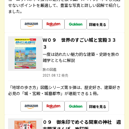
せないポイントを厳選して、豊富な写真と詳しい図解で紹介し
ました。
詳細を見る
Ｗ０９ 世界のすごい城と宮殿３３
３
一度は訪れたい魅力的な建築・史跡を旅の
雑学とともに解説
旅の図鑑
2021.08.12 発売
「地球の歩き方」図鑑シリーズ第９弾は、歴史好き、建築好き
必見の「城・宮殿・城塞都市」が堪能できる１冊。
詳細を見る
０９ 御朱印でめぐる関東の神社 週
末開運さんぽ 改訂版