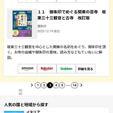
１１ 御朱印でめぐる関東の百寺 坂
東三十三観音と古寺 改訂版
御朱印
2025.12.19 発売
坂東三十三観音を中心とした関東の名刹をめぐり、御朱印を頂
く。お寺の由緒や御朱印の意味、読み方などもていねいに解
説。
詳細を見る
…
1
2
3
4
5
14
AD
AD
人気の国と地域から探す
イタリア