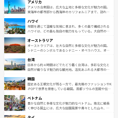
アメリカ
ンツ一覧
を参照してほしい。
の建物がそのまま残る町や、スイスならではのユニークな
博物館もあり、アルプス観光だけでなく町歩きも満喫する
アメリカ合衆国は、広大な土地と多様な文化が魅力の国。
ことができる。国民の所得が高いため物価も高いが、旅行
東海岸の都市部から西海岸のカリフォルニアまで、訪れる
者向けの交通パス提供のサービスもあり、うまく活用すれ
場所ごとに異なる風景と体験が待っている。ニューヨーク
ハワイ
ば市内交通費無料で観光を楽しむこともできる。 なお、新
のような巨大都市は、観光、ショッピング、エンターテイ
着のスイス情報は
コンテンツ一覧
を参照してほしい。
ンメントが詰まった刺激的なスポットだ。一方、アメリカ
年間を通じて温暖な気候に恵まれ、多くの島で構成される
西部には大自然が広がり、グランドキャニオンやイエロー
ハワイは、どの島も独自の魅力をもっている。大自然の神
ストーン国立公園といった絶景が堪能できる。さらに、南
秘を感じたいなら、火山が生み出した壮大な景観を誇るハ
オーストラリア
部のニューオーリンズでは、音楽と美食が融合した独特の
ワイ島は見逃せない。また、定番の観光地といえばオアフ
文化が魅力。旅行者はアメリカの各地域で異なる魅力を楽
島だが、静かな自然を求めるならマウイ島やカウアイ島が
オーストラリアは、壮大な自然と多様な文化が魅力の国。
しみながら、その多様性と豊かな歴史を感じることができ
おすすめ。エメラルドグリーンに輝く海をはじめ、豊かな
シドニーのシンボルであるシドニー・オペラハウス、オー
るだろう。車でのロードトリップや列車の旅も、アメリカ
文化や歴史が息づいている。「アロハスピリット」と呼ば
ストラリア東海岸北部に広がる大サンゴ礁地帯グレートバ
ならではの贅沢な旅のスタイルだ。 なお、新着のアメリカ
台湾
れるおもてなしの心で訪れる人々を迎えてくれるハワイの
リアリーフや大陸中央部にそびえるウルル（エアーズロッ
情報は
コンテンツ一覧
を参照してほしい。
人々、おいしいローカルフードやハワイアンミュージッ
ク）、タスマニアの美しい原生林やケアンズの熱帯雨林な
日本から約４時間ほどでたどり着く台湾は、多彩な文化と
ク、伝統的なフラダンスなど、すべてがハワイの魅力を彩
ど、見どころがたくさん。また、カフェやワイン、オージ
自然が織りなす魅力的な観光地。活気あふれる大都市の台
っている。訪れるたびに新しい発見と感動が待っているハ
ービーフなどの食文化も豊かで、美味しいものであふれて
北やノスタルジックな町並みが人気な九份（ジォウフェ
ワイを、存分に味わってほしい。 なお、新着のハワイ情報
韓国
いる。アクティビティも充実しており、サーフィンやダイ
ン）、静ひつな山岳地帯である台湾東部など、都市の喧騒
は
コンテンツ一覧
を参照してほしい。
ビング、ハイキングなど、アウトドア好きにはたまらな
と山間の静けさが共存しており、訪れる人に新しい発見と
歴史ある王朝文化が残る一方で、最先端のファッションやK
い。オーストラリアの多彩な魅力を存分に味わいつくそ
驚きをもたらしてくれる。また、奥深い台湾の食文化も魅
-POPで世界を席巻している韓国。首都ソウルの宮殿や伝統
う。 なお、新着のオーストラリア情報は
コンテンツ一覧
を
力で、夜市などの屋台グルメから高級料理、ヘルシーで美
家屋が並ぶエリアでは韓国の歴史と文化に浸ることがで
参照してほしい。
ベトナム
容にもいいと評判のスイーツなど、バラエティ豊かな料理
き、地方に足を延ばせば四季折々の自然美を楽しむことが
が味わえる。 なお、新着の台湾情報は
コンテンツ一覧
を参
できる。そして、キムチや焼肉、絶品のストリートフード
豊かな自然と多様な文化が魅力的なベトナム。南北に細長
照してほしい。
まで、さまざまな韓国料理が待っている。夜には、韓国な
く伸びる国土には、広大な田園風景や青々とした山々、世
らではのナイトライフも堪能できる。あたたかいホスピタ
界遺産に登録された壮大な自然景観が点在し、都市部では
タイ
リティに包まれながら、韓国の多彩な魅力を心ゆくまで味
急速な発展と共に伝統が息づく。ハノイの古い町並みやホ