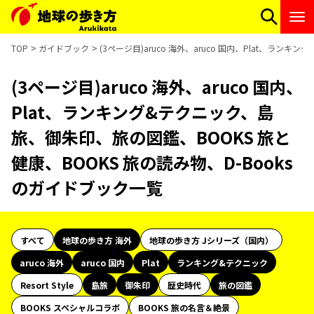
TOP
ガイドブック
(3ページ目)aruco 海外、aruco 国内、Plat、ラ
(3ページ目)aruco 海外、aruco 国内、
Plat、ランキング&テクニック、島
旅、御朱印、旅の図鑑、BOOKS 旅と
健康、BOOKS 旅の読み物、D-Books
のガイドブック一覧
すべて
地球の歩き方 海外
地球の歩き方 Jシリーズ（国内）
aruco 海外
aruco 国内
Plat
ランキング&テクニック
Resort Style
島旅
御朱印
歴史時代
旅の図鑑
BOOKS スペシャルコラボ
BOOKS 旅の名言＆絶景