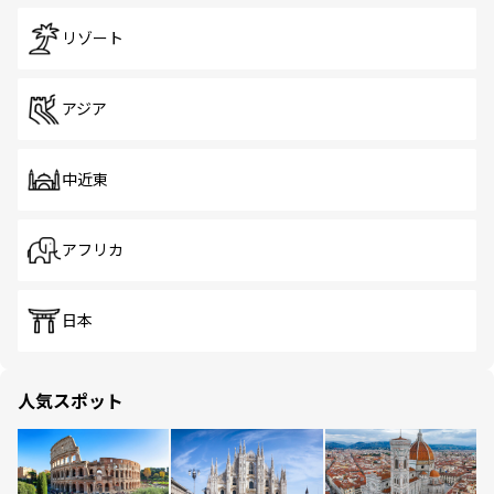
リゾート
アジア
中近東
アフリカ
日本
人気スポット