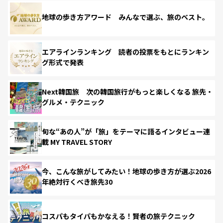
地球の歩き方アワード みんなで選ぶ、旅のベスト。
エアラインランキング 読者の投票をもとにランキン
グ形式で発表
Next韓国旅 次の韓国旅行がもっと楽しくなる 旅先・
グルメ・テクニック
旬な“あの人”が「旅」をテーマに語るインタビュー連
載 MY TRAVEL STORY
今、こんな旅がしてみたい！地球の歩き方が選ぶ2026
年絶対行くべき旅先30
コスパもタイパもかなえる！賢者の旅テクニック