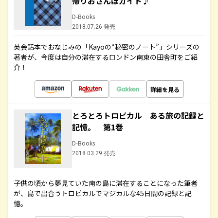
帰りおさんぽガイド♪
D-Books
2018.07.26 発売
英会話本でおなじみの「Kayoの“秘密のノート”」シリーズの
著者が、今度は自分の滞在するロンドン南東の田舎町をご紹
介！
詳細を見る
とろとろトロピカル ある旅の記録と
記憶。 第1巻
D-Books
2018.03.29 発売
子供の頃から夢見ていた南の島に滞在することになった筆者
が、島で出合うトロピカルでマジカルな45日間の記録と記
憶。