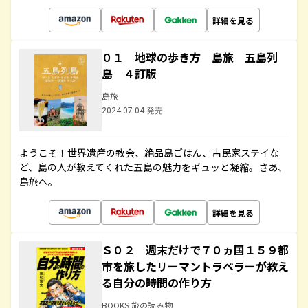
詳細を見る
０１ 地球の歩き方 島旅 五島列
島 ４訂版
島旅
2024.07.04 発売
ようこそ！世界遺産の教会、絶品島ごはん、古民家ステイな
ど、島の人が教えてくれた五島の魅力をギュッと凝縮。さあ、
島旅へ。
詳細を見る
Ｓ０２ 週末だけで７０ヵ国１５９都
市を旅したリーマントラベラーが教え
る自分の時間の作り方
BOOKS 旅の読み物