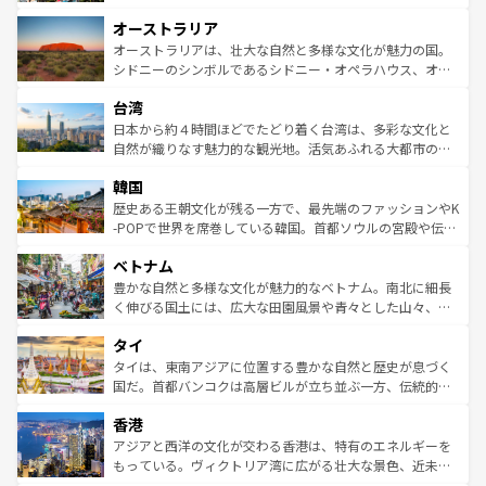
ストーン国立公園といった絶景が堪能できる。さらに、南
秘を感じたいなら、火山が生み出した壮大な景観を誇るハ
オーストラリア
部のニューオーリンズでは、音楽と美食が融合した独特の
ワイ島は見逃せない。また、定番の観光地といえばオアフ
文化が魅力。旅行者はアメリカの各地域で異なる魅力を楽
島だが、静かな自然を求めるならマウイ島やカウアイ島が
オーストラリアは、壮大な自然と多様な文化が魅力の国。
しみながら、その多様性と豊かな歴史を感じることができ
おすすめ。エメラルドグリーンに輝く海をはじめ、豊かな
シドニーのシンボルであるシドニー・オペラハウス、オー
るだろう。車でのロードトリップや列車の旅も、アメリカ
文化や歴史が息づいている。「アロハスピリット」と呼ば
ストラリア東海岸北部に広がる大サンゴ礁地帯グレートバ
ならではの贅沢な旅のスタイルだ。 なお、新着のアメリカ
台湾
れるおもてなしの心で訪れる人々を迎えてくれるハワイの
リアリーフや大陸中央部にそびえるウルル（エアーズロッ
情報は
コンテンツ一覧
を参照してほしい。
人々、おいしいローカルフードやハワイアンミュージッ
ク）、タスマニアの美しい原生林やケアンズの熱帯雨林な
日本から約４時間ほどでたどり着く台湾は、多彩な文化と
ク、伝統的なフラダンスなど、すべてがハワイの魅力を彩
ど、見どころがたくさん。また、カフェやワイン、オージ
自然が織りなす魅力的な観光地。活気あふれる大都市の台
っている。訪れるたびに新しい発見と感動が待っているハ
ービーフなどの食文化も豊かで、美味しいものであふれて
北やノスタルジックな町並みが人気な九份（ジォウフェ
ワイを、存分に味わってほしい。 なお、新着のハワイ情報
韓国
いる。アクティビティも充実しており、サーフィンやダイ
ン）、静ひつな山岳地帯である台湾東部など、都市の喧騒
は
コンテンツ一覧
を参照してほしい。
ビング、ハイキングなど、アウトドア好きにはたまらな
と山間の静けさが共存しており、訪れる人に新しい発見と
歴史ある王朝文化が残る一方で、最先端のファッションやK
い。オーストラリアの多彩な魅力を存分に味わいつくそ
驚きをもたらしてくれる。また、奥深い台湾の食文化も魅
-POPで世界を席巻している韓国。首都ソウルの宮殿や伝統
う。 なお、新着のオーストラリア情報は
コンテンツ一覧
を
力で、夜市などの屋台グルメから高級料理、ヘルシーで美
家屋が並ぶエリアでは韓国の歴史と文化に浸ることがで
参照してほしい。
ベトナム
容にもいいと評判のスイーツなど、バラエティ豊かな料理
き、地方に足を延ばせば四季折々の自然美を楽しむことが
が味わえる。 なお、新着の台湾情報は
コンテンツ一覧
を参
できる。そして、キムチや焼肉、絶品のストリートフード
豊かな自然と多様な文化が魅力的なベトナム。南北に細長
照してほしい。
まで、さまざまな韓国料理が待っている。夜には、韓国な
く伸びる国土には、広大な田園風景や青々とした山々、世
らではのナイトライフも堪能できる。あたたかいホスピタ
界遺産に登録された壮大な自然景観が点在し、都市部では
タイ
リティに包まれながら、韓国の多彩な魅力を心ゆくまで味
急速な発展と共に伝統が息づく。ハノイの古い町並みやホ
わってみてほしい。 なお、新着の韓国情報は
コンテンツ一
ーチミン市のフランス統治時代の建物も、独特の雰囲気を
タイは、東南アジアに位置する豊かな自然と歴史が息づく
覧
を参照してほしい。
醸し出している。また、バラエティの豊かさとおいしさで
国だ。首都バンコクは高層ビルが立ち並ぶ一方、伝統的な
世界中の食通を魅了してやまないベトナム料理も魅力のひ
寺院や市場がいたるところに点在し、古きよき文化と現代
香港
とつ。フォーやバインミー、ベトナムコーヒーなどは、ぜ
の活気が交差している。北部ではチェンマイなどの山岳地
ひ現地で味わいたい。どの地域を訪れてもあたたかい人々
帯で自然と触れ合い、南部ではプーケットやクラビの美し
アジアと西洋の文化が交わる香港は、特有のエネルギーを
が旅行者を迎えてくれるので、きっと忘れられない旅にな
いビーチでリゾート気分を楽しむことができる。タイ料理
もっている。ヴィクトリア湾に広がる壮大な景色、近未来
るはずだ。 なお、新着のベトナム情報は
コンテンツ一覧
を
は世界的に有名で、屋台から高級レストランまで味覚を刺
的なアートスポット、そして歴史と現代が融合した町並