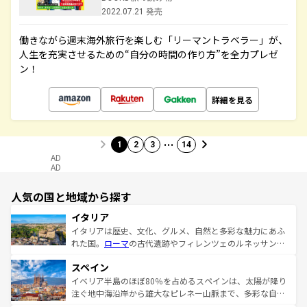
2022.07.21 発売
働きながら週末海外旅行を楽しむ「リーマントラベラー」が、
人生を充実させるための“自分の時間の作り方”を全力プレゼ
ン！
詳細を見る
…
1
2
3
14
AD
AD
人気の国と地域から探す
イタリア
イタリアは歴史、文化、グルメ、自然と多彩な魅力にあふ
れた国。
ローマ
の古代遺跡やフィレンツェのルネッサンス
美術、ヴェネツィアの運河など、歴史あるスポットはもち
スペイン
ろん、トスカーナの美しい田園風景やアマルフィ海岸の絶
景など、自然景観も見逃せない。観光の合間には、本場の
イベリア半島のほぼ80％を占めるスペインは、太陽が降り
ピザやパスタなど、絶品のイタリア料理を堪能することも
注ぐ地中海沿岸から雄大なピレネー山脈まで、多彩な自然
できる。朝目覚めてから夜眠るまで、すべての瞬間を楽し
と文化が詰まったヨーロッパ屈指の旅行先だ。多様な地域