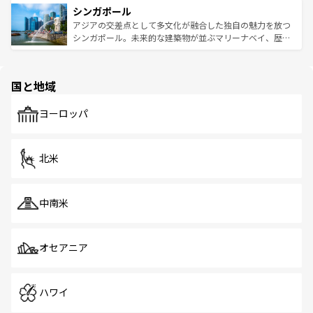
参照してほしい。
シンガポール
激する。気候は一年中温暖で、どの季節にも異なる楽しみ
み、どこを訪れても感動するはず。観光スポットが密集し
が待っている。親しみやすいタイの人々、仏教を中心とし
ており、効率よく見どころを回れるのも魅力。息をのむよ
アジアの交差点として多文化が融合した独自の魅力を放つ
た文化、そして多様な観光資源が、訪れる旅人を魅了し続
うな絶景から文化的な体験まで、香港を存分に楽しみ尽く
シンガポール。未来的な建築物が並ぶマリーナベイ、歴史
ける。 なお、新着のタイ情報は
コンテンツ一覧
を参照して
そう。 なお、新着の香港情報は
コンテンツ一覧
を参照して
と伝統を感じられるエスニックタウン、多数の緑豊かな公
ほしい。
ほしい。
園や自然保護区など、自然が調和した近代的な景観と文化
の多様性あふれるカラフルな町は、どこを歩いても新しい
国と地域
発見がある。さらに、治安のよさや充実した公共交通機関
も、旅行者にとっては魅力的なポイント。グルメも豊富
で、ホーカーズは地元の風情を楽しめる外せないスポット
ヨーロッパ
だ。訪れる人を飽きさせないシンガポールで、多様な魅力
を体感しよう。 なお、新着のシンガポール情報は
コンテン
ツ一覧
を参照してほしい。
北米
中南米
オセアニア
ハワイ