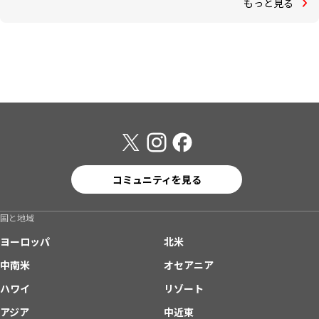
もっと見る
コミュニティを見る
国と地域
ヨーロッパ
北米
中南米
オセアニア
ハワイ
リゾート
アジア
中近東