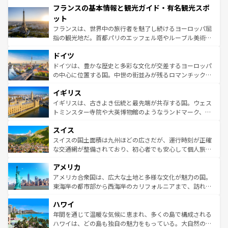
フランスの基本情報と観光ガイド・有名観光スポ
ませてくれるイタリアで、忘れられない旅をしてみよう！
文化が根付くこの国では、情熱的なフラメンコ、熱気あふ
なお、新着のイタリア情報は
コンテンツ一覧
を参照してほ
れる闘牛、そして美味しいタパスが生活の一部となってい
ット
しい。
る。首都マドリードの洗練された雰囲気や、バルセロナの
フランスは、世界中の旅行者を魅了し続けるヨーロッパ屈
アートに溢れた街角から、地方では古代ローマ遺跡や中世
指の観光地だ。首都パリのエッフェル塔やルーブル美術館
の城塞都市、穏やかなビーチリゾートまで多彩な表情を見
といった象徴的なスポットから、田舎町の古風な美しさま
せる。地方によって風土や気候が異なるスペインはその個
ドイツ
で、幅広い魅力が詰まっている。華麗な宮殿、歴史的な大
性で訪れる人を魅了する。 なお、新着のスペイン情報は
コ
聖堂、美しいビーチ、そして豊かな自然が、訪れる者を心
ドイツは、豊かな歴史と多彩な文化が交差するヨーロッパ
ンテンツ一覧
を参照してほしい。
から魅了する。また、フランスは美食の国としても知ら
の中心に位置する国。中世の街並みが残るロマンチック街
れ、フランス料理はユネスコ無形文化遺産にも登録されて
道から、未来を先取りするようなモダンな都市まで多様な
イギリス
いる。シャンパンの発祥地であるランス、プロヴァンスの
顔を持つこの国は、どこを歩いても飽きることがない。ベ
香り高いラベンダー畑など、多彩な楽しみ方が可能だ。さ
ルリンの文化的活気、バイエルン州のアルプスの絶景、そ
イギリスは、古きよき伝統と最先端が共存する国。ウェス
らに、パリ以外の地域にも魅力が溢れており、どの街角に
してライン川沿いのワイン畑といった風景は必見。ビール
トミンスター寺院や大英博物館のようなランドマーク、歴
も豊かな歴史と文化が息づいている。パリ以外の個性あふ
とソーセージを味わいながら地元の人と過ごす楽しい時間
史ある大学都市、美しい丘陵地帯や牧歌的な風景など、エ
れる地方に足を運ぶとそれぞれで全く異なる文化を体験で
スイス
は、お酒好きな人にはぜひ体験してほしい。 なお、新着の
リアごとに異なる魅力がある。また、優雅なアフタヌーン
きるだろう。 なお、新着のフランス情報は
コンテンツ一覧
ドイツ情報は
コンテンツ一覧
を参照してほしい。
ティー、ビール好きにはたまらない英国パブ、サッカー観
スイスの国土面積は九州ほどの広さだが、運行時刻が正確
を参照してほしい。
戦など、本場だからこそできる体験も豊富。イギリスを旅
な交通網が整備されており、初心者でも安心して個人旅行
して楽しみつくそう。 なお、新着のイギリス情報は
コンテ
を楽しめる。日本同様に時刻表どおりの旅が可能だ。中世
アメリカ
ンツ一覧
を参照してほしい。
の建物がそのまま残る町や、スイスならではのユニークな
博物館もあり、アルプス観光だけでなく町歩きも満喫する
アメリカ合衆国は、広大な土地と多様な文化が魅力の国。
ことができる。国民の所得が高いため物価も高いが、旅行
東海岸の都市部から西海岸のカリフォルニアまで、訪れる
者向けの交通パス提供のサービスもあり、うまく活用すれ
場所ごとに異なる風景と体験が待っている。ニューヨーク
ハワイ
ば市内交通費無料で観光を楽しむこともできる。 なお、新
のような巨大都市は、観光、ショッピング、エンターテイ
着のスイス情報は
コンテンツ一覧
を参照してほしい。
ンメントが詰まった刺激的なスポットだ。一方、アメリカ
年間を通じて温暖な気候に恵まれ、多くの島で構成される
西部には大自然が広がり、グランドキャニオンやイエロー
ハワイは、どの島も独自の魅力をもっている。大自然の神